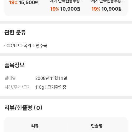
세기 한국전통무용음
세기 한국전통무용음
19
15,500
%
원
악 춤의 소리 50 - 이생
악 춤의 소리 50 - 이생
19
10,900
19
10,900
%
%
원
원
강
강
관련 분류
CD/LP
국악
연주곡
품목정보
발매일
2008년 11월 14일
시간/무게/크기
110g | 크기확인중
리뷰/한줄평
0
리뷰
한줄평