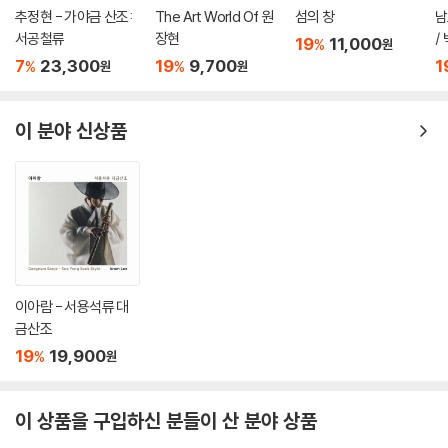
추정현 - 가야금 산조:
The Art World Of 원
섬의 창
남
서공철류
장현
/
19
11,000
%
원
정
7
23,300
19
9,700
1
%
%
원
원
Of
이 분야 신상품
이아람 - 서용석류 대
금산조
19
19,900
%
원
이 상품을 구입하신 분들이 산 분야 상품