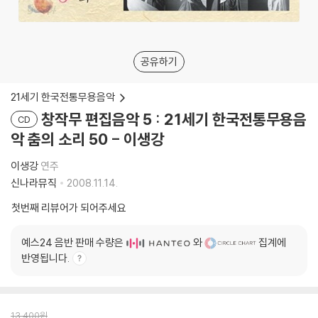
공유하기
21세기 한국전통무용음악
창작무 편집음악 5 : 21세기 한국전통무용음
CD
악 춤의 소리 50 - 이생강
이생강
연주
신나라뮤직
2008.11.14.
첫번째 리뷰어가 되어주세요
예스24 음반 판매 수량은
와
집계에
반영됩니다.
13,400
원