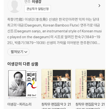
연주
이생강
관심작가 알림신청
죽향(竹鄕) 이생강(李生剛) 선생은 한국인이라면 익히 아는 당대
최고의 대금(Daegeum, Korean Bamboo Flute) 연주가로 대금
산조(Daegeum sanjo, an instrumental style of Korean musi
c played on the daegeum)의 시조로 알려진 한숙구(1849~19
25), 박종기(1879~1939) 선생의 가락을 이어받은 한주환(1904
~1963) 선생으로부터 가르침을 받은 유일한 분으로 대금 산조의 새
펼쳐보기
로운 경지를 개척한 인물이다. 특히 대금뿐만 아니라 피리, 단소, 태
평소, 소금, 퉁소 등 모든 관악기에 뛰어난 연주력을
이생강
의 다른 상품
이생강 - 피리소리
창작무 편집음악 3 : 21
창작무 편집음악 2 : 21