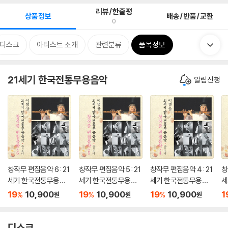
리뷰/한줄평
상품정보
배송/반품/교환
0
디스크
아티스트 소개
관련분류
품목정보
21세기 한국전통무용음악
알림신청
창작무 편집음악 6 : 21
창작무 편집음악 5 : 21
창작무 편집음악 4 : 21
창
세기 한국전통무용음
세기 한국전통무용음
세기 한국전통무용음
세
악 춤의 소리 50 - 이생
악 춤의 소리 50 - 이생
악 춤의 소리 50 - 이생
악
19
10,900
19
10,900
19
10,900
1
%
%
%
원
원
원
강
강
강
강
디스크