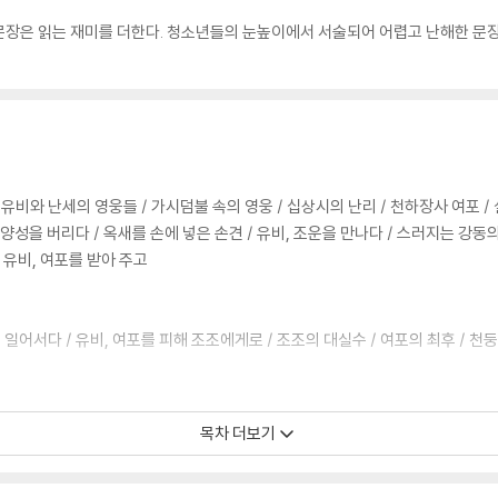
문장은 읽는 재미를 더한다. 청소년들의 눈높이에서 서술되어 어렵고 난해한 문
.
 유비와 난세의 영웅들 / 가시덤불 속의 영웅 / 십상시의 난리 / 천하장사 여포 
 낙양성을 버리다 / 옥새를 손에 넣은 손견 / 유비, 조운을 만나다 / 스러지는 강동
된 유비, 여포를 받아 주고
, 일어서다 / 유비, 여포를 피해 조조에게로 / 조조의 대실수 / 여포의 최후 / 천
우의 세 가지 조건 / 조조에게 보답하는 관우 / 그리운 주군에게로 / 다시 만난 의
목차 더보기