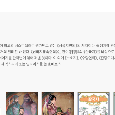
삼고초려 끝에 와룡을 얻다 / 공명, 싸움에서 크게 이기다 / 백성은 나라의 근본 /
 펴는 유비 / 유비, 서촉을 차지하다 / 봉추, 낙봉파에서 지다 / 한중왕이 된 유비
슬프다! 꿈을 이루지도 못하고 / 잡았다 놓아주기를 일곱 번 / 공명, 드디어 출사
시아 최고의 베스트셀러로 평가받고 있는 《삼국지연의》의 저자이다. 출생지에 
 거의 알려진 바 없다. 《삼국지통속연의》는 진수(陳壽)의 《삼국지》를 바탕으
야기를 한꺼번에 엮어 펴낸 것이다. 이 외에 《수호지》, 《수당연의》, 《잔당오대
서 셰익스피어 또는 일리아스를 쓴 호메로스