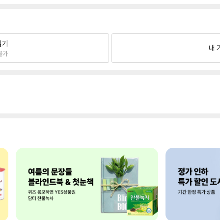
팔기
내 
불가