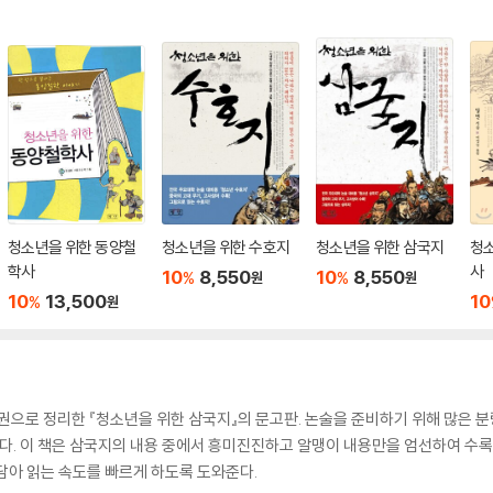
청소년을 위한 동양철
청소년을 위한 수호지
청소년을 위한 삼국지
청
학사
사
10
8,550
10
8,550
%
%
원
원
10
13,500
10
%
원
 권으로 정리한 『청소년을 위한 삼국지』의 문고판. 논술을 준비하기 위해 많은
많다. 이 책은 삼국지의 내용 중에서 흥미진진하고 알맹이 내용만을 엄선하여 수
담아 읽는 속도를 빠르게 하도록 도와준다.