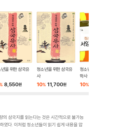
소년을 위한 삼국유
청소년을 위한 삼국유
청소년을 위한 서양철
청소년을
사
학사
10
1
%
8,550
10
11,700
10
13,500
%
%
%
원
원
원
 분량의 삼국지를 읽는다는 것은 시간적으로 불가능
록하였다. 이처럼 청소년들이 읽기 쉽게 내용을 압