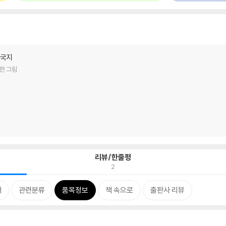
삼국지
한 그림
리뷰/한줄평
2
개
관련분류
품목정보
책 속으로
출판사 리뷰