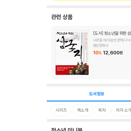
관련 상품
[도서]
청소년을 위한 
나관중 저/이상인 편역/구수
평단문화사
10
12,600
%
원
도서정보
시리즈
책소개
목차
저자 소
청소년 미니북