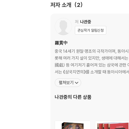
제4편 영웅의 비상
저자 소개
2
와룡과 봉추 / 떠나는 서서, 공명을 천거하니 / 
/ 불타는 적벽 / 조조, 세 번 웃고 울다 / 날개를
저
나관중
제5편 하늘로 돌아간 용
관심작가 알림신청
주인을 잃은 적토마 / 의형제 중 유비만 남다 / 
羅貫中
중국 14세기 원말·명초의 극작가이며, 동아
롯해 여러 가지 설이 있지만, 생애에 대해서는
國戱) 등 여기저기 흩어져 있는 삼국에 관한 이
서는 《삼국지연의》를 소개할 때 동아시아에
펼쳐보기
나관중
의 다른 상품