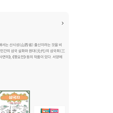
 헤어진 장수들, 다시 뭉치다 / 손권을 찾아간 공명
표를 올리고 / 오장원에 떨어지는 별 / 천하통일
관해서는 산시성(山西省) 출신이라는 것을 비
로 민간의 삼국 설화와 원대(元代)의 삼국희(三
사연의》, 《평요전》 등의 작품이 있다. 서양에