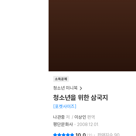
소득공제
청소년 미니북
청소년을 위한 삼국지
포켓사이즈
나관중
저
이상인
편역
평단문화사
2008.12.01.
10.0
판매지수
90
2