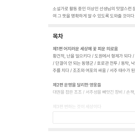
소설가로 활동 중인 이상인 선생님의 맛깔스런 
여 그 뜻을 명확하게 알 수 있도록 도와줄 것이다
목차
제1편 어지러운 세상에 꽃 피운 의로움
황건적, 난을 일으키다 / 도원에서 형제가 되다 /
/ 단결이 안 되는 동맹군 / 호로관 전투 / 동탁,
주를 치다 / 조조와 여포의 싸움 / 서주 태수가 
제2편 운명을 달리한 영웅들
대권을 잡은 조조 / 서주성을 빼앗긴 장비 / 손책
제3편 변하는 것이 세상이다
덕으로 시련을 극복하다 / 실패한 반란 계획 / 관
유비 / 채씨 남매의 음모