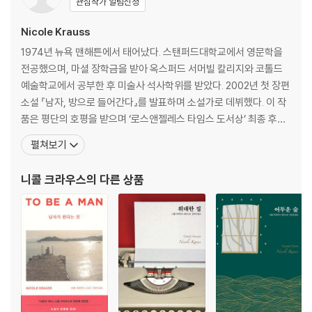
관심작가 알림신청
Nicole Krauss
1974년 뉴욕 맨해튼에서 태어났다. 스탠퍼드대학교에서 영문학을
전공했으며, 마셜 장학금을 받아 옥스퍼드 서머빌 칼리지와 코톨드
예술학교에서 공부한 후 미술사 석사학위를 받았다. 2002년 첫 장편
소설 『남자, 방으로 들어간다』를 발표하며 소설가로 데뷔했다. 이 작
품은 평단의 호평을 받으며 ‘로스앤젤레스 타임스 도서상’ 최종 후보
에 올랐다. 2005년에 발표한 『사랑의 역사』는 오렌지상(2006) 최
펼쳐보기
종 후보로 선정되었고 윌리엄 사로얀 국제 집필상(2008)을 수상했
다. 니콜 크라우스는 2007년 문학잡지 [그란타]가 10년에 한 번씩
니콜 크라우스
의 다른 상품
발표하는 ‘미국 최고의 젊은 소설가’