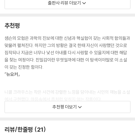
출판사 리뷰 더보기
다.”(36쪽) 샘슨은 차라리 모든 걸 새로 시작하고 싶다. 샘슨이 애나에게
서 어머니가 5년 전에 돌아가셨다는 말을 들었을 때는 자신이 임종을 지켜
보았는지조차 기억할 수 없다. 그 모든 걸 애나라는 낯선 여자가 기억한다
추천평
는 것 때문에 마치 자신이 어머니를 배신했다는 죄책감이 들었다. 샘슨은
애나가 자신에 대하여 자기도 모르는 사실을 더 많이 알고 있다는 데 적응
샘슨의 모험은 과학의 진보에 대한 신념과 핵실험이 갖는 사회적 함의들과
하기 힘들었다. 마치 오랫동안 자신을 관찰해 온 외계인과 대면하는 느낌
맞물려 펼쳐진다. 하지만 그의 방황은 결국 한때 자신이 사랑했던 것으로
이다.
짐작되나 지금은 너무나 낯선 아내를 다시 사랑할 수 있을지에 대한 해답
을 찾는 여정이다. 친밀감이란 무엇일까에 대한 이 탐색이야말로 이 소설
하지만 애나는 더 이상 예전의 그가 아닌 남편을 여전히 사랑하기에 매순
이 갖는 진정한 힘이다.
간 가슴이 무너져 내린다. 반면 샘슨은 무언가를 간절히 열망하는 애나의
『뉴요커』
시선을 피하고만 싶다. 애나는 예전의 샘슨을 되찾고 싶어 하지만 사실 샘
슨은 기억할 수 없는 과거의 삶에 대한 그리움을 느낄 수 없다. 애나는 끈기
니콜 크라우스는 작은 사건에 강렬한 느낌을 담아내는 시인의 재능을 소설
있게 기다리려고 하지만 가끔은 감정적으로 무너지고 만다. “무엇보다 끔
에서 구현했다. 마음속에서 좀처럼 잊히지 않는 작품이다.
찍한 건 내가 여전히 당신을 사랑한다는 거야. 난 당신을 잃어버렸는데 당
『로스엔젤레스 타임스』
추천평 더보기
신은 여전히 여기 있어. 그게 뭣 같은 기분인지 내 심정을 조금이라도 공감
하느냐고?”(57쪽) 샘슨은 자신에 대한 애나의 기억이 무엇인지 간절히
느끼고 싶었다. 애나는 너무나 아름다운 연인이지만, 사랑의 습관 없이도
강렬한 뉘앙스와 섬세한 문장이 매력적인 소설. 니콜 크라우스의 다음 작
리뷰/한줄평
21
기억 없이도 그녀를 여전히 사랑할 수 있을까? 샘슨은 결국 애나와 떨어져
품을 고대하게 될 것이다.