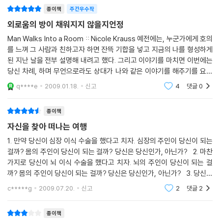
에 헌신하고 있는 과학자였다. “젊을 때는 외로움이 사랑으로 해결될 거라
종이책
주간우수작
고 생각하게 마련이지. 하지만 결코 그렇지 않아요. … 가까이 있을 수 있을
외로움의 방이 채워지지 않을지언정
만큼 최대한 가까이 있다는 것은 두 사람 사이에 넘을 수 없는 거리를 좀 더
Man Walks Into a Room :: Nicole Krauss 예전에는, 누군가에게 호의
분명히 해 줄 뿐이라오.”(193쪽)
를 느껴 그 사람과 친하고자 하면 잔뜩 기합을 넣고 지금의 나를 형성하게
된 지난 날을 전부 설명해 내려고 했다. 그리고 이야기를 마치면 이번에는
“환상 때문이지. 사랑에 빠지면, 그것에 취해 잠시 동안은 당신이 실제로
당신 차례, 하며 무언으로라도 상대가 나와 같은 이야기를 해주기를 요구
또 다른 사람과 함께 있는 존재가 된 것처럼 느끼죠. … 다시는 외롭지 않을
했다. 그때는 그것이 서로의 거리를 최대한 좁히고 궁극적으로는 일체화
q****e
2009.01.18.
신고
4
댓글
0
거라고 생각하지요. 하지만 그건 오래가지 못하고 이내 당신은 오로지 그
될 수 있는 유일한 방
렇게 가까이 갈 수만 있을 뿐이라는 것을 깨닫고 전보다 더 외로워하며 잔
종이책
인하게 실망하는 것으로 끝나고 맙니다. 그 환상, 그러니까 그 모든 세월 동
안 당신이 지녀 왔던 희망이 산산이 흩어졌으니까요.”(194쪽) “다른 사람
자신을 찾아 떠나는 여행
들의 고통은 추상적일 뿐입니다. 자신의 경험을 끌어와야지만 어떤 것에
1. 만약 당신이 심장 이식 수술을 했다고 치자. 심장의 주인이 당신이 되는
동감할 수 있는 법이에요. 그러나 있는 그대로는, 진정한 공감이란 불가능
걸까? 몸의 주인이 당신이 되는 걸까? 당신은 당신인가, 아닌가? 2. 마찬
으로 남소. 사람들은 겉보기에 각개의 존재라는 압력에 계속해서 고통 받
가지로 당신이 뇌 이식 수술을 했다고 치자. 뇌의 주인이 당신이 되는 걸
을 겁니다.”(197쪽)
까? 몸의 주인이 당신이 되는 걸까? 당신은 당신인가, 아닌가? 3. 당신이
뇌종양인 걸 알게 됐다. 종양을 떼어내면 살기는 하지만 12살 이후의 모든
c*****g
2009.07.20.
신고
2
댓글
2
기억을
마치 우주의 미아가 된 것 같은 샘슨은 레이의 신념에 열정을 느꼈다. 결국
최첨단 과학이 인류애 발전에 공헌하게 될 일련의 실험에 동참하게 된다.
종이책
그 실험이란, 바로 사람의 기억을 타인에게 옮기는 실험이었다. 애나의 고