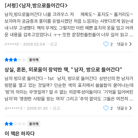
[서평]<남자,방으로들어간다>
통에 ‘공감’하지 못해 죄책감을 느끼는 샘슨은 다른 사람의 기억을 끌어온
다는 것이 매력적으로 들렸다. 레이 박사는 “우리 자신의 것이 아닌 지
남자,방으로들어간다 니콜 크라우스 저 제목도~ 표지도~ 줄거리도~
보자마자 궁금증과 흥미를 유발시켰던 처음 느낌과는 사뭇다르게 읽는내
혜”에 속하는 어떤 기억을 찾고자 했다. “진화로부터 물려받은 기억, 다시
내 너무 고생했다. 책의 무게도 그렇지만 이런 예쁜 표지의 옷을 입고 어려
말해 사람들이 세상에 들어설 때부터 그들에게 합일의 느낌을 부여하는 직
운 내용을 감추고있었다니..ㅜㅜ 또한 문장한줄한줄이 너무 길어 읽고 또
감 같은 것”(160쪽)이었다. 그 인류 공동의 유산을 기억의 공유를 통해 회
읽어보아야 했던것도 나에겐 약간 힘든점이 아니었을까 싶다. 하지만 한번
복하는 일은 먼 인류 평화를 향해 나아가는 위대한 진보에 작게나마 동참
i*****0
2009.02.04.
신고
2
댓글
0
만에 바
하는 역사적인 일이 될 것이다.
종이책
기억에 텅 빈 자리를 갖고 있는 샘슨은 다른 사람의 기억을 전이받기에 좋
상실, 혼돈, 외로움이 장악한 책, " 남자, 방으로 들어간다"
은 실험 대상이었다. 샘슨은 도널드라고 하는 노인이 젊은 시절 목격했던
남자 방으로 들어간다 - 1st 남자, 방으로 들어간다. 상반신의 한 남자가
생생한 기억을 전이받았다. 샘슨은 자신이 역사의 작은 일부가 된 것 같았
방문을 열고 있는 것일까? 단순한 색의 표지에서 쓸쓸함이 묻어나는데
다. 하지만 그가 은밀히 전이받은 기억은 다름 아닌 핵실험이었다. 군인들
'방'의 의미는 무엇일까? 알 수 없는 의문투성이들이다. '기억을 잃어버린
의 머리가 눈에 피가 찬 채 사막 바닥에 내동댕이쳐지는 광경이었다. 도널
남자'와 '영원한 사랑을 믿는 여자' 그리고 '추억 없이도 그들은 여전히 사
드는 기억을 공유하는 것으로 자신과 샘슨 사이에 어떤 친밀감이 생겼다고
랑할 수 있을까?'라는 의문에 책을 들었다. 그리고 이 뒷표지의 글을 보고
d******3
2009.01.30.
신고
2
댓글
0
믿었지만 샘슨은 그 끔찍한 기억을 지우고만 싶었고 자신의 어리석음에 좌
전에 보
절한다. 인터넷과 컴퓨터에 대한 기억을 잃어버린 샘슨은 테크놀로지의 발
종이책
전으로 현대인이 잃어버린 것은 무엇일까를 생각하게 만든다.
이 책은 하자다