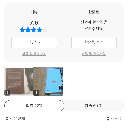
있기로 했다. 당분간일 수도 있고 영원한 이별일 수도 있다.
『워싱턴 포스트』
리뷰
한줄평
“때때로 내가 죽었으면 당신이 더 행복했을 거라는 생각이 든단 말이야.”
7.6
그는 이것이 얼마나 잔인한 말인 줄 알면서도 어쨌든 그렇게 말해 버렸다.
첫번째 한줄평을
남겨주세요.
애나는 주먹질을 당한 것처럼 보였고 울기 시작했다. 나중에 그는 사과했
지만, 사과의 말들은 그들 사이의 허공에 걸려, 거리에 정체 모르게 어질러
리뷰 쓰기
한줄평 쓰기
져 있는 것들처럼 의미를 읽고 끔직한 화석들로 굳어 버렸다. 그날 밤, 침대
에 누워 있을 때 애나가 말했다. “우린 이제 연인 사이가 아닌 것 같아.”(88
혜택 및 유의사항
혜택 및 유의사항
쪽)
이 소설은 과거의 연인을 되찾고 싶은 여자, 혹은 사랑하는 사람과 좀 더 하
나가 되고 싶은 여자와 과거로 돌아가고 싶어 하지 않는 남자, 혹은 현실에
서 달아나고 싶은 남자 사이의 섬세한 감정을 표현한 우화라 할 수 있다.
5
3
★ 과학, 인간의 고독을 치유하고 전쟁을 막을 수 있을까?
리뷰
21
한줄평
0
샘슨의 기억 상실은 예상치 못한 결과였다. 그의 사례는 네바다 사막에서
기억에 관한 연구를 진행하고 있는 신경외과 박사 레이의 관심을 끌었다.
리뷰전체
추천순
레이는 과학이 인류 모두를 위한 공감대를 형성해 줄 수 있으리라는 신념