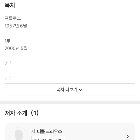
목차
프롤로그
1957년 6월
1부
2000년 5월
2부
3부
목차 더보기
4부
2002년 4월
저자 소개
1
에필로그
옮긴이의 글
저
니콜 크라우스