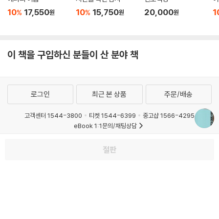
10
17,550
10
15,750
20,000
1
%
%
원
원
원
이 책을 구입하신 분들이 산 분야 책
로그인
최근 본 상품
주문/배송
고객센터 1544-3800
티켓 1544-6399
중고샵 1566-4295
eBook 1:1문의/채팅상담
예스이십사(주) 사업자 정보
절판
이용약관
개인정보처리방침
청소년보호정책
PC버전
회사소개
거래처관계자께
도서홍보
광고
Copyright © YES24 Corp. All Rights Reserved.
MATOM7