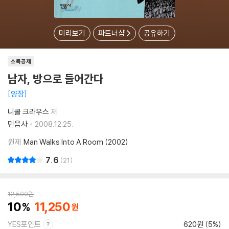
미리보기
파트너샵
공유하기
소득공제
남자, 방으로 들어간다
양장
니콜 크라우스
저
민음사
2008.12.25.
원제
Man Walks Into A Room (2002)
7.6
21
12,500
원
10
11,250
YES포인트
620원 (5%)