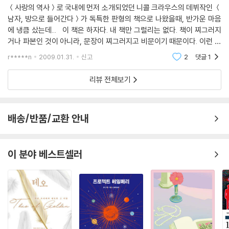
★ 사랑, 그것은 인간의 구원이자 희망이다
＜사랑의 역사＞로 국내에 먼저 소개되었던 니콜 크라우스의 데뷔작인 ＜
남자, 방으로 들어간다＞가 독특한 판형의 책으로 나왔을때, 반가운 마음
기억상실로, 머리카락을 잘린 삼손처럼, 샘슨의 인생도 송두리째 무너졌
에 냉큼 샀는데... 이 책은 하자다. 내 책만 그럴리는 없다. 책이 찌그러지
다. “기억을 잃는 것은 원래 존재가 그 지위를 박탈당하는 것이 되겠군
거나 파본인 것이 아니라, 문장이 찌그러지고 비문이기 때문이다. 이런 책
요.”(73쪽) 책벌레이며 지적이고 과학의 진보를 신뢰했던 샘슨은 이제 그
을 팔다니 양심도 없다. 교정자건 편집자건 졸았거나 돌지 않았나 싶을 정
r*****n
2009.01.31.
신고
2
댓글
1
도의
가 그토록 견고하게 지켜 온 공허가 기억의 부재가 아니라 사실 기억 자체
가 아닐까 생각해 본다. 샘슨은 자신이 왜 애나를 떠났을까를 고민하면서
리뷰 전체보기
“이해받는 것보다 사랑받는 것”에 대해 생각하기 시작한다.
그녀에 대한 사랑에, 영원히 다다를 수 없다는 그 불가능성에 좌절한 것이
배송/반품/교환 안내
다. … 아니면 심지어 종양이 자라나기 전이었을지도 모른다. 그가 그녀에
게 구속되어 있는 것에 물린 것이다. 그는 그냥 달아나, 그녀에게 한결같았
던 그 인간 또는 그녀가 의존했던 그 인간에게서 벗어나고 싶었을지도 모
이 분야 베스트셀러
른다. 사람이 자신도 알아보기 힘들 때가 그토록 많은데 어떻게 매일매일
일어나 다른 사람을 알아보는 게 가능할까? 만일 애나가 옳다면, 인간이
단지 습관의 집합체일 뿐이라면, 아마도 그 습관들이 유지되는 것은 오로
지 밤마다 옆에서 자는 존재인 연인을 실망시키지 않기 위해서일 것이다.
하지만 어느 화창한 날, 완전히 다른 존재가 되기 위해 떠날 수도 있을까?
어쩌면 뭐라고 간주되는 것을 견딜 수 없었던 사람, 더 이상 이해받고 싶지