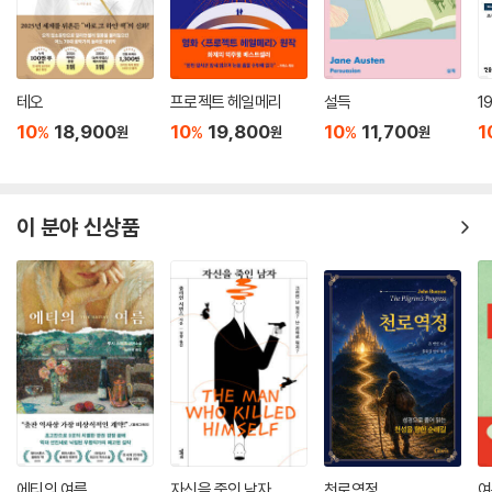
않았던 사람은 결국 그였을 것이다. … 그는 자신에게서 기억의 바닥짐을
비워 버리고 무게 없이 미래로 돌진했다. 결국 그는 자신이 사랑하는 여자
를 배신했으며, 그것으로 그를 심판하지 않을 사람이 어디 있겠는가? 앞으
로 읽어도 뒤로 읽어도 애나(Anna), 그 자체가 환영인 이름이었다.(323
테오
프로젝트 헤일메리
설득
1
쪽)
10
18,900
10
19,800
10
11,700
1
%
%
%
원
원
원
누군가를 사랑하는 것은 외로운 일이고 또 자유로운 자아를 어느 정도 포
기해야 한다는 뜻일까? 샘슨은 사랑이 버거운 일이지만, 결국 그것이 인간
이 분야 신상품
에게 희망이라는 것을 어렴풋이 깨닫는다.
에티의 여름
자신을 죽인 남자
천로역정
여