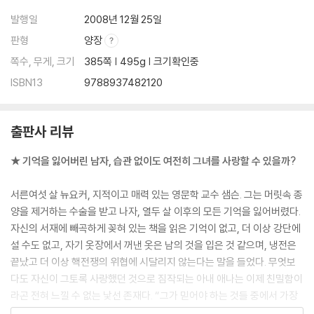
발행일
2008년 12월 25일
판형
양장
쪽수, 무게, 크기
385쪽 | 495g | 크기확인중
ISBN13
9788937482120
출판사 리뷰
★ 기억을 잃어버린 남자, 습관 없이도 여전히 그녀를 사랑할 수 있을까?
서른여섯 살 뉴요커, 지적이고 매력 있는 영문학 교수 샘슨. 그는 머릿속 종
양을 제거하는 수술을 받고 나자, 열두 살 이후의 모든 기억을 잃어버렸다.
자신의 서재에 빼곡하게 꽂혀 있는 책을 읽은 기억이 없고, 더 이상 강단에
설 수도 없고, 자기 옷장에서 꺼낸 옷은 남의 것을 입은 것 같으며, 냉전은
끝났고 더 이상 핵전쟁의 위협에 시달리지 않는다는 말을 들었다. 무엇보
다도 자신이 그토록 사랑했던 것으로 짐작되는 아내 애나는 이제 친밀함이
라곤 전혀 느낄 수 없는 낯선 존재다. “그가 믿어야 하는 것들 중에서 가장
이상한 일은, 지금 그의 옆에서 자고 있는 여자가 자기 아내라는 것이었