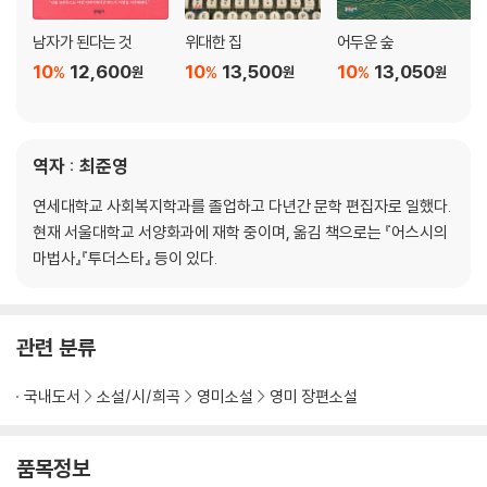
남자가 된다는 것
위대한 집
어두운 숲
10
12,600
10
13,500
10
13,050
%
%
%
원
원
원
역자 : 최준영
연세대학교 사회복지학과를 졸업하고 다년간 문학 편집자로 일했다.
현재 서울대학교 서양화과에 재학 중이며, 옮김 책으로는 『어스시의
마법사』『투더스타』 등이 있다.
관련 분류
국내도서
소설/시/희곡
영미소설
영미 장편소설
품목정보