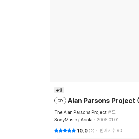
수입
Alan Parsons Project
CD
The Alan Parsons Project
밴드
SonyMusic
/
Ariola
2008.01.01.
10.0
판매지수
90
2