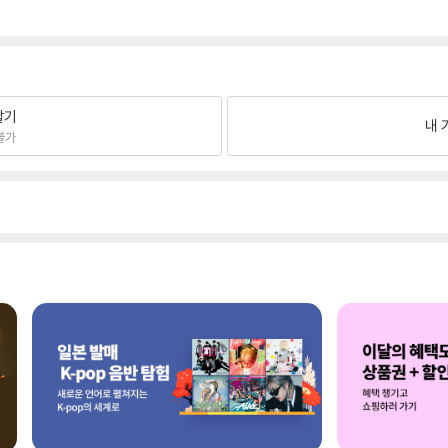
팔기
내 
불가