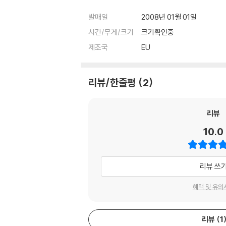
발매일
2008년 01월 01일
시간/무게/크기
크기확인중
제조국
EU
리뷰/한줄평
2
리뷰
10.0
리뷰 쓰
혜택 및 유의
리뷰
1