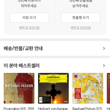
첫번째 리뷰어가
첫번째 한줄평을
되어주세요.
남겨주세요.
리뷰 쓰기
한줄평 쓰기
혜택 및 유의사항
혜택 및 유의사항
배송/반품/교환 안내
이 분야 베스트셀러
Pygmalion 바흐: 마태
Herbert von Karajan
Raphael Pichon 모차
He