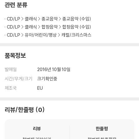
관련 분류
CD/LP
클래식
종교음악
종교음악 (수입)
CD/LP
클래식
합창음악
합창음악 (수입)
CD/LP
유아/어린이/명상
캐럴/크리스마스
품목정보
발매일
2016년 10월 10일
시간/무게/크기
크기확인중
제조국
EU
리뷰/한줄평
0
리뷰
한줄평