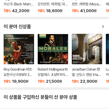
수난곡 (Bach: Matth
모차르트: 레퀴엠, 대관
르트: 레퀴엠 (Mozart:
베
aus-Passion BWV2
식 미사 (Mozart: Req
Requiem in d minor,
M
19
42,200
19
18,600
19
41,000
1
%
%
%
원
원
원
44)
uiem)
K.626) [2LP]
[
이 분야 신상품
Roy Goodman 바흐:
Robert Hollingworth
Jonathan Cohen 헨
L
요한수난곡 BWV 245
모랄레스: 4성부와 5
델: 샨도스 앤섬 (Hand
카
(Bach: St. John Pass
성부 미사 ‘무장한 사
el: Chandos Anthe
‘
19
19,900
19
21,500
19
22,900
1
%
%
%
원
원
원
ion, BWV 245)
람’, 마니피카트 (Moral
ms - Anthems for C
장
es: L'homme arme
annons)
a:
Masses)
Ha
이 상품을 구입하신 분들이 산 분야 상품
h
ol