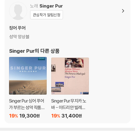
노래
Singer Pur
관심작가 알림신청
징어 푸어
성악 앙상블
Singer Pur
의 다른 상품
Singer Pur 싱어 푸어
Singer Pur 무지카 노
가 부르는 성악 작품집
바 - 아드리안 빌레르
(Horizons - Der Gei
트의 페트라르카 마드
19
19,300
19
31,400
%
%
원
원
st weht, wo er will)
리갈 (Musica Nova -
Adrian Willaert: The
Petrarca Madrigals)