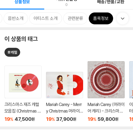
상품정보
배송/반품/교환
0
음반소개
아티스트 소개
관련분류
품목정보
이 상품의 태그
#캐럴
크리스마스 재즈 캐럴
Mariah Carey - Merr
Mariah Carey (머라이
이
모음집 (Christmas Ja
y Christmas 머라이
어 캐리) - 크리스마스
터
zz) [투명 레드 컬러 L
어 캐리 크리스마스 앨
앨범 Merry Christma
e
19
47,500
19
37,900
19
59,800
1
%
%
%
원
원
원
P]
범 [레드 컬러 LP]
s [Zoetrope 컬러 L
di
P]