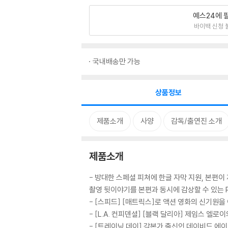
예스24에 
바이백 신청 
국내배송만 가능
상품정보
제품소개
사양
감독/출연진 소개
제품소개
- 방대한 스페셜 피쳐에 한글 자막 지원, 본편
촬영 뒷이야기를 본편과 동시에 감상할 수 있는 PIP(P
- [스피드] [매트릭스]로 액션 영화의 신기원을
- [L.A. 컨피덴셜] [블랙 달리아] 제임스 엘
- [트레이닝 데이] 각본가 출신인 데이비드 에