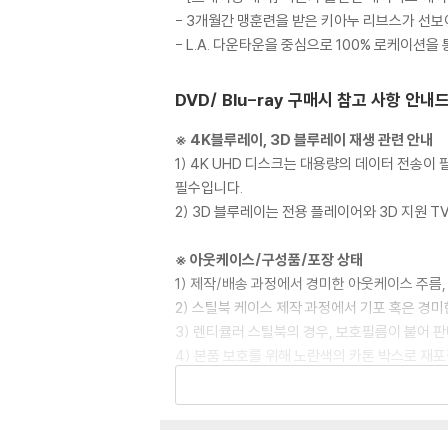
- 3개월간 맹훈련을 받은 키아누 리브스가 선
- L.A. 다운타운을 중심으로 100% 로케이션
DVD/ Blu-ray 구매시 참고 사항 안내
※ 4K블루레이, 3D 블루레이 재생 관련 안내
1) 4K UHD 디스크는 대용량의 데이터 전송
필수입니다.
2) 3D 블루레이는 전용 플레이어와 3D 지원 
※ 아웃케이스/구성품/포장 상태
1) 제작/배송 과정에서 경미한 아웃케이스 주름,
2) 스틸북 케이스 제작 과정에서 기포 혹은 경미
3) 렌티큘러 스틸북의 경우, 보호필름이 붙어 
4) 본품 보호를 위해 노란색의 카톤 박스로 재
5) 아웃케이스/구성품/포장 상태 불량에 의한 
※ 디스크 재생 불량