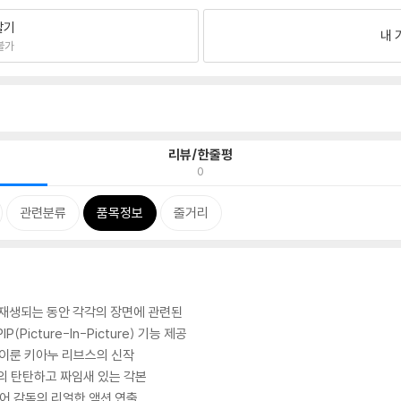
팔기
내 
불가
리뷰/한줄평
0
관련분류
품목정보
줄거리
이 재생되는 동안 각각의 장면에 관련된
icture-In-Picture) 기능 제공
 이룬 키아누 리브스의 신작
로이의 탄탄하고 짜임새 있는 각본
이어 감독의 리얼한 액션 연출