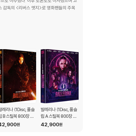
으로 이주했다. 이후 토론토로 이사했으며 고
터스 감독의 <리버스 엣지>로 영화팬들의 주목
발레리나 (1Disc, 풀슬
발레리나 (1Disc, 풀슬
발레리나 (1Disc)
립 B 스틸북 800장 한
립 A 스틸북 800장 한
25,300
원
정판) : 블루레이
정판) : 블루레이
42,900
42,900
원
원