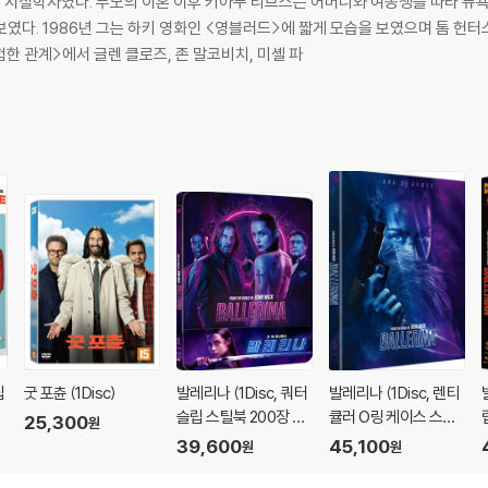
지질학자였다. 부모의 이혼 이후 키아누 리브스는 어머니와 여동생을 따라 뉴욕
였다. 1986년 그는 하키 영화인 <영블러드>에 짧게 모습을 보였으며 톰 헌
험한 관계>에서 글렌 클로즈, 존 말코비치, 미셸 파
립
굿 포츈 (1Disc)
발레리나 (1Disc, 쿼터
발레리나 (1Disc, 렌티
)
슬립 스틸북 200장 한
큘러 O링 케이스 스틸
25,300
원
정판) : 블루레이
북 900장 한정판) : 블
39,600
45,100
원
원
루레이