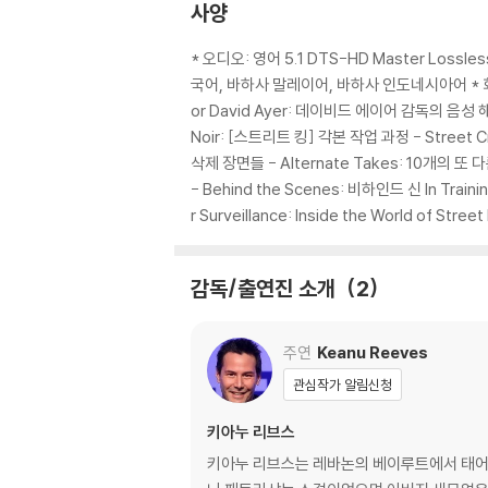
1) 기기 문제로 인해 발생하는 재생 불량 현상
사양
2) 정전기와 먼지로 인해 재생이 원활하지 않은
3) 일부 PC 연결형 ODD의 경우 호환 상의 
* 오디오: 영어 5.1 DTS-HD Master Lossl
량의 경우 교환 시에도 동일한 오류가 발생할 수
국어, 바하사 말레이어, 바하사 인도네시아어 * 화면비율: 
or David Ayer: 데이비드 에이어 감독의 음성 해설 -
※ 디스크 외관 불량
Noir: [스트리트 킹] 각본 작업 과정 - Street Cr
디스크에 미세한 잔 흠집이 남아있거나 인쇄 면이
삭제 장면들 - Alternate Takes: 10개의 또 다른 장
다.
- Behind the Scenes: 비하인드 신 In Traini
r Surveillance: Inside the World of Stre
※ 교환/반품 안내
1) 불량으로 인한 교환/반품 요청 시에는 불량 
감독/출연진 소개
2
관련 사진과 동영상 및 재생 기기 모델명을 첨부
2) 사양 오인지, 오 구매, 변심 사유로의 반품은
3) 스틸북 한정판, 초회 한정판의 경우 제작 
주연
Keanu Reeves
4) 한정판 상품의 변심, 오구매로 인한 반품은 
관심작가 알림신청
키아누 리브스
키아누 리브스는 레바논의 베이루트에서 태어났