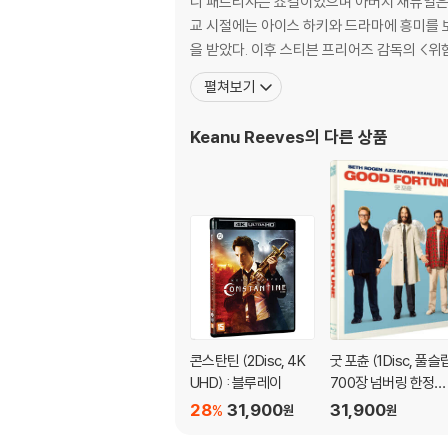
니 패트리샤는 쇼걸이었으며 아버지 새뮤얼은 
교 시절에는 아이스 하키와 드라마에 흥미를 보
을 받았다. 이후 스티븐 프리어즈 감독의 <위
펼쳐보기
Keanu Reeves
의 다른 상품
콘스탄틴 (2Disc, 4K
굿 포츈 (1Disc, 풀슬
UHD) : 블루레이
700장 넘버링 한정판
: 블루레이
28
31,900
31,900
%
원
원