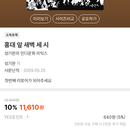
미리보기
사이즈비교
공유하기
소득공제
홍대 앞 새벽 세 시
성기완의 인디문화 리믹스
성기완
저
사문난적
2009.05.25.
첫번째 리뷰어가 되어주세요
12,900
원
10
11,610
YES포인트
640원 (5%)
5만원 이상 구매 시 2천원 추가 적립