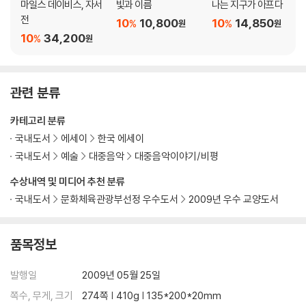
마일스 데이비스, 자서
빛과 이름
나는 지구가 아프다
신용카드
전
10
10,800
10
14,850
%
%
원
원
편의점의 효리
10
34,200
%
원
길
휴대폰 속의 음악
편의점 DJ 아르바이트
관련 분류
당신/달콤함의 이름
카테고리 분류
국내도서
에세이
한국 에세이
국내도서
예술
대중음악
대중음악이야기/비평
수상내역 및 미디어 추천 분류
국내도서
문화체육관광부선정 우수도서
2009년 우수 교양도서
품목정보
발행일
2009년 05월 25일
쪽수, 무게, 크기
274쪽 | 410g | 135*200*20mm