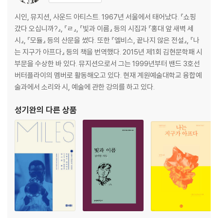
킹스턴 루디스카, 잔치 스카의 탄생
복숭아, 느슨한 전체
시인, 뮤지션, 사운드 아티스트. 1967년 서울에서 태어났다. 『쇼핑
장기하와 얼굴들, 찌질이 세대의 거울
갔다 오십니까?』, 『ㄹ』, 『빛과 이름』 등의 시집과 『홍대 앞 새벽 세
휘루, 넌 날았구나 넌 살겠구나
시』, 『모듈』 등의 산문을 썼다. 또한 『엘비스, 끝나지 않은 전설』, 『나
는 지구가 아프다』 등의 책을 번역했다. 2015년 제1회 김현문학패 시
편의점에서 너를 보았다
부문을 수상한 바 있다. 뮤지션으로서 그는 1999년부터 밴드 3호선
새벽 세 시, 형광등 불빛
버터플라이의 멤버로 활동해오고 있다. 현재 계원예술대학교 융합예
바코드와 유통기한
술과에서 소리와 시, 예술에 관한 강의를 하고 있다.
비닐봉지
감시 카메라
성기완
의 다른 상품
종이컵의 가벼움
컵라면 1
코카콜라
콘돔
캔과 포스트 잇
컵라면 2 - 컵라면은 드릴이다
편의점 닷 월드
폭주족의 허기
컵라면 3 - 컵라면과 땡땡이