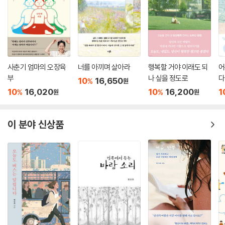
사춘기 엄마의 오장육
너를 아끼며 살아라
행복할 거야 이래도 되
어
부
나 싶을 정도로
다
10
16,650
%
원
10
16,020
10
16,200
1
%
%
원
원
이 분야 신상품