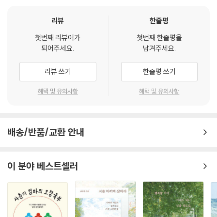
은 그의 수행 혹은 만행을 증험하는 일종의 만다라와도 같다. 때론, 그 자신
이, 그의 육체가 살아 움직이는 만다라로 느껴지기조차 한다. 그 아름다운
리뷰
한줄평
만다라는 그러나 고통으로 채색된 것이다. 언젠가, 스스로 고행을 선택한
첫번째 리뷰어가
첫번째 한줄평을
그의 ‘어쩔 수 없음’에 가슴 시려 하며, 나는 혼자 울고, 그와 함께 울고, 애
되어주세요.
남겨주세요.
써 웃었던 적이 있다…….
이인성(소설가)
리뷰 쓰기
한줄평 쓰기
혜택 및 유의사항
혜택 및 유의사항
나에게 기완이 형은 시인이기 이전에 한 사람의 멋진 ‘로커’로서 존재합니
다. 형의 시집을 읽을 때나, 영화평론을 읽을 때나, 형이 아프리카로 훌쩍
떠날 때나, 가끔 학생들을 데리고 와서 교수로서 클럽에서 공연 강의(?!)
를 할 때나, 지금은 들을 수 없지만 EBS라디오에서 음악의 개척자로서 목
배송/반품/교환 안내
소리를 들려줄 때나, 언제나 나에게는 기타를 들고 있는 기완이 형이 생각
납니다. 나에게는 형이 어떤 것을 하고 있더라도 어깨에는 투명한 기타 하
나가 들려 있는 것이 보이지요. 앞으로도 형은 그렇게 나아갈 것이며, 우리
이 분야 베스트셀러
는 그런 기완이 형님에게 언제나 많은 것을 배우게 됩니다. 우리에게 성기
완 형은 성기‘완(1)’입니다.
이상면(밴드 ‘크라잉넛’ 기타리스트)