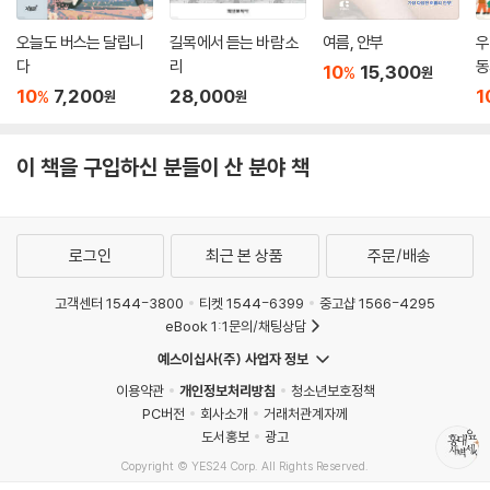
오늘도 버스는 달립니
길목에서 듣는 바람 소
여름, 안부
우
다
리
동
10
15,300
%
원
10
7,200
28,000
1
%
원
원
이 책을 구입하신 분들이 산 분야 책
로그인
최근 본 상품
주문/배송
고객센터 1544-3800
티켓 1544-6399
중고샵 1566-4295
eBook 1:1문의/채팅상담
예스이십사(주) 사업자 정보
이용약관
개인정보처리방침
청소년보호정책
PC버전
회사소개
거래처관계자께
도서홍보
광고
Copyright © YES24 Corp. All Rights Reserved.
MATOM15