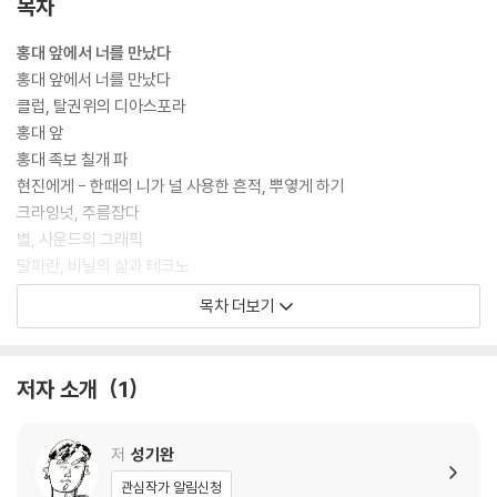
목차
홍대 앞에서 너를 만났다
홍대 앞에서 너를 만났다
클럽, 탈권위의 디아스포라
홍대 앞
홍대 족보 칠개 파
현진에게 - 한때의 니가 널 사용한 흔적, 뿌옇게 하기
크라잉넛, 주름잡다
별, 사운드의 그래픽
달파란, 비닐의 삶과 테크노
황신혜밴드, 그림자를 발에 꿰매다
목차 더보기
데이트리퍼와 트랜지스터헤드, 노이즈의 사색
곤충스님윤키의 이색적인 ‘관광수월래’
다시 떠올려본 카우치 사건
저자 소개
1
비보이, 길과 패밀리
조윤석, 새로운 관계의 상상가
서울전자음악단, 자유를 향한 외침
저
성기완
아마추어, 그리고 더 멀리
관심작가 알림신청