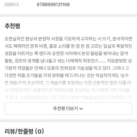
ISBN13
9788996131168
추천평
초현실적인 환상과 본원적 서정을 기묘하게 교직하는 시 쓰기, 분석적이면
서도 해체적인 문화 비평, 홀로 소리를 한 점 한 점 고르는 밀실과 폭발적인
굉음을 터트리는 록 밴드의 공연장 사이에서 온갖 울림을 빚어내는 음악
활동, 장르의 경계를 넘나들고 섞는 다매체적 퍼포먼스…… 자유분방한 성
기완의 작업들은 언제나 모종의 전위성과 기습성을 띠고 있다. 그러나 그
다양한 퍼즐 조각들을 끼워 맞춰볼 때 드러나는 것은 역설적이게도 ‘순수
한 예술가’의 초상이며, 그 예술가를 추동하는 가장 근본적인 힘은 다름 아
닌 ‘진정성’이다. 현혹적으로 자포자기를 유도하는 이 사회의 거짓 기치들
과 맞서, 그 대안으로서의 어떤 자존적 문학?예술을 순간순간 포착하고 구
축해나가는 것! 거기서 이 ‘인디’ 예술가가 탄생하고, 자발적 유배와 방랑
추천평 더보기
의 길―‘밤’의 길―이 시작된다.
홍대 앞의 밤은 성기완의 실존적 시공 그 자체이다. 이 책에 그가 그려놓은
리뷰/한줄평
0
홍대 앞 지도는 그의 삶과 예술이 집약된 상징도이며, 그가 묘사한 풍경들