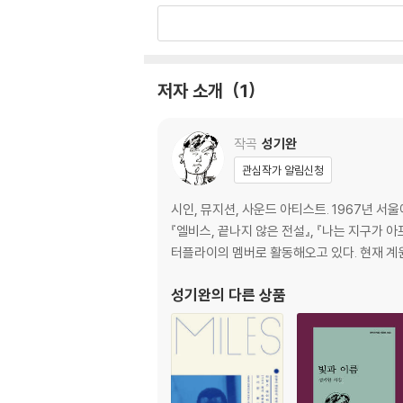
불꽃과 물꽃은 하나다…… 063
노래는 미싱이다…… 071
애국가, 내가 본 최초의 뮤비…… 078
저자 소개
1
옛날을 겨냥한 인디폭탄…… 088
은근히 복잡한 펑크…… 096
약간은 어색한 것 같기도 하고…… 103
작곡
성기완
술의 나라 술의 노래…… 112
관심작가 알림신청
한때의 네가 널 사용한 흔적, 뿌옇게 하기…… 11
수상한 이불과 삼켜버린 눈물…… 129
시인, 뮤지션, 사운드 아티스트. 1967년 서울에
노래는 허공에 거는 덧없는 주문…… 138
『엘비스, 끝나지 않은 전설』, 『나는 지구가 
터플라이의 멤버로 활동해오고 있다. 현재 계
눈물, 그리고 침묵에서 망각으로…… 148
음악은 허공의 수묵화…… 159
성기완
의 다른 상품
내면의 목소리를 듣다…… 166
거리에서, 홀로…… 174
한국 교육, 그만 좀 해…… 182
디지털 고전주의의 탄생…… 190