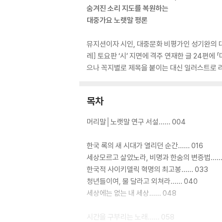
숨겨진 소리 지도를 복원하는
대중가요 노랫말 평론
뮤지션이자 시인, 대중문화 비평가인 성기완의 대
레] 토요판 ‘시’ 지면에 격주 연재한 글 24편
으나 꼭지별로 제목을 붙이는 대신 일러스트로 
목차
머리말│노랫말 연구 서설…… 004
한국 록의 새 시대가 열리던 순간…… 016
세상모르고 살았노라, 비명과 한숨의 변증법…… 
한국적 사이키델릭 혁명의 최고봉…… 033
청년들이여, 물 달라고 외쳐라…… 040
세상에는 없는 내 세상…… 048
시간을 구부리는 노래…… 058