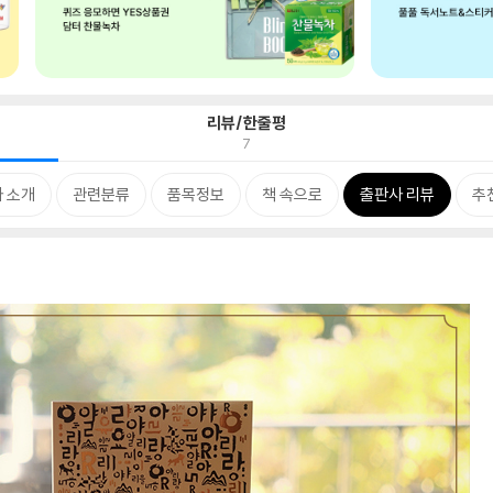
리뷰/한줄평
7
 소개
관련분류
품목정보
책 속으로
출판사 리뷰
추