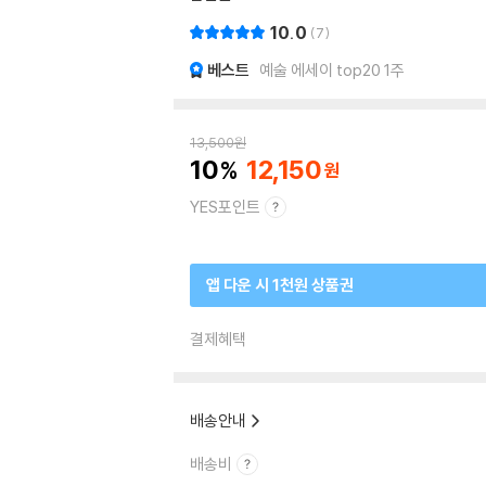
10.0
7
베스트
예술 에세이 top20 1주
13,500
원
10
12,150
YES포인트
앱 다운 시 1천원 상품권
결제혜택
배송안내
배송비