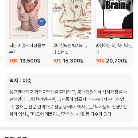
뇌는 어떻게 세상을 보
라마찬드란 박사의 두
명령하는 뇌, 착각하는
는가
뇌 실험실
뇌
10
13,500
10
15,300
10
20,700
%
%
%
원
원
원
역자 : 이충
성균관대학교 화학공학과를 졸업하고, 동대학원에서 석사과정을 수
료하였다. 국립환경연구원, 국제특허 법률사무소 등에서 근무하였
고, 현재는 전문 번역가로 활동 중이다. 역서로는『의사들의 전쟁,『진
화의 역사』, 『티코와 케플러』, 『전염병 시대』등 다수가 있다.