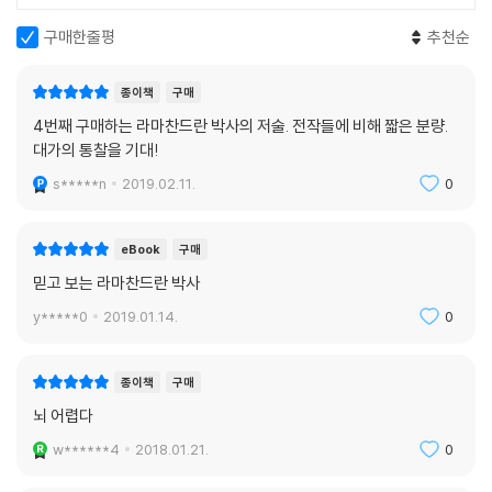
지만 우리 엄마가 아니라 사기꾼이다”라고 말한다. 왜 그는 그렇게 말했을
구매한줄평
추천순
까?
종이책
구매
다소 생소한 이 카프그라 증후군(Capgras syndrome) 환자는 우리에
4번째 구매하는 라마찬드란 박사의 저술. 전작들에 비해 짧은 분량.
게 무언가를 ‘본다’는 의미를 다시 생각하게 한다. 우리가 어떤 사람을 보고
대가의 통찰을 기대!
눈을 통해 받아들인 정보는 방추이랑이라는 뇌의 영역에서 해석되어 지금
바라보고 있는 것이 무엇인지 인식하게 된다. 따라서 이 영역이 손상된 환
s*****n
2019.02.11.
0
자들은 사람의 얼굴을 알아보지 못하는 안면인식장애(prosopagnosia)
증세를 나타낸다. 일단 형상이 인식되면 그 정보는 편도에 전달되는데, 편
eBook
구매
도는 바로 감정중추로서, 지금 보고 있는 사물의 감정적인 중요성을 가늠
믿고 보는 라마찬드란 박사
한다.
y*****0
2019.01.14.
0
카프그라 망상을 앓는 앞의 환자는 방추이랑과 다른 모든 시각영역이 정상
이기 때문에 그의 뇌는 앞에 서 있는 사람이 어머니처럼 보인다고 말한다.
종이책
구매
그러나 사고로 시각중추와 편도, 감정중추를 연결하는 전선이 끊어졌다.
뇌 어렵다
따라서 그는 자신의 어머니를 보고 있으면서도 ‘어머니와 똑같이 생겼지만
그녀가 정말 내 어머니라면 왜 내가 아무것도 느낄 수 없는 것일까? 아니,
w******4
2018.01.21.
0
어머니일 리가 없어. 그녀는 단지 어머니 흉내를 내는 사기꾼일 뿐이야’라