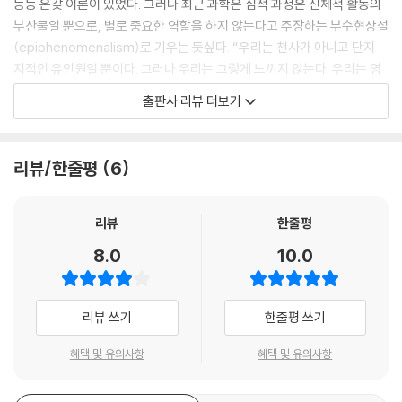
등등 온갖 이론이 있었다. 그러나 최근 과학은 심적 과정은 신체적 활동의
부산물일 뿐으로, 별로 중요한 역할을 하지 않는다고 주장하는 부수현상설
(epiphenomenalism)로 기우는 듯싶다. “우리는 천사가 아니고 단지
지적인 유인원일 뿐이다. 그러나 우리는 그렇게 느끼지 않는다. 우리는 영
원히 초월적인 것을 갈망하면서 우리의 날개를 펴고 날아가기를 시도하는,
출판사 리뷰 더보기
괴물 몸속에 갇힌 천사처럼 느낀다.”라고 말한 다윈이 옳았던 것일까? 라
마찬드란은 성급한 예단을 삼가면서 다각도의 관점에서 자아나 자유의지
와 같은 전통적인 철학적 주제였던 마음의 문제가 이제는 뇌과학의 영역이
리뷰/한줄평
6
라고 주장한다.
라마찬드란은 마음의 문제에는 두 가지 측면이 있다고 말한다. 하나는 주
리뷰
한줄평
관적 감각을 의미하는 퀄리아이고, 다른 하나는 자아이다. 퀄리아의 문제
8.0
10.0
는 다음과 같다. “우리 뇌의 수많은 젤리 같은 뉴런들에서 일어나는 이온의
흐름만으로 어떻게 붉은색으로부터 붉음, 각종 향신료나 와인의 향을 인지
하는 것일까?” 라마찬드란은 퀄리아가 특정한 생물학적 기능을 수행하기
리뷰 쓰기
한줄평 쓰기
위해 진화한 것으로, 신경 활동의 부산물, 즉 단순한 부수현상일 수는 없다
고 주장한다. 빛이 파동이면서 동시에 입자이듯이, 물질과 정신, 뇌 속에서
혜택 및 유의사항
혜택 및 유의사항
일어나는 정신적인 활동이나 육체적인 활동도 어느 하나로는 설명할 수 없
다는 것이다.