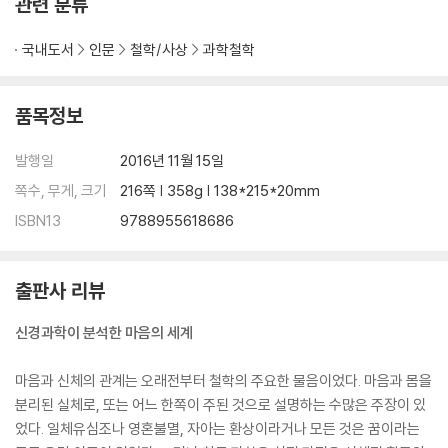
관련 분류
국내도서
인문
철학/사상
과학철학
품목정보
발행일
2016년 11월 15일
쪽수, 무게, 크기
216쪽 | 358g | 138*215*20mm
ISBN13
9788955618686
출판사 리뷰
신경과학이 분석한 마음의 세계
마음과 신체의 관계는 오래전부터 철학의 주요한 물음이었다. 마음과 몸을
분리된 실체로, 또는 어느 한쪽이 주된 것으로 설명하는 수많은 주장이 있
었다. 일체유심조나 영혼불멸, 자아는 환상이라거나 모든 것은 꿈이라는