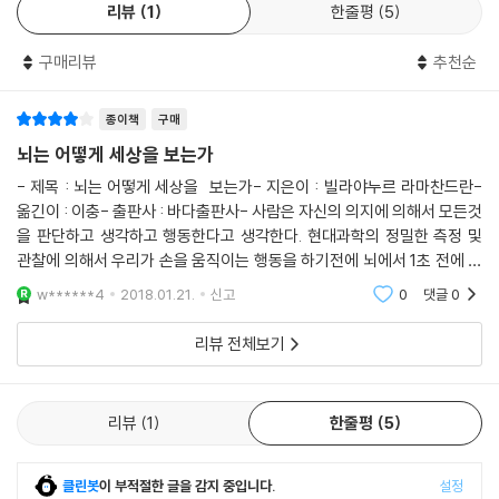
리뷰
1
한줄평
5
라마찬드란은 자아의 5가지 속성(연속성, 일체성, 구체성, 자유의지, 반성
구매리뷰
추천순
성)을 분석하면서, 생물학자가 더 이상 ‘생명’이 무엇인지 묻지 않듯이(생
명이란 DNA 복제와 전사, 크렙스 회로, 젖산 회로 등의 일련의 과정들에
느슨하게 적용되는 단어에 불과함을 이제 모두 알고 있으므로), 자아의 각
종이책
구매
각의 특성과 뇌 속에서 일어나는 일을 연관지어 설명한다면 ‘자아란 무엇
뇌는 어떻게 세상을 보는가
인가’ 하는 문제도 사라지게 될 것이라고 조심스럽게 전망한다.
- 제목 : 뇌는 어떻게 세상을 보는가- 지은이 : 빌라야누르 라마찬드란-
옮긴이 : 이충- 출판사 : 바다출판사- 사람은 자신의 의지에 의해서 모든것
퀄리아와 자아는 인간에게만 고유한 것으로 유인원과 구별되는 인간의 특
을 판단하고 생각하고 행동한다고 생각한다. 현대과학의 정밀한 측정 및
징, 언어와 추상적 사고를 가능케 했다. 라마찬드란은 이러한 능력을 담당
관찰에 의해서 우리가 손을 움직이는 행동을 하기전에 뇌에서 1초 전에 신
하는 부위로 우리 뇌 속의 편도와 왼쪽 측두엽-두정엽-후두엽 연결점 주
호가 발생하고 손이 움직이는 행동을 한다고 밝혀 졌다. 이런것을 보았을
w******4
2018.01.21.
신고
0
댓글
0
위에 위치하고 있는 방추회 및 베르니케영역, 그리고 ‘의도'와 관련 있는 앞
때 자유의지는 있
띠고랑에 주목한다.
리뷰 전체보기
카프그라 망상과 신경미학
리뷰
1
한줄평
5
교통사고를 당하고 머리에 충격을 받아 의식불명 상태에 빠진 환자가 있
다. 얼마 후 혼수상태에서 벗어난 그 환자의 신경계는 완전히 정상이었다.
클린봇
이 부적절한 글을 감지 중입니다.
설정
그러나 그는 자신의 어머니를 보고는 “이 여자는 우리 엄마와 똑같이 생겼