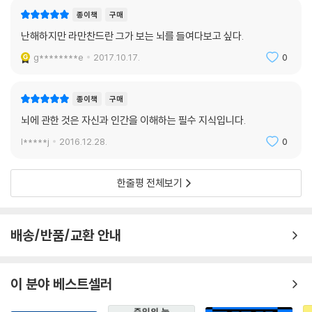
고 생각하는 것이다.
종이책
구매
난해하지만 라만찬드란 그가 보는 뇌를 들여다보고 싶다.
뇌의 시각중추와 감정중추 사이에 이러한 연결고리가 존재한다는 사실은
우리에게 예술의 정체성에 관한 흥미로운 질문을 던진다. 시각 이미지에
g********e
2017.10.17.
0
대한 미적 감정의 반응이 바로 예술의 일부이기 때문이다. 신경미학(neur
oaesthetics)이라는 이 새로운 학문 분야는 전통적인 철학자들을 불쾌
종이책
구매
하게 만들며 논쟁을 낳고 있다. 결론만 이야기하자면, 아름다움 혹은 예술
이란 우리 뇌가 진화의 과정에서 우연히 얻게 된 뉴런의 과다 활성화 상태
뇌에 관한 것은 자신과 인간을 이해하는 필수 지식입니다.
에 불과하다. 수많은 사회과학자들은 아름다움, 자선, 경건, 사랑이 뇌 속
l*****j
2016.12.28.
0
의 신경세포의 활동 산물이라는 이야기를 듣고 분개한다. 그러나 그들의
분노는 환원주의라는 그들의 잘못된 가정에서 기인한다.
한줄평 전체보기
환상사지를 통해 본 뇌의 재배치 가설
배송/반품/교환 안내
악성 종양이나 불의의 사고로 팔을 잃은 환자가 절단된 팔의 존재를 계속
느끼는 현상을 가리키는 환상사지(phantom limbs)는 익히 알려져 있
다. 어느 날 라마찬드란은 왼쪽 팔을 잃은 한 환자를 진찰하다가 그의 오른
이 분야 베스트셀러
쪽 뺨을 만지자 그 환자는 “제기랄! 당신은 지금 나의 왼쪽 엄지손가락을
만지고 있소”라고 외쳤다. 이어진 실험에서 라마찬드란은 환자의 얼굴 표