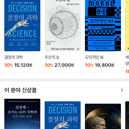
면에 잃어버린 환상 손이 완벽히 표현되어 있음을 발견했다. 어떻게 이런
일이 벌어질까?
해답은 바로 뇌 속에 있다. 신체의 왼쪽 피부 표면에서 발생하는 촉각 신호
는 오른쪽 대뇌반구의 겉질(피질)에 지도처럼 표현될 수 있다. 그것은 마
치 거대한 손과 입을 가진 난쟁이처럼 보이는데, 펜필드 호문쿨루스(Penf
ield homunculus)라 불리는 이 지도는 대부분 연속적이다. 그러나 한 가
지 특이한 것은 얼굴을 대표하는 곳이 목 근처가 아니라 손을 대표하는 곳
결정의 과학
주인의 눈
도덕적인 AI
세
바로 다음이라는 사실이다.
양
10
15,120
10
27,000
10
19,800
%
%
%
원
원
원
1
따라서 위 환자의 경우는 다음과 같이 설명할 수 있다. 팔이 절단되면, 손에
상응하는 뇌겉질의 일부는 아무런 신호를 받지 못한다. 이렇게 되면 뇌겉
질은 감각이 입력되기를 바라며, 얼굴 피부에서 나오는 감각은 인접한, 잃
이 분야 신상품
어버린 손에 상응하는 빈 영역을 침투한다. 그런 다음 얼굴에서 나오는 신
호는 잃어버린 손으로부터 나오는 것처럼 뇌의 상위 중추에 의해 잘못 해
석되는 것이다. 라마찬드란은 이러한 뇌의 재배치(remapping)/혼선(cr
osswiring) 가설을 MEG라는 뇌 영상 기술을 사용해 증명했다.
이러한 발견의 의미는 무엇일까? 우리는 흔히 뇌 속의 모든 조직은 태아기