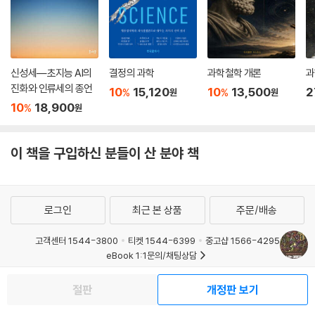
나 유아기 초기에 형성되며, 일단 한번 형성되고 나면 성인이 되어도 변하
지 않는다고 생각한다. 뇌놀중처럼 신경계가 한번 손상을 입으면 거의 그
기능이 회복될 수 없는 것도 이 때문이라고 생각한다. 그러나 라마찬드란
은 성인의 뇌에도 엄청난 유연성이 존재한다고 주장한다.
신성세―초지능 AI의
결정의 과학
과학철학 개론
과
진화와 인류세의 종언
10
15,120
10
13,500
2
%
%
원
원
팔을 잃기 전 마비를 경험했던 환자 중에는 팔을 잃은 후에도 마비를 느끼
10
18,900
%
원
는 사람들이 있다. 있지도 않은 환상 팔의 마비(그러나 실제로 고통을 느낀
다)를 어떻게 치료할 수 있을까? 만일 팔이 뇌의 명령대로 움직인다는 시
각적 피드백을 줄 수 있다면 이 의사 마비는 사라질 것이다. 라마찬드란은
이 책을 구입하신 분들이 산 분야 책
거울을 이용해 성한 오른쪽 팔의 움직이는 이미지를 환상 팔과 중첩시킴으
로써 그 치료에 성공했다.
로그인
최근 본 상품
주문/배송
고객센터 1544-3800
티켓 1544-6399
중고샵 1566-4295
eBook 1:1문의/채팅상담
예스이십사(주) 사업자 정보
절판
개정판 보기
이용약관
개인정보처리방침
청소년보호정책
PC버전
회사소개
거래처관계자께