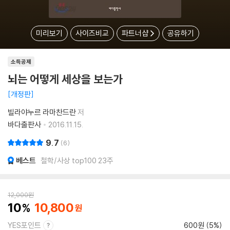
미리보기
사이즈비교
파트너샵
공유하기
소득공제
뇌는 어떻게 세상을 보는가
개정판
빌라야누르 라마찬드란
저
바다출판사
2016.11.15.
9.7
6
베스트
철학/사상 top100 23주
12,000
원
10
10,800
YES포인트
600원 (5%)