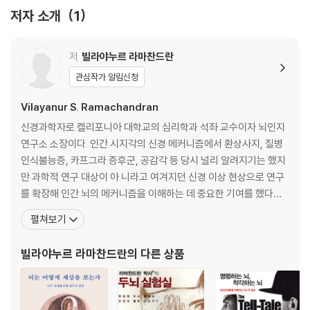
저자 소개
1
저
빌라야누르 라마찬드란
관심작가 알림신청
Vilayanur S. Ramachandran
신경과학자로 캘리포니아 대학교의 심리학과 석좌 교수이자 뇌인지
연구소 소장이다. 인간 시지각의 신경 메커니즘에서 환상사지, 질병
인식불능증, 카프그라 증후군, 공감각 등 당시 널리 알려지기는 했지
만 과학적 연구 대상이 아 니라고 여겨지던 신경 이상 현상으로 연구
를 확장해 인간 뇌의 메커니즘을 이해하는 데 중요한 기여를 했다고
평가 받는다. 《뉴스위크》는 21세기 가장 주목해야 할 뛰어난 인물 10
펼쳐보기
0인 중 한 명으로 그를 선정하기도 했다. 지은 책으로 《라마찬드란 박
사의 두뇌 실험실》 등이 있다. 1948년 버트런드 러셀로부터 시작된
빌라야누르 라마찬드란
의 다른 상품
권위 있는 영국 BBC 의 리스 강의Rei