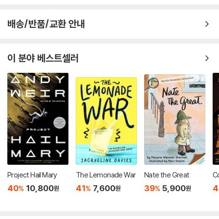
배송/반품/교환 안내
이 분야 베스트셀러
Project Hail Mary
The Lemonade War
Nate the Great
Co
40
10,800
41
7,600
39
5,900
4
%
%
%
원
원
원