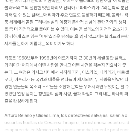
「라틴 아메리카 문학의 시한폭탄」, 로베르토 볼라뇨의 장편소설. 이 작품은
볼라뇨와 그의 절친한 벗인 마리오 산티아고 파파스키아로의 문학적 분신
이라 할 수 있는 벨라노와 리마가 주요 인물로 등장하기 때문에, 볼라뇨 작
품 세계에서 곧잘 드러나는 삶의 여정과 문학적 신념에 관한 작가의 생각
을 좀 더 직접적으로 들여다볼 수 있다. 이는 곧 볼라뇨의 자전적 요소가 가
장 강하게 스며 있는 『야만스러운 탐정들』을 읽지 않고서는 볼라뇨의 문학
세계를 논하기 어렵다는 의미이기도 하다.
작품은 1968년부터 1996년에 이르기까지 근 30년의 세월 동안 벨라노
와 리마가 어디에서 어떤 사람을 만나고 어떤 사건을 겪는지 집요하게 좇
는다. 그 여정은 멕시코시티에서 시작해 파리, 이스라엘, 니카라과, 바르셀
로나, 아프리카 등 국경과 대륙을 넘나들며 제시되며, 두 사람을 만났던 다
양한 인물들의 목소리 조각들을 조합해 문학을 위해서라면 무엇이든 할 수
있었던 열정 넘치는 청년들의 삶과 사랑, 꿈과 좌절이 그려 내는 하나의 퍼
즐을 완성하게 된다.
Arturo Belano y Ulises Lima, los detectives salvajes, salen a b
uscar las huellas de Cesarea Tinajero, la misteriosa escritora d
esaparecida en Mexico en los anos inmediatamente posterior