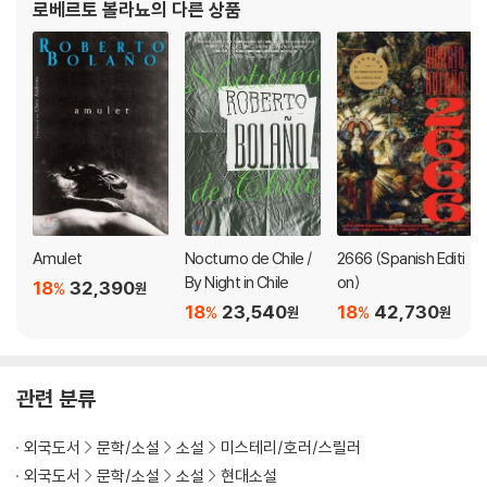
로베르토 볼라뇨
의 다른 상품
첫 장편 『아이스링크』(1993)를 필두로 거의
Amulet
Nocturno de Chile /
2666 (Spanish Editi
By Night in Chile
on)
18
32,390
%
원
18
23,540
18
42,730
%
%
원
원
관련 분류
외국도서
문학/소설
소설
미스테리/호러/스릴러
외국도서
문학/소설
소설
현대소설