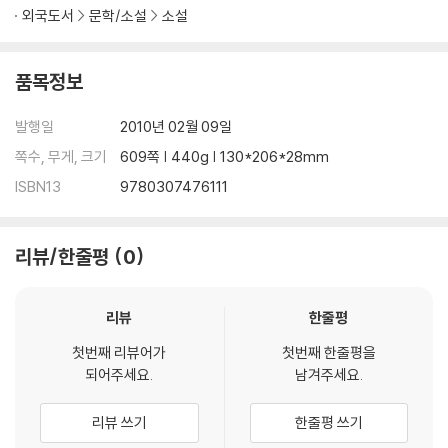
외국도서
문학/소설
소설
품목정보
발행일
2010년 02월 09일
쪽수, 무게, 크기
609쪽 | 440g | 130*206*28mm
ISBN13
9780307476111
리뷰/한줄평
0
리뷰
한줄평
첫번째 리뷰어가
첫번째 한줄평을
되어주세요.
남겨주세요.
리뷰 쓰기
한줄평 쓰기