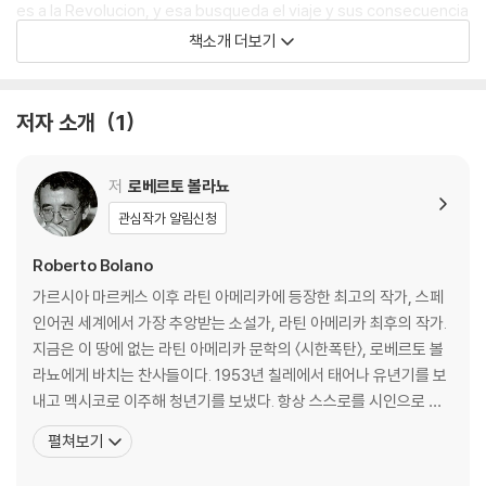
es a la Revolucion, y esa busqueda el viaje y sus consecuencia
s se prolonga durante veinte anos, desde 1976 hasta 1996, el
책소개 더보기
tiempo canonico de cualquier errancia, bifurcandose a traves
de multiples personajes y continentes, en una novela en dond
e hay de todo: amores y muertes, asesinatos y fugas turistica
저자 소개
1
s, manicomios y universidades, desapariciones y apariciones.
Sus escenarios son Mexico, Nicaragua, Estados Unidos, Franci
저
로베르토 볼라뇨
a, Espana, Austria, Israel, Africa, siempre al compas de los det
ectives salvajes poetas desperados≫, traficantes ocasional
관심작가 알림신청
es, Arturo Belano y Ulises Lima, los enigmaticos protagonista
Roberto Bolano
s de este libro que puede leerse como un refinadisimo thriller
wellesiano, atravesado por un humor iconoclasta y feroz. Entr
가르시아 마르케스 이후 라틴 아메리카에 등장한 최고의 작가, 스페
e los personajes destaca un fotografo espanol en el ultimo es
인어권 세계에서 가장 추앙받는 소설가, 라틴 아메리카 최후의 작가.
calon de la desesperacion, un neonazi borderline, un torero m
지금은 이 땅에 없는 라틴 아메리카 문학의 〈시한폭탄〉, 로베르토 볼
exicano jubilado que vive en el desierto, una estudiante franc
라뇨에게 바치는 찬사들이다. 1953년 칠레에서 태어나 유년기를 보
esa lectora de Sade, una prostituta adolescente en permanen
내고 멕시코로 이주해 청년기를 보냈다. 항상 스스로를 시인으로 여
te huida, una procer uruguaya en el 68 latinoamericano, un abo
겼던 그는 15세부터 시를 쓰기 시작해 20대 초반에는 〈인프라레알리
펼쳐보기
gado gallego herido por la poesia, un editor mexicano perseg
스모〉라는 반항적 시 문학 운동을 이끌기도 했다. 이어 20대 중반 유
uido por unos pistoleros a sueldo?
럽으로 이주, 30대 이후 본격적으로 소설 쓰기에 투신했다. 볼라뇨는