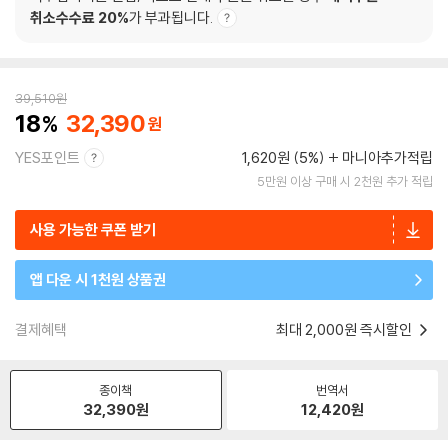
취소수수료 20%
가 부과됩니다.
39,510
원
18
32,390
YES포인트
1,620원 (5%)
마니아추가적립
5만원 이상 구매 시 2천원 추가 적립
사용 가능한 쿠폰 받기
앱 다운 시 1천원 상품권
결제혜택
최대 2,000원 즉시할인
종이책
번역서
32,390
원
12,420
원