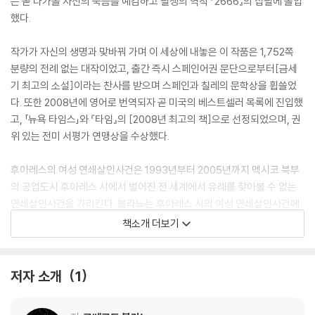
는 곧 다가올 자신의 죽음을 예감하고 필생의 역작 『2666』의 집필에 돌입
했다.
작가가 자신의 생명과 맞바꿔 가며 이 세상에 내놓은 이 작품은 1,752쪽
분량의 전례 없는 대작이었고, 출간 즉시 스페인어권 문단으로부터[금세
기 최고의 소설]이라는 찬사를 받으며 스페인과 칠레의 문학상을 휩쓸었
다. 또한 2008년에 영어로 번역되자 곧 미국의 베스트셀러 목록에 진입했
고, 「뉴욕 타임스」와 『타임』의 [2008년 최고의 책]으로 선정되었으며, 권
위 있는 전미 서평가 연맹상을 수상했다.
후아레스의 여성 연쇄살인사건은 1993년부터 2005년까지 멕시코 북부
의 공업도시 후아레스 시에서 벌어진 전 세계에서 유례를 찾아볼 수 없는
연쇄살인사건을 가리킨다. 볼라뇨는 후아레스 시의 여성 연쇄살인사건에
서 인간성의 파괴가 최고조에 이르고 있음을 보고, 지옥의 형상화에 관해
책소개 더보기
말하려 하였다.
작가는 80년이란 시간과 두 개의 대륙을 넘나들며 수수께끼의 연쇄살인
저자 소개
1
마와 유령 작가를 두 중심축으로 내세워 전쟁, 독재, 대학살로 점철된 20
세기 유럽 역사에서 인간의 악이 어떤 모습으로 진화되어 왔는지를 파헤치