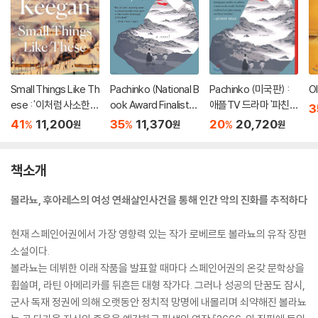
Small Things Like Th
Pachinko (National B
Pachinko (미국판) :
Ol
ese : '이처럼 사소한
ook Award Finalist) :
애플TV 드라마 '파친
3
것들' 원서
애플TV 드라마 '파친
코' 원작소설
41
11,200
35
11,370
20
20,720
%
%
%
원
원
원
코' 원작소설
책소개
볼라뇨, 후아레스의 여성 연쇄살인사건을 통해 인간 악의 진화를 추적하다
현재 스페인어권에서 가장 영향력 있는 작가 로베르토 볼라뇨의 유작 장편
소설이다.
볼라뇨는 데뷔한 이래 작품을 발표할 때마다 스페인어권의 온갖 문학상을
휩쓸며, 라틴 아메리카를 뒤흔든 대형 작가다. 그러나 성공의 단꿈도 잠시,
군사 독재 정권에 의해 오랫동안 정치적 망명에 내몰리며 쇠약해진 볼라뇨