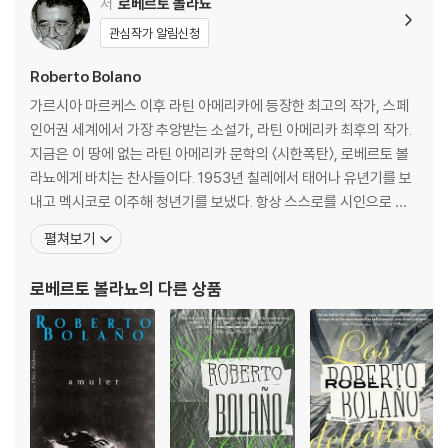
저
로베르토 볼라뇨
고 있다. 보리스 안스키의 일기에서 서술되는 19세기 말과 20세기 초의 범
죄와 제2차 세계 대전의 홀로코스트는 20세기 말과 21세기 초의 멕시코
관심작가 알림신청
국경으로 상징적으로 수렴되며, 1백 명이 넘는 여성 연쇄살인사건으로 재
Roberto Bolano
생산된다.
가르시아 마르케스 이후 라틴 아메리카에 등장한 최고의 작가, 스페
『2666』은 5부로 이루어져 있으며, 각 부는 모두 멕시코 북부 국경 지대에
인어권 세계에서 가장 추앙받는 소설가, 라틴 아메리카 최후의 작가.
서 자행된 여성 살해 사건을 중심 주제로 삼는다. 얼핏 보면 다섯 부분은 서
지금은 이 땅에 없는 라틴 아메리카 문학의 〈시한폭탄〉, 로베르토 볼
로 다른 별개의 작품처럼 보이지만, 여성 살해라는 주제를 통해 전체적으
라뇨에게 바치는 찬사들이다. 1953년 칠레에서 태어나 유년기를 보
로 연결된다.
내고 멕시코로 이주해 청년기를 보냈다. 항상 스스로를 시인으로 여
겼던 그는 15세부터 시를 쓰기 시작해 20대 초반에는 〈인프라레알리
펼쳐보기
A NATIONAL BOOK CRITICS CIRCLE AWARD WINNER
스모〉라는 반항적 시 문학 운동을 이끌기도 했다. 이어 20대 중반 유
New York Times Book Review 10 Best Books of 2008
럽으로 이주, 30대 이후 본격적으로 소설 쓰기에 투신했다. 볼라뇨는
로베르토 볼라뇨
의 다른 상품
Time Magazine's Best Book of 2008
첫 장편 『아이스링크』(1993)를 필두로 거의
Los Angeles Times Best Books of 2008
San Francisco Chronicle's 50 Best Fiction Books of 2008
Seattle Times Best Books of 2008
New York Magazine Top Ten Books of 2008
Three academics on the trail of a reclusive German author; a N