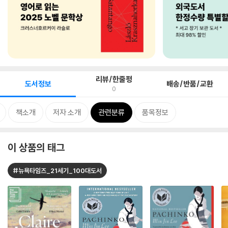
리뷰/한줄평
도서정보
배송/반품/교환
0
책소개
저자 소개
관련분류
품목정보
이 상품의 태그
#뉴욕타임즈_21세기_100대도서