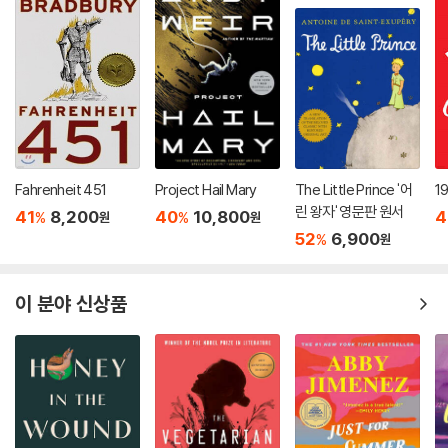
Fahrenheit 451
Project Hail Mary
The Little Prince '어
1
린 왕자' 영문판 원서
41
8,200
40
10,800
4
%
%
원
원
52
6,900
%
원
이 분야 신상품