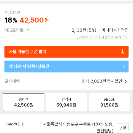
51,830
원
18
42,500
YES포인트
2,130원 (5%)
마니아추가적립
5만원 이상 구매 시 2천원 추가 적립
사용 가능한 쿠폰 받기
앱 다운 시 1천원 상품권
결제혜택
최대 2,000원 즉시할인
종이책
번역서
eBook
42,500
원
59,940
원
31,500
원
배송안내
서울특별시 영등포구 은행로 11(여의도동,
변경
일신빌딩)