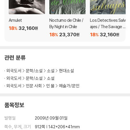
ew York reporter on his first Mexican assignment; a widowed
philosopher; a police detective in love with an elusive older w
oman--these are among the searchers drawn to the border ci
Amulet
Nocturno de Chile /
Los Detectives Salv
ty of Santa Teresa, where over the course of a decade hundr
By Night in Chile
ajes / The Savage D
18
32,160
%
원
eds of women have disappeared.
etectives: Spanish-
18
23,370
18
32,160
%
%
원
원
Language Edition of
the Savage Detecti
In the words of The Washington Post, "With 2666, Roberto Bol
ves
ano joins the ambitious overachievers of the twentieth-centu
관련 분류
ry novel, those like Proust, Musil, Joyce, Gaddis, Pynchon, Fue
ntes, and Vollmann, who push the novel far past its conventio
외국도서
문학/소설
소설
현대소설
nal size and scope to encompass an entire era, deploying enc
외국도서
문학/소설
소설
yclopedic knowledge and stylistic verve to offer a grand, if so
외국도서
인문 사회
인 물
예술가/문인
metimes idiosyncratic, summation of their culture and the nov
elist's place in it. Bolano has joined the immortals."
품목정보
발행일
2009년 09월 01일
쪽수, 무게, 크기
912쪽 | 142*206*41mm