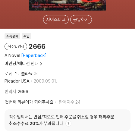
사이즈비교
공유하기
소득공제
수입
2666
직수입양서
A Novel
Paperback
바인딩/에디션 안내
로베르토 볼라뇨
저
Picador USA
2009.09.01.
번역서
2666
첫번째 리뷰어가 되어주세요
판매지수
24
직수입외서는 변심/착오로 인해 주문을 취소할 경우
해외주문
취소수수료 20%
가 부과됩니다.