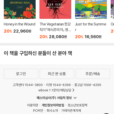
Honey in the Wound
The Vegetarian 한강
Just for the Summe
O
작가『채식주의자』 영문
r
20
22,960
2
%
원
판 (미국판)
20
28,080
20
16,560
%
%
원
원
이 책을 구입하신 분들이 산 분야 책
로그인
최근 본 상품
주문/배송
고객센터 1544-3800
티켓 1544-6399
중고샵 1566-4295
eBook 1:1문의/채팅상담
예스이십사(주) 사업자 정보
이용약관
개인정보처리방침
청소년보호정책
PC버전
회사소개
거래처관계자께