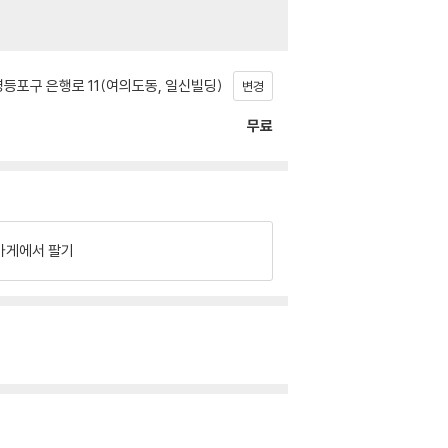
등포구 은행로 11(여의도동, 일신빌딩)
변경
무료
가게에서 팔기