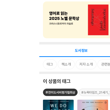
도서정보
태그
책소개
저자 소개
관련
이 상품의 태그
#전미도서비평가협회상
#뉴욕타임즈_21세기_