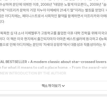
하며 문단에 데뷔한 이후, 2006년 『태양은 노랗게 타오른다』, 2009년 『숨통
에 “아프리카 문학의 거장 치누아 아체베의 21세기 딸”이라는 별칭을 얻었다.
잡은 아디치에는, 페미니스트로서 사회적인 활약을 함께하면서 아프리카와 아메
다.
똑똑한 십 대 소녀 이페멜루가 고등학교를 졸업한 이후 대학 진학을 위해 미국으
다. 이 책은 미국 현지에서 출간되자마자 아마존 베스트셀러에 등극하고 《뉴욕 타
작품으로 인해 아디치에는 문단의 ‘차세대 유망주’에서 대중성과 작품성이라는 두 
 BESTSELLER • A modern classic about star-crossed lovers t
 for what it means to call a place home. • From the award-win
TH A NEW INTRODUCTION BY THE AUTHOR
The Oprah Magazine
책소개 더보기
Books of the 21st Century • One of The Atlantic’s Great Ameri
e Century