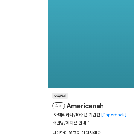
소득공제
Americanah
외서
『아메리카나』10주년 기념판
Paperback
바인딩/에디션 안내
치마만다 응고지 아디치에
저