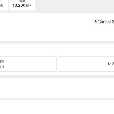
k
중고
0
원
13,200
원~
서울특별시 영
팔기
내 
불가