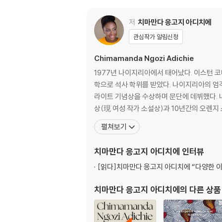
Ifemelu and Obinze are young and in love
저
치마만다 응고지 아디치에
here despite her academic success, she i
o join her, but with post-9/11 America c
관심작가 알림신청
Chimamanda Ngozi Adichie
At once powerful and tender, Americanah
hronicle
1977년 나이지리아에서 태어났다. 이스턴
학으로 석사 학위를 받았다. 나이지리아의 엄격
라이트 기념상을 수상하며 문단에 데뷔했다. 나
상(現 여성 작가 소설상)과 10년간의 오렌지
펼쳐보기
치마만다 응고지 아디치에
인터뷰
[읽다]
치마만다 응고지 아디치에 “다양한 
치마만다 응고지 아디치에
의 다른 상품