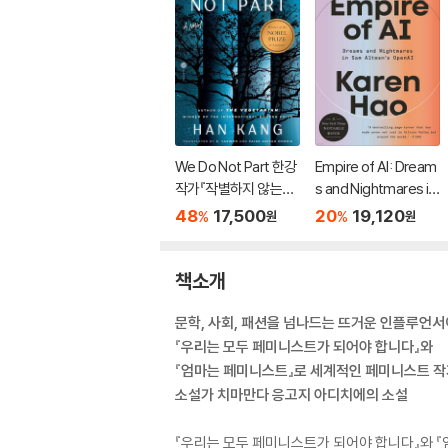
We Do Not Part 한강
Empire of AI: Dream
작가『작별하지 않는다』
s and Nightmares in
영문판 (미국판)
Sam Altman's Open
48
17,500
20
19,120
%
%
원
원
AI
책소개
문학, 사회, 패션을 넘나드는 뜨거운 인플루언
『우리는 모두 페미니스트가 되어야 합니다』와
『엄마는 페미니스트』로 세계적인 페미니스트 작
소설가 치마만다 응고지 아디치에의 소설
『우리는 모두 페미니스트가 되어야 합니다』와 『