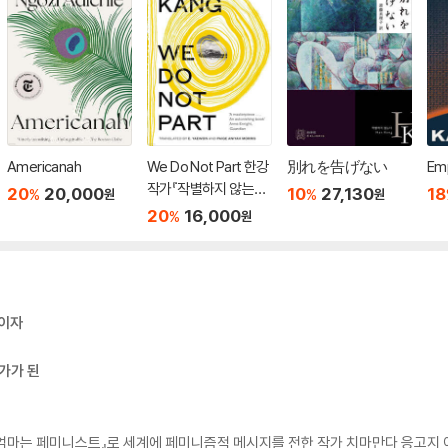
Americanah
We Do Not Part 한강
別れを告げない
Emp
작가『작별하지 않는다』
20
20,000
10
27,130
18
%
%
원
원
영문판 (영국판)
20
16,000
%
원
서이자
가가 된
엄마는 페미니스트』로 세계에 페미니즘적 메시지를 전한 작가 치마만다 응고지 