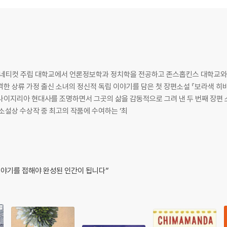
 when they depart military-ruled Nigeria for the West. Beautiful, 
s forced to grapple with what it means to be Black for the first ti
losed to him, he instead plunges into a dangerous, undocumented lif
 is a remarkable novel that is "dazzling…funny and defiant, and si
 코네티컷 주립 대학교에서 언론정보학과 정치학을 전공하고 존스홉킨스 대학교와
한 상류 가정 출신 소녀의 정신적 독립 이야기를 담은 첫 장편소설 『보라색 히
이지리아 현대사를 조명하면서 그곳의 삶을 감동적으로 그려 낸 두 번째 장편 소
 소설상 수상작 중 최고의 작품에 수여하는 ‘최
이야기를 접해야 완성된 인간이 됩니다”