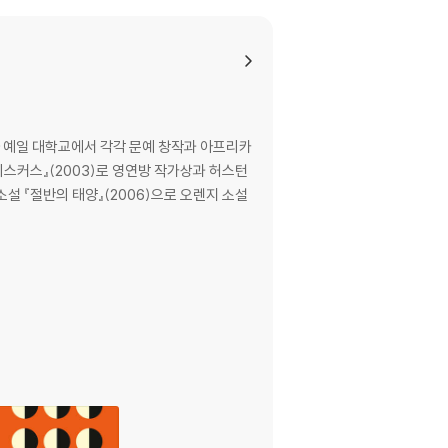
self-assured Ifemelu heads for America, w
me. Quiet, thoughtful Obinze had hoped t
e in London.
multaneously so wise." —San Francisco C
 예일 대학교에서 각각 문예 창작과 아프리카
비스커스』(2003)로 영연방 작가상과 허스턴
설 『절반의 태양』(2006)으로 오렌지 소설