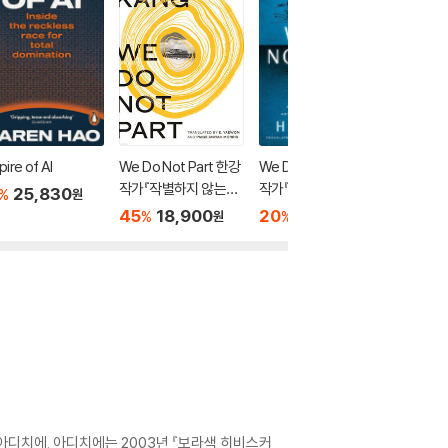
ire of AI
We Do Not Part 한강
We Do Not Part 한강
Empire 
작가『작별하지 않는다』
작가『작별하지 않는다』
25,830
20
2
%
%
원
영문판 (영국판)
영문판 (미국판)
45
18,900
20
16,560
%
%
원
원
아디치에. 아디치에는 2003년 『보라색 히비스커