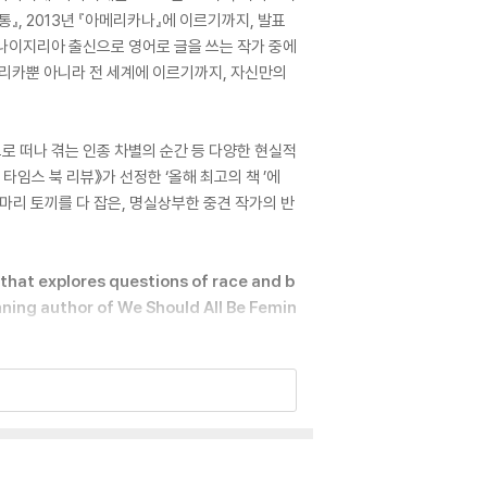
』, 2013년 『아메리카나』에 이르기까지, 발표
 나이지리아 출신으로 영어로 글을 쓰는 작가 중에
리카뿐 아니라 전 세계에 이르기까지, 자신만의
로 떠나 겪는 인종 차별의 순간 등 다양한 현실적
임스 북 리뷰》가 선정한 ‘올해 최고의 책 ’에
마리 토끼를 다 잡은, 명실상부한 중견 작가의 반
hat explores questions of race and b
ning author of We Should All Be Femin
can Novels of the Past 100 Years • A K