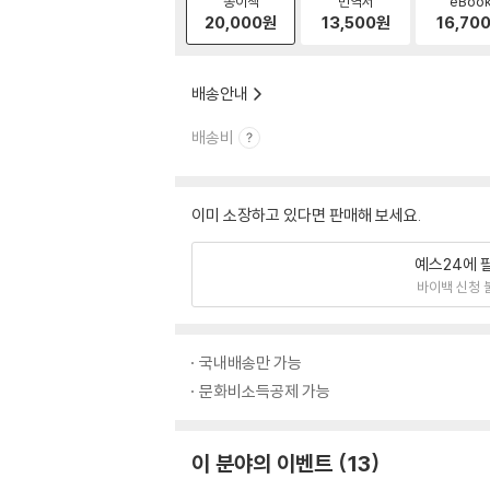
종이책
번역서
eBoo
20,000
원
13,500
원
16,70
배송안내
배송비
이미 소장하고 있다면 판매해 보세요.
예스24에 
바이백 신청 
국내배송만 가능
문화비소득공제 가능
이 분야의 이벤트
13