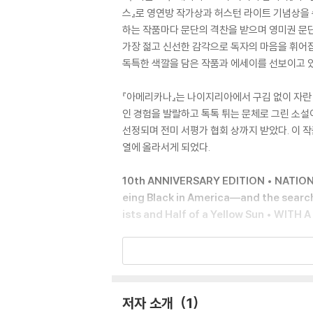
스』로 영연방 작가상과 허스턴 라이트 기념상을 수상
하는 작품마다 문단의 격찬을 받으며 영미권 문단
가장 젊고 신선한 감각으로 독자의 마음을 휘어
독특한 색깔을 담은 작품과 에세이를 선보이고 있
『아메리카나』는 나이지리아에서 구김 없이 자란 
인 경험을 발랄하고 톡톡 튀는 문체로 그린 소설이
선정되며 전미 서평가 협회 상까지 받았다. 이 
열에 올라서게 되었다.
10th ANNIVERSARY EDITION • NATIONAL
eing Black in America—and the search
ists and Half of a Yellow Sun • WI
"An expansive, epic love story."—O, 
One of the New York Times’s 100 Best 
irkus Reviews Best Fiction Book of th
저자 소개
1