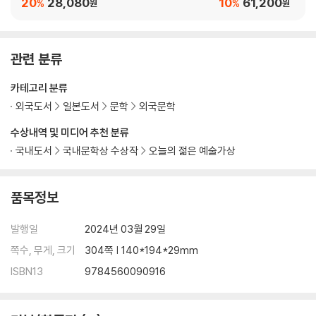
20
28,080
10
61,200
%
%
원
원
관련 분류
카테고리 분류
외국도서
일본도서
문학
외국문학
수상내역 및 미디어 추천 분류
국내도서
국내문학상 수상작
오늘의 젊은 예술가상
품목정보
발행일
2024년 03월 29일
쪽수, 무게, 크기
304쪽 | 140*194*29mm
ISBN13
9784560090916