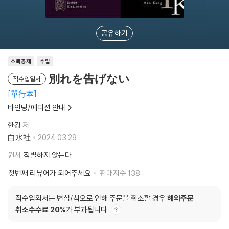
공유하기
소득공제
수입
別れを告げない
직수입일서
單行本
바인딩/에디션 안내
한강
저
白水社
2024.03.29.
원서
작별하지 않는다
첫번째 리뷰어가 되어주세요
판매지수
138
직수입외서는 변심/착오로 인해 주문을 취소할 경우
해외주문
취소수수료 20%
가 부과됩니다.