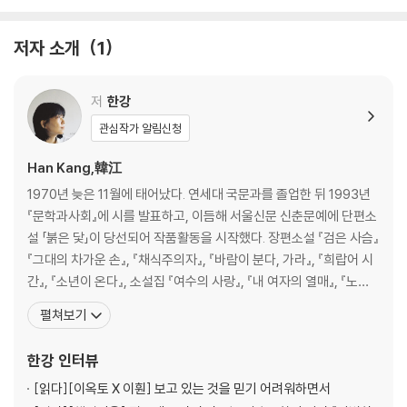
AI
저자 소개
1
저
한강
관심작가 알림신청
Han Kang,韓江
1970년 늦은 11월에 태어났다. 연세대 국문과를 졸업한 뒤 1993년
『문학과사회』에 시를 발표하고, 이듬해 서울신문 신춘문예에 단편소
설 「붉은 닻」이 당선되어 작품활동을 시작했다. 장편소설 『검은 사슴』
『그대의 차가운 손』, 『채식주의자』, 『바람이 분다, 가라』, 『희랍어 시
간』, 『소년이 온다』, 소설집 『여수의 사랑』, 『내 여자의 열매』, 『노랑
무늬영원』, 시집 『서랍에 저녁을 넣어 두었다』 등이 있다. 만해문학
펼쳐보기
상, 황순원문학상, 동리문학상, 이상문학상, 오늘의 젊은예술가상,
한국소설문학상을 수상했다. 한편 2007년 출간한 『채식주의자』는
한강
인터뷰
올해 영미판 출간
[읽다]
[이옥토 X 이훤] 보고 있는 것을 믿기 어려워하면서