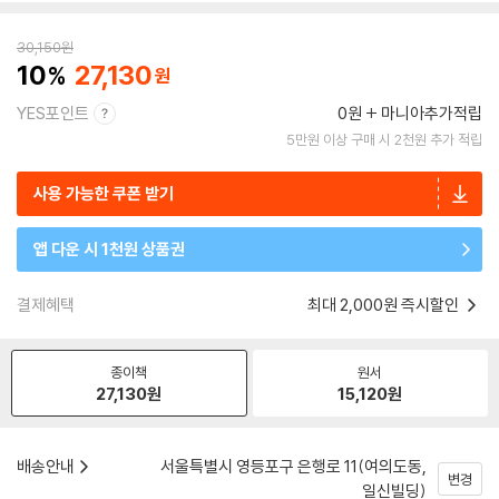
30,150
원
10
27,130
YES포인트
0원
마니아추가적립
5만원 이상 구매 시 2천원 추가 적립
사용 가능한 쿠폰 받기
앱 다운 시 1천원 상품권
결제혜택
최대 2,000원 즉시할인
종이책
원서
27,130
원
15,120
원
배송안내
서울특별시 영등포구 은행로 11(여의도동,
변경
일신빌딩)