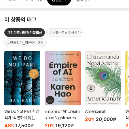
이 상품의 태그
#전미도서비평가협회상
#노벨문학상수상작가
#한국작가_일본어번역서
We Do Not Part 한강
Empire of AI: Dream
Americanah
W
작가『작별하지 않는다』
s and Nightmares in
작
20
20,000
%
원
영문판 (미국판)
Sam Altman's Open
영
48
17,500
20
19,120
2
%
%
원
원