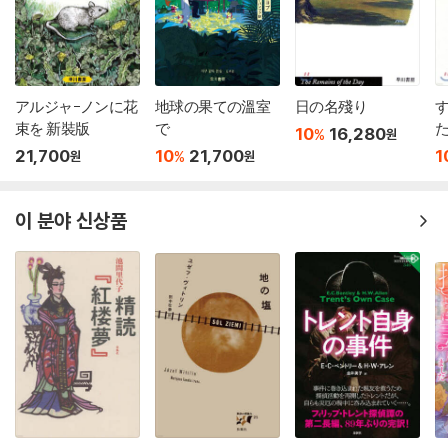
アルジャ-ノンに花
地球の果ての溫室
日の名殘り
束を 新裝版
で
10
16,280
%
원
21,700
10
21,700
1
%
원
원
이 분야 신상품