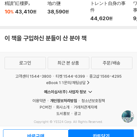
精讀『紅樓夢』
地の鹽
トレント自身の事
件
10
43,410
38,590
%
원
원
44,620
9
원
이 책을 구입하신 분들이 산 분야 책
로그인
최근 본 상품
주문/배송
고객센터 1544-3800
티켓 1544-6399
중고샵 1566-4295
eBook 1:1문의/채팅상담
예스이십사(주) 사업자 정보
이용약관
개인정보처리방침
청소년보호정책
PC버전
회사소개
거래처관계자께
도서홍보
광고
Copyright © YES24 Corp. All Rights Reserved.
MATOM3
바로구매
카트담기