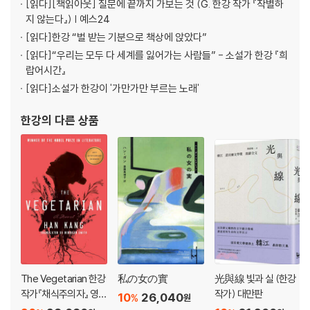
[읽다]
[책읽아웃] 질문에 끝까지 가보는 것 (G. 한강 작가 『작별하
지 않는다』) | 예스24
[읽다]
한강 “벌 받는 기분으로 책상에 앉았다”
[읽다]
“우리는 모두 다 세계를 잃어가는 사람들” - 소설가 한강 『희
랍어시간』
[읽다]
소설가 한강이 '가만가만 부르는 노래'
한강
의 다른 상품
The Vegetarian 한강
私の女の實
光與線 빛과 실 (한강
작가『채식주의자』 영문
작가) 대만판
10
26,040
%
원
판 (미국판)