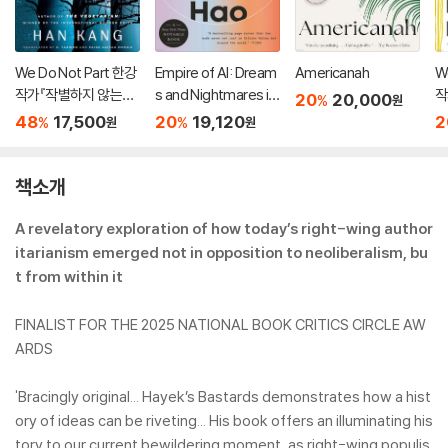
We Do Not Part 한강
Empire of AI: Dream
Americanah
W
작가『작별하지 않는다』
s and Nightmares in
작
20
20,000
%
원
영문판 (미국판)
Sam Altman's Open
영
48
17,500
20
19,120
2
%
%
원
원
AI
책소개
A revelatory exploration of how today’s right-wing author
itarianism emerged not in opposition to neoliberalism, bu
t from within it
FINALIST FOR THE 2025 NATIONAL BOOK CRITICS CIRCLE AW
ARDS
'Bracingly original... Hayek’s Bastards demonstrates how a hist
ory of ideas can be riveting... His book offers an illuminating his
tory to our current bewildering moment, as right-wing populis