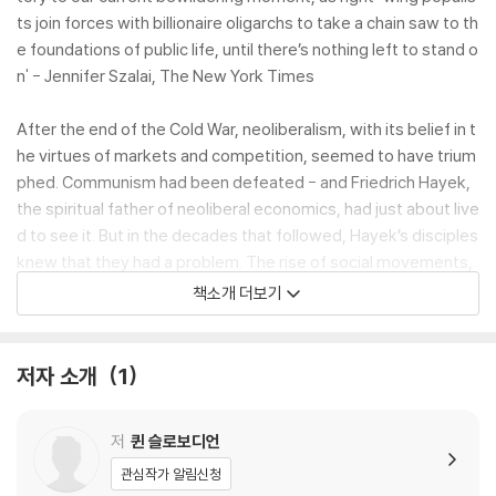
ts join forces with billionaire oligarchs to take a chain saw to th
e foundations of public life, until there’s nothing left to stand o
n' - Jennifer Szalai, The New York Times
After the end of the Cold War, neoliberalism, with its belief in t
he virtues of markets and competition, seemed to have trium
phed. Communism had been defeated - and Friedrich Hayek,
the spiritual father of neoliberal economics, had just about live
d to see it. But in the decades that followed, Hayek’s disciples
knew that they had a problem. The rise of social movements,
from civil rights and feminism to environmentalism, were now
책소개 더보기
proving roadblocks in the road to freedom, nurturing a culture
of government dependency, public spending, political correct
ness and special pleading. Neoliberals needed an antidote.
저자 소개
1
In this illuminating new book, historian Quinn Slobodian reveals
저
퀸 슬로보디언
how, from the 1990s onwards, neoliberal thinkers turned to na
ture, in an attempt to roll back social changes and to return to
관심작가 알림신청