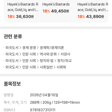
Hayek's Bastards: R
Hayek's Bastards
Hayek's Bastards: R
ace, Gold, Iq, and th
ace, Gold, Iq, and th
18
49,450
%
원
e Capitalism of the
e Capitalism of the
18
36,630
18
43,890
%
%
원
원
Far Right
Far Right
관련 분류
외국도서
경제 경영
경제학/경제이론
외국도서
인문 사회
역사와 문화
서양사
외국도서
인문 사회
정치와 법
정치/외교
외국도서
인문 사회
사회일반
사회학
품목정보
발행일
2026년 04월 16일
쪽수, 무게, 크기
288쪽 | 206g | 129*198*19mm
ISBN13
9781837310111