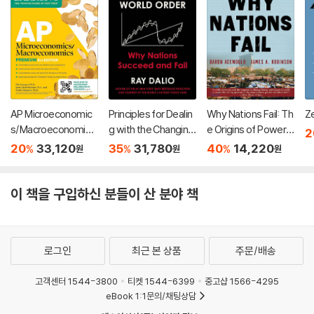
AP Microeconomic
Principles for Dealin
Why Nations Fail: Th
Z
s/Macroeconomics
g with the Changing
e Origins of Power,
2
Premium, Eighth Edi
World Order
Prosperity, and Pov
20
33,120
35
31,780
40
14,220
%
%
%
원
원
원
tion: Prep Book with
erty
4 Practice Tests +
Comprehensive Re
이 책을 구입하신 분들이 산 분야 책
view + Online Practi
ce
로그인
최근 본 상품
주문/배송
고객센터 1544-3800
티켓 1544-6399
중고샵 1566-4295
eBook 1:1문의/채팅상담