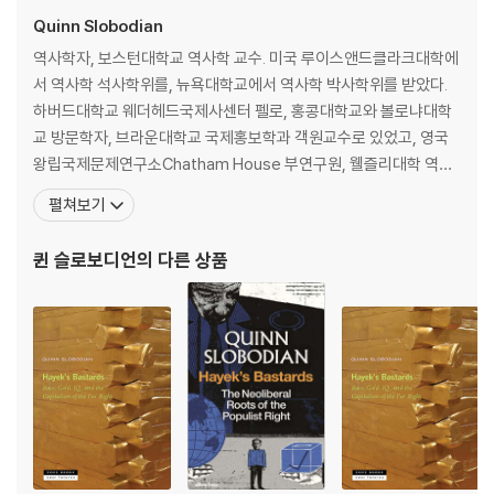
a hierarchy of gender, race and cultural difference. He explore
Quinn Slobodian
s how these thinkers drew on the language of science, from c
ognitive psychology to genetics, in order to embed the idea o
역사학자, 보스턴대학교 역사학 교수. 미국 루이스앤드클라크대학에
f ‘competition’ ever deeper into social life, and to advocate cu
서 역사학 석사학위를, 뉴욕대학교에서 역사학 박사학위를 받았다.
ltural homogeneity as essential for markets to truly work. Rea
하버드대학교 웨더헤드국제사센터 펠로, 홍콩대학교와 볼로냐대학
ding and misreading the writings of their sages, Friedrich Haye
교 방문학자, 브라운대학교 국제홍보학과 객원교수로 있었고, 영국
k and Ludwig von Mises, they forged the alliances with racial p
왕립국제문제연구소Chatham House 부연구원, 웰즐리대학 역사
sychologists, neo-confederates, ethnonationalists that woul
학 교수 등을 역임했다. 2024년부터 보스턴대학교 프레더릭 S. 파디
펼쳐보기
d become known as the alt-right.
스쿨 교수로 재직하며 국제사를 강의하고 있다. 2018년에 대표작
『글로벌리스트Globalists』를 출간하며 학자로서 명성을 얻었다. 자
퀸 슬로보디언
의 다른 상품
Hayek’s Bastards shows that many contemporary iterations o
유주의적 세계질서 확립을 위한 전 지구적 운동으로서 신
f the Far Right, from Javier Milei to Donald Trump, emerged no
t in opposition to neoliberalism, but within it. As repellent as th
eir politics may be, these supposed disruptors are not defect
ors from the neoliberal order, but its latest cheerleaders.