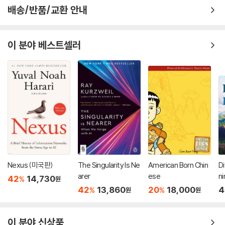
배송/반품/교환 안내
이 분야 베스트셀러
Nexus (미국판)
The Singularity Is Ne
American Born Chin
Di
arer
ese
ni
42
14,730
%
원
42
13,860
20
18,000
4
%
%
원
원
이 분야 신상품