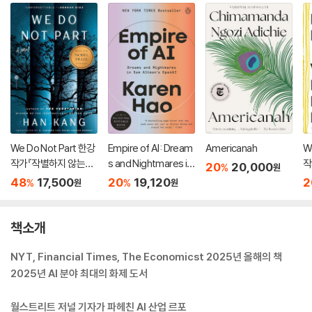
We Do Not Part 한강
Empire of AI: Dream
Americanah
W
작가『작별하지 않는다』
s and Nightmares in
작
20
20,000
%
원
영문판 (미국판)
Sam Altman's Open
영
48
17,500
20
19,120
2
%
%
원
원
AI
책소개
NYT, Financial Times, The Economicst 2025년 올해의 책
2025년 AI 분야 최대의 화제 도서
월스트리트 저널 기자가 파헤친 AI 산업 르포