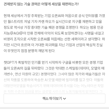
견제받지 않는 기술 권력은 어떻게 세상을 재편하는가!
현재 세상에서 가장 주목받는 기업 오픈AI와 처음으로 공식 인터뷰를 가졌
던 월스트리트 저널 기자 카렌 하오가 실시간으로 지구를 재편하고 있을
정도로 역사상 가장 중대한 기술 패권 경쟁을 조명한다. 하오는 범용 인공
지능@AGI@이 인류 전체에 이익이 되도록 보장하겠다는 사명을 내걸고
비영리 조직으로 시작한 오픈AI를 처음에는 선한 세력이라고 생각했다. 하
지만 시간이 흐르며 이 거대한 파괴력을 지닌 기업과 산업의 핵심적 진실
이 무엇인지 점점 분명히 깨닫게 된다.
챗GPT가 폭발적인 인기를 얻기 시작하자 구글을 비롯한 모든 경쟁 기업
들이 오픈AI의 길을 뒤따랐다. 그것은 막대한 스케일링(데이터, 모델의 매
개변수, 연산 자원의 규모) 경쟁이었다. 그사이 많은 작가와 예술가들은 자
신의 작품을 도용하여 학습한 AI 모델 때문에 일자리를 잃고 있다. 이들의
대형언어모델을 학습시키기 위해 데이터에 주석을 다는 어노테이션 작업
은 착취 수준의 임금을 받는 글로벌 사우스의 노동자들에게 맡겨진다. 그
런데도 샘 올트먼은 곧 도래할 AGI 또는 초지능 덕분에 미래는 누구도 예
책소개 더보기
측할 수 없을 정도로 밝다고 주장한다.