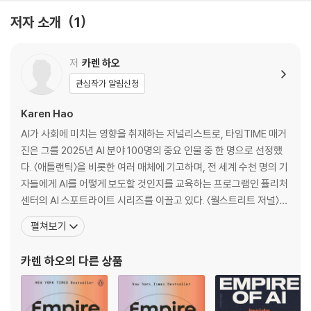
이 책은 오픈AI라는 한 회사를 넘어 실리콘밸리와 AI산업 전체가 어떻게
저자 소개
1
권력, 자본, 이데올로기를 기반으로 '제국'처럼 작동하고 있는지를 입체적
으로 보여주는 충격적인 AI산업 르포이다.
저
카렌 하오
Longlisted for the 2025 Financial Times & Schroders Busi
관심작가 알림신청
ness Book of the Year
Karen Hao
Finalist for the National Book Critics Circle Award 2025
Shortlisted for Foyles Non Fiction Book of the Year 2025
AI가 사회에 미치는 영향을 취재하는 저널리스트로, 타임TIME 매거
A New York Times Bestseller
진은 그를 2025년 AI 분야 100명의 중요 인물 중 한 명으로 선정했
다. 〈애틀랜틱〉을 비롯한 여러 매체에 기고하며, 전 세계 수천 명의 기
An eye-opening account of the tech arms race shaping o
자들에게 AI를 어떻게 보도할 것인지를 교육하는 프로그램인 퓰리처
ut planet, from an award-winning journalist and AI insider
센터의 AI 스포트라이트 시리즈를 이끌고 있다. 〈월스트리트 저널〉에
to the world of Sam Altman and OpenAI
서 미국과 중국의 기술 기업을 담당하는 기자로 활동했고, 〈MIT 테크
펼쳐보기
놀로지 리뷰〉에서 AI 담당 수석 편집자를 지냈다. 그의 작업은 대학
When longtime AI expert and journalist Karen Hao first began
강의에서 주요하게 다뤄지고 있으며 정부 문서에서도 인용되고 있다.
카렌 하오
의 다른 상품
covering OpenAI in 2019, she thought they were the good guy
미국 휴머니스트 미디어 어워드와
s. Founded as a nonprofit with safety enshrined as its core mi
ssion, it was meant, its leader Sam Altman told us, to act as a