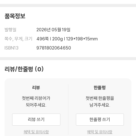
품목정보
발행일
2026년 05월 19일
쪽수, 무게, 크기
496쪽 | 200g | 129*198*15mm
ISBN13
9781802064650
리뷰/한줄평
0
리뷰
한줄평
첫번째 리뷰어가
첫번째 한줄평을
되어주세요.
남겨주세요.
리뷰 쓰기
한줄평 쓰기
혜택 및 유의사항
혜택 및 유의사항