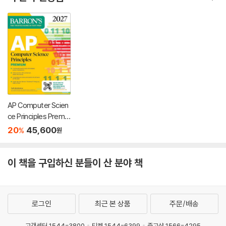
AP Computer Scien
ce Principles Premiu
m, 2027: 6 Practice
20
45,600
%
원
Tests + Comprehe
nsive Review + Onli
ne Practice
이 책을 구입하신 분들이 산 분야 책
로그인
최근 본 상품
주문/배송
고객센터 1544-3800
티켓 1544-6399
중고샵 1566-4295