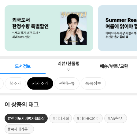
리뷰/한줄평
도서정보
배송/반품/교환
0
책소개
저자 소개
관련분류
품목정보
이 상품의 태그
#전미도서비평가협회상
#미래사회
#미래를그리다
#AI관련서
#AI시대가온다