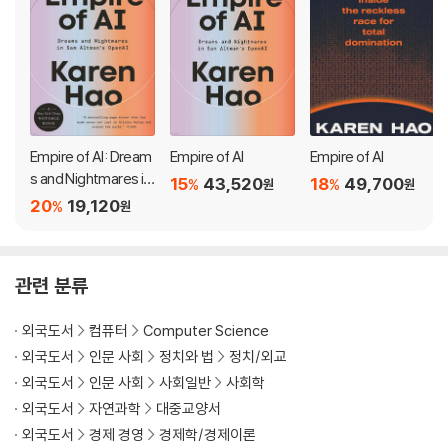
check against more purely market forces.
But the core truth of this massively disruptive sector is that it
requires an unprecedented amount of proprietary resources:
the ‘compute’ power of scarce high-end chips, the sheer volu
me of data that needs to be amassed at scale, the humans on
the ground ‘cleaning it up’ for sweatshop wages throughout t
Empire of AI: Dream
Empire of AI
Empire of AI
he Global South, and a truly alarming spike in the need for ener
s and Nightmares in
15
43,520
18
49,700
%
%
원
원
gy and water underlying everything. We have entered a new, o
Sam Altman's Open
20
19,120
%
원
AI
minous age of empire with OpenAI setting a breakneck pace,
as a small group of the most valuable companies in human hist
ory try to chase it down.
관련 분류
In exhilarating prose and with unparalleled access to those clo
외국도서
컴퓨터
Computer Science
sest to Sam Altman, Hao recounts the meteoric rise of OpenA
외국도서
인문 사회
정치와 법
정치/외교
I and shows us the sinister impact that this industry is having o
외국도서
인문 사회
사회일반
사회학
n society.
외국도서
자연과학
대중교양서
외국도서
경제 경영
경제학/경제이론