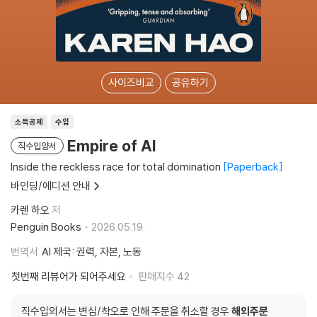
사이즈비교
공유하기
소득공제
수입
Empire of AI
직수입양서
Inside the reckless race for total domination
Paperback
바인딩/에디션 안내
카렌 하오
저
Penguin Books
2026.05.19.
번역서
AI 제국: 권력, 자본, 노동
첫번째 리뷰어가 되어주세요
판매지수
42
직수입외서는 변심/착오로 인해 주문을 취소할 경우
해외주문