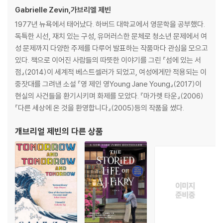
Gabrielle Zevin,가브리엘 제빈
NEW YORK TIMES BEST SELLER ? Sam and Sadie-two coll
ege friends, often in love, but never lovers-become creat
1977년 뉴욕에서 태어났다. 하버드 대학교에서 영문학을 공부했다.
ive partners in a dazzling and intricately imagined world o
독특한 시선, 재치 있는 구성, 유머러스한 문체로 청소년 문제에서 여
f video game design, where success brings them fame, jo
성 문제까지 다양한 주제를 다루어 발표하는 작품마다 관심을 모으고
y, tragedy, duplicity, and, ultimately, a kind of immortalit
있다. 책으로 이어진 사람들의 따뜻한 이야기를 그린 『섬에 있는 서
y. It is a love story, but not one you have read before.
점』(2014)이 세계적 베스트셀러가 되었고, 여성에게만 적용되는 이
중잣대를 그려낸 소설 『영 제인 영Young Jane Young』(2017)이
"Delightful and absorbing." -The New York Times ? "Utter
현실의 사건들을 환기시키며 화제를 모았다. 『마가렛 타운』(2006)
ly brilliant." -John Green
『다른 세상에 온 것을 환영합니다』(2005)등의 작품을 썼다.
개브리얼 제빈
의 다른 상품
One of the Best Books of the Year: The New York Times, E
ntertainment Weekly, TIME, GoodReads, Oprah Daily
From the best-selling author of The Storied Life of A. J. Fikry:
On a bitter-cold day, in the December of his junior year at Harv
ard, Sam Masur exits a subway car and sees, amid the hordes
of people waiting on the platform, Sadie Green. He calls her na
me. For a moment, she pretends she hasn’t heard him, but the