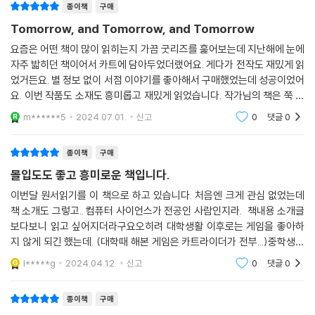
종이책
구매
Tomorrow, and Tomorrow, and Tomorrow
요즘은 어떤 책이 많이 읽히는지 가끔 굿리즈를 훑어보는데 지난해에 눈에
자주 밟히던 책이어서 카트에 담아두었더랬어요. 게다가 전작도 재밌게 읽
었거든요. 별 정보 없이 서점 이야기를 좋아해서 구매했었는데 성공이었어
요. 이번 작품도 소재도 흥미롭고 재밌게 읽었습니다. 작가님의 책은 쭉 따
라가볼까 생각중입니다.
m******5
2024.07.01.
신고
0
댓글
0
종이책
구매
몰입도도 좋고 흥미로운 책입니다.
이번달 원서읽기를 이 책으로 하고 있습니다. 처음엔 크게 관심 없었는데
책 소개도 그렇고.. 컴퓨터 사이언스가 전공인 사람인지라. 책내용 소개글
보다보니 읽고 싶어지더라구요오히려 대학생활 이후로는 게임을 좋아하
지 않게 되긴 했는데. (대학때 해본 게임은 카트라이더가 전부...)중학생때
좋아했던 게임들도 나오고 닌텐도 얘기도 나오고 ㅎ 추억팔이 한참 했습니
l*****g
2024.04.12.
신고
0
댓글
0
다. 지금 평을
종이책
구매