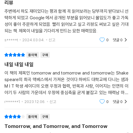
리뷰
주변에서 하도 재미있다는 평과 함께 꼭 읽어보라는 당부까지 받다보니 선
택하게 되었고 Google 에서 공개된 부분을 읽어보니 몰입도가 좋고 가독
성이 좋아 주문하게 되었음. 빨리 읽어보고 싶고 리뷰도 써보고 싶은 기대
되는 책. 제목이 내일을 기다리게 만드는 묘한 매력있음.
s*****t
2024.03.04.
신고
0
댓글
0
종이책
구매
내일 내일 내일
이 책의 제목인 tomorrow and tomorrow and tomorrow는 Shake
speare의 희곡 맥베스에서 가져온 것이다.하버드 대학교에 다니는 샘과
M I T 학생 세이디의 오랜 우정과 협력, 반목과 사랑, 이어지는 인연의 이
야기.두 사람의 가운데서 우정에 중심축을 굳게 붙잡고 있는 매력남 마크
스 의 존재도 빼놓을 수 없다.Gabrielle Zevin is one of the most fam
r******1
2023.12.06.
신고
0
댓글
0
ous authors in the US and even in
종이책
구매
Tomorrow, and Tomorrow, and Tomorrow