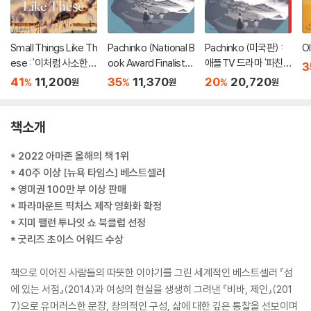
Small Things Like Th
Pachinko (National B
Pachinko (미국판) :
Ol
ese : '이처럼 사소한
ook Award Finalist) :
애플TV 드라마 '파친
3
것들' 원서
애플TV 드라마 '파친
코' 원작소설
41
11,200
35
11,370
20
20,720
%
%
%
원
원
원
코' 원작소설
책소개
* 2022 아마존 올해의 책 1위
* 40주 이상 [뉴욕 타임스] 베스트셀러
* 영미권 100만 부 이상 판매
* 파라마운트 픽처스 제작 영화화 확정
* 지미 팰런 투나잇 쇼 북클럽 선정
* 굿리즈 초이스 어워드 수상
책으로 이어진 사람들의 따뜻한 이야기를 그린 세계적인 베스트셀러 『섬
에 있는 서점』(2014)과 여성의 현실을 생생히 그려낸 『비바, 제인』(201
7)으로 유머러스한 문장, 창의적인 구성, 삶에 대한 깊은 통찰을 선보이며