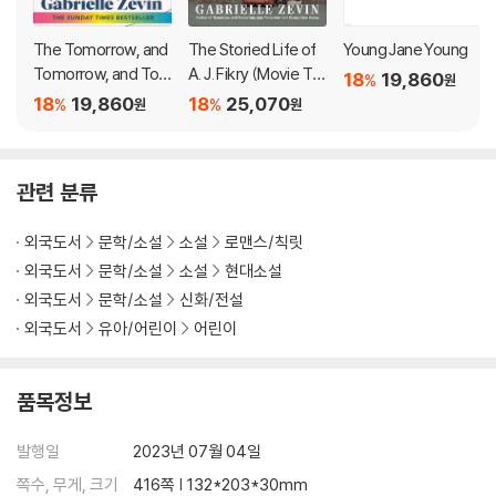
n, she turns, and a game begins: a legendary collaboration tha
t will launch them to stardom.
The Tomorrow, and
The Storied Life of
Young Jane Young
Tomorrow, and To
A. J. Fikry (Movie Tie
18
19,860
%
원
These friends, intimates since childhood, borrow money, beg
morrow
-In)
18
19,860
18
25,070
%
%
원
원
favors, and, before even graduating college, they have create
d their first blockbuster, Ichigo. Overnight, the world is theirs.
Not even twenty-five years old, Sam and Sadie are brilliant, su
관련 분류
ccessful, and rich, but these qualities won’t protect them fro
m their own creative ambitions or the betrayals of their heart
외국도서
문학/소설
소설
로맨스/칙릿
s.
외국도서
문학/소설
소설
현대소설
외국도서
문학/소설
신화/전설
Spanning thirty years, from Cambridge, Massachusetts, to Ve
nice Beach, California, and lands in between and far beyond, G
외국도서
유아/어린이
어린이
abrielle Zevin’s Tomorrow, and Tomorrow, and Tomorrow exa
mines the multifarious nature of identity, disability, failure, the
품목정보
redemptive possibilities in play, and above all, our need to con
nect: to be loved and to love.
발행일
2023년 07월 04일
쪽수, 무게, 크기
416쪽 | 132*203*30mm