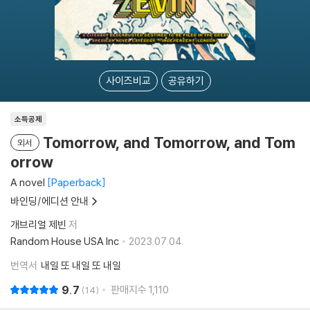
사이즈비교
공유하기
소득공제
Tomorrow, and Tomorrow, and Tom
외서
orrow
A novel
Paperback
바인딩/에디션 안내
개브리얼 제빈
저
Random House USA Inc
2023.07.04.
번역서
내일 또 내일 또 내일
9.7
판매지수
1,110
14