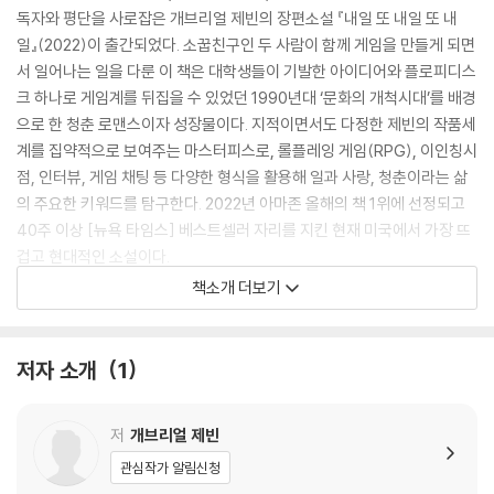
독자와 평단을 사로잡은 개브리얼 제빈의 장편소설 『내일 또 내일 또 내
일』(2022)이 출간되었다. 소꿉친구인 두 사람이 함께 게임을 만들게 되면
서 일어나는 일을 다룬 이 책은 대학생들이 기발한 아이디어와 플로피디스
크 하나로 게임계를 뒤집을 수 있었던 1990년대 ‘문화의 개척시대’를 배경
으로 한 청춘 로맨스이자 성장물이다. 지적이면서도 다정한 제빈의 작품세
계를 집약적으로 보여주는 마스터피스로, 롤플레잉 게임(RPG), 이인칭시
점, 인터뷰, 게임 채팅 등 다양한 형식을 활용해 일과 사랑, 청춘이라는 삶
의 주요한 키워드를 탐구한다. 2022년 아마존 올해의 책 1위에 선정되고
40주 이상 [뉴욕 타임스] 베스트셀러 자리를 지킨 현재 미국에서 가장 뜨
겁고 현대적인 소설이다.
책소개 더보기
셰익스피어의 희곡 「맥베스」 5막 5장의 독백에서 온 제목 ‘내일 또 내일 또
내일’은 게임이 지닌 무한한 재시작의 속성을 암시한다. 언제나 새로운 내
일이 있고, 무엇도 영원하지 않다는 믿음은 [맥베스]에서 비관적으로 독해
저자 소개
1
되는 것과는 달리 제빈의 소설에서 현재에 대한 긍정과 무한한 가능성으로
확장된다. 『내일 또 내일 또 내일』은 또다른 세계, 또다른 선택과 결과, 또
저
개브리얼 제빈
다른 삶이라는 무궁무진한 가능성을 그려보는 게이머의 유연한 사고와 태
도를 우리에게 전하는, 모든 면에서 바다처럼 깊고 방대한 작품이다.
관심작가 알림신청