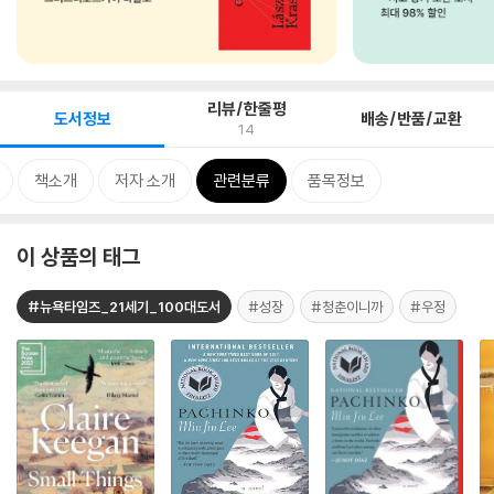
리뷰/한줄평
도서정보
배송/반품/교환
14
책소개
저자 소개
관련분류
품목정보
이 상품의 태그
#뉴욕타임즈_21세기_100대도서
#성장
#청춘이니까
#우정