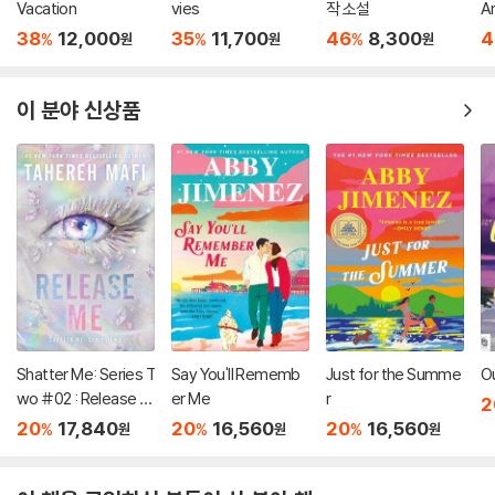
Vacation
vies
작 소설
An
38
12,000
35
11,700
46
8,300
4
%
%
%
원
원
원
이 분야 신상품
Shatter Me: Series T
Say You'll Rememb
Just for the Summe
O
wo #02 : Release M
er Me
r
2
e
20
17,840
20
16,560
20
16,560
%
%
%
원
원
원