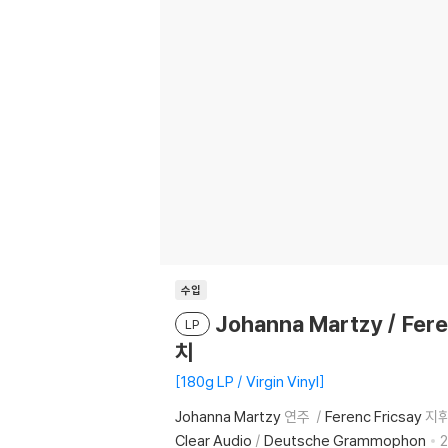
수입
Johanna Martzy / Fe
LP
치
180g LP / Virgin Vinyl
Johanna Martzy
연주
Ferenc Fricsay
지
Clear Audio
/
Deutsche Grammophon
2