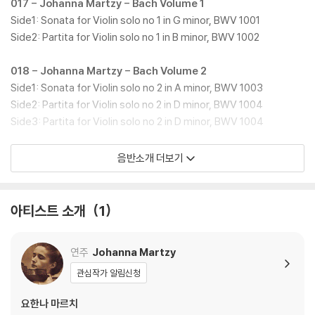
017 - Johanna Martzy - Bach Volume 1
Side1: Sonata for Violin solo no 1 in G minor, BWV 1001
Side2: Partita for Violin solo no 1 in B minor, BWV 1002
018 - Johanna Martzy - Bach Volume 2
Side1: Sonata for Violin solo no 2 in A minor, BWV 1003
Side2: Partita for Violin solo no 2 in D minor, BWV 1004
Side3: Partita for Violin solo no 2 in D minor, BWV 1004
019 - Johanna Martzy - Bach Volume 3
음반소개 더보기
Side 1: Sonata for Violin solo no 3 in C major, BWV 1005
Side 2: Partita for Violin solo no 3 in E major, BWV 1006
아티스트 소개
1
020 - Johanna Martzy - Schubert Volume 1
Side 1: Sonatina No.1 D major D384
연주
Johanna Martzy
Side 2: Sonatina No.2 A minor D385
관심작가 알림신청
021 - Johanna Martzy - Schubert Volume 2
요한나 마르치
Side 1: Rondo Brillante in B minor D895, Op. 70