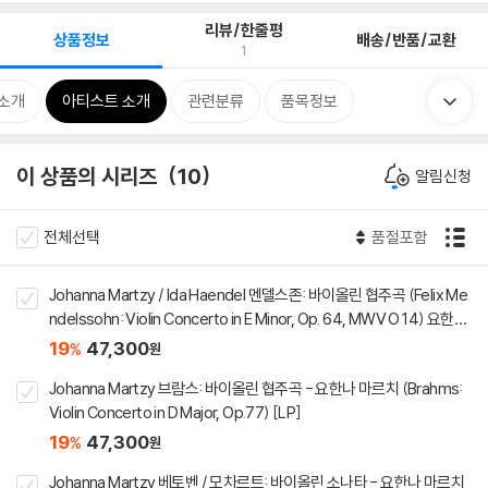
리뷰/한줄평
상품정보
배송/반품/교환
1
소개
아티스트 소개
관련분류
품목정보
이 상품의 시리즈
10
알림신청
전체선택
품절포함
Johanna Martzy / Ida Haendel 멘델스존: 바이올린 협주곡 (Felix Me
ndelssohn: Violin Concerto in E Minor, Op. 64, MWV O 14) 요한나
마르치, 이다 헨델 [LP]
19
47,300
%
원
Johanna Martzy 브람스: 바이올린 협주곡 - 요한나 마르치 (Brahms:
Violin Concerto in D Major, Op.77) [LP]
19
47,300
%
원
Johanna Martzy 베토벤 / 모차르트: 바이올린 소나타 - 요한나 마르치