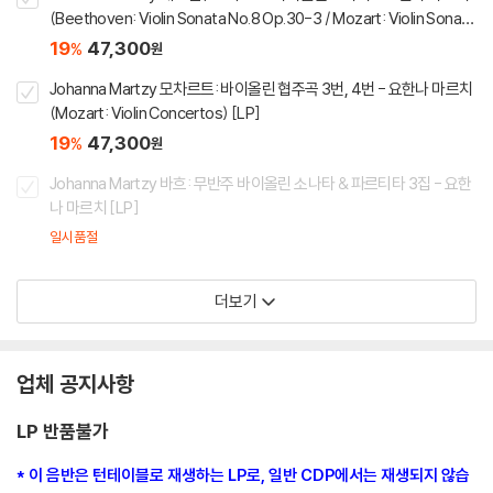
(Beethoven: Violin Sonata No.8 Op.30-3 / Mozart: Violin Sonata
No.24 KV.376)
19
47,300
%
원
Johanna Martzy 모차르트: 바이올린 협주곡 3번, 4번 - 요한나 마르치
(Mozart: Violin Concertos) [LP]
19
47,300
%
원
Johanna Martzy 바흐: 무반주 바이올린 소나타 & 파르티타 3집 - 요한
나 마르치 [LP]
일시품절
더보기
업체 공지사항
LP 반품불가
* 이 음반은 턴테이블로 재생하는 LP로, 일반 CDP에서는 재생되지 않습