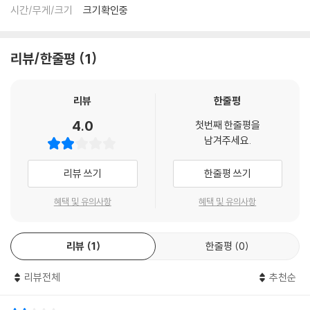
재생이 불안정한 경우 스태빌라이저를 사용하시면 좀 더 안정적인 재생이
시간/무게/크기
크기확인중
가능합니다.
2) 재생 음역의 왜곡을 최소화 하고 반복 재생시에도 최대한 일관되게 유
지되도록 디스크 센터 홀 구경이 작게 제작되는 경우가 있습니다. 턴테이
리뷰/한줄평
1
블 스핀들에 맞지 않는 경우에는 전용 제품 등을 이용하여 센터 홀을 조정
하시면 해결됩니다.
리뷰
한줄평
3) 디스크에 미세한 잔 흠집이 남아있거나 인쇄 면이 깨끗하지 않은 경우
가 있으며, 이는 상품의 불량이 아닙니다. 단, 재생에 이상이 있는 경우에는
4.0
첫번째 한줄평을
불량으로 인한 반품/교환이 가능합니다
남겨주세요.
※ 컬러 디스크
리뷰 쓰기
한줄평 쓰기
아래에 해당하는 경우는 불량이 아니므로 개봉 후 반품/교환이 불가합니
다.
혜택 및 유의사항
혜택 및 유의사항
1) 컬러 디스크는 웹 이미지와 실제 색상이 차이가 날 수 있습니다.
2) 컬러 디스크의 특성상 제작 공정시 앨범마다 색상 차이가 나는 경우도
리뷰
1
한줄평
0
있습니다.
3) 컬러 디스크는 제작 과정에서 다른 색상 염료가 섞여 얼룩과 번짐, 반점
리뷰전체
추천순
등이 발생할 수 있습니다.