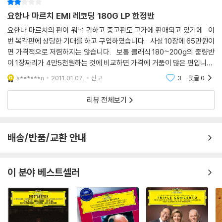
※ 반품/교환 안내
요한나 마르치 EMI 레코딩 180G LP 한정반
1) 불량으로 인한 반품/교환 요청 시에는 불량 확인을 위해 개봉 시의 동영
상을 요청할 수 있으며, 동영상이 없는 경우 반품/교환이 제한될 수 있습니
요한나 마르치의 판이 워낙 귀하고 중고판도 고가에 판매되고 있기에 이
번 복각판에 상당한 기대를 하고 구입하였습니다. 사실 10장에 65만원이
다.
면 가격적으로 저렴하지는 않습니다. 보통 클래식 180~200g의 중량반
관련 사진과 동영상 및 재생 기기 모델명을 첨부하여 첨부하여 고객센터에
이 1장짜리가 4만5천원하는 것에 비교하면 가격에 거품이 많은 편입니다.
문의 바랍니다.
하지만 음질만 좋다면 비싸도 용서가 되는 편인데 LP판을 들어본결과
2) LP는 잦은 배송 과정에서 재킷에 손상이 발생할 가능성이 높고 재판매
s******n
2011.01.07.
신고
3
댓글
0
음질면
가 어려우므로 신중한 구매를 부탁드립니다.
리뷰 전체보기
배송/반품/교환 안내
이 분야 베스트셀러