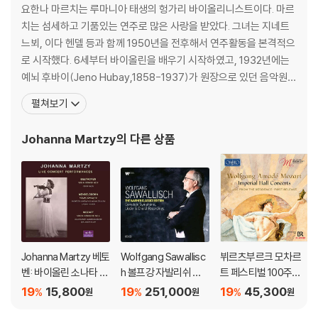
Side 2: Fantaisie in C major D934, Op. 159
요한나 마르치는 루마니아 태생의 헝가리 바이올리니스트이다. 마르
치는 섬세하고 기품있는 연주로 많은 사랑을 받았다. 그녀는 지네트
022 - Johanna Martzy - Schubert Volume 3
느뵈, 이다 헨델 등과 함께 1950년을 전후해서 연주활동을 본격적으
Side 1: Sonatina No.3 G minor D408
로 시작했다. 6세부터 바이올린을 배우기 시작하였고, 1932년에는
Side 2: Duo Sonata in A major D574
예뇌 후바이(Jeno Hubay,1858-1937)가 원장으로 있던 음악원에
입학하여 후바이가 사망한 1937년까지 그의 문하에서 공부했다. 후
펼쳐보기
023 - Johanna Martzy - Mendelssohn, Beethoven
바이는 마르치가 세계적으로 손꼽히는 바이올린 연주자 가운데 한 사
Side 1: Mendelssohn Concerto in E minor, Op. 64
람이 될 것이라고 장담했는데, 그의 예언은 현실이 되었다. 13세에 치
Johanna Martzy
의 다른 상품
Side 2: Mendelssohn Concerto in E minor, Op. 64
른 공연이 센세이션을 일으키며 대성공을 거두
Side 3: Beethoven - Romance No.1 in G major, Op. 40
Beethoven - Romance No.2 in F major, Op. 50
LP 구매시 참고 사항 안내드립니다.
※ 재킷/구성품/포장 상태
Johanna Martzy 베토
Wolfgang Sawallisc
뷔르츠부르크 모차르
1) 제작/배송 과정에 따라 경미한 재킷 주름, 모서리 눌림, 갈라짐이 발생
벤: 바이올린 소나타 8
h 볼프강 자발리쉬 워
트 페스티벌 100주년
할 수 있으며 속지(이너 슬리브)는 디스크와의 접촉으로 인해 갈라질 수
번, 멘델스존: 바이올린
너 레이블 녹음 1집 - 관
기념 실황 (Mozart - 1
19
15,800
19
251,000
19
45,300
%
%
%
원
원
원
있습니다.
협주곡, 모차르트: 바이
현악, 가곡, 합창 녹음
00 Jahre Mozartfes
외관상 불량 확인되는 상품을 개봉 시엔 반품/교환 처리 불가합니다.