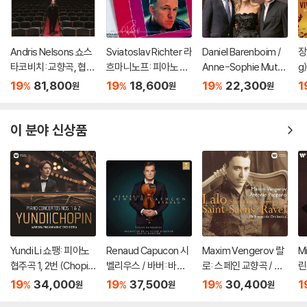
Andris Nelsons 쇼스
Sviatoslav Richter 라
Daniel Barenboim /
장
타코비치: 교향곡, 협주
흐마니노프: 피아노 협
Anne-Sophie Mutte
g
곡 (Shostakovich: S
주곡 2번 / 차이코프스
r / Yo-Yo Ma 베토벤:
al
19
81,800
19
18,600
19
22,300
1
%
%
%
원
원
원
ymphonies, Concer
키: 협주곡 1번 (Rach
3중 협주곡, 교향곡 7
ns
tos, Lady Macbeth
maninov: Piano Con
번
of Mtsensk District)
certo No.2 / Tchaiko
이 분야 신상품
vsky: Piano Concert
o No.1)
Yundi Li 쇼팽: 피아노
Renaud Capucon 시
Maxim Vengerov 랄
M
협주곡 1, 2번 (Chopin:
벨리우스 / 바버: 바이
로: 스페인 교향곡 / 생
린
Piano Concertos O
올린 협주곡 (Sibelius
상스: 바이올린 협주곡
스
19
34,000
19
37,500
19
30,400
1
%
%
%
원
원
원
p. 11, 21) [UHQCD]
/ Barber: Violin Conc
2번 (LALO: Sympho
en