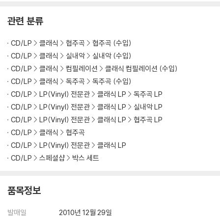
올린 협주곡 4번 (Live
(The Warner Classic
t Wurzburg : Imperia
2) 디스크 라벨은 공정상 매끄럽게 부착되지 않을 수도 있으며 겉포장 비
Concert Performan
s Edition)
l Hall Concerts)
관련 분류
닐은 품질보증대상이 아닙니다.
ces)
3) 일본 제작 LP는 대부분 겉비닐이 밀봉되어 있지 않습니다.
CD/LP
클래식
협주곡
협주곡 (수입)
4) 디지털 다운로드 코드는 본사에서 공지 없이 증정 종료될 수 있습니다.
CD/LP
클래식
실내악
실내악 (수입)
※ 재생 불량
CD/LP
클래식
컴필레이션
클래식 컴필레이션 (수입)
1) 침압 조절 기능이 없는 턴테이블을 사용하시는 경우, (주로 올인원 형태
CD/LP
클래식
독주곡
독주곡 (수입)
모델) 다이내믹 사운드의 편차가 큰 트랙을 재생할 때 이상 현상이 발생할
CD/LP
LP(Vinyl) 전문관
클래식 LP
독주곡 LP
수 있습니다.
CD/LP
LP(Vinyl) 전문관
클래식 LP
실내악 LP
기기 문제로 인해 발생하는 재생 불량 현상에 대해서는 반품/교환이 불가
CD/LP
LP(Vinyl) 전문관
클래식 LP
협주곡 LP
하니 침압 조절이 가능한 기기에서 재생하실 것을 권유 드립니다.
CD/LP
클래식
협주곡
2) 디스크는 정전기와 먼지로 인해 재생이 원활하지 않은 경우가 있습니
CD/LP
LP(Vinyl) 전문관
클래식 LP
다. 전용 제품으로 이를 제거하면 대부분 해결됩니다.
CD/LP
스페셜샵
박스 세트
3) 바늘에 먼지가 쌓이는 경우에도 재생이 원활하지 않을 수 있습니다.
※ 디스크 외관 불량
품목정보
1) 열을 가하여 제작하는 바이닐 공정 특성상 디스크 표면이 미세하게 울
렁거리거나 휘어지는 경우가 있습니다.
발매일
2010년 12월 29일