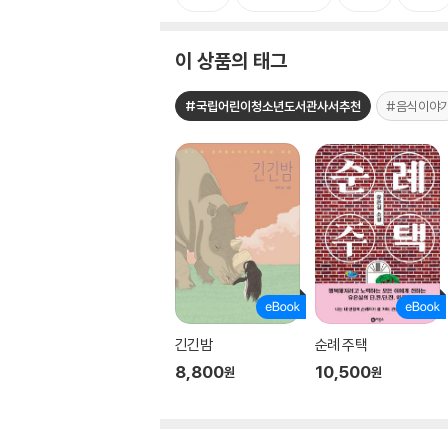
이 상품의 태그
#국립어린이청소년도서관사서추천
#음식이야
긴긴밤
순례 주택
8,800
10,500
원
원