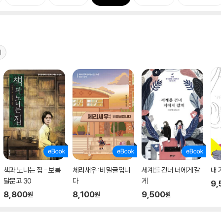
기
책과 노니는 집 - 보름
체리새우: 비밀글입니
세계를 건너 너에게 갈
내 
달문고 30
다
게
9,
8,800
8,100
9,500
원
원
원