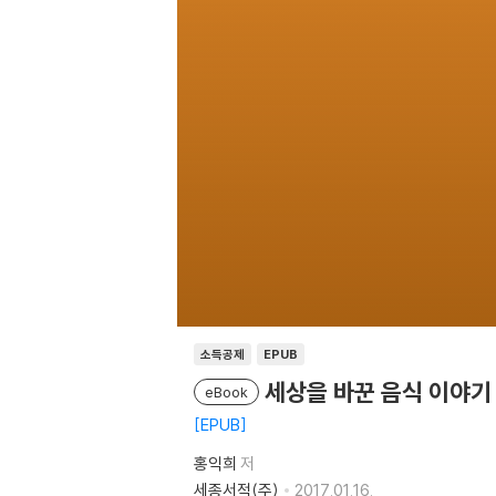
소득공제
EPUB
세상을 바꾼 음식 이야기
eBook
EPUB
홍익희
저
세종서적(주)
2017.01.16.