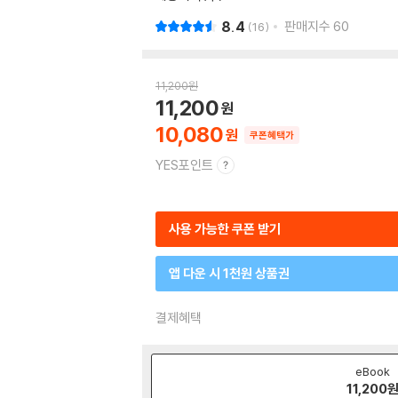
8.4
판매지수
60
16
11,200
원
11,200
10,080
쿠폰혜택가
YES포인트
사용 가능한 쿠폰 받기
앱 다운 시 1천원 상품권
결제혜택
eBook
11,200