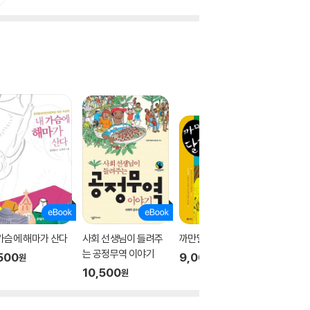
가슴에 해마가 산다
사회 선생님이 들려주
까만달걀
거짓말 
는 공정무역 이야기
500
9,000
9,500
원
원
10,500
원