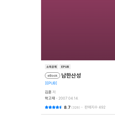
소득공제
EPUB
남한산성
eBook
EPUB
김훈
저
학고재
2007.04.14.
8.7
판매지수
492
326