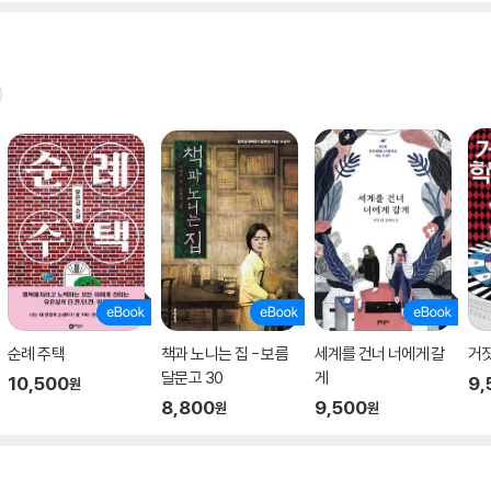
순례 주택
책과 노니는 집 - 보름
세계를 건너 너에게 갈
거
달문고 30
게
10,500
9,
원
8,800
9,500
원
원