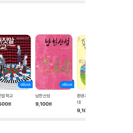
짓말 학교
남한산성
환경과 생태 쫌 아는 10
행운이 
대
는 중
500
9,100
원
원
9,100
9,500
원