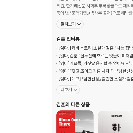
돼지기름
위원, 한겨레신문 사회부 부국장급으로 재직하였으며 2004년 이래로 전업작가로 
격서
묶어 낸 『문학기행』(박래부 공저)으로 해박
온조의 나라
펼쳐보기
쇠고기
붉은 눈
김훈
인터뷰
설날
냉이
[읽다]
[커버 스토리]소설가 김훈 “나는 잡
물비늘
[읽다]
김훈 “절두산에 흐르는 빗물이 피처
이 잡기
[읽다]
게으름, 거짓말 용서할 수 없어요 - 『
답서
[읽다]
“닦고 조이고 기름 치자!” - 『남한산
문장가
[읽다]
[예고] 『남한산성』 출간한 소설가 김
역적
빛가루
더보기
홍이포
반란
김훈
의 다른 상품
출성
두 신하
흙냄새
성 안의 봄