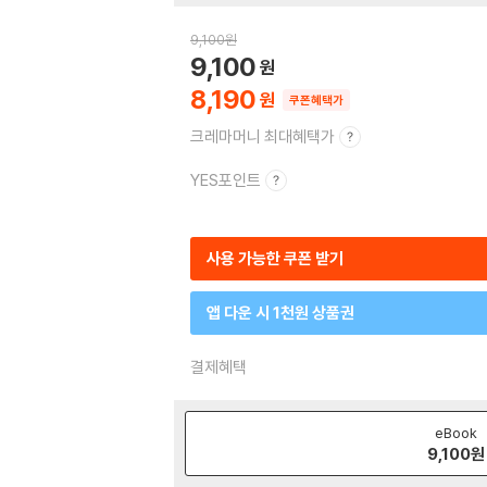
9,100
원
9,100
8,190
쿠폰혜택가
크레마머니 최대혜택가
YES포인트
사용 가능한 쿠폰 받기
앱 다운 시 1천원 상품권
결제혜택
eBook
9,100
원