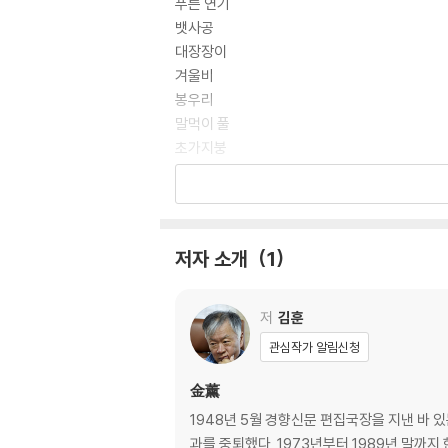
푸른 연기
뱃사공
대장장이
겨울비
봉우리
말먹이 풀
초가지붕
계집아이
똥
바늘
머리 하나
저자 소개
1
웃으면서 곡하기
돌멩이
사다리
저
김훈
밴댕이젓
관심작가 알림신청
소문
길
金薰
말먼지
1948년 5월 경향신문 편집국장을 지낸 바
망월봉
과를 중퇴했다. 1973년부터 1989년 말까