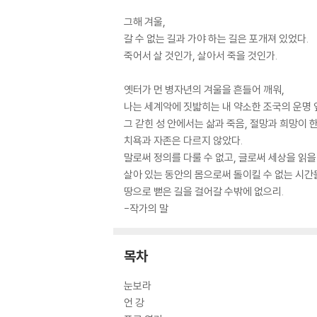
그해 겨울,
갈 수 없는 길과 가야 하는 길은 포개져 있었다.
죽어서 살 것인가, 살아서 죽을 것인가.
옛터가 먼 병자년의 겨울을 흔들어 깨워,
나는 세계악에 짓밟히는 내 약소한 조국의 운명 
그 갇힌 성 안에서는 삶과 죽음, 절망과 희망이 
치욕과 자존은 다르지 않았다.
말로써 정의를 다룰 수 없고, 글로써 세상을 읽을
살아 있는 동안의 몸으로써 돌이킬 수 없는 시간
땅으로 뻗은 길을 걸어갈 수밖에 없으리.
-작가의 말
목차
눈보라
언 강