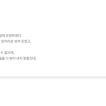
앞에 무참하였다.
한 덩어리로 엉켜 있었고,
 수 없으며,
들을 다 받아 내지 못할진대,