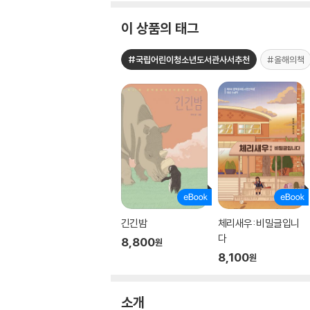
이 상품의 태그
#국립어린이청소년도서관사서추천
#올해의책
긴긴밤
체리새우: 비밀글입니
다
8,800
원
8,100
원
소개