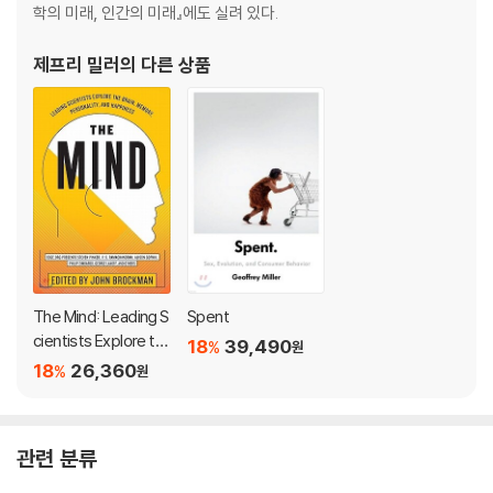
학의 미래, 인간의 미래』에도 실려 있다.
제프리 밀러
의 다른 상품
The Mind: Leading S
Spent
cientists Explore th
18
39,490
%
원
e Brain, Memory, Pe
18
26,360
%
원
rsonality, and Happi
ness
관련 분류