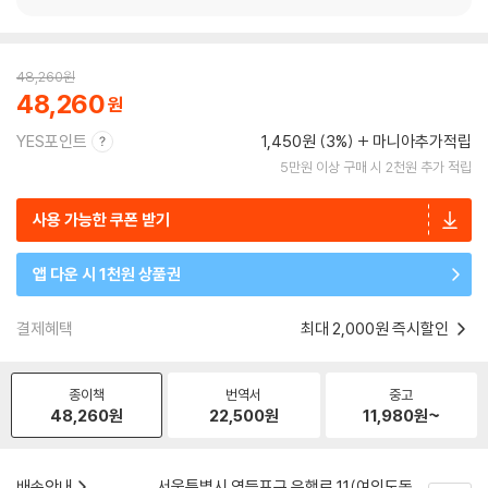
48,260
원
48,260
YES포인트
1,450원 (3%)
마니아추가적립
5만원 이상 구매 시 2천원 추가 적립
사용 가능한 쿠폰 받기
앱 다운 시 1천원 상품권
결제혜택
최대 2,000원 즉시할인
종이책
번역서
중고
48,260
원
22,500
원
11,980
원~
배송안내
서울특별시 영등포구 은행로 11(여의도동,