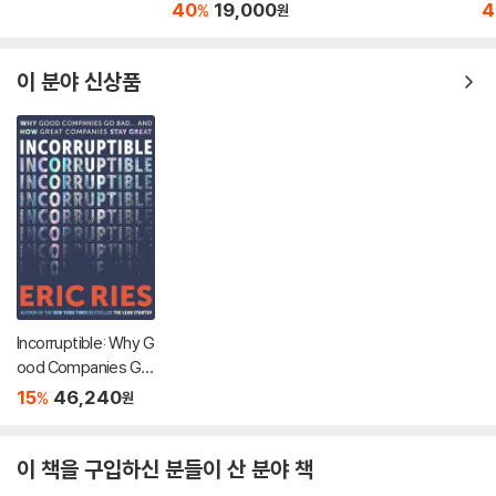
raordinary Performa
40
19,000
4
%
원
nce and the Best Po
ssible Life
이 분야 신상품
Incorruptible: Why G
ood Companies Go
Bad... and How Grea
15
46,240
%
원
t Companies Stay G
reat
이 책을 구입하신 분들이 산 분야 책