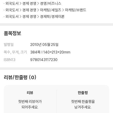
외국도서
경제 경영
경영/비즈니스
외국도서
경제 경영
마케팅/세일즈
마케팅/브랜드
외국도서
경제 경영
경제학/경제이론
품목정보
발행일
2010년 05월 25일
쪽수, 무게, 크기
384쪽 | 140*213*20mm
ISBN13
9780143117230
리뷰/한줄평
0
리뷰
한줄평
첫번째 리뷰어가
첫번째 한줄평을
되어주세요.
남겨주세요.