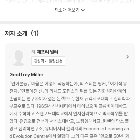
적용하고 있다. 이 책은 소비주의 혼돈의 이면에 숨은 논리를 밝히고, 소비
자인 우리가 자신의 소비를 다시 한번 뒤돌아 보게 한다.
책소개 더보기
A leading evolutionary psychologist probes the unconscio
us instincts behind American consumer culture
저자 소개
1
Illuminating the hidden reasons for why we buy what we do, S
저
제프리 밀러
pent applies evolutionary psychology to the sensual wonderla
nd of marketing and perceived status that is American consu
관심작가 알림신청
mer culture. Geoffrey Miller starts with the theory that we pur
Geoffrey Miller
chase things to advertise ourselves to others, and then exami
nes other factors that dictate what we spend money on. With
『언어본능』『마음은 어떻게 작동하는가』의 스티븐 핑커, 『이기적 유
humor and insight, Miller analyzes an array of product choices
전자』『만들어진 신』의 리처드 도킨스의 뒤를 잇는 진화심리학계의
and deciphers what our decisions say about ourselves, giving
손꼽히는 연구자이자 젊은 논객으로, 현재 뉴멕시코대학교 심리학과
us access to a new way of understanding-and improving-our
부교수로 있다. 1965년 신시내티에서 태어났으며 콜롬비아대학교
behaviors to become happier consumers.
에서 수학하고 스탠포드대학교에서 인지심리학으로 박사학위를 받
았다. 유럽으로 건너가 서식스대학교, 노팅엄대학교, 뮌헨의 막스 플
랑크 심리학연구소, 유니버서티 칼리지의 Economic Learning an
d Evolution Centre에서 일했다. 그의 다른 글은 『앞으로 50년: 과