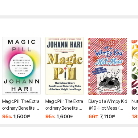
Magic Pill: The Extra
Magic Pill : The Extra
Diary of a Wimpy Kid
Nut
ordinary Benefits an
ordinary Benefits an
#19 : Hot Mess (미
for
d Disturbing Risks o
d Disturbing Risks o
국판)
Com
95
1,500
95
1,600
66
7,110
18
%
%
%
원
원
원
f the New Weight-L
f the New Weight L
th
oss Drugs
oss Drugs
nne