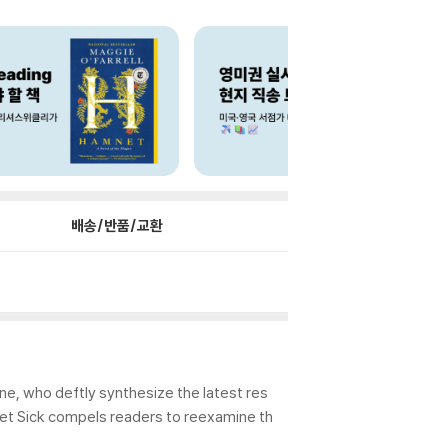
배송/반품/교환
e, who deftly synthesize the latest res
Get Sick compels readers to reexamine th