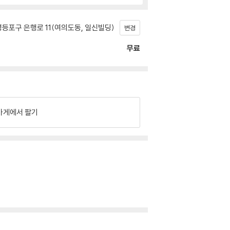
등포구 은행로 11(여의도동, 일신빌딩)
변경
무료
가게에서 팔기