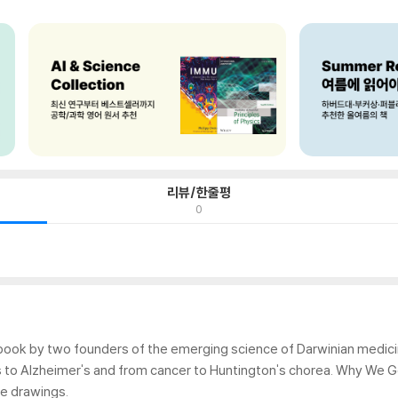
리뷰/한줄평
0
book by two founders of the emerging science of Darwinian medicin
es to Alzheimer's and from cancer to Huntington's chorea. Why We 
ne drawings.