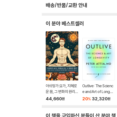
배송/반품/교환 안내
이 분야 베스트셀러
아쉬탕가 요가, 지혜로
Outlive: The Scienc
운 몸, 그 변화의 원리:
e and Art of Longevi
&#49
ty
44,660
20
32,320
%
원
원
이 책을 구입하신 분들이 산 분야 책