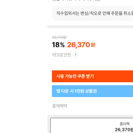
직수입외서는 변심/착오로 인해 주문을 취소
32,170
원
18
26,370
YES포인트
사용 가능한 쿠폰 받기
앱 다운 시 1천원 상품권
결제혜택
종이책
26,370