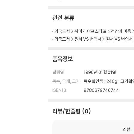
관련 분류
외국도서
취미 라이프스타일
건강과 미용
외국도서
원서 VS 번역서
원서 VS 번역서
품목정보
발행일
1996년 01월 01일
쪽수, 무게, 크기
쪽수확인중 | 240g | 크기
ISBN13
9780679746744
리뷰/한줄평
0
리뷰