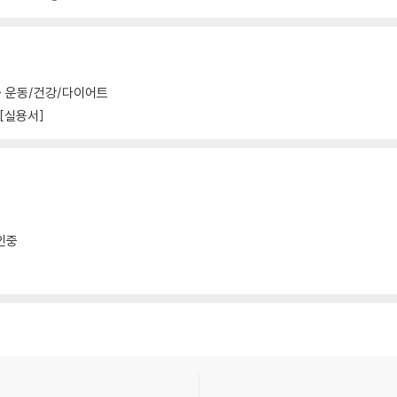
운동/건강/다이어트
 [실용서]
확인중