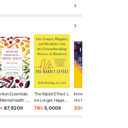
rition Essentials
The Rabbit Effect: L
Immune: A Journey I
 Mental Health: A
ive Longer, Happier,
nto the Mysterious
plete Guide to
and Healthier with t
System That Keeps
87,920
79
5,000
20
40,240
%
%
%
원
원
원
e Food-Mood Co
he Groundbreaking
You Alive
ction
Science of Kindnes
s