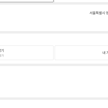
서울특별시 영
팔기
내 
불가