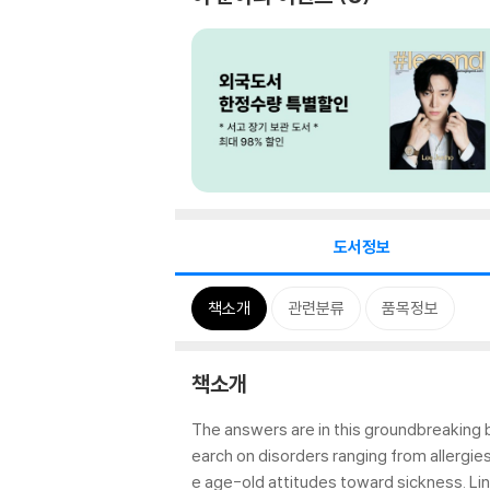
도서정보
책소개
관련분류
품목정보
책소개
The answers are in this groundbreaking 
earch on disorders ranging from allergi
e age-old attitudes toward sickness. Li