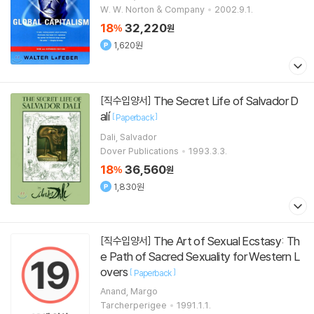
W. W. Norton & Company
2002.9.1.
18
32,220
%
원
1,620원
The Secret Life of Salvador D
[직수입양서]
alí
[
]
Paperback
Dali, Salvador
Dover Publications
1993.3.3.
18
36,560
%
원
1,830원
The Art of Sexual Ecstasy: Th
[직수입양서]
e Path of Sacred Sexuality for Western L
overs
[
]
Paperback
Anand, Margo
Tarcherperigee
1991.1.1.