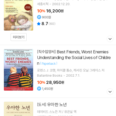
세종서적
2002.12.20.
10
16,200
%
원
900원
8.7
(
60
)
미리보기
Best Friends, Worst Enemies:
[직수입양서]
Understanding the Social Lives of Childre
n
[
]
Paperback
로렌스 J. 코헨
마이클 톰슨
캐서린 오닐 그레이스
저
Ballantine Books
2002.7.1.
10
28,950
%
원
1,450원
우아한 노년
[도서]
데이비드 스노든 저 / 유은실 역