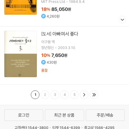
g(EDT)
MIT Press Ltd
1984.9.4.
18
85,050
%
원
4,260원
아빠여서 좋다
[도서]
이구용
역
청년정신
2003.3.10.
10
7,650
%
원
430원
품절
1
2
3
4
5
로그인
최근 본 상품
주문/배송
고객센터 1544-3800
티켓 1544-6399
중고샵 1566-4295