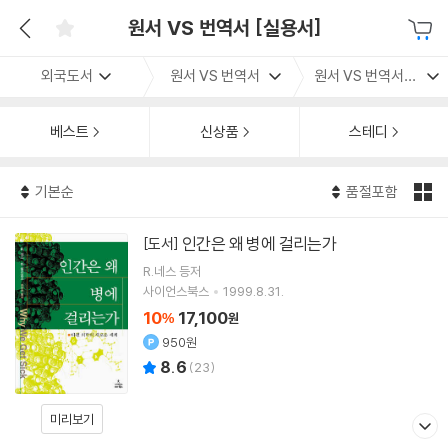
원서 VS 번역서 [실용서]
외국도서
원서 VS 번역서
원서 VS 번역서 [실용서]
베스트
신상품
스테디
기본순
품절포함
인간은 왜 병에 걸리는가
[도서]
R.네스 등저
사이언스북스
1999.8.31.
10
17,100
%
원
950원
8.6
(
23
)
미리보기