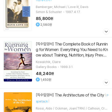
Bamberger, Michael / Love III, Davis
Simon & Schuster
1997.4.17.
85,800
원
2,580원
The Complete Book of Runnin
[직수입양서]
g for Women: Everything You Need to Kn
ow about Training, Nutrition, Injury Preven
tion, Motivation, Racing and Much, Much
Kowalchik, Claire
Mo
[
]
Paperback
POD 주문제작도서
Gallery Books
1999.3.1.
48,240
원
1,450원
The Architecture of the City
[직수입양서]
[
P
]
aperback
Rossi, Aldo / Ockman, Joan(TRN) / Calhoun, Crai