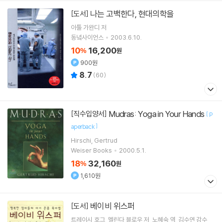
나는 고백한다, 현대의학을
[도서]
아툴 가완디
저
동녘사이언스
2003.6.10.
10
16,200
%
원
900원
8.7
(
60
)
Mudras: Yoga in Your Hands
[직수입양서]
[
P
]
aperback
Hirschi, Gertrud
Weiser Books
2000.5.1.
18
32,160
%
원
1,610원
베이비 위스퍼
[도서]
트레이시 호그
멜린다 블로우
저
노혜숙
역
김수연
감수