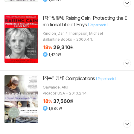
Raising Cain: Protecting the E
[직수입양서]
motional Life of Boys
[
]
Paperback
Kindlon, Dan / Thompson, Michael
Ballantine Books
2000.4.1.
18
29,310
%
원
1,470원
Complications
[직수입양서]
[
]
Paperback
Gawande, Atul
Picador USA
2013.2.14.
18
37,560
%
원
1,880원