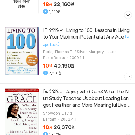
18
32,160
%
원
1,610원
Living to 100: Lessons in Living
[직수입양서]
to Your Maximum Potential at Any Age
[
P
]
aperback
Perls, Thomas T. / Silver, Margery Hutter
Basic Books
2000.1.1.
10
40,190
%
원
2,010원
Aging with Grace: What the N
[직수입양서]
un Study Teaches Us about Leading Lon
ger, Healthier, and More Meaningful Lives
[
]
Paperback
Snowdon, David
Bantam
2002.4.1.
18
26,370
%
원
1,320원