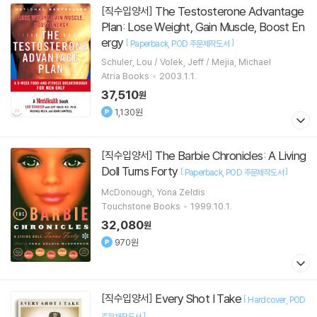
The Testosterone Advantage
[직수입양서]
Plan: Lose Weight, Gain Muscle, Boost En
ergy
[
]
Paperback
POD 주문제작도서
Schuler, Lou / Volek, Jeff / Mejia, Michael
Atria Books
2003.1.1.
37,510
원
1,130원
The Barbie Chronicles: A Living
[직수입양서]
Doll Turns Forty
[
]
Paperback
POD 주문제작도서
McDonough, Yona Zeldis
Touchstone Books
1999.10.1.
32,080
원
970원
Every Shot I Take
[직수입양서]
[
Hardcover
POD
]
주문제작도서