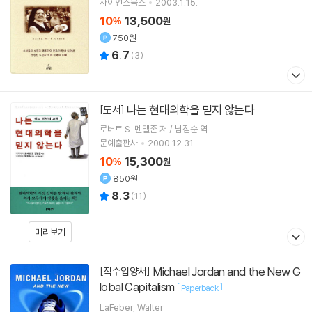
사이언스북스
2003.1.15.
10
13,500
%
원
750원
6.7
(
3
)
나는 현대의학을 믿지 않는다
[도서]
로버트 S. 멘델존 저 / 남점순 역
문예출판사
2000.12.31.
10
15,300
%
원
850원
8.3
(
11
)
미리보기
Michael Jordan and the New G
[직수입양서]
lobal Capitalism
[
]
Paperback
LaFeber, Walter