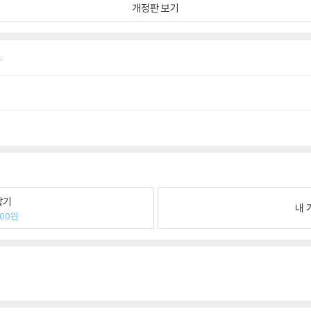
개정판 보기
.
팔기
내 
800원