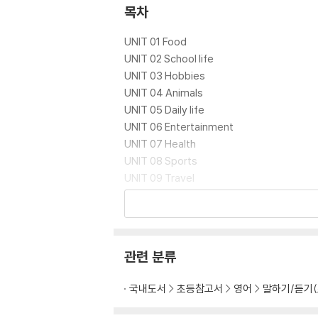
목차
UNIT 01 Food
UNIT 02 School life
UNIT 03 Hobbies
UNIT 04 Animals
UNIT 05 Daily life
UNIT 06 Entertainment
UNIT 07 Health
UNIT 08 Sports
UNIT 09 Travel
UNIT 10 IT
UNIT 11 Superstitions
UNIT 12 Lifestyle
관련 분류
Vocabulary List
Dictation
국내도서
초등참고서
영어
말하기/듣기(