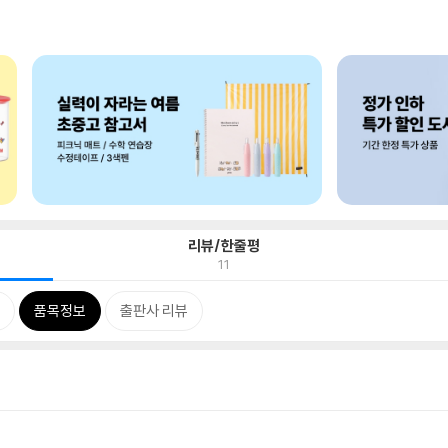
리뷰/한줄평
11
품목정보
출판사 리뷰