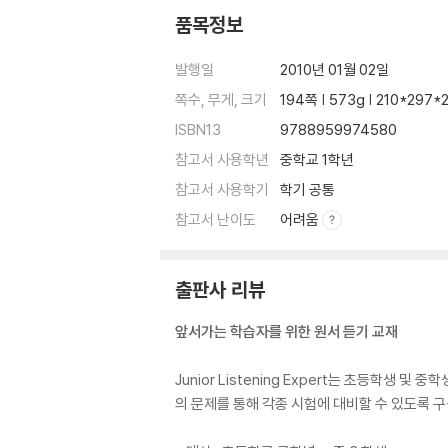
품목정보
발행일
2010년 01월 02일
쪽수, 무게, 크기
194쪽 | 573g | 210*297
ISBN13
9788959974580
참고서 사용학년
중학교 1학년
참고서 사용학기
학기 공통
참고서 난이도
어려움
출판사 리뷰
앞서가는 학습자를 위한 원서 듣기 교재
Junior Listening Expert는 초등학
의 문제를 통해 각종 시험에 대비할 수 있도록 구성