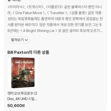
가하니 최신 소프트웨어로 업데이트된 DVD/BD 전용 기기에서 재생하실
<타이타닉>, <트위스터>, <아폴로13> 같은 블록버스터 뿐만 아니
것을 권유해 드립니다.
라, < One False Move >, < Traveller >, <심플 플랜> 같은 작품
2) 정전기와 먼지로 인해 재생이 원활하지 않은 경우가 있습니다. 디스크
성있는 독립영화들에도 출연하여 대중과 평단 양쪽에서 끊임없는 찬
를 마른 천으로 닦으시거나, DVD 클리너 등 전용 제품을 이용하면 대부분
사를 받아온 배우이다. 많은 작품에서 개성 강한 연기를 보인 그는 9
해결됩니다.
9년에는 < A Bright Shining Lie > 로 골든 글러브 후보에 오르기도
3) 일부 PC 연결형 ODD의 경우 호환 상의 문제로 정상적인 디스크도 재
한다. 저명한 영화 평론가인 로저 에버트는 <심플 플랜>에서 빌 팩스
펼쳐보기
생이 불가능한 경우가 있습니다. 독립형 전용 플레이어 사용을 권장드리
턴을 세계 최고의 남자 배우로 인정하기도 했다. 국내 관객들이 그의
며, ODD 사용으로 인한 재생 불량의 경우 교환 시에도 동일한 오류가 발
모습을 볼 수 있었던 가장 최근의 작품은 <버티칼 리미트>.
Bill Paxton
의 다른 상품
생할 수 있음을 알려드립니다.
※ 디스크 외관 불량
디스크에 미세한 잔 흠집이 남아있거나 인쇄 면이 깨끗하지 않은 경우가
있으며, 상품의 불량이 아닙니다. 단, 재생에 이상이 있는 경우에는 불량으
로 인한 반품/교환이 가능합니다.
엣지 오브 투모로우 (2
※ 교환/반품 안내
Disc, 4K UHD 스틸북
1) 불량으로 인한 교환/반품 요청 시에는 불량 확인을 위해 개봉 시의 동영
한정판) : 블루레이
50,600
원
상을 요청할 수 있으며, 동영상이 없는 경우 교환/반품이 제한될 수 있습니