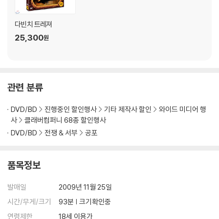
다빈치 트레져
25,300
원
관련 분류
DVD/BD
진행중인 할인행사
기타 제작사 할인
와이드 미디어 행
사
클래버컴퍼니 68종 할인행사
DVD/BD
전쟁 & 서부
공포
품목정보
발매일
2009년 11월 25일
시간/무게/크기
93분 | 크기확인중
연령제한
18세 이용가