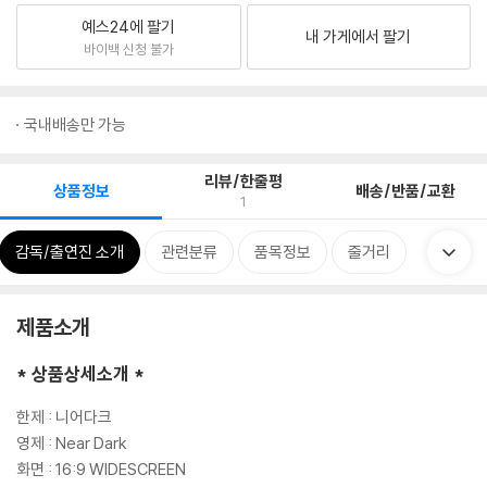
예스24에 팔기
내 가게에서 팔기
바이백 신청 불가
국내배송만 가능
리뷰/한줄평
상품정보
배송/반품/교환
1
감독/출연진 소개
관련분류
품목정보
줄거리
제품소개
* 상품상세소개 *
한제 : 니어다크
영제 : Near Dark
화면 : 16:9 WIDESCREEN