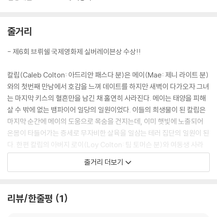
줄거리
- 제6회 브뤼쉘 국제영화제 실버레이븐상 수상!!
칼립(Caleb Colton: 아드리안 패스다 분)은 메이(Mae: 제니 라이트 분)
와의 첫번째 만남에서 호감을 느껴 데이트를 하지만 새벽이 다가오자 그녀
는 마지막 키스의 혈흔만을 남긴 채 홀연히 사라진다. 메이는 태양을 피해
살 수 밖에 없는 뱀파이어 일당의 일원이었다. 이들의 희생물이 된 칼립은
마지막 순간에 메이의 도움으로 목숨을 건지는데, 이미 햇빛에 노출되어
온몸이 타들어가는 증세로 무자비한 살육을 일삼는 테러 집단의 일원이 된
다. 한편 칼립의 아버지 로이(Loy Colton: 팀 토머슨 분)와 여동생 사라
(Sarah Colton: 마시 리즈 분)는 그를 찾기 위해 끈질긴 추적을 벌여 변두
줄거리 더보기
리 모텔에서 칼립을 발견하지만 일당에게 잡히고 만다. 격투 끝에 탈출한
칼립의 아버지의 헌신적인 치료로 정상인이 되는 데 그 사이 사라가 일당
에게 납치당한다. 메이와 사라를 구하려고 나선 칼립에게는 무서운 보복만
리뷰/한줄평
1
이 기다리고 있다.