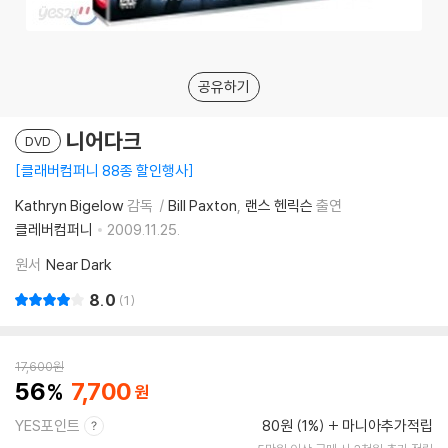
공유하기
니어다크
DVD
클래버컴퍼니 88종 할인행사
Kathryn Bigelow
감독
Bill Paxton
랜스 헨릭슨
출연
클레버컴퍼니
2009.11.25.
원서
Near Dark
8.0
1
17,600
원
56
7,700
YES포인트
80원 (1%)
마니아추가적립