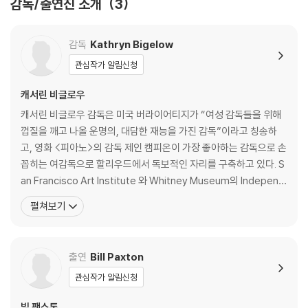
감독/출연진 소개
3
2) 3D 블루레이는 전용 플레이어와 3D 지원 TV를 통해서만 재생 가능합
니다.
감독
Kathryn Bigelow
※ 아웃케이스/구성품/포장 상태
관심작가 알림신청
1) 제작/배송 과정에서 경미한 아웃케이스 주름, 모서리 눌림 및 갈라짐이
발생할 수 있습니다. 반품을 원하실 경우 미개봉 상태로 문의 부탁드립니
캐서린 비글로우
다.
캐서린 비글로우 감독은 미국 버라이어티지가 “여성 감독들을 위해
2) 스틸북 케이스 제작 과정에서 기포 혹은 경미한 인쇄 오류가 발생할 수
껍질을 깨고 나올 운명의, 대담한 재능을 가진 감독”이라고 칭송하
있습니다.
고, 영화 <피아노>의 감독 제인 캠피온이 가장 좋아하는 감독으로 손
3) 렌티큘러 스틸북의 경우, 보호필름이 붙어 판매되기도 합니다. 보호필
꼽히는 여감독으로 할리우드에서 독보적인 자리를 구축하고 있다. S
름 손상에 의한 교환/반품은 불가합니다.
an Francisco Art Institute 와 Whitney Museum의 Independ
4) 본품 보호를 위해 노란색의 카톤 박스로 재포장한 경우, 카톤박스 손상
ent Study Program에서 미술 공부를 하고 베니스 비엔날레에도
펼쳐보기
에 의한 교환/반품은 불가합니다.
참석하는 등 화가로서도 그 능력을 인정 받은 인물이다. 초창기에는
5) 아웃케이스/구성품/포장 상태 불량에 의한 교환/반품 신청시 불량 확
Offtrack Betting 건물에 스튜디오를 기증받고, 창작활동을 시작
인을 위해 개봉 시의 동영상을 요청할 수 있으며, 동영상이 없는 경우 교
했으나 그때
출연
Bill Paxton
환/반품이 제한될 수 있습니다.
관심작가 알림신청
※ 디스크 재생 불량
1) 기기 문제로 인해 발생하는 재생 불량 현상에 대해서는 반품/교환이 불
빌 팩스톤