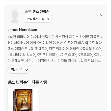
다.
관련 사진과 동영상 및 재생 기기 모델명을 첨부하여 첨부하여 고객센터에
출연
랜스 헨릭슨
문의 바랍니다.
관심작가 알림신청
2) 사양 오인지, 오 구매, 변심 사유로의 반품은 제품 개봉 전에만 운임비
부담 후 처리 가능합니다.
Lance Henriksen
3) 스틸북 한정판, 초회 한정판의 경우 제작 수량이 한정되어 있고, 택배
<식인 피라니어 2>에서 헨릭슨을 캐스팅한 제임스 카메론 감독은 <
이동 과정에서의 손상이 발생하면, 재 판매가 어려우므로 신중한 구매 선
터미네이터>에 이어 <에이리언 2>에서 인조인간 비숍 역을 맡겼다.
택을 부탁드립니다.
렌스 헨릭슨은 <퀵 앤 데드>, 컬트 뱀파이어 영화인 <죽음의 키스>,
4) 한정판 상품의 변심, 오구매로 인한 반품은 회송된 상품의 상태 확인 후
<톱니바퀴의 칼날>, <펌프킨헤드>, <하우스 3>, <펜드럼>, <제니
진행이 가능합니다. 택배 이동 중 파손이 발생하지 않도록 완충 포장을 부
퍼 연쇄살인 사건>, <에이리언 3>, 리차드 러쉬의 <컬러 오브 나이
탁드립니다.
트>, <파우더> 등에 출연했으며, 오우삼 감독의 첫 번째 미국 진출작
펼쳐보기
<하드 타겟>으로 Saturn 시상식에서 최우수 조연상을 받았다. 또한
월트디즈니의 애니메이션 <타잔>에서는 목소리 연기를 맡기도 했
랜스 헨릭슨
의 다른 상품
다. 렌스 헨릭슨은 <엑스