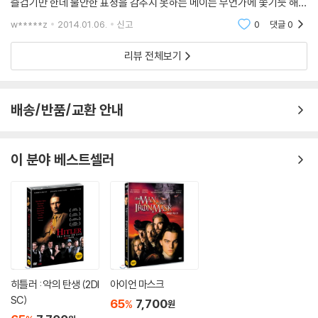
즐겁기만 한데 불안한 표정을 감추지 못하는 메이는 무언가에 쫓기듯 해뜨
기 전에 집에 가야 한다며 칼립을 재촉한다 메이와의 이별
w*****z
2014.01.06.
신고
0
댓글
0
리뷰 전체보기
배송/반품/교환 안내
이 분야 베스트셀러
히틀러 : 악의 탄생 (2DI
아이언 마스크
SC)
65
7,700
%
원