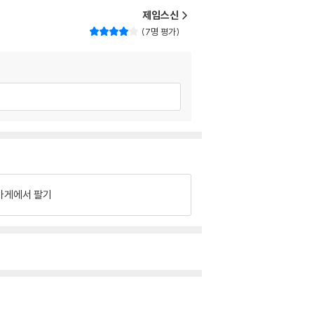
제임스신
7명 평가
가게에서 팔기