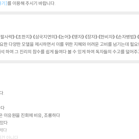
하기]
를 이용해 주시기 바랍니다.
《십팔사략》 《초한지》 《삼국지연의》 《논어》 《맹자》 《장자》 《한비자》 《손자병법
필요한 다양한 모델을 제시하면서 이를 위한 지혜와 어려운 고비를 넘기는데 필요
해석 하여 그 진리의 참수를 쉽게 들여다 볼 수 있게 하여 독자들의 수고를 덜어주
다.
하다
은 이유원을 진회에 비유, 조롱하다
 있다
제다
이건 아니다