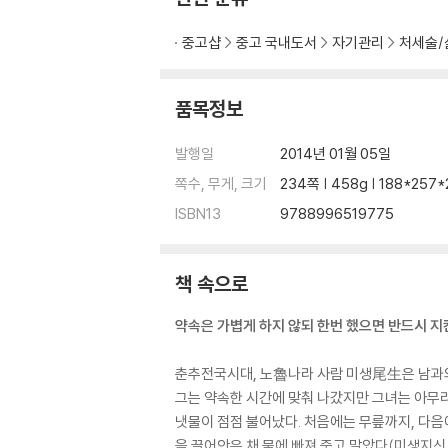
자기 장점에 다른 사람의 장점을 접목한다
노인의 경륜과 지혜를 활용한다
중고샵
중고 국내도서
자기관리
처세술/
조조, 남의 버림을 받기 전에 내가 먼저 버린다
파랑은 쪽에서 나왔으나 쪽보다 더 푸르다
큰일에는 말이 많으므로 그 결정에는 외로움이 
품목정보
닭 부리가 될지언정 쇠꼬리는 되지 않는다
연작이 어찌 홍곡의 뜻을 알 것인가
발행일
2014년 01월 05일
리더의 최고 덕목은 인덕과 인격에 있다
쪽수, 무게, 크기
234쪽 | 458g | 188*257
물이 너무 맑으면 고기가 놀지 못 한다
ISBN13
9788996519775
선비는 자기를 알아주는 사람을 위해 죽는다
천시는 지리만 못하고, 지리는 인화만 못하다
사사로운 명리를 버리고 대의를 앞세운다
책 속으로
법을 집행하는 데 지위고하에 차별을 두지 않는
한 줄기 미풍으로도 우주의 변화를 감지한다
약속은 가볍게 하지 않되 한번 했으면 반드시 지
리더라면 고독을 두려워해서는 안 된다
끊임없이 노력하면 무슨 일이라도 이룬다
춘추전국시대, 노魯나라 사람 미생尾生은 남과의 
그는 약속한 시간에 맞춰 나갔지만 그녀는 아무리
04. 인간경영의 지혜와 왕도
냇물이 점점 불어났다. 처음에는 무릎까지, 다음
- 사람을 어떻게 경영할 것인가
을 끌어안은 채 물에 빠져 죽고 말았다(미생지