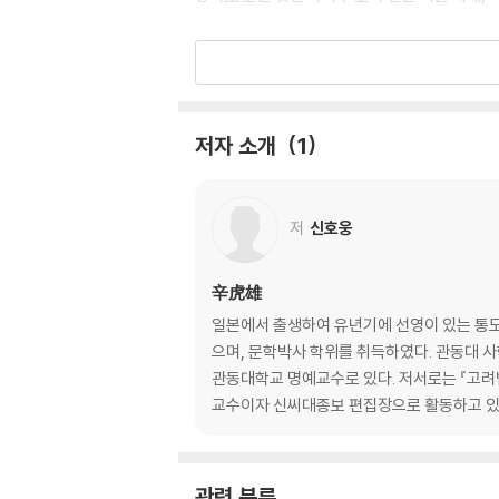
02. 위기에 대처하는 지혜
- 위기는 어떻게 기회가 되는가
고난은 모든 위대함의 어머니다
세상살이의 짜릿함은 와신상담에 있다
저자 소개
1
가장 잘 이기는 자는 싸우지 않는다
정도야말로 위기를 이기는 가장 확실한 무기다
근본을 다스리지 않고서는 백약이 무효하다
저
신호웅
문인은 협객과 일맥상통하는 면이 있다
개미구멍이라고 방치했다가는 둑이 무너진다
죽기를 각오한 마음에 사는 길이 있다
辛虎雄
불운을 탓하지 않고 시련을 밑거름 삼아 절창을
일본에서 출생하여 유년기에 선영이 있는 통도
인내야말로 모든 일처리의 바탕이다
으며, 문학박사 학위를 취득하였다. 관동대 
관동대학교 명예교수로 있다. 저서로는 『고려법
03. 인재 발탁과 기용의 지혜
교수이자 신씨대종보 편집장으로 활동하고 있
- 인재를 어떻게 알아보고 키울 것인가
유비, 삼고초려로 천재 공명을 발탁하다
사심을 버리고 자기보다 더 뛰어난 인재를 발탁
관련 분류