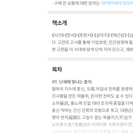
구매 전 상품에 대한 문의는
[판매자에게 문의
책소개
《사가》 《헌서》 《후한서》 《삼국지》 《채근담》 
다. 고전의 고사를 통해 기업경영, 인간경영에 
한 고전을 이 시대에 맞게 단락 지어 모으고, 재
목차
01. 난세에 빛나는 충의
황하의 치수에 혼신, 우禹 마침내 천하를 경영하
진시황을 만든 여불위, 돈이면 천하도 살 수 있다
소무蘇武, 흉노에 인질 19년 조국에 충절을 다
충신 악비는 간신 진회의 모함으로 죽고, 대원군
명의 편작扁鵲도 고칠수 없는 육불치六不治가
남우충수濫?充數같은 비례대표 국회의원이 문
상사上士는 뒷전 하사下士가 판을 치는 세태, 