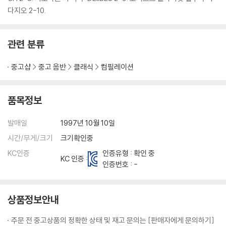
다지오 2-10.
관련 분류
중고샵
중고 음반
클래식
컴필레이션
품목정보
발매일
1997년 10월 10일
시간/무게/크기
크기확인중
KC인증
인증유형 : 확인 중
KC 인증 :
인증번호 : -
상품정보안내
주문 전 중고상품의 정확한 상태 및 재고 문의는 [판매자에게 문의하기]