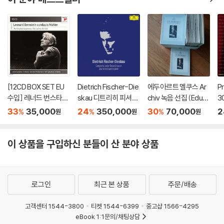
[12CD BOX SET EU
Dietrich Fischer-Die
에두아르트 멜쿠스 Ar
P
수입] 레너드 번스타인
skau 디트리히 피셔-
chiv 녹음 선집 (Eduar
3
이 지휘하는 말러 교향
디스카우 DG 가곡 녹
d Melkus The Great
(
33
35,000
24
350,000
30
70,000
2
%
%
%
원
원
원
곡 전집 (Leonard Ber
음 전집 (Complete Li
Archiv Recordings /
nstein Conducts Ma
eder Recordings On
)
hler)
Deutsche Grammo
이 상품을 구입하신 분들이 산 분야 상품
phon)
로그인
최근 본 상품
주문/배송
고객센터 1544-3800
티켓 1544-6399
중고샵 1566-4295
eBook 1:1문의/채팅상담