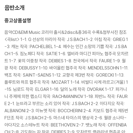
음반소개
중고상품설명
음악CD&EMI Music 코리아 출시&2disc&총36곡 수록&첨부사진 참조
<곡list>
1-1. G 선상의 아리아 작곡: J.S.BACH 1-2. 아침 작곡: GRIEG 1
-3. 캐논 작곡: PACHELBEL 1-4. 예수는 인간 소망의 기쁨 작곡: J.S.BA
CH 1-5. 짐노페디 작곡: SATIE 1-6. 엘비라 마디간 피아노 협주곡 모차르
트 1-7. 꽃의 이중창 작곡: DEIIBES 1-8. 천국에서 작곡: FAURE 1-9. 월
광 작곡: DEBUSSY 1-10. 바이올린 협주곡 작곡: MENDELSSOHN 1-11.
백조 작곡: SAINT-SAENS 1-12. 교향곡 제3번 작곡: GORECKI 1-13.
플루트와 하프 협주곡 작곡: MOZART 1-14. 비발디 사계 라르고(겨울) 1
-15. 님로드 작곡: ELGAR 1-16. 달의 노래 작곡: DVORAK 1-17. 파가니
니 주제에 의한 랩소디 작곡: RACHMANINOV 1-18. 파반느 작곡: FAUR
E
2-1. 눈뜨라고 부르는 소리 있어 작곡: J.S.BACH 2-2. 아다지오 작곡:
ALBANONI 2-3. 미뉴엣 작곡: BOCCHERINI 2-4. 키보드 협주곡 제5번
F단조 작곡: J.S.BACH 2-5. 마스네 타이스의 명상곡 2-6. 월광 소나타-
아다지오 소스테누트 작곡: BEETHOVEN 2-7. 뱃노래 작곡: OFFENBA
CH 2-8. 기도하는 자 작곡: DEIIBES 2-9. 모차르트 클라리넷 협주곡 아