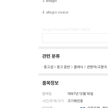
3. adagio
4. allegro vivace
Sergei Prokofieff(1891-1953)
symphony no.1 in D, op.25 "Classical"
5. allegro
관련 분류
6. larghetto
중고샵
중고 음반
클래식
관현악/교향곡
7. Gavotte (Non troppo allegro)
품목정보
8. Finale: Molto vivace
발매일
1997년 12월 16일
시간/무게/크기
크기확인중
Richard Strauss(1864-1949)