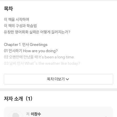
목차
이 책을 시작하며
이 책의 구성과 학습법
유창한 영어회화 실력은 어떻게 길러지는가?
Chapter 1. 인사 Greetings
01 인사하기 How are you doing?
02 오랜만에 만났을 때 It's been a long time.
03 날씨 인사 What''s the weather like today?
Chapter 2. 초대 & 소개 Meeting People
목차 더보기
04 초대하기 Can you come over for dinner this Friday?
05 소개하기 I'd like you to meet my colleague, Rick Jones.
06 헤어질 때 I''d better be going.
저자 소개
1
Chapter 3. 취미 & 연애 Interests & Love
07 취미 What are your hobbies?
저
이창수