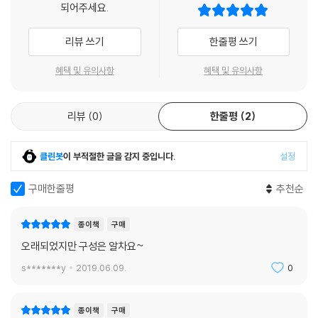
되어주세요.
운 마음으로 읽어 보고 넘어간다.
리뷰 쓰기
한줄평 쓰기
Step 1 기본표현 뿌리 내리기
‘기본표현 뿌리 내리기’에서는 각 주제별로 가장 쓰임새가 많은 기본표현
혜택 및 유의사항
혜택 및 유의사항
들을 정리하였다. 각 Point에 제시된 기본 패턴을 참고하여 우리말을 영어
로 바꾸는 훈련을 해보자. 책에 실린 기본 표현들만 마스터하면 웬만한 회
리뷰
0
한줄평
2
화 기본기는 갖출 수 있다.
Step 2 응용표현 가지 뻗기
클린봇
이 부적절한 글을 감지 중입니다.
설정
‘응용표현 가지 뻗기’에서 다양한 상황에서 활용 가능한 든든한 회화 밑천
을 준비하자. 책에 실린 회화표현들은 미국 현지에서 가장 빈번하게 활용
구매한줄평
추천순
되는 표현들을 엄선하여 수록한 것이다.
종이책
구매
Step 3 실전회화 유창해지기
오래되었지만 구성은 알차요~
‘실전회화 유창해지기’에는 A: B이상으로 구성된 대화문이 각 Unit별로 2
s*******y
2019.06.09.
0
~4개씩 실려 있다. 앞 단계에서 배운 표현들은 색자로 표시하여 다시 한
번 복습할 수 있으며, 새로 나온 표현은 친절한 해설을 달아 놓았다.
종이책
구매