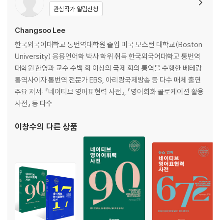
08 TV, 라디오, 영화 What''s on TV tonight?
관심작가 알림신청
09 경기 관람 It's five to two.
10 이성 교제 Are you seeing someone now?
Changsoo Lee
11 화장과 패션 I don't wear a lot of makeup.
한국외국어대학교 통번역대학원 졸업 미국 보스턴 대학교(Boston
University) 응용언어학 박사 학위 취득 한국외국어대학교 통번역
Chapter 4. 운동 & 다이어트 Workout & Diet
대학원 한영과 교수 수백 회 이상의 국제 회의 통역을 수행한 베테랑
12 건강 I don't feel myself.
통역사이자 통번역 전문가 EBS, 아리랑국제방송 등 다수 매체 출연
13 체중 조절 I need to go on a diet.
주요 저서: 『네이티브 영어표현력 사전』, 『영어회화 콜로케이션 활용
14 운동 What kind of exercise do you do?
사전』 등 다수
Chapter 5. 일상 업무 Daily Affairs
이창수
의 다른 상품
15 은행에서 I'd like to open a savings account.
16 우체국에서 I'd like to send this first class.
17 세탁소에서 I'd like this dry-cleaned and pressed.
18 이발소 / 미용실에서 I''d like to get a haircut.
Chapter 6. 물건 사기 Shopping
19 할인점과 슈퍼마켓 Which aisle are the toothbrushes in?
20 계산할 때 I'll pay in cash.