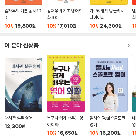
김재우의 기본 동사 10
김재우의 기초 영어회
가브리엘의 잉글리시
빨
0
화 100
다이어리
회
10
19,800
10
17,010
10
24,300
1
%
%
%
원
원
원
이 분야 신상품
대사관 실무 영어
누구나 쉽게 배우는 영
첼시의 Real 스몰토크
네
어회화
영어
영
12,300
원
어
10
16,650
10
16,200
1
%
%
원
원