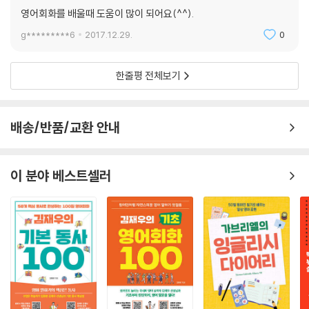
Review
영어회화를 배울때 도움이 많이 되어요(^^).
반드시 기억하고 넘어가야 할 표현들을 복습하는 코너. 2~3개 Unit별로
g*********6
2017.12.29.
0
마련된 문제를 풀면서 영어회화의 기초가 되는 중요표현들을 다시 한 번
꼼꼼히 체크해 보자.
한줄평 전체보기
회화에 힘이 되는 지식 쌓기
단어나 표현을 배워도 그 문화나 제도 안에서 파악하지 못하면 100% 활용
하기 어렵다. 각 Unit별로 미국 각지에서 취재한 최신 생활정보들을 주제
배송/반품/교환 안내
별로 정리하였다. 가볍게 읽어 보자.
이 분야 베스트셀러