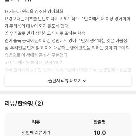
Chapter 10. 학교 생활 School Life
1) 기본과 원칙을 강조한 영어회화
33 수강 신청 I'm taking 6 courses this semester.
요령보다는 기초를 탄탄히 다지고 체계적으로 반복해서 더 이상 영어회화
34 리포트 I have a History assignment due on Tuesday.
가 두려움의 대상이 되지 않도록 했다.
35 시험 I still have one final to go.
2) 우리말로 먼저 생각하고 영어로 말하는 학습
언어 습득 능력이 굳어버린 성인에게 영어로 먼저 생각하는 것은 어불성
설. 우리말을 먼저 읽고 이에 대응하는 영어 표현을 익히는 것이 최고의 학
습법으로 이 책에서 충실히 구현했다.
3) 미국에서도 통하는 ‘진짜 영어’
미국 현지에서 녹취한 실제 네이티브들의 대화를 수록, 실생활에서 엄선한
70개 주제별 기본표현이 총망라 되어 있으며 미국인과 바로 통하는 ‘진짜
출판사 리뷰 더보기
영어’의 재미가 여기 있다.
[이 책의 구성]
리뷰/한줄평
2
영어의 기초를 다지는 3단계 트레이닝
대표표현
리뷰
한줄평
인사, 취미, 옷차림, 은행, 면접 등 실생활에서 엄선한 70개 주제의 대표표
10.0
첫번째 리뷰어가
현들을 3~4가지씩 제시하였습니다. 본문을 들어가기에 앞서 한 번 가벼