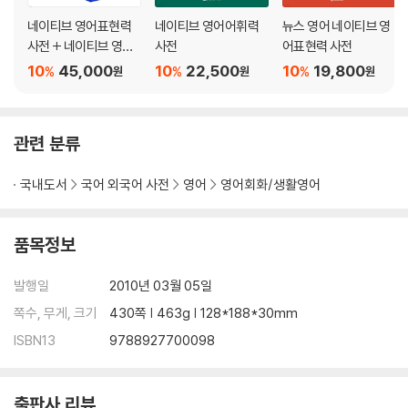
21 교환과 환불 I'd like to return this for a refund.
네이티브 영어표현력
네이티브 영어어휘력
뉴스 영어 네이티브 영
22 얼마에 샀는지 물어볼 때 How much did you pay for it?
사전 + 네이티브 영어
사전
어표현력 사전
어휘력 사전 세트
10
45,000
10
22,500
10
19,800
%
%
%
원
원
원
Chapter 7. 외식 Wining & Dining
23 자리를 요청할 때 Can we have a table for three?
24 식사 주문 I'd like the chicken.
관련 분류
25 한잔 하러 갈 때 How about a drink after work?
국내도서
국어 외국어 사전
영어
영어회화/생활영어
Chapter 8. 전화 Making a Phone Call
26 전화를 걸거나 받을 때 Who's this, please?
27 찾는 사람이 전화를 받을 수 없을 때 He's away from his desk.
품목정보
28 메시지를 남길 때 Please ask her to call me back.
발행일
2010년 03월 05일
Chapter 9. 회사 생활 Business Life
쪽수, 무게, 크기
430쪽 | 463g | 128*188*30mm
29 직업과 구직 What do you do for a living, if I may ask?
ISBN13
9788927700098
30 면접 Where did you go to school?
31 근무시간 What time do you get off work?
32 승진과 연봉인상 I got passed over for a promotion.
출판사 리뷰