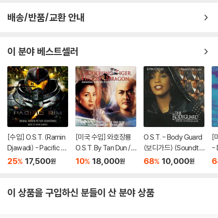
배송/반품/교환 안내
이 분야 베스트셀러
[수입] O.S.T. (Ramin
[미국 수입] 와호장룡
O.S.T. - Body Guard
[
Djawadi) - Pacific Ri
O.S.T. By Tan Dun / Y
(보디가드) (Soundtr
-
m (퍼시픽 림) (Scor
o-Yo Ma - Crouchin
ack)(CD)
s
25
17,500
10
18,000
68
10,000
6
%
%
%
원
원
원
e)(Soundtrack)
g Tiger, Hidden Drag
운)
on
li
ak
이 상품을 구입하신 분들이 산 분야 상품
F