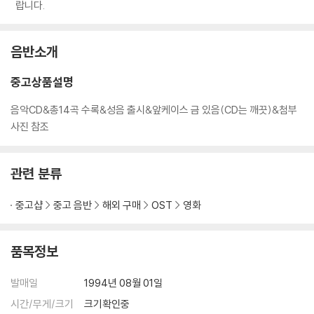
랍니다.
음반소개
중고상품설명
음악CD&총14곡 수록&성음 출시&앞케이스 금 있음(CD는 깨끗)&첨부
사진 참조
관련 분류
중고샵
중고 음반
해외 구매
OST
영화
품목정보
발매일
1994년 08월 01일
시간/무게/크기
크기확인중