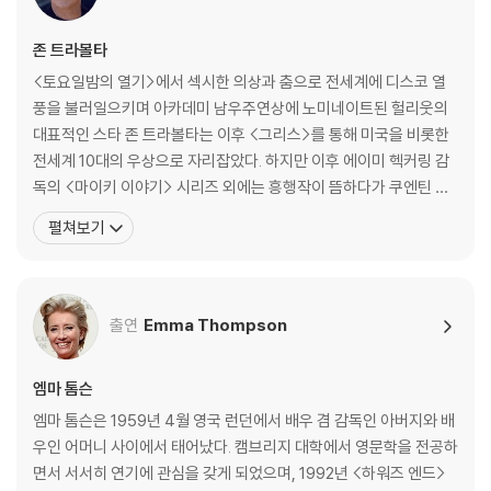
존 트라볼타
<토요일밤의 열기>에서 섹시한 의상과 춤으로 전세계에 디스코 열
풍을 불러일으키며 아카데미 남우주연상에 노미네이트된 헐리웃의
대표적인 스타 존 트라볼타는 이후 <그리스>를 통해 미국을 비롯한
전세계 10대의 우상으로 자리잡았다. 하지만 이후 에이미 헥커링 감
독의 <마이키 이야기> 시리즈 외에는 흥행작이 뜸하다가 쿠엔틴 타
란티노 감독의 <펄프 픽션>에서 놀라운 변신을 시도한다. <펄프 픽
펼쳐보기
션>에서 말총머리에 커다란 몸집의 존 트라볼타는 젊은 시절의 날렵
함 대신 누구도 쉽게 흉내내지 못할 카리스마를 선보이며1995년 아
카데미 남우주연상, BAFTA 남우주연상, 골든글로브 남우주연
출연
Emma Thompson
엠마 톰슨
엠마 톰슨은 1959년 4월 영국 런던에서 배우 겸 감독인 아버지와 배
우인 어머니 사이에서 태어났다. 캠브리지 대학에서 영문학을 전공하
면서 서서히 연기에 관심을 갖게 되었으며, 1992년 <하워즈 엔드>