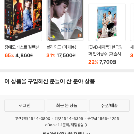
장예모 베스트 컬렉션
블라인드 (미개봉)
[DVD새제품] 한국영
셰
화 인어공주 (재출시
65
4,860
31
17,500
3
%
%
원
원
판) - My Mother The
22
7,700
%
원
Mermaid (1Disc)
이 상품을 구입하신 분들이 산 분야 상품
로그인
최근 본 상품
주문/배송
고객센터 1544-3800
티켓 1544-6399
중고샵 1566-4295
eBook 1:1문의/채팅상담
예스이십사(주) 사업자 정보