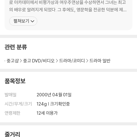
로 아카데미에서 비평가상과 여우주연상을 수상하면서 그녀는 최고
의 배우로 알려지게 되었다. 그 후에도, 영문학을 전공한 덕분에 제인
오스틴의 소설을 직접 각색하여 <센스 앤 센서빌리티>를 찍게 되고
펼쳐보기
이 영화로 아카데미 최우수 각색상을 거머쥐어 할리우드에 제인 오스
틴 바람을 몰고 왔다. 또한 이 영화로 각종 유명한 시상식에서 최고 연
기자상을 수상하기도 했다. 1989년 케네스
관련 분류
중고샵
중고 DVD/비디오
드라마/코미디
드라마 일반
품목정보
발매일
2000년 04월 01일
시간/무게/크기
124g | 크기확인중
연령제한
12세 이용가
줄거리