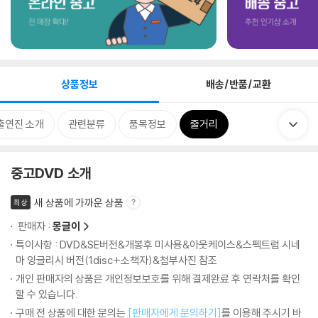
상품정보
배송/반품/교환
출연진 소개
관련분류
품목정보
줄거리
중고DVD 소개
새 상품에 가까운 상품
최상
판매자 :
몽글이
특이사항 : DVD&SE버전&개봉후 미사용&아웃케이스&스펙트럼 시네
마 잉글리시 버전(1disc+소책자)&첨부사진 참조
개인 판매자의 상품은 개인정보보호를 위해 결제완료 후 연락처를 확인
할 수 있습니다.
구매 전 상품에 대한 문의는
[판매자에게 문의하기]
를 이용해 주시기 바