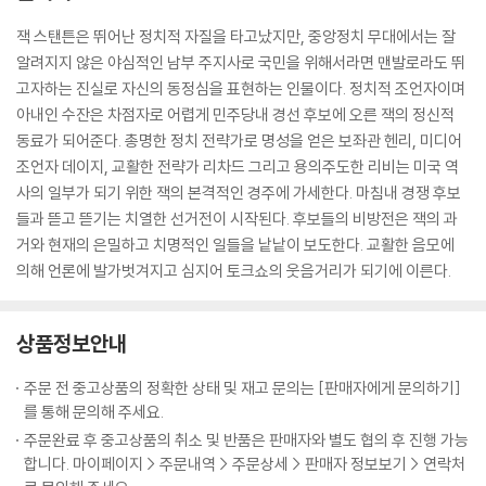
잭 스탠튼은 뛰어난 정치적 자질을 타고났지만, 중앙정치 무대에서는 잘
알려지지 않은 야심적인 남부 주지사로 국민을 위해서라면 맨발로라도 뛰
고자하는 진실로 자신의 동정심을 표현하는 인물이다. 정치적 조언자이며
아내인 수잔은 차점자로 어렵게 민주당내 경선 후보에 오른 잭의 정신적
동료가 되어준다. 총명한 정치 전략가로 명성을 얻은 보좌관 헨리, 미디어
조언자 데이지, 교활한 전략가 리차드 그리고 용의주도한 리비는 미국 역
사의 일부가 되기 위한 잭의 본격적인 경주에 가세한다. 마침내 경쟁 후보
들과 뜯고 뜯기는 치열한 선거전이 시작된다. 후보들의 비방전은 잭의 과
거와 현재의 은밀하고 치명적인 일들을 낱낱이 보도한다. 교활한 음모에
의해 언론에 발가벗겨지고 심지어 토크쇼의 웃음거리가 되기에 이른다.
상품정보안내
주문 전 중고상품의 정확한 상태 및 재고 문의는 [판매자에게 문의하기]
를 통해 문의해 주세요.
주문완료 후 중고상품의 취소 및 반품은 판매자와 별도 협의 후 진행 가능
합니다. 마이페이지 > 주문내역 > 주문상세 > 판매자 정보보기 > 연락처