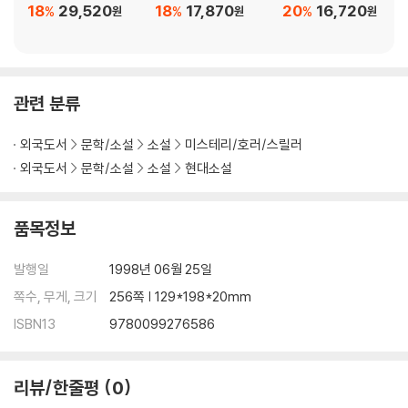
18
29,520
18
17,870
20
16,720
%
%
%
원
원
원
관련 분류
외국도서
문학/소설
소설
미스테리/호러/스릴러
외국도서
문학/소설
소설
현대소설
품목정보
발행일
1998년 06월 25일
쪽수, 무게, 크기
256쪽 | 129*198*20mm
ISBN13
9780099276586
리뷰/한줄평
0