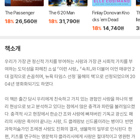
The Passenger
The 6:20 Man
Finlay Donovan Kno
Th
cks 'em Dead
ll
18
26,560
18
31,790
%
%
원
원
18
14,740
3
%
원
책소개
우리가 가장 큰 정신적 가치를 부여하는 사랑과 가장 큰 사회적 가치를 부
여하는 도덕성을 파헤친 소설 『이런 사랑』. 『속죄』와 더불어 이언 매큐언 2
대 걸작으로 손꼽히며, 뉴욕 타임스 선정 '올해의 책'으로 선정되었으며 20
04년 영화화되기도 하였다.
이 책은 출간 당시 우리에게 친숙하고 가치 있는 경험인 사랑을 하나의 병
리 현상으로 보고 분석하고 있다는 점에서 많은 충격과 파란을 불러일으켰
다. 충격적 사고 현장에서 한순간 조와 사랑에 빠져버린 기독교 광신도 패
리의 사랑은 죽어야 끝나는 사랑, 드 클레랑보 신드롬이라는 병이다. 반면
과학저술가인 조에겐 사랑도 진화의 결과, 생물학의 일부로 인식된다. 한
편, 키츠를 연구하는 영문학자 클라리사에게 사랑은 절대적이고 영원한 가