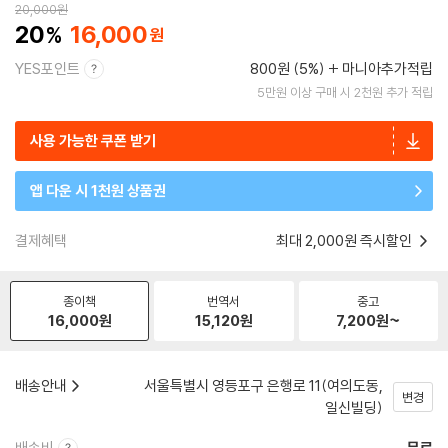
20,000
원
20
16,000
YES포인트
800원 (5%)
마니아추가적립
5만원 이상 구매 시 2천원 추가 적립
사용 가능한 쿠폰 받기
앱 다운 시 1천원 상품권
결제혜택
최대 2,000원 즉시할인
종이책
번역서
중고
16,000
원
15,120
원
7,200
원~
배송안내
서울특별시 영등포구 은행로 11(여의도동,
변경
일신빌딩)
배송비
무료