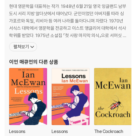
t' A.S. Byatt
현대 영문학을 대표하는 작가. 1948년 6월 21일 영국 잉글랜드 남부
도시 서리 지방 알더샷에서 태어났다. 군인이었던 아버지를 따라 싱
가포르와 독일, 리비아 등 여러 나라를 돌아다니며 자랐다. 1970년
서식스 대학에서 영문학을 전공하고 이스트 앵글리어 대학에서 석사
학위를 받았다. 1975년 소설집 『첫 사랑 마지막 의식』으로 서머싯 몸
상을 받으며 화려하게 데뷔했고 이후 1987년 『차일드 인 타임』으로
펼쳐보기
휫브레드상을 받았고, 1992년 『검은 개』를 발표해 『위험한 이방인』
에 이어 두번째로 부커상 최종 후보에 올랐고, 1998년 『암스테르담』
이언 매큐언
의 다른 상품
으로 부커상을 수상했다. 2001년
Lessons
Lessons
The Cockroach