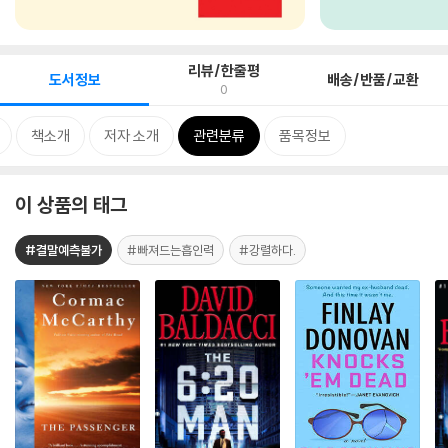
리뷰/한줄평
도서정보
배송/반품/교환
0
책소개
저자 소개
관련분류
품목정보
이 상품의 태그
#결말예측불가
#빠져드는흡인력
#강렬하다.