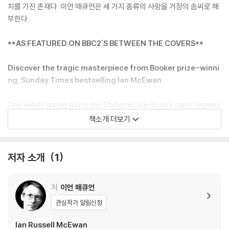
치를 가진 존재다. 이언 매큐언은 세 가지 종류의 사랑을 거장의 솜씨로 해
부한다.
**AS FEATURED ON BBC2'S BETWEEN THE COVERS**
Discover the tragic masterpiece from Booker prize-winni
ng, Sunday Times bestselling Ian McEwan.
One windy spring day in the Chilterns Joe Rose's calm, organis
ed life is shattered by a ballooning accident. The afternoon co
책소개 더보기
uld have ended in mere tragedy, but for his brief meeting with
Jed Parry. Unknown to Joe, something passes between them
- something that gives birth in Parry to an obsession so powe
저자 소개
1
rful that it will test to the limits Joe's beloved scientific rationa
lism, threaten the love of his wife Clarissa and drive him to the
저
이언 매큐언
brink of murder and madness.
관심작가 알림신청
'A plot so engrossing that it seems reckless to pick the bo
Ian Russell McEwan
ok up in the evening if you plan to get any sleep that nigh