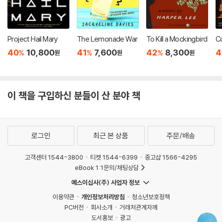
Project Hail Mary
The Lemonade War
To Kill a Mockingbird
Co
40
10,800
41
7,600
42
8,300
4
%
%
%
원
원
원
이 책을 구입하신 분들이 산 분야 책
로그인
최근 본 상품
주문/배송
고객센터 1544-3800
티켓 1544-6399
중고샵 1566-4295
eBook 1:1문의/채팅상담
예스이십사(주) 사업자 정보
이용약관
개인정보처리방침
청소년보호정책
PC버전
회사소개
거래처관계자께
도서홍보
광고