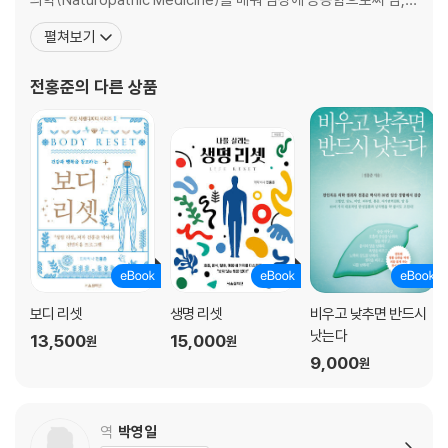
심장병, 고혈압, 당뇨, 만성통증, 알레르기, 자가면역질환, 정신신경
펼쳐보기
장애 등 만성질환의 원인 치유에 탁월한 효과가 있다는 것을 확인하
였다. 그 후 현대 서양의학, 동양 전통의학, 보완대체의학의 장점들을
전홍준
의 다른 상품
통합, 치유 효과를 극대화하는 통합의
보디 리셋
생명 리셋
비우고 낮추면 반드시
낫는다
13,500
15,000
원
원
9,000
원
역
박영일