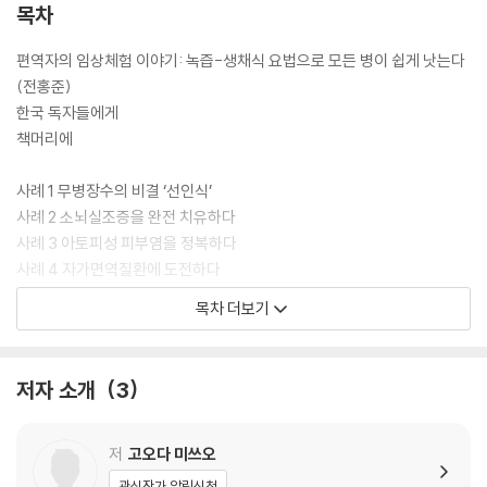
목차
이 책은 소뇌실조증, 아토피성 피부염, 교원병, 당뇨병, 자궁근종 등 다양
한 불치병 환자들이 생채식을 통해 병을 고친 사례들을 자세하게 소개하고
편역자의 임상체험 이야기: 녹즙-생채식 요법으로 모든 병이 쉽게 낫는다
있다. 병명은 각기 달라도 그 원인은 잘못된 식습관으로 본래의 치유력이
(전홍준)
약화된 데 있으므로, 처방으로 제시된 식이법들은 대동소이하다. 생채소와
한국 독자들에게
생현미가루를 위주로 하여 아주 간단한 자연식을 장기간 지속하는 것만으
책머리에
로 놀라운 변화가 생기고, 더 나아가 환자들 중 일부는 자발적으로 식사량
을 더욱 줄여서 현대영양학의 이론으로는 설명할 수 없는 ‘초소식’만으로
사례 1 무병장수의 비결 ‘선인식’
건강하게 살아가는 모습을 보이기도 한다. 적게 잡아도 50년간 1만 명이
사례 2 소뇌실조증을 완전 치유하다
넘는 환자를 지도하여 소식과 생채식이 건강의 기본이라는 사실을 실증해
사례 3 아토피성 피부염을 정복하다
낸 고오다 요법의 주옥같은 사례들이 이 책에 실려 있다. 특별히 이번 개정
사례 4 자가면역질환에 도전하다
판은 고오다 박사의 치료법을 우리 실정에 맞게 계승ㆍ발전시키고 있는
사례 5 당뇨병을 이겨내다
목차 더보기
하나통합의원의 전홍준 박사가 국내의 기적적인 치유사례들을 추가함으
사례 6 자궁근종이 사라지다
로써 크고 작은 건강문제로 고통을 겪고 있는 독자들에게 새로운 희망의
사례 7 운동능력이 향상되다
빛을 선사해줄 것이다.
사례 8 완전한 체질개선의 비결
저자 소개
3
후기
고오다 미쓰오의 생애와 의학사상 (스기오 도시아키)
저
고오다 미쓰오
편역자의 뒷이야기: 내가 체험한 기적의 고오다 요법 (박영일)
관심작가 알림신청