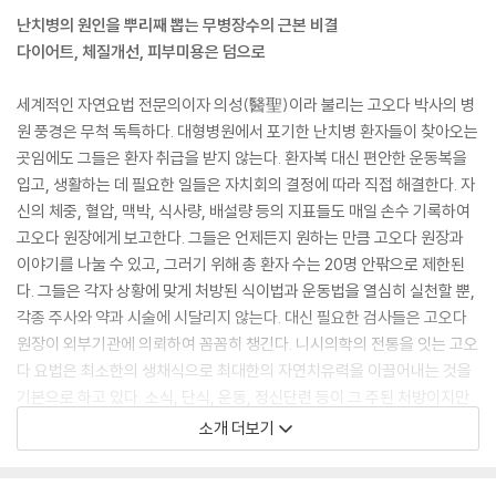
난치병의 원인을 뿌리째 뽑는 무병장수의 근본 비결
다이어트, 체질개선, 피부미용은 덤으로
세계적인 자연요법 전문의이자 의성(醫聖)이라 불리는 고오다 박사의 병
원 풍경은 무척 독특하다. 대형병원에서 포기한 난치병 환자들이 찾아오는
곳임에도 그들은 환자 취급을 받지 않는다. 환자복 대신 편안한 운동복을
입고, 생활하는 데 필요한 일들은 자치회의 결정에 따라 직접 해결한다. 자
신의 체중, 혈압, 맥박, 식사량, 배설량 등의 지표들도 매일 손수 기록하여
고오다 원장에게 보고한다. 그들은 언제든지 원하는 만큼 고오다 원장과
이야기를 나눌 수 있고, 그러기 위해 총 환자 수는 20명 안팎으로 제한된
다. 그들은 각자 상황에 맞게 처방된 식이법과 운동법을 열심히 실천할 뿐,
각종 주사와 약과 시술에 시달리지 않는다. 대신 필요한 검사들은 고오다
원장이 외부기관에 의뢰하여 꼼꼼히 챙긴다. 니시의학의 전통을 잇는 고오
다 요법은 최소한의 생채식으로 최대한의 자연치유력을 이끌어내는 것을
기본으로 하고 있다. 소식, 단식, 운동, 정신단련 등이 그 주된 처방이지만
어디까지나 핵심은 환자 본인의 의지와 노력이다. 의사의 역할은 병을 고
소개 더보기
치는 게 아니라 환자가 스스로 병을 고치도록 돕는 것이라는 것이 고오다
의 지론이다.