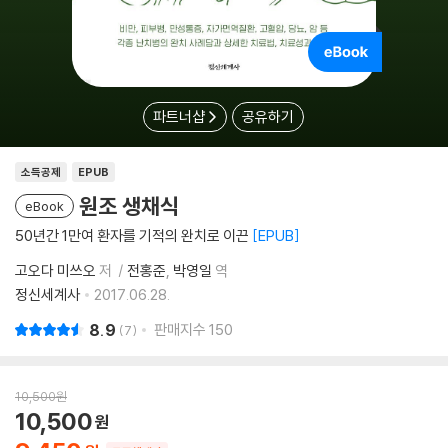
파트너샵
공유하기
소득공제
EPUB
원조 생채식
eBook
50년간 1만여 환자를 기적의 완치로 이끈
EPUB
고오다 미쓰오
저
전홍준
박영일
역
정신세계사
2017.06.28.
8.9
판매지수
150
7
10,500
원
10,500