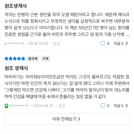
원조생채식
저자는 만병의 근본 원인을 피의 오염 때문이라고 합니다. 때문에 채식과
소식으로 피를 정화시키고 부정적인 생각을 긍정적으로 바꾸면 대부분의
병이 쉽게 낫는다고 이야기합니다. 이 책은 50년간 1만 명이 넘는 환자를
진료한 경험을 근거로 들어 비만과 피부병 그리고 암 등의 각종 난치병 완
치 사례담과 상세한 치료법을 보여줍니다. 또한 질병의 예방과 삶의 질 향
j********n
2018.10.05.
신고
4
댓글
0
상을 위한 비결을
종이책
구매
원조 생채식
따라하기는 어려워보이지만조금만 먹어도 그것이 올바르고도 적절한 음
식이기만 하면 인간이 죽지 않는다는 걸 알게 됐다.그러니 이제 주변에서
'그렇게만 먹으면 건강에 나쁘다','고기를 먹어야 힘이난다'등의 개소리를
하며 간섭을 해댈때 마음 속에서 흔들리는 일은 없을 거 같다.
h*******1
2024.06.21.
신고
0
댓글
0
리뷰 전체보기