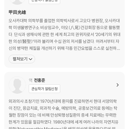
부록 니시 건강법의 6대 원칙
甲田光雄
오사카대학 의학부를 졸업한 의학박사로서 고오다 병원장, 오사카대
학 미생물병연구소 비상임교수, 야오(八尾)건강회장 등으로 활동했
다. 단식과 생채식에 관한 한 세계 최고의 권위자로서 ‘20세기의 위대
한 의성(醫聖)’이라 불리며 수십 권의 저서를 남겼다. 어려서부터 자
신의 병약한 체질을 개선하기 위해 각종 민간요법을 스스로 실천하고
연구했으며, 마침내 철저한 저칼로리식으로 자연치유력을 회복해 건
펼쳐보기
강을 되찾은 이후로 그 방법을 더욱 발전시켜 수많은 난치ㆍ불치병
환자를 완치의 길로 이끌었다. 병을 고치는 것은 환자 자신이고 의사
는 어디까지나 환자를 돕는 보조자라는 관점을 갖고 평생 ‘생명사
역
전홍준
관심작가 알림신청
외과의사 초창기인 1970년대에 환자를 진료하면서 현대 서양의학
이 진단, 응급치료, 외과적 수술, 예방의학, 공중보건의료 등에는 탁
월한 장점이 있는 데 비해 만성퇴행성질환의 증세 치료에는 무력한
한계가 있음을 절감하였다. 1980년대에 세계 여러 나라의 자연치유
의학(Naturopathic Medicine)을 배워 임상에 응용함으로써 암,