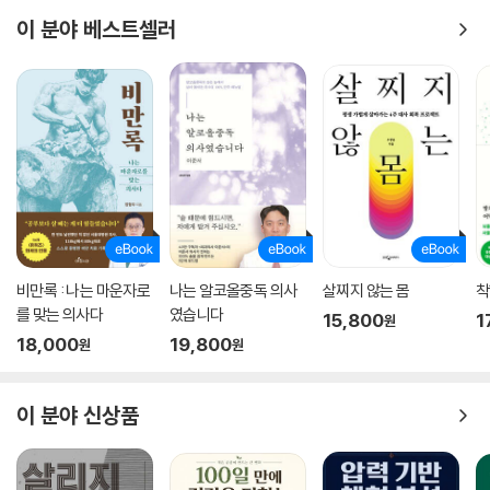
이 분야 베스트셀러
비만록 : 나는 마운자로
나는 알코올중독 의사
살찌지 않는 몸
착
를 맞는 의사다
였습니다
15,800
1
원
18,000
19,800
원
원
이 분야 신상품