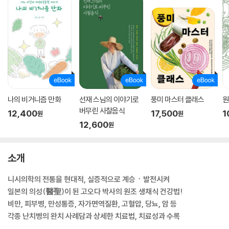
나의 비거니즘 만화
선재 스님의 이야기로
풍미 마스터 클래스
원
버무린 사찰음식
12,400
17,500
1
원
원
12,600
원
소개
니시의학의 전통을 현대적, 실증적으로 계승ㆍ발전시켜
일본의 의성(醫聖)이 된 고오다 박사의 원조 생채식 건강법!
비만, 피부병, 만성통증, 자가면역질환, 고혈압, 당뇨, 암 등
각종 난치병의 완치 사례담과 상세한 치료법, 치료성과 수록