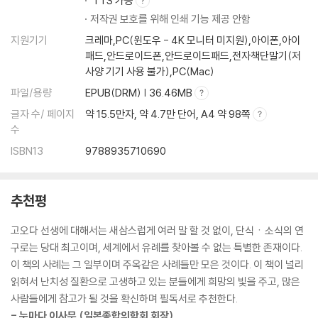
TTS 가능
저작권 보호를 위해 인쇄 기능 제공 안함
지원기기
크레마,PC(윈도우 - 4K 모니터 미지원),아이폰,아이
패드,안드로이드폰,안드로이드패드,전자책단말기(저
사양 기기 사용 불가),PC(Mac)
파일/용량
EPUB(DRM) | 36.46MB
글자 수/ 페이지
약 15.5만자, 약 4.7만 단어, A4 약 98쪽
수
ISBN13
9788935710690
추천평
고오다 선생에 대해서는 새삼스럽게 여러 말 할 것 없이, 단식ㆍ소식의 연
구로는 당대 최고이며, 세계에서 유례를 찾아볼 수 없는 특별한 존재이다.
이 책의 사례는 그 일부이며 주옥같은 사례들만 모은 것이다. 이 책이 널리
읽혀서 난치성 질환으로 고생하고 있는 분들에게 희망의 빛을 주고, 많은
사람들에게 참고가 될 것을 확신하며 필독서로 추천한다.
- 누마다 이사무 (일본종합의학회 회장)