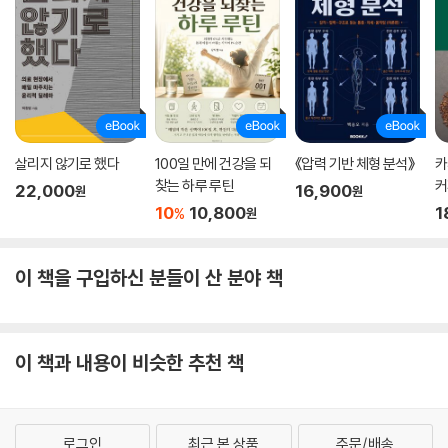
살리지 않기로 했다
100일 만에 건강을 되
《압력 기반 체형 분석》
카
찾는 하루 루틴
커
22,000
16,900
원
원
을
10
10,800
1
%
원
이 책을 구입하신 분들이 산 분야 책
이 책과 내용이 비슷한 추천 책
로그인
최근 본 상품
주문/배송