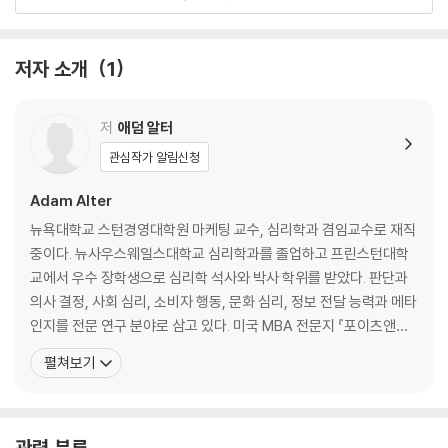
based addiction.
In some ways this is not surprising, as our w
orld is filled with addictive experiences: from social media and
messaging, to rolling news and video streaming. Attention sp
저자 소개
1
ans are decreasing as our time spent glued to our screens are
increasing, negatively affecting our ability to relax, sleep, dev
저
애덤 알터
elop relationships and achieve meaningful goals. Psychologist
Adam Alter provides insight into why explains the science beh
관심작가 알림신청
ind why we can't seem to stop such behaviour and offers prac
Adam Alter
tical advice for using technology differently, in order to lead a
happier life, and to set yourself free.
뉴욕대학교 스턴경영대학원 마케팅 교수, 심리학과 겸임교수로 재직
중이다. 뉴사우스웨일스대학교 심리학과를 졸업하고 프린스턴대학
‘This examination of today’s tech-zombie epidemic is wo
교에서 우수 장학생으로 심리학 석사와 박사 학위를 받았다. 판단과
rth putting your phone down for’ Guardian
의사 결정, 사회 심리, 소비자 행동, 문화 심리, 정보 전달 능력과 메타
'Essential reading... Regain control of your time, finances
인지를 전문 연구 분야로 삼고 있다. 미국 MBA 전문지 『포이츠앤드
and relationships'
퀀츠』가 뽑은 ‘세계 최고의 40세 이하 비즈니스스쿨 교수 40인’에
펼쳐보기
선정되었다. 지금까지 출간한 두 권의 저서 『멈추지 못하는 사람들』
Charles Duhigg, author of The Power of Habit
『만들어진 생각, 만들어진 행동』 모두 『뉴욕타임스』 베스트셀러에 올
랐다. 『뉴욕타임스』『뉴요커』『워싱턴포스트』『애틀
관련 분류