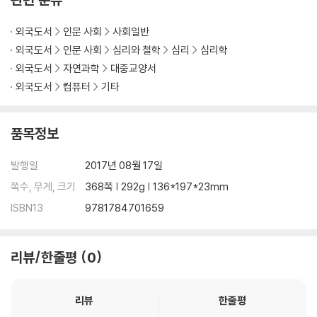
외국도서
인문 사회
사회일반
외국도서
인문 사회
심리와 철학
심리
심리학
외국도서
자연과학
대중교양서
외국도서
컴퓨터
기타
품목정보
발행일
2017년 08월 17일
쪽수, 무게, 크기
368쪽 | 292g | 136*197*23mm
ISBN13
9781784701659
리뷰/한줄평
0
리뷰
한줄평