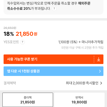
직수입외서는 변심/착오로 인해 주문을 취소할 경우
해외주문
취소수수료 20%
가 부과됩니다.
26,650
원
18
21,850
YES포인트
1,100원 (5%)
마니아추가적립
5만원 이상 구매 시 2천원 추가 적립
사용 가능한 쿠폰 받기
앱 다운 시 1천원 상품권
결제혜택
최대 2,000원 즉시할인
종이책
번역서
21,850
원
19,800
원