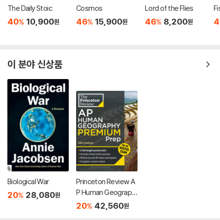
The Daily Stoic
Cosmos
Lord of the Flies
Fi
40
10,900
46
15,900
46
8,200
4
%
%
%
원
원
원
이 분야 신상품
Biological War
Princeton Review A
P Human Geograph
20
28,080
%
원
y Premium Prep, 18t
20
42,560
%
원
h Edition: 6 Practice