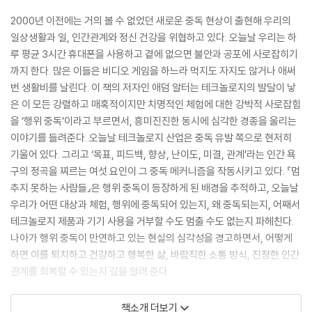
2000년 이전에는 거의 볼 수 없었던 새로운 중독 현상이 출현해 우리의
일상생활과 일, 인간관계와 정신 건강을 위협하고 있다. 오늘날 우리는 하
루 평균 3시간 휴대폰을 사용하고 곁에 없으면 불안과 공포에 사로잡히기
까지 한다. 많은 이들은 비디오 게임을 하느라 먹지도 자지도 않거나 애써
번 생활비를 날린다. 이 책의 저자인 애덤 알터는 테크놀로지의 발달이 낳
은 이 모든 강렬하고 매혹적이지만 치명적인 체험에 대한 강박적 사로잡힘
을 ‘행위 중독’이라고 부르면서, 흥미진진한 동시에 심각한 경종을 울리는
이야기를 들려준다. 오늘날 테크놀로지 산업은 중독 유발 쪽으로 현저히
기울어 있다. 그리고 ‘목표, 피드백, 향상, 난이도, 미결, 관계’라는 인간 욕
구의 정곡을 찌르는 여섯 요인이 그 중독 메커니즘을 작동시키고 있다. 『멈
추지 못하는 사람들』은 행위 중독이 등장하게 된 배경을 추적하고, 오늘날
우리가 어떤 대상과 체험, 행위에 중독되어 있는지, 왜 중독되는지, 어째서
테크놀로지 제품과 기기 사용을 거부할 수도 멈출 수도 없는지 파헤친다.
나아가 행위 중독이 만연하고 있는 현실의 심각성을 경고하면서, 어떻게
하면 이를 퇴치하고 건강하고 행복한 삶, 바람직한 소통 방식, 진정한 인간
관계를 회복할 수 있는지 길을 알려 준다.
Almost half of the developed population has an internet-
책소개 더보기