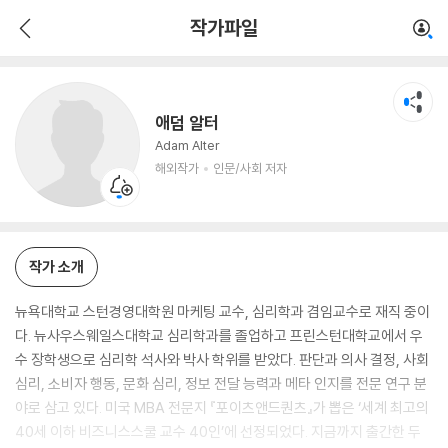
애덤 알터
작가파일
해외작가
인문/사회 저자
애덤 알터
Adam Alter
해외작가
인문/사회 저자
작가 소개
뉴욕대학교 스턴경영대학원 마케팅 교수, 심리학과 겸임교수로 재직 중이
다. 뉴사우스웨일스대학교 심리학과를 졸업하고 프린스턴대학교에서 우
수 장학생으로 심리학 석사와 박사 학위를 받았다. 판단과 의사 결정, 사회
심리, 소비자 행동, 문화 심리, 정보 전달 능력과 메타 인지를 전문 연구 분
야로 삼고 있다. 미국 MBA 전문지 『포이츠앤드퀀츠』가 뽑은 ‘세계 최고의
40세 이하 비즈니스스쿨 교수 40인’에 선정되었다. 지금까지 출간한 두