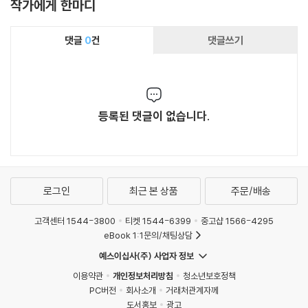
작가에게 한마디
댓글
0
건
댓글쓰기
등록된 댓글이 없습니다.
로그인
최근 본 상품
주문/배송
고객센터 1544-3800
티켓 1544-6399
중고샵 1566-4295
eBook 1:1문의/채팅상담
예스이십사(주) 사업자 정보
이용약관
개인정보처리방침
청소년보호정책
PC버전
회사소개
거래처관계자께
도서홍보
광고