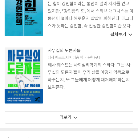
는 힘이 강인함이라는 통념이 널리 지지를 얻고
있지만, 『강인함의 힘』에서 스티브 매그니스는 이
통념이 얼마나 해로운지 샅샅이 파헤친다. 매그니
스가 뜻하는 강인함, 즉 진정한 강인함이란 보다
섬세하고, 너그럽고, 유연하고, 학습 가능한 자질
펼쳐보기
이다. 스트레스 요인을 마주했을 때 내면의 소리
를 무시하고 무조건 앞으로 밀고 나가는 방식이
사무실의 도른자들
가짜 강인함이라면, 진정한 강인함은 자신의 한
테사 웨스트
저
박다솜
역
문학동네
계를 그대로 인정하고, 내면의 소리를 해석하고,
테사 웨스트는 사회심리학계의 스타다. 그는 ‘사
신중하게 자신의 반응을 선택하는 힘이다. 이 책
무실의 도른자’들이 우리 삶을 어떻게 악몽으로
은 스포츠나 여러 분야에서 적용하는 극기와 힘의
바꾸는지, 또 그들에게 어떻게 대처해야 하는지
논리에 관한 내 생각을 바꿔놓았다.
보여준다.
더보기