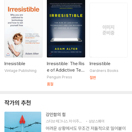
Irresistible
Irresistible: The Ris
Irresistible
e of Addictive Tec
Vintage Publishing
Gardners Books
hnology and the Bu
Penguin Press
절판
siness of Keeping
품절
Us Hooked
작가의 추천
강인함의 힘
스티브 매그니스
저
이주만
역
상상스퀘어
어려운 상황에서도 무조건 저돌적으로 밀어붙이