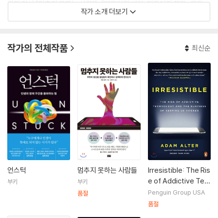
권의 저서 『멈추지 못하는 사람들』『만들어진 생각, 만들어진 행동』 모두
작가 소개 더보기
『뉴욕타임스』 베스트셀러에 올랐다. 『뉴욕타임스』『뉴요커』『워싱턴포스
트』『애틀랜틱』『와이어드』『슬레이트』『허핑턴포스트』『파퓰러사이언스』
등에 글을 기고해왔으며 칸 국제광고제를 비롯해 구글, 마이크로소프트,
작가의 전체작품
최신순
앤하이저부시, 프루덴셜, 피델러티 등 수십 개 기업과 전 세계 여러 디자인
회사와 광고 회사에 아이디어를 제공하고 있다.
언스턱
멈추지 못하는 사람들
Irresistible: The Ris
e of Addictive Tec
부키
부키
hnology and the Bu
Penguin Group USA
품절
siness of Keeping
품절
Us Hooked