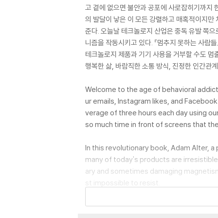
고 곁에 없으면 불안과 공포에 사로잡히기까지 한
의 발달이 낳은 이 모든 강렬하고 매혹적이지만 
준다. 오늘날 테크놀로지 산업은 중독 유발 쪽으로 
니즘을 작동시키고 있다. 『멈추지 못하는 사람들
테크놀로지 제품과 기기 사용을 거부할 수도 멈출
행복한 삶, 바람직한 소통 방식, 진정한 인간관계
Welcome to the age of behavioral addicti
ur emails, Instagram likes, and Faceboo
verage of three hours each day using our
so much time in front of screens that the
In this revolutionary book, Adam Alter, 
many of today's products are irresistibl
ary and sometimes damaging magnetism 
st impossible to resist.
By reverse engineering behavioral addi
with each other, spend and save our mo