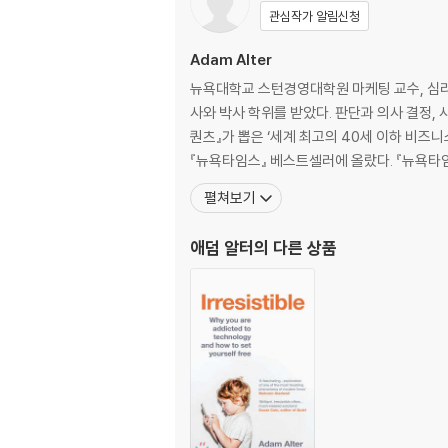
Epilogue 317
관심작가 알림신청
Acknowledgments 321
Notes 323
Adam Alter
Index 345
뉴욕대학교 스턴경영대학원 마케팅 교수, 심
사와 박사 학위를 받았다. 판단과 의사 결정, 
퀀츠』가 뽑은 ‘세계 최고의 40세 이하 비즈
『뉴욕타임스』 베스트셀러에 올랐다. 『뉴욕타
펼쳐보기
애덤 알터
의 다른 상품