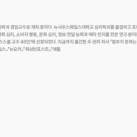
리학과 겸임교수로 재직 중이다. 뉴사우스웨일스대학교 심리학과를 졸업하고 
사회 심리, 소비자 행동, 문화 심리, 정보 전달 능력과 메타 인지를 전문 연구 분야
니스스쿨 교수 40인’에 선정되었다. 지금까지 출간한 두 권의 저서 『멈추지 못하는
임스』『뉴요커』『워싱턴포스트』『애틀