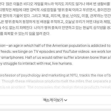
다. 많은 이들은 비디오 게임을 하느라 먹지도 자지도 않거나 애써 번 생활비를 
치명적인 체험에 대한 강박적 사로잡힘을 ‘행위 중독’이라고 부르면서, 흥미진
현저히 기울어 있다. 그리고 ‘목표, 피드백, 향상, 난이도, 미결, 관계’라는 인
』은 행위 중독이 등장하게 된 배경을 추적하고, 오늘날 우리가 어떤 대상과 체험,
 수도 없는지 파헤친다. 나아가 행위 중독이 만연하고 있는 현실의 심각성을 
를 회복할 수 있는지 길을 알려 준다.
on--an age in which half of the American population is addicted to
k feeds; we binge on TV episodes and YouTube videos; we work lon
 smartphones. Half of us would rather suffer a broken bone than a 
y struggle to interact with real, live humans.
a professor of psychology and marketing at NYU, tracks the rise of 
e. Though these miraculous products melt the miles that separate p
is no accident. The companies that design these products tweak
책소개 더보기
ction, Alter explains how we can harness addictive products for 
ney, and set boundaries between work and play--and how we can m