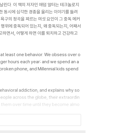
날린다. 이 책의 저자인 애덤 알터는 테크놀로지
진한 동시에 심각한 경종을 울리는 이야기를 들려
간 욕구의 정곡을 찌르는 여섯 요인이 그 중독 메커
 행위에 중독되어 있는지, 왜 중독되는지, 어째서
경고하면서, 어떻게 하면 이를 퇴치하고 건강하고
 at least one behavior. We obsess over o
ger hours each year; and we spend an a
broken phone, and Millennial kids spend
behavioral addiction, and explains why so
eople across the globe, their extraordin
 them over time until they become almo
the good--to improve how we communicate
itigate their most damaging effects on