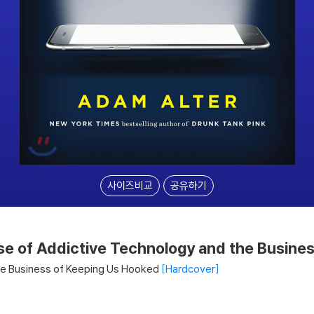
사이즈비교
공유하기
Rise of Addictive Technology and the Busin
he Business of Keeping Us Hooked
Hardcover