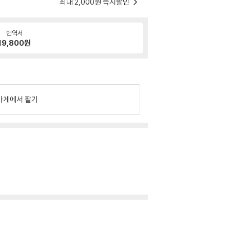
최대 2,000원 즉시할인
번역서
19,800
원
가게에서 팔기