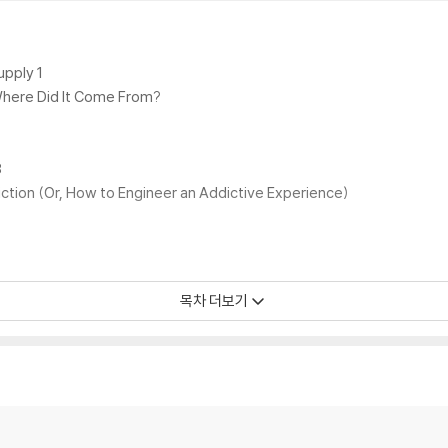
ess of our children.
nk Pink: And Other Unexpected Forces that Shape How We Think,
upply 1
 Where Did It Come From?
8
iction (Or, How to Engineer an Addictive Experience)
목차 더보기
on (And Some Solutions)