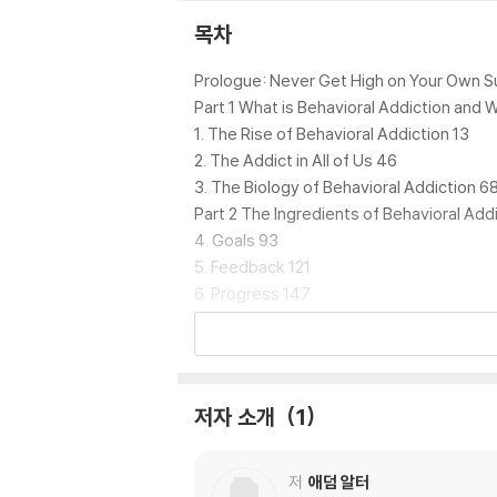
our well-being, and the health and happin
목차
Adam Alter's previous book, Drunk Ta
Prologue: Never Get High on Your Own S
erback from Penguin.
Part 1 What is Behavioral Addiction and
1. The Rise of Behavioral Addiction 13
2. The Addict in All of Us 46
3. The Biology of Behavioral Addiction 6
Part 2 The Ingredients of Behavioral Add
4. Goals 93
5. Feedback 121
6. Progress 147
7. Escalation 167
8. Cliffhangers 191
9. Social Interaction 214
Part 3 The Future of Behavioral Addicti
저자 소개
1
10. Nipping Addictions at Birth 237
11. Habits and Architecture 263
12. Gamification 293
저
애덤 알터