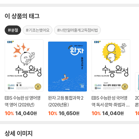
이 상품의 태그
#분철
#기초는뗐어요
#너만알려줄게고득점비법
EBS 수능완성 영어영
완자 고등 통합과학 2
EBS 수능완성 국어영
2
역 영어 (2026년)
(2026년용)
역 독서·문학·화법과 작
론
문 (2026년)
(
10
14,040
10
16,650
10
14,040
1
%
%
%
원
원
원
상세 이미지