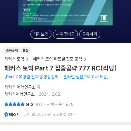
미리보기
사이즈비교
공유하기
소득공제
분철
해커스 토익
해커스 토익 파트별 집중 공략
해커스 토익 Part 7 집중공략 777 RC(리딩)
Part 7 유형별 전략 동영상강의 + 온라인 실전모의고사 제공
해커스 어학연구소
저
해커스어학연구소
2024.12.02.
9.3
판매지수
1,878
68
베스트
국어 외국어 사전 top100 32주