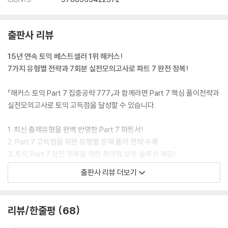
실전처럼 풀어보는 문제집
[책 속의 책]
TEST 01 6
출판사 리뷰
TEST 02 28
TEST 03 50
15년 연속 토익 베스트셀러 1위 해커스!
TEST 04 72
7가지 유형별 전략과 7회분 실전모의고사로 파트 7 완전 정복!
TEST 05 94
TEST 06 116
『해커스 토익 Part 7 집중공략 777』과 함께라면 Part 7 핵심 풀이전략과
TEST 07 138
실전모의고사로 토익 고득점을 달성할 수 있습니다.
1. 최신 출제유형을 완벽 반영한 Part 7 파트서!
2. Part 7 고득점을 위한 유형별 문제 풀이 전략 수록
3. 토익 Part 7 완전 정복을 위한 취약점 보완 솔루션 제공!
4. 정답과 오답의 근거를 확실하게 짚어주는 상세한 해설집 수록
출판사 리뷰 더보기
[교재 특장점]
1. 토익 Part 7 완전 정복을 위한 [7.7.7 프로젝트]
리뷰/한줄평
68
1) 토익 Part 7의 7가지 문제 유형별 풀이 전략과 7회분 실전모의고사로
Part 7 완벽 대비