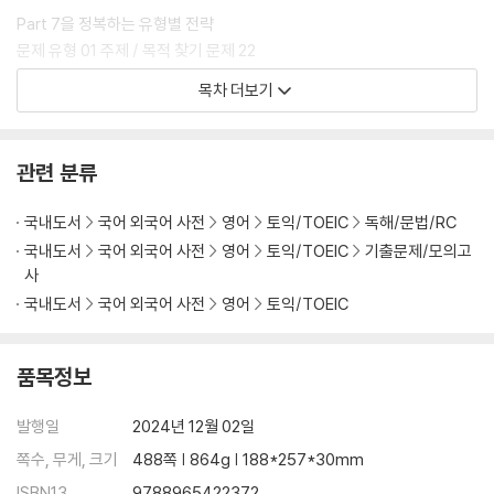
Part 7을 정복하는 유형별 전략
문제 유형 01 주제 / 목적 찾기 문제 22
문제 유형 02 육하원칙 문제 26
목차 더보기
문제 유형 03 Not / True 문제 30
문제 유형 04 추론 문제 34
문제 유형 05 의도 파악 문제 38
관련 분류
문제 유형 06 문장 위치 찾기 문제 42
문제 유형 07 동의어 문제 46
국내도서
국어 외국어 사전
영어
토익/TOEIC
독해/문법/RC
국내도서
국어 외국어 사전
영어
토익/TOEIC
기출문제/모의고
실력을 완성하는 해설집
사
TEST 01 해석·해설 82
국내도서
국어 외국어 사전
영어
토익/TOEIC
TEST 02 해석·해설 114
TEST 03 해석·해설 148
TEST 04 해석·해설 180
품목정보
TEST 05 해석·해설 214
TEST 06 해석·해설 248
발행일
2024년 12월 02일
TEST 07 해석·해설 282
쪽수, 무게, 크기
488쪽 | 864g | 188*257*30mm
ISBN13
9788965422372