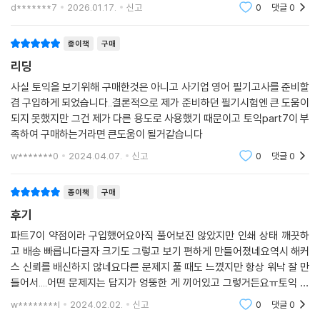
d*******7
2026.01.17.
신고
0
댓글
0
8회)
종이책
구매
리딩
사실 토익을 보기위해 구매한것은 아니고 사기업 영어 필기고사를 준비할
겸 구입하게 되었습니다..결론적으로 제가 준비하던 필기시험엔 큰 도움이
되지 못했지만 그건 제가 다른 용도로 사용했기 때문이고 토익part7이 부
족하여 구매하는거라면 큰도움이 될거같습니다
w*******0
2024.04.07.
신고
0
댓글
0
종이책
구매
후기
파트7이 약점이라 구입했어요아직 풀어보진 않았지만 인쇄 상태 깨끗하
고 배송 빠릅니다글자 크기도 그렇고 보기 편하게 만들어졌네요역시 해커
스 신뢰를 배신하지 않네요다른 문제지 풀 때도 느꼈지만 항상 워낙 잘 만
들어서....어떤 문제지는 답지가 엉뚱한 게 끼어있고 그렇거든요ㅠ토익 볼
때마다 시간이 부족해서 연습 해보려고요 양치기 가보자고~~~~!!! 토익
w********l
2024.02.02.
신고
0
댓글
0
점수 잘 나오길 아자