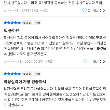
인하고 복습할 수 있는 리뷰 체크 리스트 수록
걸 추천드립니다.그리고 꼭! 형광펜 공부하는 것을 추천드립니다.토익 파
트 7은 패러프레이징이 매우 중요합니다.지문에서 문제 별로 색깔을 다르
w******3
2018.12.02.
신고
2
댓글
0
5. 정답과 오답의 근거를 확실하게 짚어주는 상세한 해설집 수록
게 하여 패러프
1) 정답의 근거뿐 아니라 오답의 이유까지 이해하기 쉬운 상세한 해설
종이책
구매
2) 문제별로 4단계 난이도(하, 중, 상, 최상) 표시 제공
책 좋아요
3) 지문에서 정답의 단서가 되는 부분이 문제에서 어떻게 바뀌어 표현되
는지 정리한 ‘바꾸어 표현하기(패러프레이징)’
표선생님 강의 들어야 되서 샀어요책 좋아요 강력추천합니다950 맞고 싶
어요배송빠르고 좋은네요 토익 집중공략 할수 있어서참 좋습니다해설집
이 잘되있어요문제집은 좀 얇은편이예요어차피 산김에강의도 들어볼것을
6. 고득점 달성을 위한 Part 7 추가 자료 무료 제공
추천합니다저도 듣고 있거든요
해커스토익 Hackers.co.kr
1) 빠르게 정답을 찾을 수 있는 Part 7 유형별 전략 무료 동영상강의
p********8
2024.02.27.
신고
1
댓글
0
2) 실제 시험의 난이도를 반영한 온라인 실전모의고사
해커스인강 HackersIngang.com
종이책
구매
1) Part 7 핵심 어휘를 정리한 단어암기장(PDF)
리딩실력이 가장 안좋아서
2) 어휘와 리스닝 실력을 동시에 향상시킬 수 있는 단어암기 MP3
리딩실력 키우려고 구매하였습니다. 강의와 함께 들으면 굉장히 도움이 많
이 될것같아요. 토익 문제를 많이 풀어보는거도 중요하지만 한파트 집중해
[15년 연속 토익 베스트셀러 1위 해커스!]
서 할수 있는것도 구매해서 공부하시는것기 좋을거 같아요. 이번년도 토익
[해커스어학연구소] 교보문고 종합 베스트셀러 토익/토플 분야 1위(200
도 대박나세요:
5~2019 연간 베스트셀러 기준, 해커스 토익 보카 7회/해커스 토익 리딩