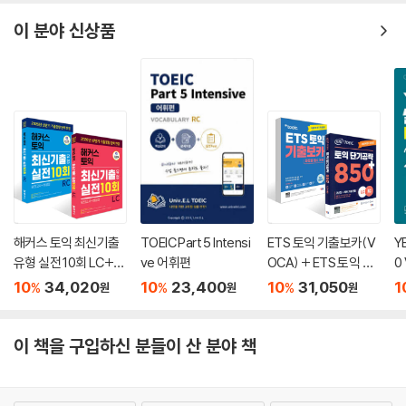
이 분야 신상품
해커스 토익 최신기출
TOEIC Part 5 Intensi
ETS 토익 기출보카(V
Y
유형 실전 10회 LC+R
ve 어휘편
OCA) + ETS 토익 단
0 
C 세트 (모의고사+해
기공략 850+ (LC+R
10
34,020
10
23,400
10
31,050
1
%
%
%
원
원
원
설집)
C) 세트
이 책을 구입하신 분들이 산 분야 책