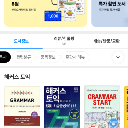
리뷰/한줄평
도서정보
배송/반품/교환
68
목차
관련분류
품목정보
출판사 리뷰
해커스 토익