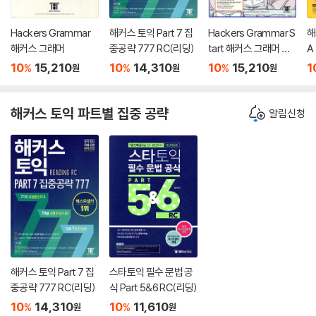
Hackers Grammar
해커스 토익 Part 7 집
Hackers Grammar S
해
해커스 그래머
중공략 777 RC(리딩)
tart 해커스 그래머 스
A
타트
10
15,210
10
14,310
10
15,210
1
%
%
%
원
원
원
해커스 토익 파트별 집중 공략
알림신청
해커스 토익 Part 7 집
스타토익 필수 문법 공
중공략 777 RC(리딩)
식 Part 5&6 RC(리딩)
10
14,310
10
11,610
%
%
원
원