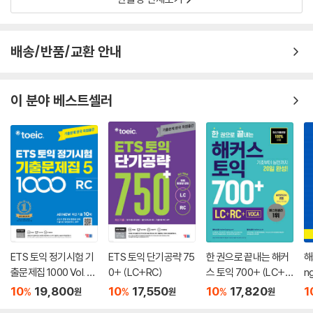
배송/반품/교환 안내
이 분야 베스트셀러
ETS 토익 정기시험 기
ETS 토익 단기공략 75
한 권으로 끝내는 해커
해
출문제집 1000 Vol. 5
0+ (LC+RC)
스 토익 700+ (LC+R
n
RC
C+VOCA)
10
19,800
10
17,550
10
17,820
1
%
%
%
원
원
원