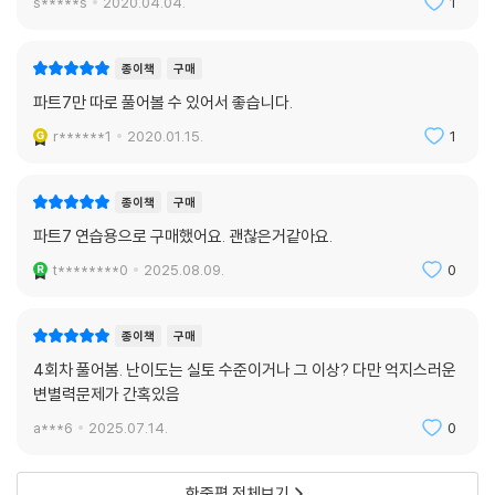
s*****s
2020.04.04.
1
종이책
구매
파트7만 따로 풀어볼 수 있어서 좋습니다.
r******1
2020.01.15.
1
종이책
구매
파트7 연습용으로 구매했어요. 괜찮은거같아요.
t********0
2025.08.09.
0
종이책
구매
4회차 풀어봄. 난이도는 실토 수준이거나 그 이상? 다만 억지스러운
변별력문제가 간혹있음
a***6
2025.07.14.
0
한줄평 전체보기