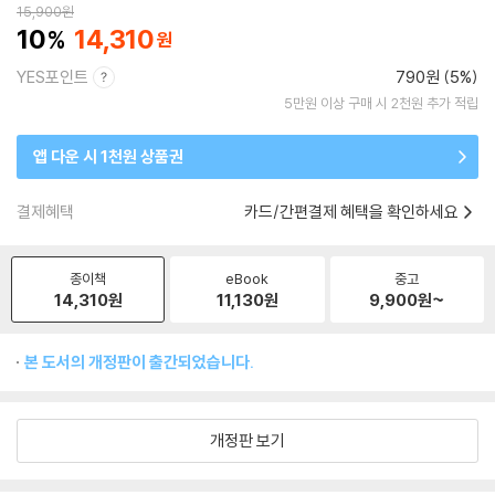
15,900
원
10
14,310
YES포인트
790원 (5%)
5만원 이상 구매 시 2천원 추가 적립
앱 다운 시 1천원 상품권
결제혜택
카드/간편결제 혜택을 확인하세요
종이책
eBook
중고
14,310
원
11,130
원
9,900
원~
본 도서의 개정판이 출간되었습니다.
개정판 보기