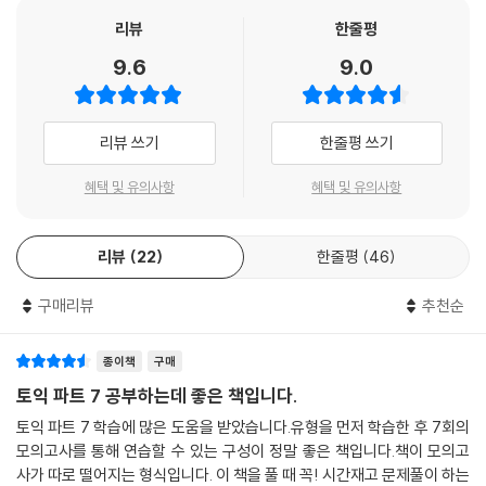
리뷰
한줄평
2. 최신 출제유형을 완벽 반영한 Part 7 파트서!
9.6
9.0
1) 실제 토익의 출제 유형과 난이도를 분석하여 Part 7을 정복할 수 있는
핵심 전략 제공
2) 육하원칙 및 추론 문제의 비중 증가, 다중 지문의 난이도 상승 등의 최신
리뷰 쓰기
한줄평 쓰기
경향 완벽 반영
혜택 및 유의사항
혜택 및 유의사항
3. Part 7 고득점을 위한 유형별 문제 풀이 전략 수록
1) Part 7 모든 유형의 문제 풀이 전략을 꼼꼼하게 정리
리뷰
22
한줄평
46
2) Part 7에서 시간이 부족했던 학습자들을 위한 풀이 속도를 높이는 6가
지 핵심 스킬 수록
구매리뷰
추천순
4. 토익 Part 7 완전 정복을 위한 취약점 보완 솔루션 제공!
1) 나의 Part 7 취약점 찾기
종이책
구매
- TEST 01 모의고사 풀이 후 나의 취약점을 정확하게 파악하여 맞춤 학습
토익 파트 7 공부하는데 좋은 책입니다.
플랜 선택(취약점에 따라 1주~3주 단기 완성을 목표로 학습)
토익 파트 7 학습에 많은 도움을 받았습니다.유형을 먼저 학습한 후 7회의
2) 리뷰 체크 리스트
모의고사를 통해 연습할 수 있는 구성이 정말 좋은 책입니다.책이 모의고
- 매 회 실전모의고사 풀이 후 반드시 체크하고 넘어가야 하는 사항들을 확
사가 따로 떨어지는 형식입니다. 이 책을 풀 때 꼭! 시간재고 문제풀이 하는