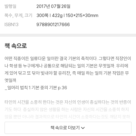
발행일
2017년 07월 26일
36. 일의 질에 집착하는 사람만이 이긴다: 기념품 하나를 고를 때도 철저
하고 깐깐하게
쪽수, 무게, 크기
300쪽 | 422g | 150*215*30mm
37. 최고 수준의 일에는 최고 수준의 철학이 필요하다: 일에 자신만의 철
ISBN13
9788901217666
학을 담고 있는가
38. 위기의식은 생존 본능을 일깨운다: 변화할 수 있는 것이 살아남는다
39. ‘이번이 마지막 기회’라는 절박감을 갖는다: 절박감이 결여된 1.5류 엘
책 속으로
리트
40. 급여와 직급 이상의 일을 한다: ‘내가 없으면 돌아가지 않는 일’이 얼마
어떤 직종이든 일류다운 일이란 결국 기본의 축적이다. 그렇다면 직장인이
나 있는가
나 학생 등 누구에게나 공통으로 해당되는 일의 기본은 무엇일까. 우리에
41. 남들이 멈추는 곳에서 ‘엑스트라 원 마일’
게 있어 닦고 또 닦아 빛내야 할 유리잔, 즉 매일 하는 일의 기본 작업은 무
: 한계와 기대를 뛰어넘으려는 자세가 승패를 가른다
엇일까.
42. 회사에 유산을 남기자: 당신이 회사를 떠날 때 회사에 남긴 것은 무엇
_일머리 법칙 1 기본 중의 기본 p.36
인가
43. 끝까지 해내는 힘: 실패에서 교훈을 배우는 유연한 자신감
타인의 시간을 소중히 한다는 것은 자신의 인생이 충실하다는 것의 반증이
일머리 법칙 3 CHECK POINT
기도 하다. 충실하지 않은 생활을 하는 사람은 자신의 시간을 소중히 하지
않을 뿐만 아니라 결과적으로 타인의 시간이 소중하다는것도 깨닫지 못하
일머리 법칙 4. 사람을 향한 리더십
기 때문이다.
책 속으로 더보기
: 사람들이 따르는 리더는 이것이 다르다
_일머리 법칙 2 엄격한 자기 관리 p.91