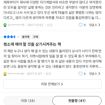
77. 이류인 나는 일류인 여러분을 하나로 잇고 싶다
제목부터가 워낙에 다양한 자기계발서와 비슷한 부분이 많다고 여겨졌지
: 자기다운 인생이라는 새로운 삶의 방식의 제안
만 모두들 알지만 실행 못하는 것은 진리라고 생각한다. 이분의 강연회에
대공감! 저자의 실수담,
다녀오고 나서 사서 읽고 있다.우선 세계 1%들의 삶은 평범한 나와는 많이
일머리 법칙 5 CHECK POINT
그의 실수를 따라간 곳에 변화가 있다!
다르고,, 많이 다르게 생각하며 하루를 지내고 있음을 통감하였다.늘 다르
게 생각하고자 하지만 늘 같은 결론을 내리는 내 자신에게 조금은 불편한
맺으며 세계 각지에서 엮은 열정이 담긴 책
s********5
2017.12.02.
신고
0
댓글
0
이 책에서 말하는 일머리 법칙은 구체적인 상황을 쉽게 떠올릴 수 있도록
책이었지만 떄떄
: 자아실현을 위한 일머리 법칙
에피소드를 스토리와 대화 형식을 빌려 생생하게 전하고 있다. 그래서 ‘윗
종이책
구매
사람의 시선’에서 목에 힘주며 쓴 것이 아닌, 저자가 실수하고 혼났던 다양
한 경험을 고백하며‘아랫사람의 시선’에서 풀어가고 있다. 또한 이 책은 저
평소에 해야 할 것을 상기시켜주는 책
자만의 비법을 쓴 것이 아니다. 저자는 사모펀드, 자산운용, 컨설팅, 투자
이 책은 누구나 생각 해 낼 수 있는 내용이 들어있다.상사가 시키기 전에 먼
은행, 해외MBA 등 폭넓은 분야에서 활동하며 최고라 불리는 상사들에게
저 일 찾아서 하기, 아랫사람에게 일을 잘 할 수 있도록 동기 부여해주기,
혼나고 깨지며 배운 일하는 방식과 생활 습관 중에서 수많은 사람이 실천
같은 회사 사람들 경조사 잘 챙기기 등 과 같은 내용이 있다.가만히 생각해
하고 있는 것을 한 권에 정리했다. 이는 어느 한 사람만의 방식이 아닌 다양
보면 나도 충분히 생각해 낼 수 있는 내용들이 었다. 중후반까지 지루하게
한 분야의 인재들에게서 공통으로 찾아볼 수 있는‘최고들의 기본’이다. 그
읽고 있었다.후반부에 ‘내가 5년 뒤에 죽는다면...’이라는 글을 보고 갑자기
t********6
2017.11.27.
신고
0
댓글
0
깊은
렇기 때문에 어느 분야에서 종사하든 쉽게 공감하고 유익할 것이다.
리뷰 전체보기
일을 뛰어넘어
자기 긍정적 삶의 시작!
리뷰
34
한줄평
41