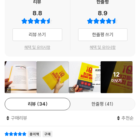
갔으며 일을 뛰어넘어 자신만의 삶의 방식을 목표로 살고 있다고 한다. 그
리뷰
한줄평
56. 최고 경영진이야말로 화장실 청소를 해야 한다
타나는 법이다.
들의 일 잘하는 요령은 무엇일까? 저자에 따르면 기본은 기본으로 실천하
8.8
8.9
: 부하 직원은 상사의 뒷모습을 보고 성장한다
_일머리 법칙 3 이기는 마음가짐 p.153
고 여기에 엑스트라 원 마일 앞으로 나아가는 것이라고 한다. 이 책을 통해
57. 윗선의 솔선수범이 조직의 사기를 좌우한다: 최선을 다해야 주위 사람
자신의 일머리를 진단하고 직장인으로서, 한 인간으로서 삶의 주인이 되는
이 따른다
‘벼는 익을수록 고개를 숙인다’는 속담도 있지만 실제 비즈니스 세계에서
시작점이 될 것이다.
58. 200명 중 200등이라는 최악의 평가를 받은 불량 상사
리뷰 쓰기
한줄평 쓰기
는 고개를 숙이기 때문에 벼가 익는다.
: 부하 직원이 신뢰하지 않는 상사의 슬픈 말로
_일머리 법칙 4 사람을 향한 리더십 p.186
“저, 다 아는 얘긴데요?”
혜택 및 유의사항
혜택 및 유의사항
일머리 법칙 4 CHECK POINT
아이디어만 가득한 사람은 평범한 행동가를 이길 수 없다!
눈에 띄는 양지에 핀 꽃은 직속 상사가 아니라도 누구나 볼 수 있다. 좋은
일머리 법칙 5. 세상 어디에도 없는 자아실현
상사라면 주위에서는 잘 알지 못하는 부하 직원의 공로를 양지로 끌어내
이 책은 성공하는 최고들의 77가지 일머리 법칙을 제안하고 있다. 그중에
: 자신을 알아야 자기다운 인생을 충실하게 보낼 수 있다
회사 안팎에 널리 알릴 수 있어야 한다. 특히 잘한 일은 하나하나 거론하며
12
서도 저자가 강조하는 것은 ‘행동력’이다. 똑똑하기만 하고 신중한 사람보
59. 하고 싶은 일마저 ‘선택과 집중’하지 않아도 된다: 하고 싶은 일은 전부
칭찬을 아끼지 않아야 상대의 동기부여를 높일 수 있다.
더보기
다는‘IQ’는 평범하지만 남보다 앞서 움직이는 행동력 있는 사람이 결국 뭔
다 해본다
_일머리 법칙 4 사람을 향한 리더십 p.208
가를 이루어낸다는 것이다. 또한 이 책은 우리가 당연하다고 여기는 일의
2
10
60. ‘엘리트 트랩’에 주의하라: 매일 자신의 마음과 마주하는 습관을 들여
기본이라는 것을 실천하고 있는지 자신을 점검하게 한다. 이를 시도해본
라
원체험의 힘은 강하다. 강렬한 에너지를 끓어오르게 하는 원체험을 가진
리뷰
34
한줄평
41
사람은 알 것이다. 꾸준한 실천이 얼마나 어려운지를. 그래서 돌다리만 두
61. 천직에 은퇴란 없다: ‘빠져들 수 있는 일’이 인생의 기회비용을 높인다
사람은 인생의 길을 걷다가 얻게 된 호화로운 생활에 만족하지 않고 자아
드리고 끊임없이 자기계발만 하며 공부를 핑계로 실천하지 않아 돌다리를
62. 이기는 분야에서 승부한다: 좋아하지도 잘하지도 않는 일에 인생을 걸
실현을 향해 돌진할 수 있다. 자신의 기준점을 잊지 않는 사람은 흔들리지
구매리뷰
추천순
깨드리고 마는 사람들에게 경각심을 주고 있다. 성장과 성공의 비법은 대
지 않는다
않는 신념으로 그 희망을 현실로 바꾸어간다.
단하고 특별한 것이 아닐 수도 있다. 우리가 고칠 수 있는 사소한 습관의 누
63. 무기력한 백수가 종합소득세 신고를 하기까지: 좋아하는 일에 빠져들
_일머리 법칙 5 세상 어디에도 없는 자아실현 p.249
종이책
구매
적인 것이다.
면 인생이 바뀐다