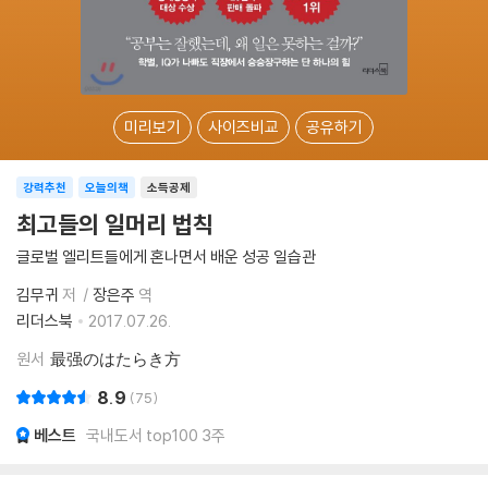
미리보기
사이즈비교
공유하기
강력추천
오늘의책
소득공제
최고들의 일머리 법칙
글로벌 엘리트들에게 혼나면서 배운 성공 일습관
김무귀
저
장은주
역
리더스북
2017.07.26.
원서
最强のはたらき方
8.9
75
베스트
국내도서 top100 3주