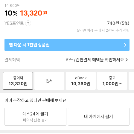
14,800
원
10
13,320
YES포인트
740원 (5%)
5만원 이상 구매 시 2천원 추가 적립
앱 다운 시 1천원 상품권
결제혜택
카드/간편결제 혜택을 확인하세요
종이책
eBook
중고
원서
13,320
원
10,360
원
1,000
원~
이미 소장하고 있다면 판매해 보세요.
예스24에 팔기
내 가게에서 팔기
바이백 신청 불가