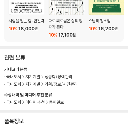
하다
27. 스트레스는 이월하지 않는다: 일상을 지켜주는 ‘미친 취미’를 가져라
28. 경제지 대신 만화를 읽는 엘리트들: 일도 인생도 ‘노는 마음’이 중요
사람을 얻는 힘 : 인간력
때로 외로움은 삶의 방
스님의 청소법
29. 나만의 버전 2.0을 향하여: 아무리 바빠도 공부할 시간을 충분히 확보
패가 된다
10
18,000
10
16,200
%
%
원
원
한다
10
17,100
%
원
30. ‘남의 씨름판’에서도 최소 3등은 하라: 기초와 폭넓은 교양이 중요
31. 공부만 하고 실천하지 않는 ‘자기계발 바보’: 승부는 아이디어보다 실
행력으로 결정된다
관련 분류
일머리 법칙 2 CHECK POINT
카테고리 분류
일머리 법칙 3. 이기는 마음가짐
국내도서
자기계발
성공학/경력관리
: 자신의 일에 주체적으로 몰두하는 사람이 성공한다
국내도서
자기계발
기획/정보/시간관리
32. 위에서 시키는 업무는 당연히 재미없다: 하고 싶은 일을 찾아서 하는
사람이 이긴다
수상내역 및 미디어 추천 분류
33. 자신이 해야 할 일은 스스로 생각한다: 능동적으로 ‘업무의 시작점’이
국내도서
미디어 추천
동아일보
돼라
34. 멀리 내다보고 장기적 이익을 우선하라: 상황에 반응만 하지 말고 상
품목정보
황을 만들어내라
35. 돌다리를 두드리다 못해 깨뜨리는 이류: 먼저 행동하는 사람이 이긴다