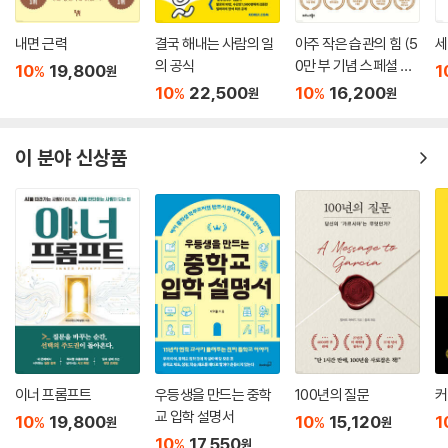
내면 근력
결국 해내는 사람의 일
아주 작은 습관의 힘 (5
세
의 공식
0만 부 기념 스페셜 에
10
19,800
1
%
원
디션)
10
22,500
10
16,200
%
%
원
원
이 분야 신상품
이너 프롬프트
우등생을 만드는 중학
100년의 질문
커
교 입학 설명서
10
19,800
10
15,120
1
%
%
원
원
10
17,550
%
원