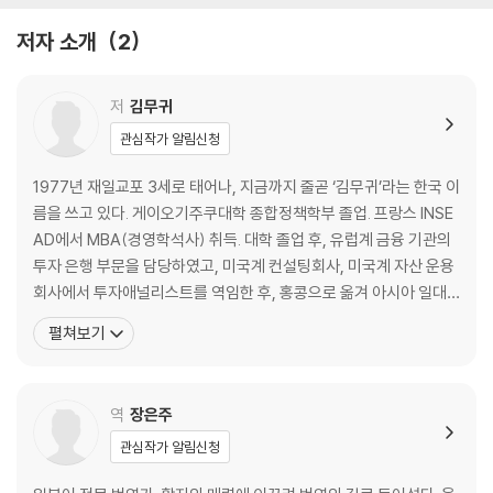
6. 자료는 심플하게 한 장으로: 전체적인 큰 그림을 가장 먼저 공유한다
저자 소개
2
7. 신은 ‘디테일’에 있다: 사소한 실수에도 수치심을 느끼는 책임감이 중요
8. ‘맥킨지식’이라고 다 옳은 것은 아니다: 사람마다 커뮤니케이션 방법은
다르다
저
김무귀
9. ‘신뢰감을 주는 나만의 음색’을 찾아라: 목소리는 인격을 드러낸다
관심작가 알림신청
10. 대화를 잘하려면 잘 듣자: 적극적인 듣기가 신뢰관계를 구축한다
11. ‘프레임 워크, MECE, 로직 트리’ 따위에 얽매이지 말자
1977년 재일교포 3세로 태어나, 지금까지 줄곧 ‘김무귀’라는 한국 이
: 어떻게든 전하고자 하는 열정이 중요
름을 쓰고 있다. 게이오기주쿠대학 종합정책학부 졸업. 프랑스 INSE
12. ‘같은 이야기’를 반복할 줄 아는 만담가가 돼라
AD에서 MBA(경영학석사) 취득. 대학 졸업 후, 유럽계 금융 기관의
: 농담까지 계산하는 101번째 프레젠테이션의 완성도
투자 은행 부문을 담당하였고, 미국계 컨설팅회사, 미국계 자산 운용
13. 책상, 가방의 정리 상태를 보면 업무의 생산성을 알 수 있다
회사에서 투자애널리스트를 역임한 후, 홍콩으로 옮겨 아시아 일대
: 정리 능력은 생산성의 상징
의 사모펀드에 종사했다. 프랑스, 싱가포르, 중국에서의 유학을 거쳐,
펼쳐보기
14. 자신만 알 수 있는 ‘이류의 정리’
바이 아웃 펀드도 진행했다. 현재는 싱가포르를 거점으로 전 세계 벤
: 자신을 위한 정리가 아닌 팀을 위한 정리가 필요
처 기업의 투자와 지원을 하고 있다(www.insead.vc). 영어, 중국
15. IQ vs 붙임성, 누구의 손을 들어줄까?
어, 한국어, 일본어를 구사한다.
역
장은주
: 타인과 따뜻한 관계를 만드는 힘이 학벌, IQ보다 우위
일머리 법칙 1 CHECK POINT
관심작가 알림신청