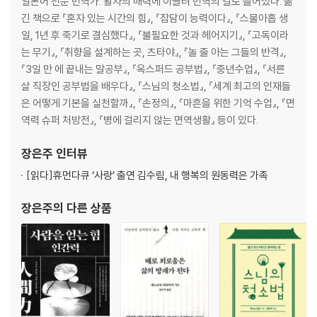
일본어 전문 번역가. 활자의 매력에 이끌려 번역의 길로 들어섰다. 옮
일머리 법칙 2. 엄격한 자기 관리
긴 책으로 『혼자 있는 시간의 힘』, 『잡담이 능력이다』, 『스물아홉 생
: 사소한 습관이 성과를 좌우한다
일, 1년 후 죽기로 결심했다』, 『불필요한 것과 헤어지기』, 『고독이라
16. 닭이 먼저인가, 내가 먼저인가!?: 일찍 일어나는 것은 ‘자기 관리’의 상
는 무기』, 『취향을 설계하는 곳, 츠타야』, 『놀 줄 아는 그들의 반격』,
징
『3일 만 에 끝내는 말공부』, 『옥스퍼드 공부법』, 『중년수업』, 『서른
17. 자는 동안만큼은 빌 게이츠를 이기자!: 수면은 양보다 질
살 직장인 공부법을 배우다』, 『스님의 청소법』, 『세계 최고의 인재들
18. 시간 엄수는 협업을 위한 최소한의 조건: 약속 시간과 마감 일자를 사
은 어떻게 기본을 실천할까』, 『손정의』, 『마흔을 위한 기억 수업』, 『면
수하자
역력 슈퍼 처방전』, 『병에 걸리지 않는 면역생활』 등이 있다.
19. 시간 배분에서 결과의 차이가 시작된다
: 우선순위를 매겨 ‘편한 일’이 아닌 ‘해야 할 일’을 하자
장은주
인터뷰
20. 역시 사람은 가꾸기 나름?: TPO룰 고려한 복장의 중요성
21. 제대로 차려입은 파티 의상, 일생일대의 승부처
[읽다]
휴먼다큐 ‘사랑’ 출연 김수림, 내 행복의 원동력은 가족
: 격식이 요구될수록 철저하게 차려입는다
장은주
의 다른 상품
22. 겉치레나 주위의 평가에 흔들리지 말자: 자신만의 철학이 담긴 쇼핑
23. 납득할 수 없는 돈은 땡전 한 푼 쓰지 않는다
: 깐깐한 경제관념은 두터운 신용을 낳는다
24. 뚱뚱한 일류는 없다: 다이어트는 ‘자제력’의 상징
25. 엘리트는 머리보다 몸에서 차이가 난다
: 건강이야말로 의식, 동기부여, 사고, 행동의 기본
26. ‘스트레스 충당금’을 쌓자: 큰 성공을 거둔 사람은 스트레스 내성도 강