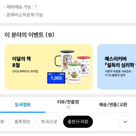
해외배송 가능
문화비소득공제 가능
이 분야의 이벤트
9
리뷰/한줄평
도서정보
배송/반품/교환
75
분류
품목정보
책 속으로
출판사 리뷰