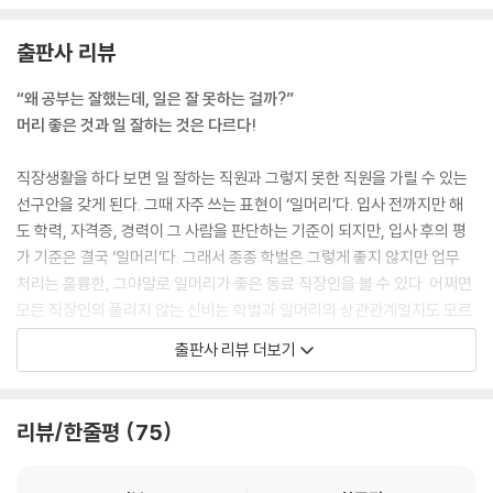
44. 운전기사는 모든 것을 꿰뚫고 있다: 상대의 직급에 따라 태도를 바꾸
지 않는다
일상의 일에서 벗어나 자신의 관심 사항이나 욕구를 채울 수 있는 취미의
출판사 리뷰
45. 고개를 숙이니까 벼가 익는다: 겸손이 일류와 이류의 분기점
시간을 갖는 것은 매우 중요하다. ‘자신에게 맞는 스트레스 해소’는 업무 생
46. 신뢰야말로 리더십의 기본: 리더십의 기본은 신뢰감과 위기관리
산성을 크게 좌우하는 중요한 습관
“왜 공부는 잘했는데, 일은 잘 못하는 걸까?”
47. 나쁜 소식을 먼저 전하라: 똑똑한 거짓말쟁이보다 우직한 바보가 신뢰
임과 동시에 일의 스트레스로 무너진 정신 균형을 회복하여 좋은 컨디션으
머리 좋은 것과 일 잘하는 것은 다르다!
를 얻는다
로 다시 일에 전력투구하기 위해서도 반드시 필요하다.
48. 신뢰를 저축하라: 눈앞의 이익보다 내일의 신뢰를 중시한다
_일머리 법칙 2 엄격한 자기 관리 p.116
직장생활을 하다 보면 일 잘하는 직원과 그렇지 못한 직원을 가릴 수 있는
49. 부하 직원을 소중히 여기는 기업문화를 만든다: 존중받고 있음을 실감
선구안을 갖게 된다. 그때 자주 쓰는 표현이 ‘일머리’다. 입사 전까지만 해
하게 한다
언제까지나 ‘스킬 향상’과 ‘결전의 그날에 대비한 준비’라는 명분 하에 자기
도 학력, 자격증, 경력이 그 사람을 판단하는 기준이 되지만, 입사 후의 평
50. 부하 직원의 경조사는 만사를 제치고 챙긴다: 부하 직원의 사생활을
계발에만 힘쓰고있어서는 안 된다. ‘이 공부가 재미있다’는 이유만으로 공
가 기준은 결국 ‘일머리’다. 그래서 종종 학벌은 그렇게 좋지 않지만 업무
존중하라
부에만 몰두하는 사람은 ‘자기계발 맹신자’가 되어 결국 자아실현과는 점
처리는 훌륭한, 그야말로 일머리가 좋은 동료 직장인을 볼 수 있다. 어쩌면
51. 부하 직원의 시장가치를 높인다: 부하 직원의 자아실현을 지원한다
점 거리가 멀어진다. 이런 ‘자기계발 맹신’은 기업가 정신으로 응징해야 한
모든 직장인의 풀리지 않는 신비는 학벌과 일머리의 상관관계일지도 모르
52. 비용을 들여서라도 부하 직원에게 재미있는 일을 시킨다
다. 공부왕, 비평가로 끝날 게 아니라 직접 발 벗고 행동가로 나서는 게 훨
겠다.
출판사 리뷰 더보기
: 부하 직원의 성장은 기업의 경쟁력 강화의 원동력이 된다
씬 중요하다.
53. 보이지 않는 공로에 더 큰 칭찬을: 부하 직원을 칭찬하여 동기를 부여
_일머리 법칙 2 엄격한 자기 관리 p.129
이 책의 저자는 외국에서의 다양한 직장, 학업 경험을 쌓으면서 다양한 글
한다
로벌 엘리트들을 만났다. 그들은 공부머리보다 일머리가 뛰어난 이들로,
리뷰/한줄평
75
54. 상사의 눈이 곳곳에 있음을 알려라: 긴장감이 부하 직원을 성장시킨다
어떤 일이라도 철저하고 깐깐하게 처리하는 자세에서 중요한 일도 기대하
밤낮으로 책상을 지키지 않고도 성과를 냈고 철저한 자기 관리로 삶과 업
55. 부하 직원을 데리고 그만둘 수 있는 사람이 크게 성공한다
게 만드는 ‘강한 고집’이 느껴진다. 하나하나의 일의 질에 얼마나 철저한가,
무의 조화를 이루어냈다. 뿐만 아니라 사람들이 따르는 리더로 성장해 나
: 자신의 가치와 앞으로의 성과를 가늠하는 척도
무엇을 이상으로 할 것인가. 이러한 ‘눈높이’에 일을 대하는 자세 전반이 나