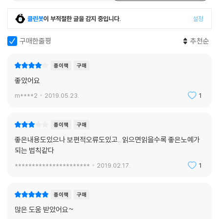
저자는 “일 자체가 인생의 목표가 되어서는 안 된다. 자신의 가치관으로 인
생을 살아가 자신을 좋아할 수 있어야 한다.”라고 말하고 있다. 이 책은 얼
클린봇
이 부적절한 글을 감지 중입니다.
설정
핏 보면‘일하는 법의 교과서’ 같지만 본질적으로는‘새로운 삶의 방식에 관
한 자기계발서’이다. 사회가 강요하는 가치관이 아닌 자신의 가치관을 중
구매한줄평
추천순
시하고 자신이 하고 싶은 것, 잘하는 것을 소중히 여길 수 있어야 한다는 것
이다. 그리고 더 나아가 자아실현을 위해‘주위가 반대하는 자신의 결단’에
종이책
구매
보다 자신감과 용기를 갖기 바라는 것이다. 부디 이 책을 다 읽을 무렵에는
좋았어요
긍정적인 동기부여가 끓어올라 자기 긍정감이 높아져 있기 바란다.
m****2
2019.05.23.
1
종이책
구매
좋은내용도있으나 보편적오류도있고.. 읽으면읽을수록 좋은노예가
되는 법칙같다
**********************
2019.02.17.
1
종이책
구매
많은 도움 받았어요~