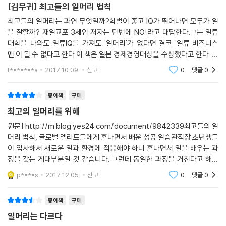
[김무귀] 최고들의 일머리 법칙
64. 존재의식을 걸고 일한다: ‘일하는 이유’를 납득한다
Now or Never. 지금의 ‘쾌적함’에 머물 것인가, 당장 뛰쳐나가 더욱 날아
신입사원부터 임원까지,
최고들의 일머리는 과연 무엇일까?학벌이 좋고 IQ가 뛰어나면 모두가 일
65. 원체험을 잊지 않는다: 가치관과 문제의식의 원점을 바라본다
오를 것인가. 이것은 선택의 문제지만 자아실현에 대한 욕구가 강한 사람
자신의 일에 리더가 될 모든 직장인들을 위한 일머리 지침서
을 잘할까? 재일교포 3세인 저자는 단번에 NO!라고 대답한다.그는 일류
66. 천직이 아니어도 괜찮다: 천직을 만나는 방법은 다양하다
에게는 대부분 이 ‘쾌적함’에서 뛰쳐나갈 용기가 있다. 이 한걸음을 내딛는
대학을 나와도 일류IQ를 가져도 '일머리'가 없다면 결코 '일류 비즈니스
67. 높은 목표와 뜻에 사람, 돈, 사회가 따른다: ‘사회적 사명감’을 드러낸
용기가 아이디어만 반짝하고 끝나는 사람과 비전을 실행하여 자아실현을
이 책은 신입이나 중견 그리고 베테랑을 불문하고 최적의 ‘비즈니스 연수·
맨'이 될 수 없다고 한다.이 책은 일본 경제경영대상을 수상했다고 한다. 이
다
이루는 사람의 차이를 낳는다.
사회인 연수의 교과서’가 될 수 있도록 구성하였다. 무엇보다 독자들이 ‘바
책이 왜 그런 큰 상을 받을 수 있었는지 한장 한장 넘기면서 이해할 수 있었
f*******a
2017.10.09.
신고
0
댓글
0
68. 너도나도 비전 기업: 일류를 목표로 하는 회사에 인재가 모인다
---본문 중에서
다. 나 역시 어느
로 나의 이야기’로 받아들일 수 있도록 경력을 단계별로 구성해 구체성과
69. 본인이 없어도 돌아가는 조직을 만든다
현실성을 높였다. 저명한 학자나 카리스마 넘치는 경영자의 책은 자칫하면
: 자신보다 우수한 인재를 모아 즐겁게 일할 동기를 부여한다
종이책
구매
‘뜬구름 잡는 이상’이 되기 쉽지만, 이 책은 신입이든, 부장이든, 사장이든
70. 함께 일하는 사람이 득을 보고 즐겁게 일도록 만드는 사람이 성공한다
최고의 일머리를 위해
모든 사람이 실천할 수 있는 ‘땅 위의 현실’을 구체적으로 엮었다.
: 인간은 논리로 생각하고 감정으로 움직이는 생물이다
원문] http://m.blog.yes24.com/document/9842339최고들의 일
71. 출가한 엘리트, 사랑을 찾아 떠난 엘리트: 일보다 중요한 것을 깨닫는
머리 법칙, 글로벌 엘리트들에게 혼나면서 배운 성공 일습관직장 초년생들
모든 직종에서 상사가 부하 직원에게 전하고 싶은 것, 장래에 유의해야 할
다
이 입사해서 새로운 일과 환경에 적응해야 하니 혼나면서 일을 배우는 과
것, 혼날 만한 것, 조언하고 싶은 것 중에서 특히 중요한 것을 선별해 담았
72. ‘돈의 수갑’에서 벗어나라: 5년 후에 죽는다면 지금 무엇을 할까
정을 갖는 게대부분일 것 같습니다. 그런데 동일한 과정을 거친다고 해서
다. 또한 수십 년의 경력을 쌓아야 얻을 수 있는 중요한 비즈니스상의 교훈
73. 석가와 이구아노돈의 가르침: 인생은 불과 한순간이다
다 성공 일습관을 배우는 것도 아니니...최고들의 일머리 법칙에서 가르쳐
을 미리 배울 수 있다. 관리직이나 지도자 직위에 있는 독자들을 훌륭한 리
p****s
2017.12.05.
신고
0
댓글
0
74. Now or Never: 지금 도전하지 않는 사람은 나중에도 도전하지 않는
주는 77가지의 일머리 교훈이
더로 성장시킬 조언도 잘 갈무리되어 있다. 뿐만 아니라 앞으로 창업을 고
다
려하고 있는 사람이나 취업 활동 중인 학생, 정년 퇴직자를 포함하여 자신
종이책
구매
75. 청춘은 영원하다: 나이를 핑계로 포기하지 않는다
이 정말 하고 싶은 일이 무엇인지를 고민하는 모든 사람에게도 중요한 지
일머리는 다르다
76. 자신을 자유롭게 하자: 세상에 휩쓸리지 않고 자신에게 솔직해진다
침이 될 것이다.