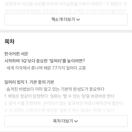
대’로부터 자신을 자유롭게 하여 자아실현을 이루기 바란다.”고 말한다. 인
생이 ‘타인에게 떠밀린 가치관’과 ‘스스로 선택한 가치관’ 사이의 줄다리기
라면 회사는 그 선택의 최대 효과를 시험하는 장이 될 것이다. 사람마다 일
책소개 더보기
에 부여하는 의미는 다르겠지만 일이 자아실현에 미치는 영향은 무시할 수
없다. 그렇기 때문에 이 책을 통해 어떻게 일할 것인지를 고민함으로써 어
떤 인생을 살아갈 것인지 성찰하는 계기가 될 것이다.
목차
한국어판 서문
시작하며 ‘IQ’보다 중요한 ‘일머리’를 높이려면?
: 세계 각국에서 혼나며 배운 77가지 일머리 교훈
일머리 법칙 1. 기본 중의 기본
: 숨겨진 비법보다 이미 알고 있는 기본의 완성도가 중요하다
1. 메일은 칼같이 답장한다: 일류는 ‘할 수 있는 일’을 바로바로 한다
2. 글자 수를 조정하라: 군더더기 없는 효과적인 커뮤니케이션에 힘쓴다
3. 일 잘하는 사람일수록 메모광: 일류가 하는 일에는 ‘빈틈’이 없다
4. 일류의 메모는 피라미드 구조: 논리적 사고 능력은 일의 디테일에 드러
목차 더보기
난다
5. ‘화이트보드의 달인’이 되자: 생각을 글로 정리하는 것이 리더십의 기본