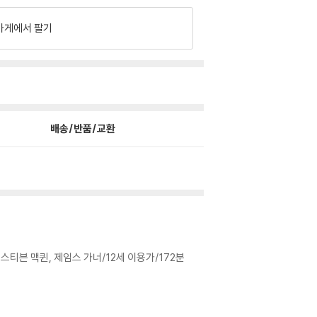
가게에서 팔기
배송/반품/교환
스티븐 맥퀸, 제임스 가너/12세 이용가/172분