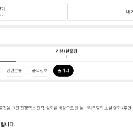
팔기
내 
불가
리뷰/한줄평
1
관련분류
품목정보
줄거리
전을 그린 전쟁액션 걸작. 실화를 바탕으로 한 폴 브리크힐의 소설 영화./주연: 
드립니다.