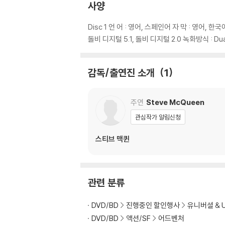
사양
디스크에 미세한 잔 흠집이 남아있거나 인쇄 면이
다.
Disc 1 언 어 : 영어, 스페인어 자 막 : 영어, 
돌비 디지털 5.1, 돌비 디지털 2.0 녹화방식 : 
※ 교환/반품 안내
1) 불량으로 인한 교환/반품 요청 시에는 불량 
관련 사진과 동영상 및 재생 기기 모델명을 첨부
감독/출연진 소개
1
2) 사양 오인지, 오 구매, 변심 사유로의 반품은
3) 스틸북 한정판, 초회 한정판의 경우 제작 
주연
Steve McQueen
4) 한정판 상품의 변심, 오구매로 인한 반품은 
관심작가 알림신청
스티브 맥퀸
관련 분류
DVD/BD
진행중인 할인행사
유니버셜 & 
DVD/BD
액션/SF
어드벤처