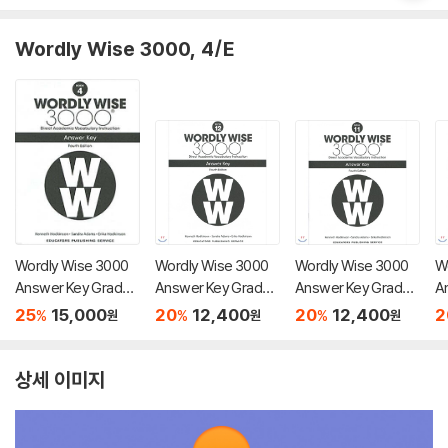
Wordly Wise 3000, 4/E
Wordly Wise 3000
Wordly Wise 3000
Wordly Wise 3000
W
Answer Key Grade
Answer Key Grade 1
Answer Key Grade 1
A
4, 4/E
2, 4/E
1, 4/E
0,
25
15,000
20
12,400
20
12,400
2
%
%
%
원
원
원
상세 이미지