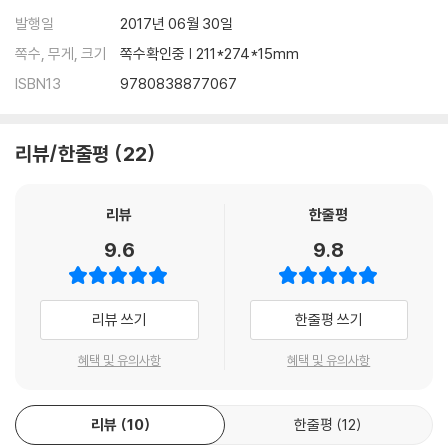
nd Talk" activities that include instructions to discuss and act
발행일
2017년 06월 30일
out word knowledge.
쪽수, 무게, 크기
쪽수확인중 | 211*274*15mm
- Differentiated reading passages and teacher support to hel
ISBN13
9780838877067
p teachers work with students struggling with grade-level co
ntent.
- 12 months of access to Quizlet's pre-loaded Wordly Wise 3
리뷰/한줄평
22
000 approved study sets -a fun and engaging learning app th
at reinforces vocabulary words through study and game activi
ties.
리뷰
한줄평
9.6
9.8
리뷰 쓰기
한줄평 쓰기
혜택 및 유의사항
혜택 및 유의사항
리뷰
10
한줄평
12