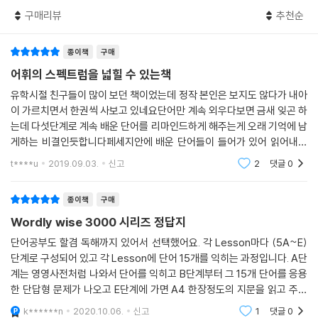
구매리뷰
추천순
종이책
구매
어휘의 스펙트럼을 넓힐 수 있는책
유학시절 친구들이 많이 보던 책이었는데 정작 본인은 보지도 않다가 내아
이 가르치면서 한권씩 사보고 있네요단어만 계속 외우다보면 금새 잊곤 하
는데 다섯단계로 계속 배운 단어를 리마인드하게 해주는게 오래 기억에 남
게하는 비결인듯합니다페세지안에 배운 단어들이 들어가 있어 읽어내려
가면서 자연스럽게 반복하며 활용하니까 기억하기도 쉽고 영어를 한국어
t****u
2019.09.03.
신고
2
댓글
0
로 바꿔 기억할 필
종이책
구매
Wordly wise 3000 시리즈 정답지
단어공부도 할겸 독해까지 있어서 선택했어요. 각 Lesson마다 (5A~E)
단계로 구성되어 있고 각 Lesson에 단어 15개를 익히는 과정입니다. A단
계는 영영사전처럼 나와서 단어를 익히고 B단계부터 그 15개 단어를 응용
한 단답형 문제가 나오고 E단계에 가면 A4 한장정도의 지문을 읽고 주관
식 문제를 푸는 식입니다.총 20 lesson 이고 홀수 lesson 유형과 짝수 le
k******n
2020.10.06.
신고
1
댓글
0