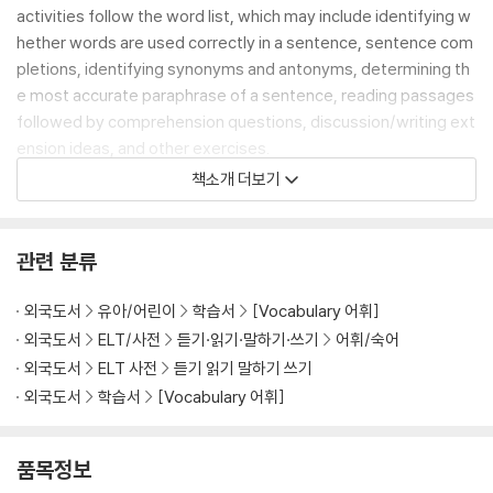
activities follow the word list, which may include identifying w
hether words are used correctly in a sentence, sentence com
pletions, identifying synonyms and antonyms, determining th
e most accurate paraphrase of a sentence, reading passages
followed by comprehension questions, discussion/writing ext
ension ideas, and other exercises.
책소개 더보기
This book also comes with 12 months of access to Quizlet (wi
th Grade 10 words pre-loaded), in which students practice lea
rning words and definitions in an ad-free environment, test th
관련 분류
emselves on their knowledge, and play motivating games to r
einforce long-term retention of words.
외국도서
유아/어린이
학습서
[Vocabulary 어휘]
외국도서
ELT/사전
듣기·읽기·말하기·쓰기
어휘/숙어
This 4th Edition of Wordly Wise 3000 helps students link
외국도서
ELT 사전
듣기 읽기 말하기 쓰기
vocabulary and reading comprehension through:
외국도서
학습서
[Vocabulary 어휘]
- New, engaging activities that provide a greater variety for st
udents and align with current state and national standards.
품목정보
- An emphasis on peer sharing and interaction through "Turn a