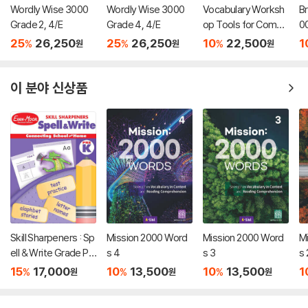
Wordly Wise 3000
Wordly Wise 3000
Vocabulary Worksh
Br
Grade 2, 4/E
Grade 4, 4/E
op Tools for Compr
0
ehension Green (G-
25
26,250
25
26,250
10
22,500
1
%
%
%
원
원
원
3) : Student Book
이 분야 신상품
Skill Sharpeners : Sp
Mission 2000 Word
Mission 2000 Word
M
ell & Write Grade Pr
s 4
s 3
s 
e-K
15
17,000
10
13,500
10
13,500
1
%
%
%
원
원
원