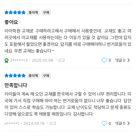
sson 유형으로 다릅니다.각
종이책
구매
좋아요
아이학원 교재로 구매하라고해서 구매해서 사용중인데.. 교재도 좋고..여
러곳에서 이교재를 사용하는데는 다 이유가 있을 것 같아요..그런데 답지
도 포함해서 팔았으면 좋겠어요..답지를 따로 구매해야하니 번거로움이 있
네요. 무튼 교재는 좋습니다~
2******3
2025.05.08.
신고
0
댓글
0
종이책
구매
만족합니다
아이들이 계속 해 오던 교재를 한국에서 구할 수 있어 너무 편리합니다. 미
국에 가서 직접 구매해 와야 하는 번거로움이 없으니 너무 좋습니다. 답안
이 있어 스스로 학습도 가능합니다. 교재 난이도도 적당하고 문제 종류도
다양해 앞으로도 쭉 애용할 예정입니다. 감사합니다.
u*****1
2024.09.19.
신고
0
댓글
0