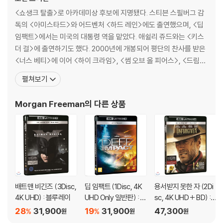
<쇼생크 탈출>로 아카데미상 후보에 지명됐다. 스티븐 스필버그 감
독의 <아미스타드>와 어드벤처 <하드 레인>에도 출연했으며, <딥
임팩트>에서는 미국의 대통령 역을 맡았다. 애쉴리 쥬드와는 <키스
더 걸>에 출연하기도 했다. 2000년에 개봉되어 평단의 찬사를 받은
<너스 베티>에 이어 <하이 크라임>, <썸 오브 올 피어스>, <드림캐
쳐> 등의 대표작에서 호연했다. 1993년 모건 프리만은 대니 글로버
펼쳐보기
와 알프레 우다드를 출연시킨 <보파>를 감독하기도 했다.[필모그래
피]더 독 + 10분단편()|주연배우 드라이빙 미스 데이지(1989)|주
Morgan Freeman
의 다른 상품
연배우 쟈니 핸섬(1989)|주연배우 의적
배트맨 비긴즈 (3Disc,
딥 임팩트 (1Disc, 4K
용서받지 못한 자 (2Di
4K UHD) : 블루레이
UHD Only 일반판) : 블
sc, 4K UHD + BD) :
루레이
블루레이
28
31,900
19
31,900
47,300
%
%
원
원
원