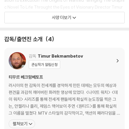
ation to Execution The Origins of Wanted : Bringing The Graphi
c Novel To Life Throught the Eyes of Visionary Director Timur
Bekmambetov Wanted : Motion Comics The Making of Wante
사양 더보기
d : The game 사운드포맷 : DTS-HD 5.1 돌비디지털 5.1
감독/출연진 소개
4
감독
Timur Bekmambetov
관심작가 알림신청
티무르 베크맘베토프
러시아의 한 감독이 전세계를 경악하게 만든 데에는 모두의 예상과
편견을 과감히 깨어버린 화려한 영상에 있었다. <나이트 워치> <데
이 워치> 시리즈를 통해 전세계 팬들에게 확실히 눈도장을 찍은 그
는, 안젤리나 졸리, 제임스 맥어보이 주연 <원티드>를 통해 확실히
그 이름을 떨쳤다. MTV 스타일의 감각적이고, 액션의 패러다임을 뒤
집어 엎을 만큼 화려하고 대담한 영상들은 그를 할리우드의 적극적인
펼쳐보기
러브콜을 받는 스타 감독 대열에 합류케 했다. <9>은 그의 화려한 영