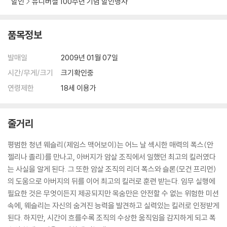
할인
유니버셜 100주년 기념 할인행사
품목정보
발매일
2009년 01월 07일
시간/무게/크기
크기확인중
연령제한
18세 이용가
줄거리
평범한 청년 웨슬리(제임스 맥어보이)는 어느 날 섹시한 매력의 폭스(안
젤리나 졸리)를 만나고, 아버지가 암살 조직에서 일했던 최고의 킬러였다
는 사실을 알게 된다. 그 또한 암살 조직의 리더 폭스와 슬론(모건 프리먼)
의 도움으로 아버지의 뒤를 이어 최고의 킬러로 훈련 받는다. 임무 실행에
필요한 것은 무엇이든지 제공되지만 목숨만은 안전할 수 없는 위험한 미션
속에, 웨슬리는 자신의 숨겨진 능력을 발견하고 실력있는 킬러로 인정받게
된다. 하지만, 시간이 흐를수록 조직의 수상한 움직임을 감지하게 되고 폭