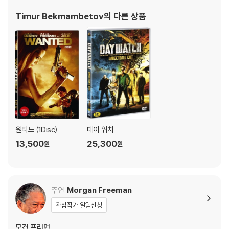
상 미학이 곳곳에 포진되어 관객들의 시선을 단 한 순간도 스크린에
Timur Bekmambetov
의 다른 상품
서 떼지 못하게 한다. 실사 영화 보다 박진감 넘치는
원티드 (1Disc)
데이 워치
13,500
25,300
원
원
주연
Morgan Freeman
관심작가 알림신청
모건 프리먼