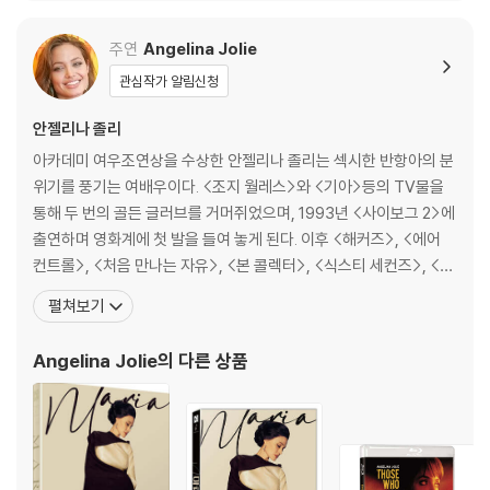
주연
Angelina Jolie
관심작가 알림신청
안젤리나 졸리
아카데미 여우조연상을 수상한 안젤리나 졸리는 섹시한 반항아의 분
위기를 풍기는 여배우이다. <조지 월레스>와 <기아>등의 TV물을
통해 두 번의 골든 글러브를 거머쥐었으며, 1993년 <사이보그 2>에
출연하며 영화계에 첫 발을 들여 놓게 된다. 이후 <해커즈>, <에어
컨트롤>, <처음 만나는 자유>, <본 콜렉터>, <식스티 세컨즈>, <오
리지날 신> 등 다양한 장르의 영화에 출연하며 실로 배우로서의 무한
펼쳐보기
한 가능성을 보여준다. 1996년 <해커즈>에서 중성적인 매력을 보이
는 케이트 리비역을 맡아 출연하여 대중에게 알려지기 시작했다. 또
Angelina Jolie
의 다른 상품
한 그녀에게 아카데미 여우조연상의 영예