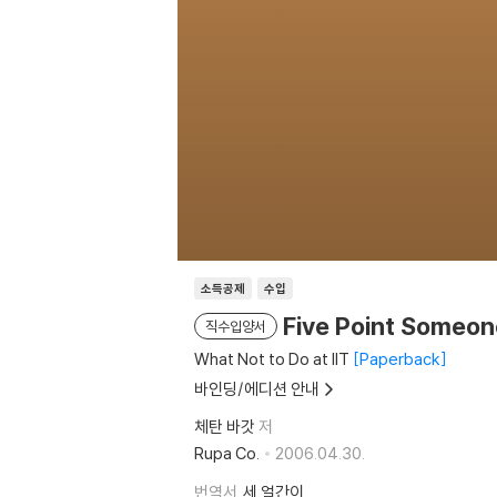
소득공제
수입
Five Point Someon
직수입양서
What Not to Do at IIT
Paperback
바인딩/에디션 안내
체탄 바갓
저
Rupa Co.
2006.04.30.
번역서
세 얼간이