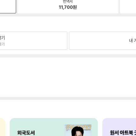
번역서
11,700
원
팔기
내 
불가