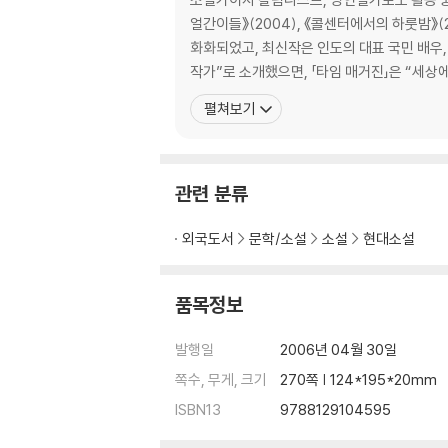
얼간이들》(2004), 《콜센터에서의 하룻밤》(20
화화되었고, 최신작은 인도의 대표 국민 배우, 
작가”로 소개했으면, 「타임 매거진」은 “세상
펼쳐보기
관련 분류
외국도서
문학/소설
소설
현대소설
품목정보
발행일
2006년 04월 30일
쪽수, 무게, 크기
270쪽 | 124*195*20mm
ISBN13
9788129104595