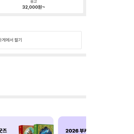
중고
32,000
원~
가게에서 팔기