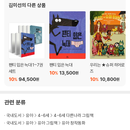
김미선
의 다른 상품
팬티 입은 늑대 1~7권
팬티 입은 늑대
우리는 ★ 슈퍼 히어로
세트
즈
10
13,500
%
원
10
94,500
10
10,800
%
%
원
원
관련 분류
국내도서
유아
4-6세
4-6세 다른나라 그림책
국내도서
유아
유아 그림책
유아 창작동화