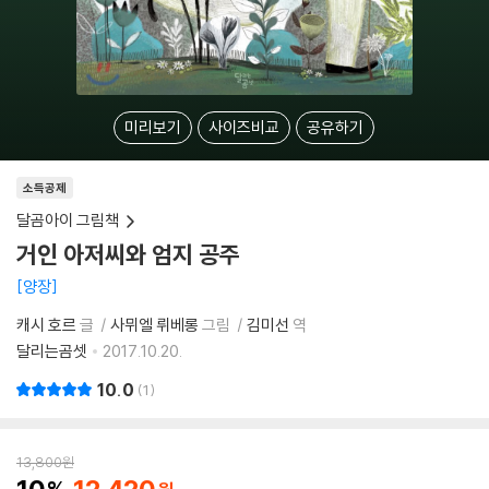
미리보기
사이즈비교
공유하기
소득공제
달곰아이 그림책
거인 아저씨와 엄지 공주
양장
캐시 호르
글
사뮈엘 뤼베롱
그림
김미선
역
달리는곰셋
2017.10.20.
10.0
1
13,800
원