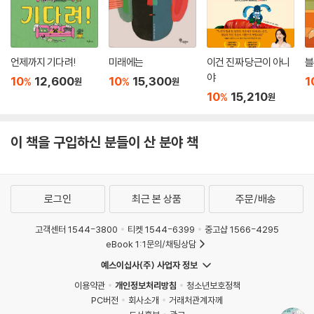
너무 편안하게 그 순간을 즐길 수 있었다. 즉 거인처럼 그저 ‘어깨의 힘을
빼고, 아이에게 주도권을 넘겨주면’ 되는 것이다. 너무 많은 것을 주려고도,
끊임없이 아이와 무언가를 하려고 하지 않아도 충분히 좋은 부모가 될 수
언제까지 기다려!
미래에는
이건 진짜 당근이 아니
블
있다는 것이다!
야
10
12,600
10
15,300
1
%
%
원
원
아이들은 본능적으로 알고 있다. 부모가 자신을 사랑한다는 것을. 그리고
10
15,210
%
원
부모 없이는 세상을 살아가기 힘들다는 것을. 그래서 그 사랑이 오래 유지
될 수 있도록 노력한다. 그러니 부모는 바통을 아이들에게 넘기고 아이가
제대로 된 길로 가는지만 지켜보면 될 일이다. 이것이 바로 세 아이를 키우
이 책을 구입하신 분들이 산 분야 책
며 끊임없이 아이들을 관찰하고 자신을 성찰한 작가 캐시 호르가 우리에게
던지는 귀중한 메시지이다.
로그인
최근 본 상품
주문/배송
■ 대형 판형과 세련된 일러스트가 돋보이는 현대판 클래식
《거인 아저씨와 엄지 공주》를 손에 들고 가장 처음 느끼는 감정은 ‘크
고객센터 1544-3800
티켓 1544-6399
중고샵 1566-4295
다!’는 것이다. 거인의 덩치가 최대한 부각될 수 있는 커다란 판형을 선택함
eBook 1:1문의/채팅상담
으로써 ‘작디작은 아이’와의 대비를 극적으로 보여주고자 한 출판사의 의
예스이십사(주) 사업자 정보
도가 엿보인다. 또한 아름다운 이야기에 걸맞은 부드럽고 세련된 일러스트
가 어우러져 《거인 아저씨와 엄지 공주》는 더욱 깊이 있는 작품으로 탄생
이용약관
개인정보처리방침
청소년보호정책
PC버전
회사소개
거래처관계자께
할 수 있었다.