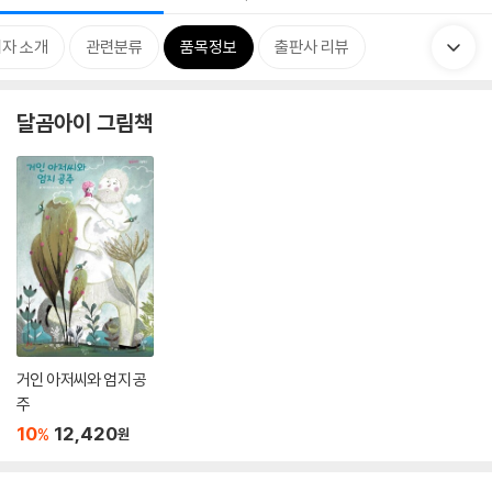
자 소개
관련분류
품목정보
출판사 리뷰
달곰아이 그림책
거인 아저씨와 엄지 공
주
10
12,420
%
원