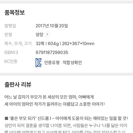
품목정보
발행일
2017년 10월 20일
판형
양장
쪽수, 무게, 크기
32쪽 | 604g | 262*367*10mm
ISBN13
9791187299035
KC인증
인증유형 : 적합성확인
출판사 리뷰
어느 날 갑자기 부모가 된 세상의 모든 엄마, 아빠에게
세 아이의 엄마인 작가가 들려주는 아름답고 소중한 이야기!
■ ‘좋은 부모 되기’ 신드롬 I - 아이에게 도움이 되는 재미있는 일을 할 것!
성인이 되어 결혼을 생각할 나이쯤 되면, 사람들은 누구나 ‘나를 닮은 아이
를 낳으면 어떨까?’ 하고 상상하게 된다. 아이를 갖는 것이 부담스럽고 싫