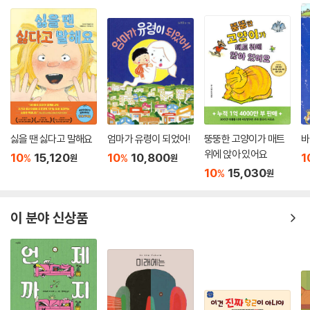
거움을 맛본다. 문제는 이런 기쁨을 누리기 위해서는 생각보다 많은 에너
지가 소모된다는 것이다. 아기가 되기 위해서는 나를 완전히 버리고 아이
와 똑같이 ‘유치해져야’ 하고 공차기 파트너나 괴물이 되기 위해서는 최소
한 20-30분은 달리고 소리칠 수 있는 체력이 있어야 하기 때문이다. 그래
서 아이들과 집중해서 30여분을 함께 놀면 심한 피로감이 밀려오는 게 현
실이다. 그래도 부모들은 노력한다. 아이의 환한 미소를 보며 함께 행복하
고, 내가 좋은 부모라는 만족감을 느끼기 위해서. 그런데 언제까지 이렇게
노력해야 하는 걸까? 아이가 돌이 될 때까지? 돌이 너무 어리다면 다섯 살
싫을 땐 싫다고 말해요
엄마가 유령이 되었어!
뚱뚱한 고양이가 매트
바
때쯤? 여전히 혼자 노는 게 어렵다면 열 살 때쯤? 끝이 보이지 않는 길 위
위에 앉아 있어요
10
15,120
10
10,800
1
%
%
원
원
에서 부모는 불안해지기 시작한다!
10
15,030
%
원
■ 진짜 좋은 부모란? - 정반합(正反合)의 통찰력!
《거인 아저씨와 엄지 공주》의 작가인 캐시 호르는 그 길로 계속 가면 안 된
이 분야 신상품
다고 한다. 어느 한쪽이 너무 많이 양보하고 희생하는 건 진정한 사랑도, 행
복도 아니라는 것이다. 둘 간의 균형을 맞춰 지속 가능한 사랑을 주고받아
야 한다는 것인데 말이 쉽지, 어떻게 그런 균형을 유지한단 말인가?
작가는 거인을 통해 답을 준다. 거인은 자신의 손을 잡아끈 아이의 손을 귀
찮다며 뿌리치지도, 아이가 한 제안이 어리석다며 물리치지도 않았다. 그
저 아이가 하자는 대로 보고, 하자는 대로 누웠을 뿐이다. 그러다보니 둘 다