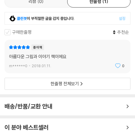
리뷰
0
한줄평
1
지루한 시간보내기일 수도 있다. 사과나무에서 사과를 따는 것도, 구름 속
에 머리를 쏙 집어넣는 것도 덩치 큰 거인에게는 쉽고 재미있는 일이지만
작고 힘없는 아이에게는 노력이 필요한, 힘겨운 일인 것처럼.
클린봇
이 부적절한 글을 감지 중입니다.
설정
■ ‘좋은 부모 되기’ 신드롬 II - 아이와 눈높이를 맞출 것!
구매한줄평
추천순
그래도 거인 아저씨는 현명하게 금세 어깨의 힘을 빼고 아이에게 고백한
다. ‘너를 너무 정신없게 만든 것 같아 미안하다’고. 자신의 눈높이에 맞춰
종이책
아이를 끌고 가는 것이 답이 아니라는 것을 빨리 깨달은 것이다. 그러자 이
아름다운 그림과 이야기 책이에요
번에는 아이가 거인에게 손을 내밀어 거인을 자기 세계로 끌어들인다. 아
m******0
2018.01.11.
0
이의 눈높이에서 본 세상은 경이로움 그 자체였다. 그동안 눈여겨보지 않
았던 꽃과 곤충들은 아름답고 신기했고, 그렇게 바라본 자연은 거인이 이
제껏 알고 있던 자연과는 전혀 다르게 보였다. 문제는 덩치 큰 거인이 아이
한줄평 전체보기
의 눈높이로 계속 세상을 볼 수 없다는 것이었다. 무릎을 꿇고 보는 건 너무
힘드니까!
우리도 마찬가지다. 조금이라도 진심어린 관심과 사랑으로 아이를 관찰하
배송/반품/교환 안내
다 보면 부모 입장에 맞춰 시도했던 일들이 아이에겐 일종의 강요로 다가
갔다는 것을 깨닫게 된다. 그러면서 점점 아이의 신체 리듬과 요구에 자신
을 맞추게 된다. 같이 소꿉놀이를 하며 아기도 됐다가, 공차기 파트너도 됐
이 분야 베스트셀러
다가, 때로는 괴물이 되어 잡기놀이도 하며 동심으로 돌아가 큰 기쁨과 즐