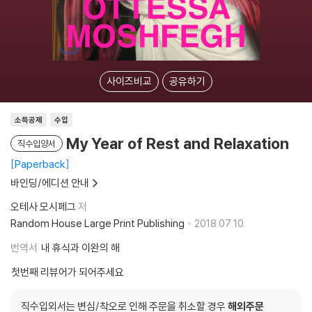
사이즈비교
공유하기
소득공제
수입
My Year of Rest and Relaxation
직수입양서
Paperback
바인딩/에디션 안내
오테사 모시페그
저
Random House Large Print Publishing
2018.07.10.
번역서
내 휴식과 이완의 해
첫번째 리뷰어가 되어주세요
직수입외서는 변심/착오로 인해 주문을 취소할 경우
해외주문