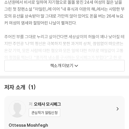
소년원에서 비서로 일하며 자기혐오로 똘똘 뭉친 24세 여성의 젊은 날을
그린 첫 장편소설 『아일린』에 이어 『내 휴식과 이완의 해』에서는 사망한 부
모의 유산을 상속받아 말 그대로 가만히 앉아 있어도 돈을 버는 26세 뉴요
커 여성의 염세와 절망어린 나날이 펼쳐진다.
주어진 부를 그대로 누리고 살아간다면 세상살이의 허들이 꽤나 낮아질 테
지만 주인공 ‘나’의 정신은 극복하지 못한 과거의 상처, 끊임없이 떠오르는
온갖 기억, 모든 사람에 대한 혐오와 모든 일에 대한 허무로 매일같이 고통
의 정점을 찍는다. “풍자적 냉소를 구사하는 모시페그가 부럽다”고 한 로
런 그로프(『운명과 분노』 저자)의 말처럼, 작가는 주인공의 입을 통해 직
책소개 더보기
설적이고 냉담한 유머를 쏟아내며 삶에 따르는 환멸과 허무에 대해 태연하
게 정곡을 찌른다.
저자 소개
1
Entertainment Weekly’s
#1 Book of 2018
저
오테사 모시페그
“One of the most compelling protagonists modern fictio
n has offered in years: a loopy, quietly furious pillhead wh
관심작가 알림신청
ose Ambien ramblings and Xanaxed b*tcheries somehow
Ottessa Moshfegh
wend their way through sad and funny and strange towar