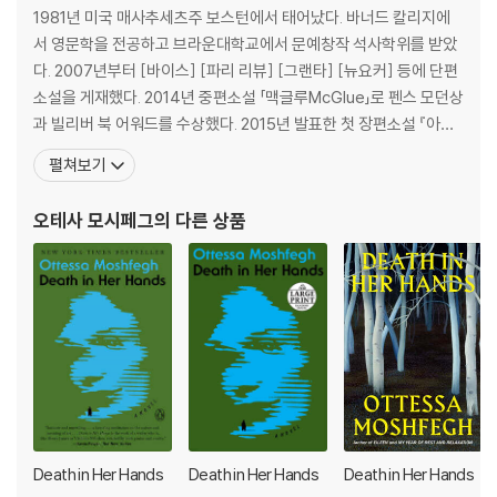
d something genuinely profound.”
1981년 미국 매사추세츠주 보스턴에서 태어났다. 바너드 칼리지에
-- Entertainment Weekly
서 영문학을 전공하고 브라운대학교에서 문예창작 석사학위를 받았
다. 2007년부터 [바이스] [파리 리뷰] [그랜타] [뉴요커] 등에 단편
From one of our boldest, most celebrated new literary voices,
소설을 게재했다. 2014년 중편소설 「맥글루McGlue」로 펜스 모던상
a novel about a young woman's efforts to duck the ills of the
과 빌리버 북 어워드를 수상했다. 2015년 발표한 첫 장편소설 『아일
world by embarking on an extended hibernation with the help
린』으로 놀라운 장편 데뷔작이라는 찬사와 함께 2016년 펜/헤밍웨
펼쳐보기
of one of the worst psychiatrists in the annals of literature an
이상을 받고 맨부커상 최종 후보에 올랐다. 2017년 소설집 『별세계
d the battery of medicines she prescribes.
를 그리워하며Homesick for Another World』로 스토리상 최종
오테사 모시페그
의 다른 상품
후보에 올랐다. 2018
Our narrator should be happy, shouldn't she? She's young, thi
n, pretty, a recent Columbia graduate, works an easy job at a
hip art gallery, lives in an apartment on the Upper East Side of
Manhattan paid for, like the rest of her needs, by her inheritan
ce. But there is a dark and vacuous hole in her heart, and it isn't
just the loss of her parents, or the way her Wall Street boyfrie
nd treats her, or her sadomasochistic relationship with her be
st friend, Reva. It's the year 2000 in a city aglitter with wealth a
nd possibility; what could be so terribly wrong?
Death in Her Hands
Death in Her Hands
Death in Her Hands