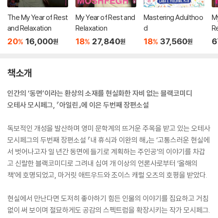
The My Year of Rest
My Year of Rest and
Mastering Adulthoo
My
and Relaxation
Relaxation
d
Re
20
16,000
18
27,840
18
37,560
6
%
%
%
원
원
원
책소개
인간의 ‘동면’이라는 환상의 소재를 현실화한 자비 없는 블랙코미디
오테사 모시페그, 『아일린』에 이은 두번째 장편소설
독보적인 개성을 발산하며 영미 문학계의 뜨거운 주목을 받고 있는 오테사
모시페그의 두번째 장편소설 『내 휴식과 이완의 해』는 ‘고통스러운 현실에
서 벗어나고자 일 년간 동면에 들기로 계획하는 주인공’의 이야기를 차갑
고 신랄한 블랙코미디로 그려내 십여 개 이상의 언론사로부터 ‘올해의
책’에 호명되었고, 마거릿 애트우드와 조이스 캐럴 오츠의 호평을 받았다.
현실에서 만난다면 도저히 좋아하기 힘든 인물의 이야기를 집요하고 거침
없이 써 보이며 절묘하게도 공감의 스펙트럼을 확장시키는 작가 모시페그.