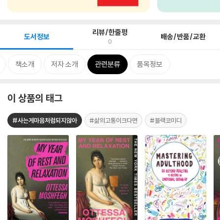
리뷰/한줄평
도서정보
배송/반품/교환
0
책소개
저자 소개
관련분류
품목정보
이 상품의 태그
#사는게마음처럼되지않아
#삶의고통이크다면
#블랙코미디