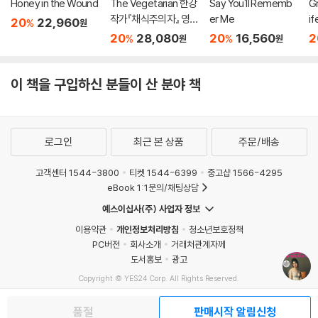
Honey in the Wound
The Vegetarian 한강
Say You'll Rememb
Gr
작가『채식주의자』 영문
er Me
if
20
22,960
%
원
판 (미국판)
20
28,080
20
16,560
2
%
%
원
원
이 책을 구입하신 분들이 산 분야 책
로그인
최근 본 상품
주문/배송
고객센터 1544-3800
티켓 1544-6399
중고샵 1566-4295
eBook 1:1문의/채팅상담
예스이십사(주) 사업자 정보
이용약관
개인정보처리방침
청소년보호정책
PC버전
회사소개
거래처관계자께
도서홍보
광고
Copyright © YES24 Corp. All Rights Reserved.
MATOM7
품절
판매시작 알림신청