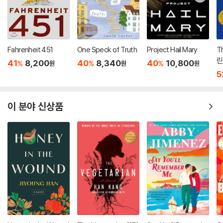
Fahrenheit 451
One Speck of Truth
Project Hail Mary
Th
린
41
8,200
40
8,340
40
10,800
%
%
%
원
원
원
5
이 분야 신상품