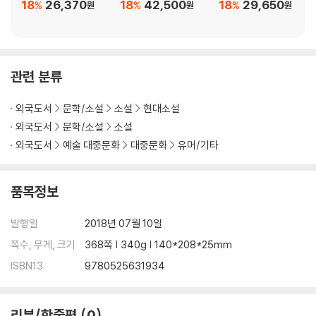
18
26,370
18
42,500
18
29,650
%
%
%
원
원
원
My Year of Rest and Relaxation is a powerful answer to that q
uestion. Through the story of a year spent under the influence
of a truly mad combination of drugs designed to heal our heroi
ne from her alienation from this world, Moshfegh shows us ho
관련 분류
w reasonable, even necessary, alienation can be. Both tender
and blackly funny, merciless and compassionate, it is a showc
외국도서
문학/소설
소설
현대소설
ase for the gifts of one of our major writers working at the hei
외국도서
문학/소설
소설
ght of her powers.
외국도서
예술 대중문화
대중문화
유머/기타
Named a Best Book of the Year by:
The Washington Post, Time, NPR, Amazon,Vice, Bustle, Th
품목정보
e New York Times, The Guardian, Kirkus Reviews, Entertai
nment Weekly, The AV Club, & Audible
발행일
2018년 07월 10일
쪽수, 무게, 크기
368쪽 | 340g | 140*208*25mm
ISBN13
9780525631934
리뷰/한줄평
0