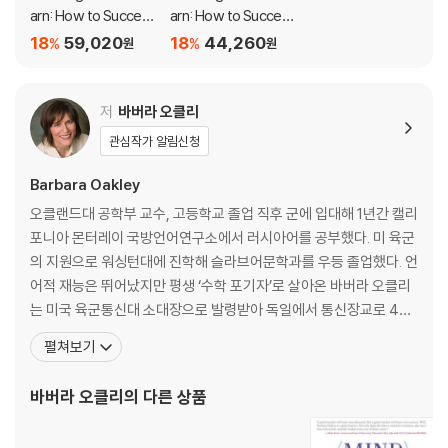
arn: How to Succee
arn: How to Succee
d in School Without
d in School Without
18
59,020
18
44,260
%
%
원
원
Spending All Your Ti
Spending All Your Ti
me Studying; A Guid
me Studying; A Guid
e for Kids and Teen
e for Kids and Teen
저
바버라 오클리
s
s
관심작가 알림신청
Barbara Oakley
오클랜드대 공학부 교수, 고등학교 졸업 직후 군에 입대해 1년간 캘리
포니아 몬터레이 국방언어연구소에서 러시아어를 공부했다. 미 육군
의 지원으로 워싱턴대에 진학해 슬라브어문학과를 우등 졸업했다. 언
어적 재능은 뛰어났지만 평생 ‘수학 포기자’로 살아온 바버라 오클리
는 미국 육군통신대 소대장으로 발령받아 독일에서 통신장교로 4년
간 근무하면서 공학적 지식의 필요성을 깨닫는다. 전역 후 다시 공부
펼쳐보기
를 시작해 점차 수학과 과학을 공부하는 법을 깨우쳐 워싱턴대에서
전기공학 학사학위를, 오클랜드대에서 전기컴퓨터공학 석사학위를,
바버라 오클리
의 다른 상품
동대학원에서 시스템공학 박사학위를 받았다. 현재 미국 의생명공학
원 석