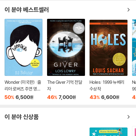
이 분야 베스트셀러
Wonder (미국판) : 줄
The Giver 기억 전달
Holes : 1999 뉴베리
Nu
리아 로버츠 주연 영화
자
수상작
9
'원더' 원작 소설
50
6,500
46
7,000
43
6,600
4
%
%
%
원
원
원
이 분야 신상품