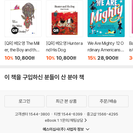
[QR] 베오영 The Mill
[QR] 베오영 Hunter a
We Are Mighty: 12 O
Ba
er, the Boy and the
nd His Dog
rdinary Americans
is
Donkey
Who Did the Next N
#
10
10,800
10
10,800
15
28,900
3
%
%
%
원
원
원
eeded Thing
le
이 책을 구입하신 분들이 산 분야 책
로그인
최근 본 상품
주문/배송
고객센터 1544-3800
티켓 1544-6399
중고샵 1566-4295
eBook 1:1문의/채팅상담
예스이십사(주) 사업자 정보