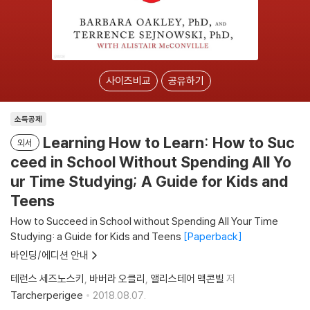
사이즈비교
공유하기
소득공제
Learning How to Learn: How to Suc
외서
ceed in School Without Spending All Yo
ur Time Studying; A Guide for Kids and
Teens
How to Succeed in School without Spending All Your Time
Studying: a Guide for Kids and Teens
Paperback
바인딩/에디션 안내
테런스 세즈노스키
바버라 오클리
앨리스테어 맥콘빌
저
Tarcherperigee
2018.08.07.