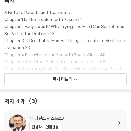
목차
가득하다.”라는 극찬을 받았다.
A Note to Parents and Teachers vii
미루지 않는 법, 집중하는 법, 기억력 높이는 법, 시험을 잘 보는 법 등 성적
Chapter 1 Is The Problem with Passion 1
올리는 실질적인 정보까지 총망라되어 있어, 초등 고학년부터 중학생 시기
Chapter 2 Easy Does It: Why Trying Too Hard Can Sometimes
에 꼭 읽어야 할 필독서임에 분명하다.
Be Part of the Problem 13
Chapter 3 I'll Do It Later, Honest! Using a Tomato to Beat Procr
A surprisingly simple way for students to master any subj
astination 30
ect--based on one of the world's most popular online cou
Chapter 4 Brain-Links and Fun with Space Aliens 45
rses and the bestselling book A Mind for Numbers
Chapter 5 The Other Side of the Teacher's Desk 68
Chapter 8 Learning While You Sleep: How to Wake Up Smarter
A Mind for Numbers and its wildly popular online companion co
76
목차 더보기
urse "Learning How to Learn" have empowered more than tw
Chapter 7 School Bags, Lockers, and Your Attentional Octopu
o million learners of all ages from around the world to master s
s 88
ubjects that they once struggled with. Fans often wish they'd
Chapter 8 Slick Tricks to Build Your Memory 97
저자 소개
3
discovered these learning strategies earlier and ask how they
Chapter 9 Why Brain-Links Are Important (and How Not to Bac
can help their kids master these skills as well. Now in this new
k a Car into a Ditch) 112
book for kids and teens, the authors reveal how to make the
Chapter 10 Learning with Clubs and Groups, Finding Your Missi
저
테런스 세즈노스키
most of time spent studying.
on, and Mow Terry Nearly Burned Down the School 126
관심작가 알림신청