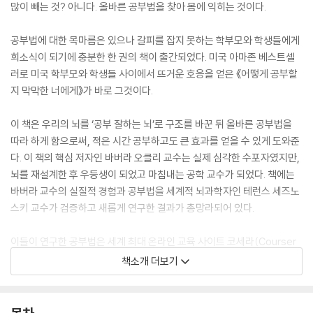
많이 빼는 것? 아니다. 올바른 공부법을 찾아 몸에 익히는 것이다.
공부법에 대한 목마름은 있으나 갈피를 잡지 못하는 학부모와 학생들에게
희소식이 되기에 충분한 한 권의 책이 출간되었다. 미국 아마존 베스트셀
러로 미국 학부모와 학생들 사이에서 뜨거운 호응을 얻은 《어떻게 공부할
지 막막한 너에게》가 바로 그것이다.
이 책은 우리의 뇌를 ‘공부 잘하는 뇌’로 구조를 바꾼 뒤 올바른 공부법을
따라 하게 함으로써, 적은 시간 공부하고도 큰 효과를 얻을 수 있게 도와준
다. 이 책의 핵심 저자인 바버라 오클리 교수는 실제 심각한 수포자였지만,
뇌를 재설계한 후 우등생이 되었고 마침내는 공학 교수가 되었다. 책에는
바버라 교수의 실질적 경험과 공부법을 세계적 뇌과학자인 테런스 세즈노
스키 교수가 검증하고 새롭게 연구한 결과가 총망라되어 있다.
이들이 연구한 공부법은 세계 최대 온라인 교육 사이트 코세라(Courser
a)에서 300만 명의 수강생에게 검증받았으며, “실천하기 쉬우면서도 효
책소개 더보기
과적이고 실용적이다.” “우리의 뇌가 어떻게 작동하는지, 어떻게 해야 공
부를 잘할 수 있는지에 대해 친절히 설명하고 있다. 특히 기억력 향상법이
엄청난 도움이 되었다.” “따라 하기 쉬우면서도 유용한 공부법 아이디어가