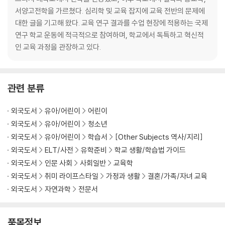
서양고전학을 가르쳤다. 심리학 및 교육 잡지에 교육 전반의 문제에
대한 글을 기고해 왔다. 교육 연구 결과를 수업 현장에 적용하는 국제
연구 학교 운동에 적극적으로 참여하며, 학교에서 독특하고 혁신적
인 교육 과정을 관장하고 있다.
관련 분류
외국도서
유아/어린이
어린이
외국도서
유아/어린이
청소년
외국도서
유아/어린이
학습서
[Other Subjects 역사/지리]
외국도서
ELT/사전
유학준비
학교 생활/학습법 가이드
외국도서
인문 사회
사회일반
교육학
외국도서
취미 라이프스타일
가정과 생활
결혼/가족/자녀 교육
외국도서
자연과학
전문서
품목정보