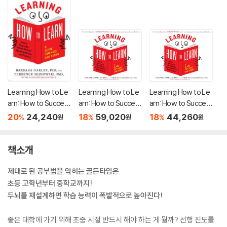
Learning How to Le
Learning How to Le
Learning How to Le
arn: How to Succee
arn: How to Succee
arn: How to Succee
d in School Without
d in School Without
d in School Without
20
24,240
18
59,020
18
44,260
%
%
%
원
원
원
Spending All Your Ti
Spending All Your Ti
Spending All Your Ti
me Studying; A Guid
me Studying; A Guid
me Studying; A Guid
e for Kids and Teen
e for Kids and Teen
e for Kids and Teen
책소개
s
s
s
제대로 된 공부법을 익히는 골든타임은
초등 고학년부터 중학교까지!
두뇌를 재설계하면 학습 능력이 폭발적으로 높아진다!
좋은 대학에 가기 위해 초중 시절 반드시 해야 하는 게 뭘까? 선행 진도를