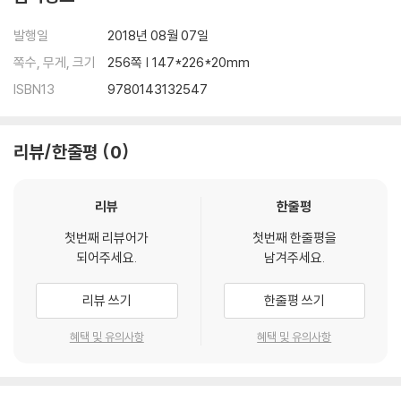
발행일
2018년 08월 07일
쪽수, 무게, 크기
256쪽 | 147*226*20mm
ISBN13
9780143132547
리뷰/한줄평
0
리뷰
한줄평
첫번째 리뷰어가
첫번째 한줄평을
되어주세요.
남겨주세요.
리뷰 쓰기
한줄평 쓰기
혜택 및 유의사항
혜택 및 유의사항