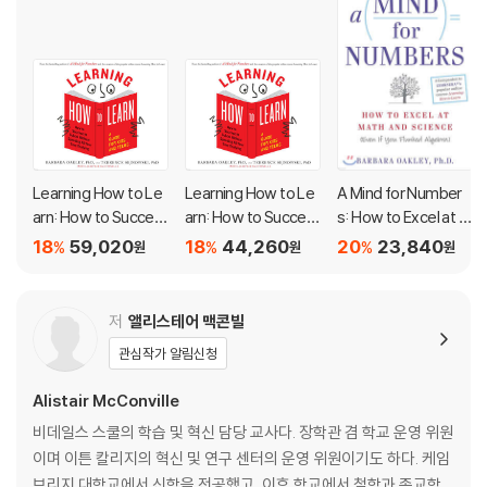
Learning How to Le
Learning How to Le
A Mind for Number
arn: How to Succee
arn: How to Succee
s: How to Excel at M
d in School Without
d in School Without
ath and Science (Ev
18
59,020
18
44,260
20
23,840
%
%
%
원
원
원
Spending All Your Ti
Spending All Your Ti
en If You Flunked Al
me Studying; A Guid
me Studying; A Guid
gebra)
e for Kids and Teen
e for Kids and Teen
저
앨리스테어 맥콘빌
s
s
관심작가 알림신청
Alistair McConville
비데일스 스쿨의 학습 및 혁신 담당 교사다. 장학관 겸 학교 운영 위원
이며 이튼 칼리지의 혁신 및 연구 센터의 운영 위원이기도 하다. 케임
브리지 대학교에서 신학을 전공했고, 이후 학교에서 철학과 종교학,