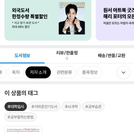
리뷰/한줄평
도서정보
배송/반품/교환
0
개
목차
저자 소개
관련분류
품목정보
이 상품의 태그
#대학입시
#아마존인기도서
#뇌과학
#공부습관
#공부잘하는방법