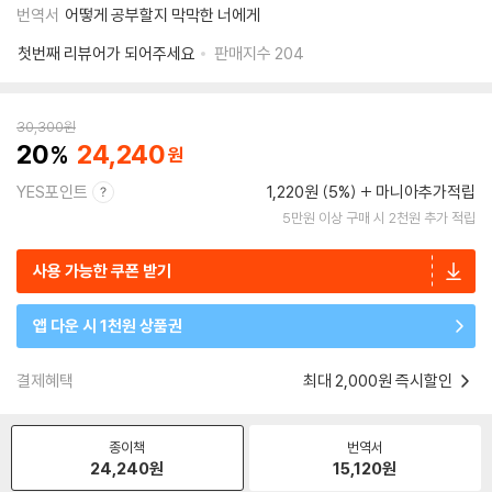
번역서
어떻게 공부할지 막막한 너에게
첫번째 리뷰어가 되어주세요
판매지수
204
30,300
원
20
24,240
YES포인트
1,220원 (5%)
마니아추가적립
5만원 이상 구매 시 2천원 추가 적립
사용 가능한 쿠폰 받기
앱 다운 시 1천원 상품권
결제혜택
최대 2,000원 즉시할인
종이책
번역서
24,240
원
15,120
원