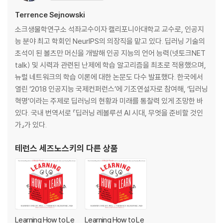
We all have the tools to learn what might not seem to come n
Chapter 11 How to Pump Up Your Brain 134
aturally to us at first--the secret is to understand how the brai
Chapter 12 Making Brain-Links: How Hot to Learn from a Comi
Terrence Sejnowski
n works so we can unlock its power. This book explains:
c Book 143
소크생물학연구소 석좌교수이자 캘리포니아대학교 교수로, 인공지
- Why sometimes letting your mind wander is an important pa
Chapter 13 Asking Yourself Important Questions: Should You L
능 분야 최고 학회인 NeurIPS의 의장직을 맡고 있다. 딥러닝 기술의
rt of the learning process
isten to Music While You're Studying? 160
초석이 된 볼츠만 머신을 개발해 인공 지능의 언어 능력(넷토크NET
- How to avoid "rut think" in order to think outside the box
Chapter 14 Learning Surprises: Pssst… Your Worst Traits Can
talk) 및 시력과 관련된 난제에 학습 알고리즘을 최초로 적용했으며,
- Why having a poor memory can be a good thing
Be Your Best Traits! 174
뉴럴 네트워크의 학습 이론에 대한 논문도 다수 발표했다. 한국에서
- The value of metaphors in developing understanding
Chapter 15 How to Do Well on Tests 186
열린 ‘2018 인공지능 국제컨퍼런스’에 기조연설자로 참여해, ‘딥러닝
- A simple, yet powerful, way to stop procrastinating
Chapter 16 Going from "Have to" to "Get to" 195
혁명’이라는 주제로 딥러닝의 현황과 미래를 통찰력 있게 조망한 바
Filled with illustrations, application questions, and exercises, t
Solutions to End-of-Chapter Problems 206
있다. 국내 번역서로 『딥러닝 레볼루션 AI 시대, 무엇을 준비할 것인
his book makes learning easy and fun.
Suggested Resources 216
가』가 있다.
Illustration Gredits 220
Acknowledgments 223
테런스 세즈노스키
의 다른 상품
References 225
Notes 230
Index 236
About the Authors and Illustrator 245
Learning How to Le
Learning How to Le