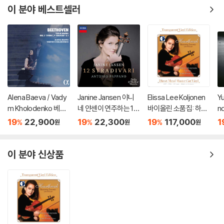
이 분야 베스트셀러
Alena Baeva / Vady
Janine Jansen 야니
Elissa Lee Koljonen
Y
m Kholodenko 베토
네 얀센이 연주하는 12
바이올린 소품집: 하트
n
벤: 바이올린 소나타 5
개의 스트라디바리 (12
브레이크 (Heartbrea
바
19
22,900
19
22,300
19
117,000
1
%
%
%
원
원
원
번 '봄', 9번 '크로이처',
Stradivari)
k: Romantic Encore
슈
3번 (Beethoven: Vio
s For Violin) [투명 클
2
lin Sonatas Nos. 5 "S
리어 컬러 2LP]
ma
이 분야 신상품
pring", 9 'Kreutzer" &
s)
3)