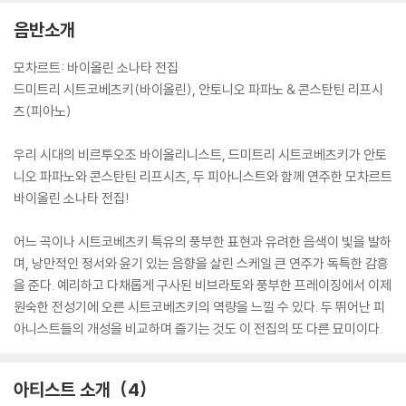
음반소개
모차르트: 바이올린 소나타 전집
드미트리 시트코베츠키(바이올린), 안토니오 파파노 & 콘스탄틴 리프시
츠(피아노)
우리 시대의 비르투오조 바이올리니스트, 드미트리 시트코베츠키가 안토
니오 파파노와 콘스탄틴 리프시츠, 두 피아니스트와 함께 연주한 모차르트
바이올린 소나타 전집!
어느 곡이나 시트코베츠키 특유의 풍부한 표현과 유려한 음색이 빛을 발하
며, 낭만적인 정서와 윤기 있는 음향을 살린 스케일 큰 연주가 독특한 감흥
을 준다. 예리하고 다채롭게 구사된 비브라토와 풍부한 프레이징에서 이제
원숙한 전성기에 오른 시트코베츠키의 역량을 느낄 수 있다. 두 뛰어난 피
아니스트들의 개성을 비교하며 즐기는 것도 이 전집의 또 다른 묘미이다.
아티스트 소개
4