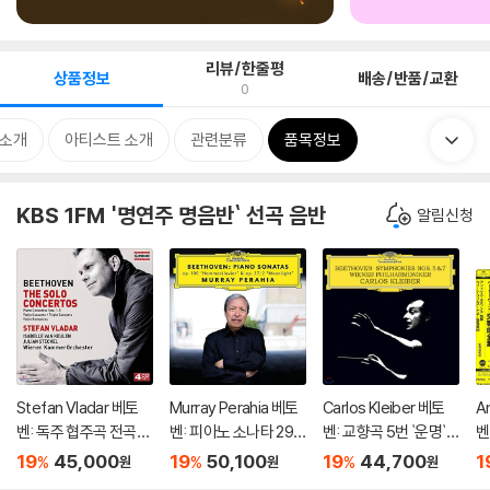
리뷰/한줄평
상품정보
배송/반품/교환
0
소개
아티스트 소개
관련분류
품목정보
KBS 1FM '명연주 명음반` 선곡 음반
알림신청
Stefan Vladar 베토
Murray Perahia 베토
Carlos Kleiber 베토
A
벤: 독주 협주곡 전곡집
벤: 피아노 소나타 29
벤: 교향곡 5번 `운명`,
벤
(Beethoven:The So
번 '함머클라비어', 14
7번 - 카를로스 클라이
드
19
45,000
19
50,100
19
44,700
1
%
%
%
원
원
원
lo Concertos) 슈테판
번 '월광' (Beethove
버 (Beethoven: Sym
o