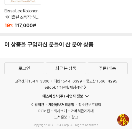
Elissa Lee Koljonen
바이올린 소품집: 하트
브레이크 (Heartbrea
19
117,000
%
원
k: Romantic Encore
s For Violin) [투명 클
리어 컬러 2LP]
이 상품을 구입하신 분들이 산 분야 상품
로그인
최근 본 상품
주문/배송
고객센터 1544-3800
티켓 1544-6399
중고샵 1566-4295
eBook 1:1문의/채팅상담
예스이십사(주) 사업자 정보
이용약관
개인정보처리방침
청소년보호정책
PC버전
회사소개
거래처관계자께
도서홍보
광고
Copyright © YES24 Corp. All Rights Reserved.
MATOM9