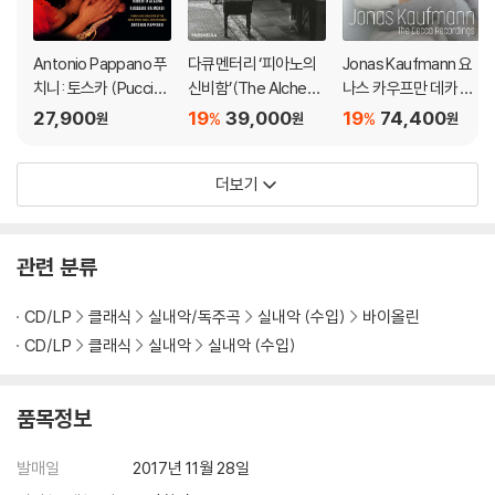
Antonio Pappano 푸
다큐멘터리 ‘피아노의
Jonas Kaufmann 요
치니: 토스카 (Puccini:
신비함’(The Alchem
나스 카우프만 데카 레
Tosca)
y of the Piano)
이블 녹음집 (The Dec
27,900
19
39,000
19
74,400
%
%
원
원
원
ca Recordings)
더보기
관련 분류
CD/LP
클래식
실내악/독주곡
실내악 (수입)
바이올린
CD/LP
클래식
실내악
실내악 (수입)
품목정보
발매일
2017년 11월 28일