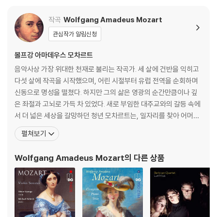
작곡
Wolfgang Amadeus Mozart
관심작가 알림신청
볼프강 아마데우스 모차르트
음악사상 가장 위대한 천재로 불리는 작곡가. 세 살에 건반을 익히고
다섯 살에 작곡을 시작했으며, 어린 시절부터 유럽 전역을 순회하며
신동으로 명성을 떨쳤다. 하지만 그의 삶은 영광의 순간만큼이나 깊
은 좌절과 고뇌로 가득 차 있었다. 새로 부임한 대주교와의 갈등 속에
서 더 넓은 세상을 갈망하던 청년 모차르트는, 일자리를 찾아 어머니
와 함께 만하임과 파리로 긴 여행을 떠난다. 그러나 그를 기다리고 있
펼쳐보기
던 것은 첫사랑의 배신과, 낯선 도시 파리에서 마주한 어머니의 비극
적인 죽음, 그리고 차가운 세상의 외면뿐이었다. 이 모든 영광과 비극
Wolfgang Amadeus Mozart
의 다른 상품
의 순간, 모차르트는 자신의 가장 가까운 친구