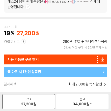
예스24 음반 판매 수량은
와
집계에
반영됩니다.
33,500
원
19
27,200
YES포인트
280원 (1%)
마니아추가적립
5만원 이상 구매 시 2천원 추가 적립
사용 가능한 쿠폰 받기
앱 다운 시 1천원 상품권
결제혜택
최대 2,000원 즉시할인
CD
중고
27,200
원
34,000
원~