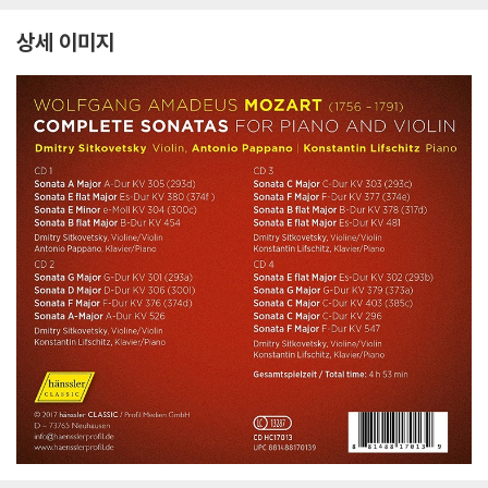
블라다르, 빈 캄머오케
n: Piano Sonatas Op.
phonies Op.67, Op.9
m
스트라
106 'Hammerklavier'
2)
상세 이미지
& Op. 27/2 'Moonligh
t')