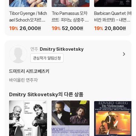
Tibor Gyenge / Mich
Trio Parnassus 모차
Barbican Quartet (바
ael Schoch 모차르트:
르트: 피아노 삼중주 전
비칸 콰르텟) - 내면의
바이올린 소나타집 (M
곡 (Mozart: Comple
빛 (Lux Intus)
19
26,000
19
52,000
19
20,800
%
%
%
원
원
원
ozart: Violin Sonata
te Piano Trios)
s) [SACD Hybrid]
연주
Dmitry Sitkovetsky
관심작가 알림신청
드미트리 시트코베츠키
바이올린 연주자
Dmitry Sitkovetsky
의 다른 상품