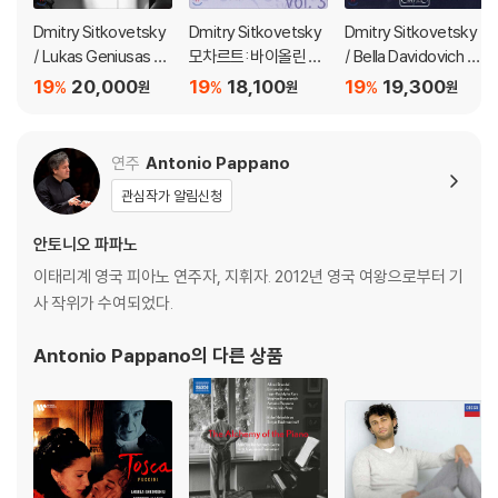
Dmitry Sitkovetsky
Dmitry Sitkovetsky
Dmitry Sitkovetsky
/ Lukas Geniusas 크
모차르트: 바이올린 소
/ Bella Davidovich 그
라이슬러 / 라흐마니노
나타 3집 (Mozart: Vi
리그: 바이올린 소나타
19
20,000
19
18,100
19
19,300
%
%
%
원
원
원
프: 바이올린 소나타 (H
olin Sonatas Vol.3 K
(Grieg: Violin Sonata
ommage to Kreisler
V303, 377, 378, 48
s Nos. 1-3, Op. 8, 13
/ Rachmaninov)
1)
& 45) 드미트리 시트
연주
Antonio Pappano
코베스키
관심작가 알림신청
안토니오 파파노
이태리계 영국 피아노 연주자, 지휘자. 2012년 영국 여왕으로부터 기
사 작위가 수여되었다.
Antonio Pappano
의 다른 상품