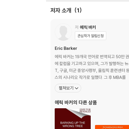
he extraordinary science behind what act
저자 소개
1
- Why valedictorians rarely become mill
- Whether nice guys finish last and why
저
에릭 바커
- Why trying to increase confidence fail
관심작가 알림신청
- The secret ingredient to "grit" that N
Eric Barker
- How to find work-life balance using the
에릭 바커는 19개국 언어로 번역되고 50만 권 이
By looking at what separates the extrem
에 칼럼을 기고하고 있으며, 그가 발행하는 뉴
ses why it's good that we aren't. Barkin
T, 구글, 미군 중앙사령부, 올림픽 훈련센터 
ks and what doesn't so you can stop gues
스의 시나리오 작가로 일했다. 그 후 MBA를
펼쳐보기
에릭 바커
의 다른 상품