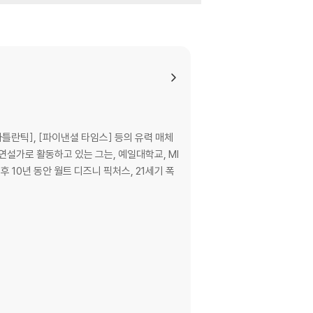
eve it. You'll learn:
eatest strength
s, and serial killers
tle lesson from Spider-Man
 [아틀란틱], [파이낸셜 타임스] 등의 유력 매체
more like them--and find out in some ca
연설가로 활동하고 있는 그는, 예일대학교, MI
necdotes to help you understand what wor
 10년 동안 월트 디즈니 픽처스, 21세기 폭