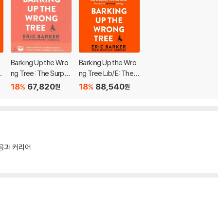
o
Barking Up the Wro
Barking Up the Wro
s
ng Tree: The Surpris
ng Tree Lib/E: The S
ing Science Behind
urprising Science Be
18
67,820
18
88,540
%
%
원
원
u
Why Everything You
hind Why Everything
s
Know about Succes
You Know about Su
g
s Is (Mostly) Wrong
ccess Is (Mostly) W
rong
공과 커리어