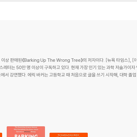
ually determines success and most importantly, how anyone can achi
ionaires, and how your biggest weakness might actually be your gr
 the best lessons about cooperation come from gang members, pirate
s and how Buddhist philosophy holds a superior solution
avy SEALs and disaster survivors leverage to keep going
 strategy of Genghis Khan, the errors of Albert Einstein, and a lit
상 판매된《Barking Up The Wrong Tree》의 저자이다. [뉴욕 타임스],
ely successful from the rest of us, we learn what we can do to be 
스레터는 50만 명 이상이 구독하고 있다. 현재 가장 인기 있는 과학 저술가이자 
g Up the Wrong Tree draws on startling statistics and surprising a
등에서 강연했다. 에릭 바커는 고등학교 때 처음으로 글을 쓰기 시작해, 대학 졸업 후
sing at success and start living the life you want.