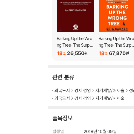
Barking Up the Wro
Barking Up the Wr
ng Tree: The Surpris
ng Tree: The Surpri
ing Science Behind
ing Science Behind
18
26,550
18
67,870
%
%
원
원
Why Everything You
Why Everything Yo
Know about Succes
Know about Succe
s Is (Mostly) Wrong
s Is (Mostly) Wron
관련 분류
외국도서
경제 경영
자기계발/처세술
성
외국도서
경제 경영
자기계발/처세술
품목정보
발행일
2018년 10월 09일