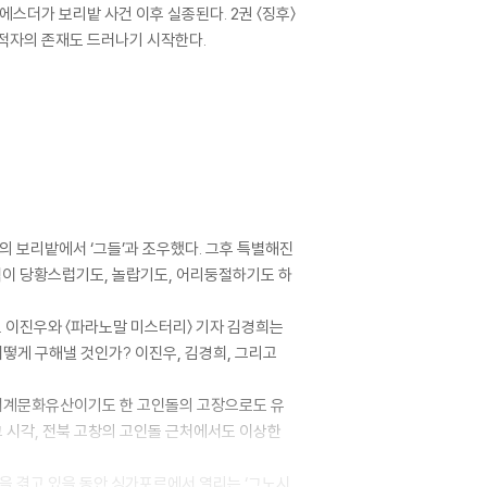
에스더가 보리밭 사건 이후 실종된다. 2권 〈징후〉
대적자의 존재도 드러나기 시작한다.
 보리밭에서 ‘그들’과 조우했다. 그후 특별해진
능력이 당황스럽기도, 놀랍기도, 어리둥절하기도 하
. 이진우와 〈파라노말 미스터리〉 기자 김경희는
어떻게 구해낼 것인가? 이진우, 김경희, 그리고
코 세계문화유산이기도 한 고인돌의 고장으로도 유
그 시각, 전북 고창의 고인돌 근처에서도 이상한
을 겪고 있을 동안 싱가포르에서 열리는 ‘그노시