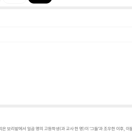
익은 보리밭에서 일곱 명의 고등학생(과 교사 한 명)이 ‘그들’과 조우한 이후, 