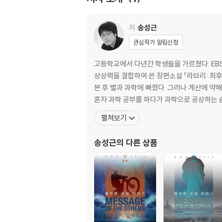
32화 프라그마 Pragma 2
33화 프라그마 Pragma 3
34화 프라그마 Pragma 4
저
송성근
35화 프라그마 Pragma 5
관심작가 알림신청
36화 사탄 Satan 1
37화 사탄 Satan 2
고등학교에서 다년간 학생들을 가르쳤다. EB
38화 사탄 Satan 3
상상력을 결합하여 쓴 장편소설 『라브리: 최
39화 사탄 Satan 4
본 후 별과 과학에 빠졌다. 그러나 계산에 약
40화 사탄 Satan 5
혼자 과학 공부를 하다가 과학으로 공상하는 습
펼쳐보기
작가의 말
송성근
의 다른 상품