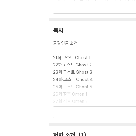
스 컨퍼런스’에 초청되어 취재를 간 김경희는 어떤
‘스토리의 귀환’ 을 알리는 두 번째 신호탄!
잠 못 드는 밤이 다시 시작된다……!
『메시지 오브 아더스 1: 조우』에 이어 『메시지
목차
브리: 최후의 피난처』로 제1회 대한민국전자출판
아남는 법’을 배워야 한다는 역설이 흥미롭다. 
등장인물 소개
의 문제를 매력적으로 풀어낸 SF다. 그의 소설
송성근은 좀비, 뱀파이어, UFO 현상 등 가장 
21화 고스트 Ghost 1
한 대작 장편소설 『메시지 오브 아더스(Messag
22화 고스트 Ghost 2
체라 부르는 타자(other, the others)
23화 고스트 Ghost 3
는 새롭고 낯설게 다가올 것이고, 독자들은 사실
24화 고스트 Ghost 4
『퇴마록』의 신화를 기억하는 독자들에게 ‘스토리의
25화 고스트 Ghost 5
26화 징후 Omen 1
27화 징후 Omen 2
28화 징후 Omen 3
29화 징후 Omen 4
30화 징후 Omen 5
31화 프라그마 Pragma 1
저자 소개
1