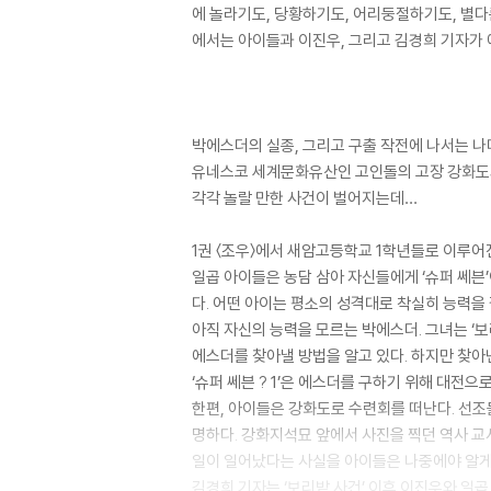
에 놀라기도, 당황하기도, 어리둥절하기도, 별다른
에서는 아이들과 이진우, 그리고 김경희 기자가 
박에스더의 실종, 그리고 구출 작전에 나서는 나
유네스코 세계문화유산인 고인돌의 고장 강화도
각각 놀랄 만한 사건이 벌어지는데…
1권 〈조우〉에서 새암고등학교 1학년들로 이루어
일곱 아이들은 농담 삼아 자신들에게 ‘슈퍼 쎄븐
다. 어떤 아이는 평소의 성격대로 착실히 능력을
아직 자신의 능력을 모르는 박에스더. 그녀는 ‘
에스더를 찾아낼 방법을 알고 있다. 하지만 찾아
‘슈퍼 쎄븐 ? 1’은 에스더를 구하기 위해 대전으로
한편, 아이들은 강화도로 수련회를 떠난다. 선조
명하다. 강화지석묘 앞에서 사진을 찍던 역사 교
일이 일어났다는 사실을 아이들은 나중에야 알게
김경희 기자는 ‘보리밭 사건’ 이후 이진우와 일