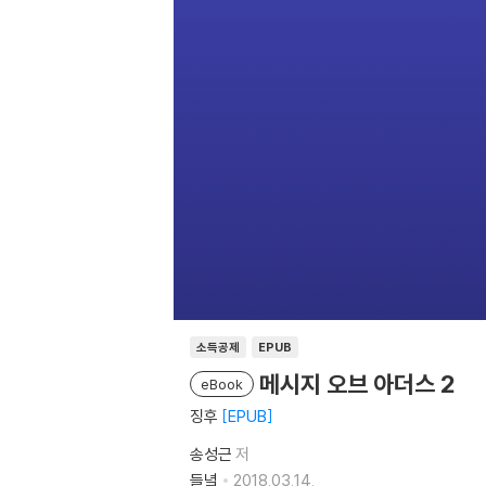
소득공제
EPUB
메시지 오브 아더스 2
eBook
징후
EPUB
송성근
저
들녘
2018.03.14.