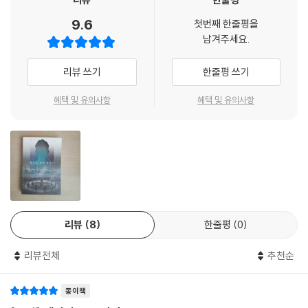
훈 옆에 있던 정수기 물통에서 뽀글거리며 귀엽게 생긴 물방울 몇 개가 올
고, 수확을 앞두고 있던 보리밭 주인이 현장을 보고 망연자실했던 소동이
9.6
라왔다. ---「실종 3」중에서
첫번째 한줄평을
일어난 그날 밤, 이 소설의 등장인물들의 미래와 이야기의 향방을 바꿀 특
남겨주세요.
별한 만남이 이루어진다.
“우린 뭔가를 봤어요.”
리뷰 쓰기
한줄평 쓰기
박에스더였다. 그 아이는 패배를 인정하지 않는 고집 센 운동선수 같았다.
칼 세이건의 책을 즐겨 탐독하는 과학 교사 이진우, 여름이 가까워진 밤의
다른 사람들의 말을 듣지 않았다. 에스더는 뭔가를 봤다는 자기 말에만 귀
보리밭에서 낭만을 즐기고 싶었던 중창단원 셋과 천문 동아리원 넷은 쓰러
혜택 및 유의사항
혜택 및 유의사항
를 기울였다.
진 보리들이 만들어낸 기하학적인 도형 한가운데에서 만난다. (이 만남은
“아무도 믿지 않을 거야.”
그리 특별하지 않다. 이어지는 만남에 비하면.) 이들은 어둠 속에서 서로의
고인아가 에스더를 부드럽게 바라보았다. 인아의 침착한 말을 최동훈이 잽
목소리를 더듬어가며 이야기를 나누다가 ‘움직이는’ 별을 본다. 그리고 그
싸게 맞받았다.
별은 곧…….
“다들 거기 있었잖아. 안 그래?” 최동훈이 아이들을 돌아보며 말했다. “거
짓말할 셈이야?” ---「실종 3」중에서
‘스토리의 귀환’ 을 알리는 신호탄!
잠 못드는 밤이 다시 시작된다……!
“새벽에 보리밭에 갔었어요. 크롭 서클 보러.”
리뷰
8
한줄평
0
멍하고 퀭한 눈으로 그가 대답했다.
『메시지 오브 아더스 1: 조우』를 선보이는 송성근은 좀비 현상에 대한 독특
“그건 저도 알죠. 제 말은…….”
리뷰전체
추천순
한 과학적 해석과 사회학적 상상력을 결합하여 쓴 장편소설 『라브리: 최후
“UFO였어요! 그건 확실히 UFO였어요!”
의 피난처』로 제1회 대한민국전자출판대상 장려상을 수상했을 뿐인 신인
최동훈이 냉큼 대답했다.
종이책
이다. 『라브리』는 전자책으로만 출간되었다. “인간세계에서 망각되기 위
“아냐. 우리가 본 건 빛밖에 없어.”