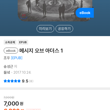
미리보기
공유하기
소득공제
EPUB
메시지 오브 아더스 1
eBook
조우
EPUB
송성근
저
들녘
2017.10.24.
9.5
8
7,000
원
7,000