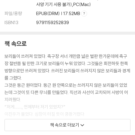
사양 기기 사용 불가),PC(Mac)
파일/용량
EPUB(DRM) | 17.52MB
ISBN13
9791159252839
책 속으로
보리들이 쓰러져 있었다. 축구장 서너 개만큼 넓은 벌판 한가운데에 축구
장 절반쯤 될 만한 크기로 보리들이 누워 있었다. 그것들은 회전하듯 한쪽
방향으로만 쓰러져 있었다. 쓰러진 보리들이 쓰러지지 않은 보리들과 경계
를 그렸다.
그것은 둥근 원이었다. 둥근 원 안쪽으로는 쓰러지지 않은 보리들이 있었
는데 그것이 또 다른 무늬를 만들었다. 직선과 사선이 교차되어 사방이 어
지러웠다.
“저게……, 언제부터 저기 있었지?”
이진우가 물었다. 심장이 터질 듯이 쿵쾅거렸다.
“보셨잖아요. 처음 여기에 왔을 때, 1시간쯤 됐나? 그때는 저런 게 없었어
책 속으로 더보기
요. 선생님이 보리밭 노래를 부르다가 쪽팔린다고 그만뒀을 때만 해도 저