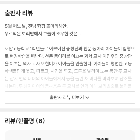
런 건 없었어요.”---「조우 2」중에서
출판사 리뷰
땅에서 빛이 솟았다. 크롭 서클에 그려진 커다란 동그라미가 하늘을 향해
빛을 내뿜었다. 아이들은 불빛 기둥 안에 갇힌 꼴이 되었다. 두 손으로 눈을
5월 어느 날, 전남 함평 돌머리해안.
가렸다. 하얀 빛이 손바닥을 파고들었다. 공포에 질린 아이들이 입을 쫙 벌
무르익은 보리밭에서 그들이 조우한 것은…
려 소리를 질렀다.
하늘에서 내려오던 불빛이 둥글게 부풀었다. 그것이 아이들에게 다가왔다.
새암고등학교 1학년들로 이루어진 중창단과 천문 동아리 아이들이 함평으
크롭 서클에서 솟아오르던 불빛의 기둥은 이제 하늘 위의 둥근 물체와 만
로 현장학습을 떠난다. 천문 동아리를 이끄는 과학 교사 이진우와 중창단
나면서 빛의 폭포를 이루었다.
을 이끄는 역사 교사 오현미가 아이들을 인솔한다. 아이들이 평범한 고등
“무슨 소리가 들려.”
학생들답게 웃고, 떠들고, 사진을 찍고, 드론을 날리며 노는 동안 두 교사
박에스더가 말했다. 에스더는 눈을 가리지 않고 하늘을 올려다보았다. ---
는 잠시 언덕 너머의 아이들에게서 등을 돌린 채 바다를 바라보며 담소를
「조우 5」중에서
나눈다. 두 남자아이의 몸싸움은 두 교사를 언덕 아래 보리밭으로 불러들
이고, 엉겨 붙은 아이들의 싸움을 말리고 난 다음, 스무 명이 넘는 고등학생
출판사 리뷰 더보기
“너희들은 어제 그 벌판에서 술을 먹었던 거야. 안 먹던 사람이 술을 먹으
들과 두 교사가 다시 언덕을 올랐을 때 그들 눈앞의 보리밭에는 조금 전까
면 온 세상이 뒤집어져 보이고 그래. 나도 겪어봐서 알아. 감각이 확대되고,
지는 없었던 무언가가 펼쳐져 있었다.
뭐 그런 거겠지. 그리고 너희들이 보았다는 그 불빛은 자동차 헤드라이트
리뷰/한줄평
8
일 거야. 소리는…… 자동차 엔진 소리였겠지.”
보리가 누워 있었다. 도저히 사람이 만들었다고는 믿기지 않는 모양으로.
“그게 아니라니까요!”
축구장 몇 배는 될 듯한 넓은 면적에 쓰러진 보리들은 어떤 문양을 이루고
최동훈이 거칠게 말했다. 오 선생은 눈에 힘을 주고 그를 노려보았다. 최동
있었다. 쓰러진 보리 사이를 헤매던 중 스마트폰이 망가지고, 경찰들이 오
리뷰
한줄평