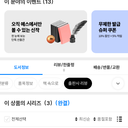
이 분야의 이벤트
13
리뷰/한줄평
도서정보
배송/반품/교환
8
련분류
품목정보
책 속으로
출판사 리뷰
이 상품의 시리즈
3
완결
전체선택
최신순
품절포함