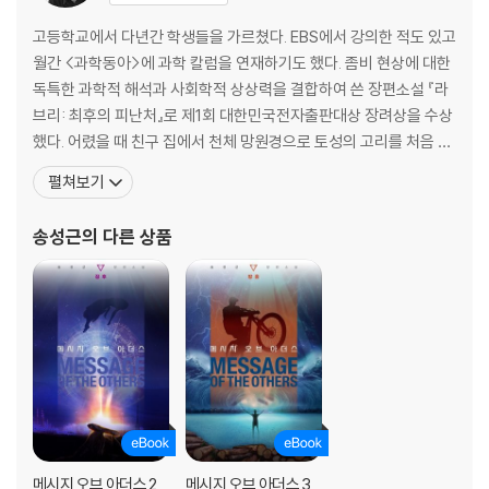
축구장 몇 배는 될 듯한 넓은 면적에 쓰러진 보리들은 어떤 문양을 이루고
고등학교에서 다년간 학생들을 가르쳤다. EBS에서 강의한 적도 있고
있었다. 쓰러진 보리 사이를 헤매던 중 스마트폰이 망가지고, 경찰들이 오
월간 <과학동아>에 과학 칼럼을 연재하기도 했다. 좀비 현상에 대한
고, 수확을 앞두고 있던 보리밭 주인이 현장을 보고 망연자실했던 소동이
독특한 과학적 해석과 사회학적 상상력을 결합하여 쓴 장편소설 『라
일어난 그날 밤, 이 소설의 등장인물들의 미래와 이야기의 향방을 바꿀 특
브리: 최후의 피난처』로 제1회 대한민국전자출판대상 장려상을 수상
별한 만남이 이루어진다.
했다. 어렸을 때 친구 집에서 천체 망원경으로 토성의 고리를 처음 본
칼 세이건의 책을 즐겨 탐독하는 과학 교사 이진우, 여름이 가까워진 밤의
후 별과 과학에 빠졌다. 그러나 계산에 약해 문과를 선택했다. 대학에
보리밭에서 낭만을 즐기고 싶었던 중창단원 셋과 천문 동아리원 넷은 쓰러
펼쳐보기
와서 계산을 계산기로 하는 이과 친구들을 보며 후회했다. 그 뒤로도
진 보리들이 만들어낸 기하학적인 도형 한가운데에서 만난다. (이 만남은
과학에 대한 흥미를 놓지 않고 혼자 과학 공부를 하다가 과학으로 공
그리 특별하지 않다. 이어지는 만남에 비하면.) 이들은 어둠 속에서 서로의
송성근
의 다른 상품
상하는 습관에 빠졌다. 하늘에 뜬 모든 별이
목소리를 더듬어가며 이야기를 나누다가 ‘움직이는’ 별을 본다. 그리고 그
별은 곧…….
‘스토리의 귀환’ 을 알리는 신호탄!
잠 못드는 밤이 다시 시작된다……!
『메시지 오브 아더스 1: 조우』를 선보이는 송성근은 좀비 현상에 대한 독특
한 과학적 해석과 사회학적 상상력을 결합하여 쓴 장편소설 『라브리: 최후
의 피난처』로 제1회 대한민국전자출판대상 장려상을 수상했을 뿐인 신인
이다. 『라브리』는 전자책으로만 출간되었다. “인간세계에서 망각되기 위
해서 오히려 ‘홀로 살아남는 법’을 배워야 한다는 역설이 흥미롭다. 역동적
메시지 오브 아더스 2
메시지 오브 아더스 3
인 문체와 탄탄한 스토리가 읽는 이를 사로잡는 소설”(문학평론가 정여