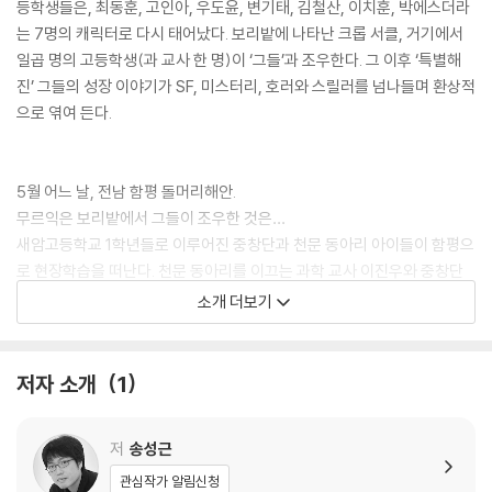
등학생들은, 최동훈, 고인아, 우도윤, 변기태, 김철산, 이치훈, 박에스더라
는 7명의 캐릭터로 다시 태어났다. 보리밭에 나타난 크롭 서클, 거기에서
일곱 명의 고등학생(과 교사 한 명)이 ‘그들’과 조우한다. 그 이후 ‘특별해
진’ 그들의 성장 이야기가 SF, 미스터리, 호러와 스릴러를 넘나들며 환상적
으로 엮여 든다.
5월 어느 날, 전남 함평 돌머리해안.
무르익은 보리밭에서 그들이 조우한 것은…
새암고등학교 1학년들로 이루어진 중창단과 천문 동아리 아이들이 함평으
로 현장학습을 떠난다. 천문 동아리를 이끄는 과학 교사 이진우와 중창단
을 이끄는 역사 교사 오현미가 아이들을 인솔한다. 아이들이 평범한 고등
소개 더보기
학생들답게 웃고, 떠들고, 사진을 찍고, 드론을 날리며 노는 동안 두 교사
는 잠시 언덕 너머의 아이들에게서 등을 돌린 채 바다를 바라보며 담소를
나눈다. 두 남자아이의 몸싸움은 두 교사를 언덕 아래 보리밭으로 불러들
저자 소개
1
이고, 엉겨 붙은 아이들의 싸움을 말리고 난 다음, 스무 명이 넘는 고등학생
들과 두 교사가 다시 언덕을 올랐을 때 그들 눈앞의 보리밭에는 조금 전까
저
송성근
지는 없었던 무언가가 펼쳐져 있었다.
보리가 누워 있었다. 도저히 사람이 만들었다고는 믿기지 않는 모양으로.
관심작가 알림신청