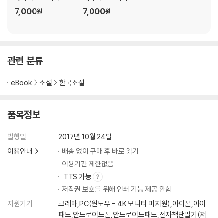
7,000
7,000
울)이라는 평가를 받은 이 작품은 ‘결핍’이라는 철학의 문제를 매력적으로
원
원
풀어낸 SF다. 그의 소설은 잘 만들어진 한편의 미드를 연상시킨다. 인물이
벌떡 일어서는 듯 생생한 캐릭터가 장면마다 등장한다.
송성근은 좀비, 뱀파이어, UFO 현상 등 가장 대중적인 장르 문학 속에 철
학과 사회학, 신학 등의 문제의식을 풀어놓는다. 이번에 1권을 출간하는 장
관련 분류
편소설 『메시지 오브 아더스(Message of the Others)』에서 그는 외계
인과 UFO라는 대중적인 환상을 파고든다. 종교에서는 신이라 부르고, 과
eBook
소설
한국소설
학에서는 외계생명체라 부르는 타자(other, the others)의 문제가 이 소
설의 중핵이다. 이미 전편의 구상을 끝냈으며 10권 분량으로 기획된 대작
품목정보
이다. 2권과 3권은 연내에 순차적으로 출간될 예정이다. 이 작품은 작가 스
스로 ‘신화와 상징의 유물론’이라 명명한 방법을 통해 쓰였다. 우리에게 잘
발행일
2017년 10월 24일
알려진 이야기는 새롭고 낯설게 다가올 것이고, 독자들은 사실과 환상이
기묘하게 뒤엉킨 세계를 체험할 것이다. 소설을 출간하기도 전에 영화 및
이용안내
배송 없이 구매 후 바로 읽기
드라마 제작 논의가 나온 이 소설은 20년 전 『퇴마록』의 신화를 기억하는
이용기간 제한없음
독자들에게 ‘스토리의 귀환’을 알리는 서막이나 다름없다.
TTS 가능
저작권 보호를 위해 인쇄 기능 제공 안함
지원기기
크레마,PC(윈도우 - 4K 모니터 미지원),아이폰,아이
패드,안드로이드폰,안드로이드패드,전자책단말기(저