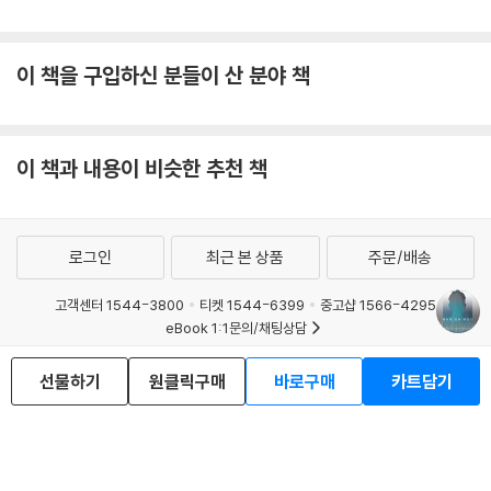
이 책을 구입하신 분들이 산 분야 책
이 책과 내용이 비슷한 추천 책
로그인
최근 본 상품
주문/배송
고객센터 1544-3800
티켓 1544-6399
중고샵 1566-4295
eBook 1:1문의/채팅상담
예스이십사(주) 사업자 정보
선물하기
원클릭구매
바로구매
카트담기
이용약관
개인정보처리방침
청소년보호정책
PC버전
회사소개
거래처관계자께
도서홍보
광고
Copyright © YES24 Corp. All Rights Reserved.
MATOM5