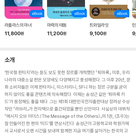
라플라스의 마녀
마력의 태동
트와일라잇
민
11,800
11,200
9,100
9
원
원
원
소개
‘한국형 판타지’라는 듣도 보도 못한 장르를 개척했던 『퇴마록』 이후, 우리
나라의 대중소설 판은 모양새도 다양해지고 풍성해졌다. 그 이후 20년, 문
화 소비자들은 이제 판타지니, 미스터리니, SF니 하는 장르 구분을 굳이
하지 않아도 좋을 콘텐츠에 익숙해졌다. 이제는 송성근 같은 ‘퇴마록 키
드’가 등장해도 좋을 때다. 그는 제1회 대한민국전자출판대상 장려상 수상
작인 『라브리』가 전자책으로 출간되었을 뿐인 신인이다. 사실상의 데뷔작
『메시지 오브 아더스(The Message of the Others)』의 1권, 〈조우〉는
잘 만들어진 한 편의 ‘미드’를 연상시킨다. 송성근이 고등학교와 학원가에
서 교사로서 오랜 시간을 보내며 함께한 지금 여기를 살아가는 한국의 고