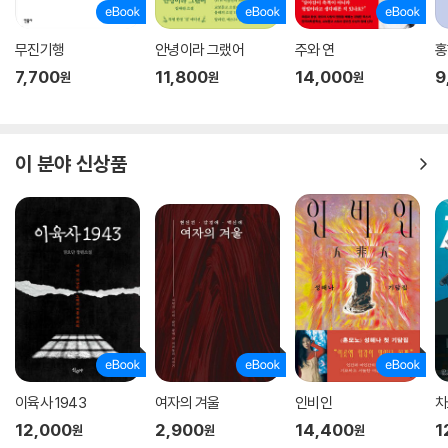
무진기행
안녕이라 그랬어
주와 연
홍
7,700
11,800
14,000
9
원
원
원
이 분야 신상품
이육사 1943
여자의 겨울
인비인
차
12,000
2,900
14,400
1
원
원
원