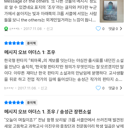
“어, 얘들아, 난 아주 잠깐이었어. 한 5분?” 김철산이었다.
Message of the others. '또 다른 것들의 메시지' 정도
로 알 수 있겠네요.표지의 '조우'라는 글자와 커다란 누군
가에서 쏟아지는 빛과 아래쪽의 크롭 서클에 서있는 사람
들을 보니 the others는 외계인일거라는 느낌이 듭니다.
UFO와 외계인이 나오는 판타지 소설은 접하기 힘든데 이
c***h
2017.11.08.
신고
0
댓글
0
번에 만나게 됐습니다. 크롭 서클은 전세계적으로 나타나
는 미스테리한 현상입니다. 밀밭 등의 농작물에
종이책
메시지 오브 아더스 1: 조우
한국형 판타지 『퇴마록』의 계보를 잇는다는 야심찬 출사표를 내던진 소설
을 만났다. 솔직히, ‘한국형 판타지’란 정의가 무엇인지는 잘 모르겠지만 말
이다. 아무튼 재미난 한국 판타지 소설과의 만남임에 분명하다. 교사생활
을 뒤로 하고 전업 작가의 길에 들어섰다는 송성근 작가의 판타지 소설,
『메시지 오브 아더스』가 그 주인공이다. 1권 타이틀은 「조우」다. 고교 1학
h***r
2017.11.06.
신고
0
댓글
0
년으
종이책
메시지 오브 아더스 1. 조우 / 송성근 장편소설
"오늘이 며칠이죠?" 전남 함평 보리밭 크롭 서클안에서 쓰러진채 발견된
새암 고등학교 과학교사 이진우와 중창단과 천문동아리 학생 일곱은 낮에