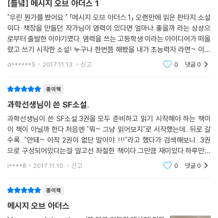
해서 오히려 ‘홀로 살아남는 법’을 배워야 한다는 역설이 흥미롭다. 역동적
[들녘] 메시지 오브 아더스 1
고인아는 풀어진 운동화 끈을 조이다가 최동훈 쪽으로 고개를 들어 올리며
인 문체와 탄탄한 스토리가 읽는 이를 사로잡는 소설”(문학평론가 정여
"우린 뭔가를 봤어요."​​ 「메시지 오브 아더스 1」 오랜만에 읽은 판타지 소설
말했다.
울)이라는 평가를 받은 이 작품은 ‘결핍’이라는 철학의 문제를 매력적으로
이다. 책장을 만들던 작가님이 염력이 있다면 얼마나 좋을까 라는 상상으
“원래 UFO는 강한 빛을 발산해. 영화 못 봤어?”
풀어낸 SF다. 그의 소설은 잘 만들어진 한편의 미드를 연상시킨다. 인물이
로부터 출발한 이야기였다. 염력을 쓰는 고등학생 이라는 아이디어가 떠올
최동훈이 화가 난 원숭이처럼 꽥 소리를 질렀다. 뭔가 불안해 보이는 동훈
벌떡 일어서는 듯 생생한 캐릭터가 장면마다 등장한다.
랐고 쓰기 시작한 소설! 누구나 한번쯤 해봤을 내가 초능력자 라면~ 이란
을 향해 아이들이 눈을 흘겼다.
생각에 불을 붙여준 참 재미난 소설이었다.전라남도 함평군 돌머리해변..
d******5
2017.11.13.
신고
0
댓글
0
“너희들은 어땠는지 모르지만, 난 소리도 들었어.” 우도윤이 말했다.
새암고등
송성근은 좀비, 뱀파이어, UFO 현상 등 가장 대중적인 장르 문학 속에 철
“나도, 나도 소리를 들었어.”
학과 사회학, 신학 등의 문제의식을 풀어놓는다. 이번에 1권을 출간하는 장
종이책
박에스더가 잠에서 깨어났다. ---「실종 3」중에서
편소설 『메시지 오브 아더스(Message of the Others)』에서 그는 외계
과학선생님이 쓴 SF소설.
인과 UFO라는 대중적인 환상을 파고든다. 종교에서는 신이라 부르고, 과
두 선생님들이 응급실을 나가자마자 아이들이 한쪽으로 모여들었다. 그들
학에서는 외계생명체라 부르는 타자(other, the others)의 문제가 이 소
과학선생님이 쓴 SF소설.3권을 모두 준비하고 읽기 시작해야 하는 책이
은 최대한 작게 속닥거렸지만 간호 장교가 성난 눈으로 노려볼 만큼 시끄
이 책이 아닐까 한다.처음엔 "뭐~ 그냥 읽어보지"로 시작했는데...뒤로 갈
설의 중핵이다. 이미 전편의 구상을 끝냈으며 10권 분량으로 기획된 대작
러웠다.
수록..."안돼~ 아직 2권이 없단 말이야..!!!"라고 했다가 검색해보니...3권
이다. 2권과 3권은 연내에 순차적으로 출간될 예정이다. 이 작품은 작가 스
“UFO가 확실해. 우린 납치됐던 거야.”
으로 구성되어있다는걸 알고선 좌절한 책이다.그만큼 재미있다.하루만에
스로 ‘신화와 상징의 유물론’이라 명명한 방법을 통해 쓰였다. 우리에게 잘
최동훈이 눈에 힘을 주고 말했다.
후딱 완독이 될만큼 가독력이 높은데, 그렇다고 단순하지도 않다.책에 나
알려진 이야기는 새롭고 낯설게 다가올 것이고, 독자들은 사실과 환상이
l****8
2017.11.10.
신고
0
댓글
0
오는 내용들을 보면
“시간 지연 현상!” 변기태였다.
기묘하게 뒤엉킨 세계를 체험할 것이다. 소설을 출간하기도 전에 영화 및
“그렇지? 확실히. 난 거기에 한 달 정도 갇혀 있었던 것 같아.” 동훈이 기태
드라마 제작 논의가 나온 이 소설은 20년 전 『퇴마록』의 신화를 기억하는
종이책
를 보며 말했다.
독자들에게 ‘스토리의 귀환’을 알리는 서막이나 다름없다.
메시지 오브 아더스
“난 일주일.” 우도윤이었다.