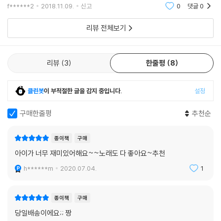
ㄷㄱㅌㄱㄷㅂㄷㅂㄷㅂㄷㅂㄷㅂㄷㅂㄷㅂㄷㅍㅌㅂㄷㅂㄷㅂㄷㅂㄷㅂㄷㅂ
f******2
2018.11.09.
신고
0
댓글
0
ㄷㅍㄷ
리뷰 전체보기
리뷰
3
한줄평
8
클린봇
이 부적절한 글을 감지 중입니다.
설정
구매한줄평
추천순
종이책
구매
아이가 너무 재미있어해요~~노래도 다 좋아요~추천
h******m
2020.07.04.
1
종이책
구매
당일배송이에요;; 짱