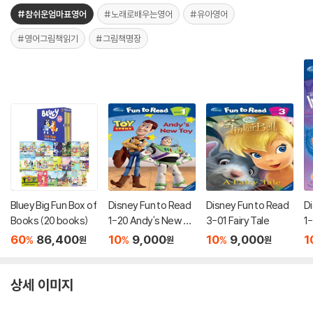
#참쉬운엄마표영어
#노래로배우는영어
#유아영어
#영어그림책읽기
#그림책명장
Bluey Big Fun Box of
Disney Fun to Read
Disney Fun to Read
D
Books (20 books)
1-20 Andy's New To
3-01 Fairy Tale
1
y
e
60
86,400
10
9,000
10
9,000
1
%
%
%
원
원
원
상세 이미지