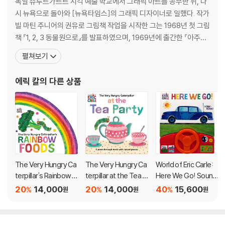
아저씨는 지금까지 내는 동물들의 소리를 듣고 있다고 답하는데, 알고보니
독일 슈투트가르트 시각 예술 학교에서 그래픽 아트를 공부한 뒤, 다
지금까지 나온 동물들은 아이들입니다.
시 뉴욕으로 돌아와 [뉴욕타임스]의 그래픽 디자이너로 일했다. 작가
빌 마틴 주니어의 권유로 그림책 작업을 시작한 그는 1968년 첫 그림
[노부영]Panda Bear, Panda Bear, What Do You See?
책 『1, 2, 3 동물원으로』를 발표하였으며, 1969년에 출간한 『아주아
주 배고픈 애벌레』로 큰 인기를 얻었다. 전 세계 70여 개 언어로 번역
펼쳐보기
팬더 곰에게 무엇이 보이냐고 물어보니까 대머리 독수리가 보인다고 하네
되고, 5,500만 부 이상의 판매를 기록한 『아주아주 배고픈 애벌레』
요. 이 대머리 독수리에게 물으니 물소가 보인다고 하는군요. 이렇듯 다양
는 에릭 칼의 대표작이자 그림책계의 스테디셀러로 손꼽힌다. 로라
에릭 칼
의 다른 상품
한 동물들이 계속 나오며 마치 릴레이를 하듯 이야기가 전개됩니다. 그리
잉걸스 와일더 상, 볼로냐 국
고 마지막으로 꿈꾸는 아이가 앞에서 나온 모든 동물들을 보며 너희들은
모두 자유롭다고 말합니다.
Panda Bear, Panda Bear, What do you see? I see a bald eagle s
oaring by me
우리 귀에 너무나 익숙한 문장이죠? Brown bear, Brown bear, What
The Very Hungry Ca
The Very Hungry Ca
World of Eric Carle:
Do You See?와 Panda Bear, Panda Bear, What Do You See? 는
terpillar's Rainbow F
terpillar at the Tea P
Here We Go! Sound
같은 문장으로 구성되어 있습니다.
oods
arty
Book [With Battery]
20
14,000
20
14,000
40
15,600
%
%
%
원
원
원
하지만 우리는 이 책에 등장하는 동물들에 주목할 필요가 있습니다. 팬더
곰, 대머리 독수리, 물소, 거미원숭이, 초록바다 거북이, 마카로니 펭귄, 바