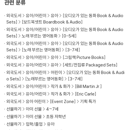
관련 분류
다사자, 붉은여우, 두루미, 검은 퓨마. 이들은 모두 멸종위기에 처해 있는
동물들입니다. Bill Martin Jr와 Eric Carle이 이런 멸종위기의 동물을 구
외국도서
유아/어린이
유아
[오디오가 있는 동화 Book & Audio
하기 위해 다시 한번 손을 잡았던 것입니다.
Sets]
[보드북셋트 Boardbook & Audio]
외국도서
유아/어린이
유아
[오디오가 있는 동화 Book & Audio
[노부영]Baby Bear, Baby Bear, What Do You See?
Sets]
노래 부르는 영어동화
[0-5세]
외국도서
유아/어린이
유아
[오디오가 있는 동화 Book & Audio
Eric Carle 특유의 꼴라쥬 기법으로 만든 'What do you see?' 시리즈
Sets]
[노래 부르는 영어동화]
[3-7세]
중 하나입니다. 'What do you see?(무엇을 보고 있니?' 로 묻고 'I see
외국도서
유아/어린이
유아
[그림책 Picture Books]
a ~. Looking at me.(나는 내 옆에 있는 ~를 보고 있어)' 라는 문장 패턴
외국도서
유아/어린이
유아
[세트/전집류 Packaged Sets]
이 반복돼 글 전체가 한 편의 rhyme 같은 느낌을 줍니다.
외국도서
유아/어린이
어린이
[오디오가 있는 동화 Book & Audi
o Sets]
[노래부르는 영어동화]
[3-7세]
아기 곰아, 무엇을 보고 있냐고 물으면,
외국도서
유아/어린이
작가 & 화가
[Bill Martin Jr.]
아기곰은 내 옆에 미끄러져 넘어진 빨간 여우를 보고 있다고 답합니다.
빨간 여우는 내 옆에서 날고 있는 하늘다람쥐를,
외국도서
유아/어린이
작가 & 화가
[Eric Carle]
하늘다람쥐는 내 가까이에서 오르고 있는 산양을,
외국도서
유아 어린이
[Event Zone]
기획 특가
산양은 날고 있는 파란 왜가리를,
선물하기
아이 선물
4~7세
파란 왜가리는 내 옆에서 땅을 파고 있는 프레리도그를,
선물하기
아이 선물
초등 저학년
프레리도그는 내 옆에서 으스대며 걷는 등줄무늬 스컹크를,
선물하기
입학/졸업
유아
등줄무늬 스컹크는 내 옆에서 달리고 있는 노새 사슴을,