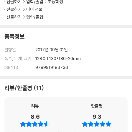
선물하기
입학/졸업
초등학생
노새 사슴은 내 옆에서 기어 다니는 방울뱀을,
선물하기
아이 선물
방울뱀은 나에게 부엉 소리내는 가면올빼미를,
선물하기
입학/졸업
가면올빼미는 나를 바라보는 엄마 곰을,
엄마 곰은 빨간 여우, 하늘다람쥐, 산양, 파란 왜가리, 프레리도그, 등줄무
늬 스컹크, 노새 사슴, 방울뱀, 가면 올빼미 그리고 나를 바라보는 아기 곰
품목정보
을 바라보고 있어요.
발행일
2017년 09월 01일
이 동물들은 모두 북아메리카에 살고 있답니다. 엄마 곰이 아기 곰에게 북
쪽수, 무게, 크기
128쪽 | 130*180*20mm
아메리카 동물들을 하나씩 소개해 주는 것 같습니다. 북아메리카 동물들을
ISBN13
9789919183736
기억하기 위해 Bill Martin Jr와 Eric Carle이 다시 한번 손을 잡았답니다.
리뷰/한줄평
11
리뷰
한줄평
8.6
9.3