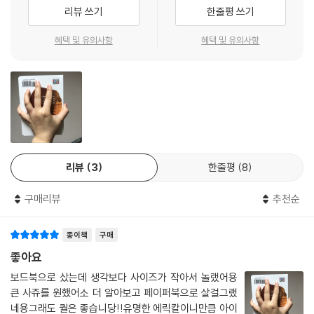
리뷰 쓰기
한줄평 쓰기
혜택 및 유의사항
혜택 및 유의사항
리뷰
3
한줄평
8
구매리뷰
추천순
종이책
구매
좋아요
보드북으로 샀는데 생각보다 사이즈가 작아서 놀랬어용
큰 사쥬를 원했어소 더 알아보고 페이퍼북으로 살걸그랬
네용그래도 퀄은 좋습니당!!유명한 에릭칼이니만큼 아이