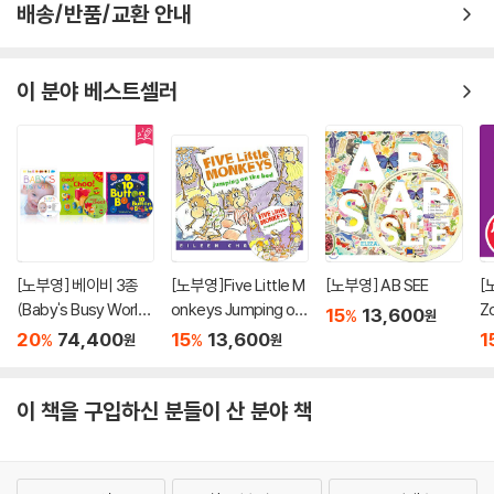
배송/반품/교환 안내
이 분야 베스트셀러
[노부영] 베이비 3종
[노부영]Five Little M
[노부영] AB SEE
[
(Baby's Busy World
onkeys Jumping on
Z
15
13,600
%
원
+Choo Choo+10 bu
the Bed (2023) (원
록
20
74,400
15
13,600
1
%
%
원
원
tton book)
서+CD)
이 책을 구입하신 분들이 산 분야 책