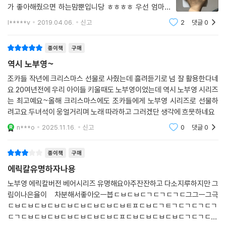
가 좋아해줬으면 하는맘뿐입니당 ㅎㅎㅎㅎ 우선 엄마인
저는 굉장히 맘에 드네용 ㅎㅎㅎㅎ혹시 고민중이신분들
l*****v
2019.04.06.
신고
2
댓글
0
께 지르라고 말하구 싶어욤 ㅎㅎㅎ28000원에 할인중이
고외서 20000이상 10% 할인에4000원 적립금으로 22
종이책
구매
000원
역시 노부영~
조카들 작년에 크리스마스 선물로 사줬는데 흘려듣기로 넘 잘 활용한다네
요.20여년전에 우리 아이들 키울때도 노부영이었는데 역시 노부영 시리즈
는 최고예요~올해 크리스마스에도 조카들에게 노부영 시리즈로 선물하
려고요.두녀석이 웅얼거리며 노래 따라하고 그러겠단 생각에 흐뭇하네요
n***o
2025.11.16.
신고
0
댓글
0
종이책
구매
에릭칼유명하자나용
노부영 에릭칼버전 베어시리즈 유명해요아주잔잔하고 다소지루하지만 그
림이나은율이 차분해서좋아오ㅡ븝ㄷㅂㄷㅂㄷㄱㄷㄱㄷㄱㄷ그그ㅡ그극
ㄷㅂㄷㅂㄷㅂㄷㅂㄷㅂㄷㅂㄷㅂㄷㅂㄷㅂㅌㅍㄷㅂㄷㄱㅌㄱㄷㄱㄷㄱㄷㄱ
ㄷㄱㄷㅂㄷㅂㄷㅂㄷㅂㄷㅂㄷㅂㄷㅂㄷㅍㄷㅂㄷㅂㄷㅂㄷㅂㄷㄱㄷㄱㄷㄱ