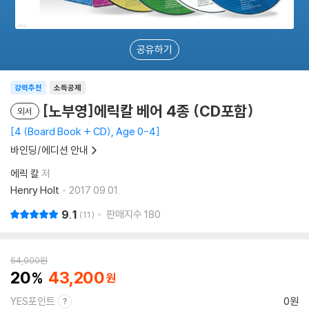
공유하기
강력추천
소득공제
[노부영]에릭칼 베어 4종 (CD포함)
외서
4 (Board Book + CD), Age 0-4
바인딩/에디션 안내
에릭 칼
저
Henry Holt
2017.09.01.
9.1
판매지수
180
11
54,000
원
20
43,200
YES포인트
0원