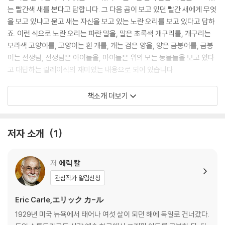
는 빨간색 새를 본다고 답합니다. 그 다음 곰이 보고 있던 빨간 새에게 무엇
을 보고 있냐고 묻고 새는 자신을 보고 있는 노란 오리를 보고 있다고 답하
죠. 이런 식으로 노란 오리는 파란 말을, 말은 초록색 개구리를, 개구리는
보라색 고양이를, 고양이는 흰 개를, 개는 검은 양을, 양은 금붕어를, 금붕
어는 선생님, 선생님은 아이들을, 아이들은 위의 모든 동물들을 보고 있다
고 대답하는 릴레이식의 재미있는 내용으로 되어 있습니다.
[노부영]Polar Bear, Polar Bear, What Do You Hear?
책소개 더보기
'Brown Bear, Brown Bear, What Do You See?' 의 자매작으로, '북극
곰아, 북극곰아, 무슨 소리가 들리니?' 라는 번역동화가 나올정도로 아이
저자 소개
1
들이 좋아하는 작품입니다.
저
에릭 칼
각 페이지마다 Eric Carle 특유의 꼴라쥬 기법으로 처리된 아름다운 동물
이 눈길을 끕니다. 제일 먼저 북극 곰이 나와서 무엇을 듣느냐는 질문에 사
관심작가 알림신청
자가 으르렁거리는 소리를 듣는다고 답하고, 사자는 하마가 콧김을 내뿜는
Eric Carle,エリック カ-ル
소리, 하마는 홍학의 노래소리를, 이런 식으로 얼룩말, 뱀, 코끼리, 표범, 공
작, 바다사자가 나오고 마지막으로 동물원을 지키는 아저씨가 나옵니다.
1929년 미국 뉴욕에서 태어나 여섯 살이 되던 해에 독일로 건너갔다.